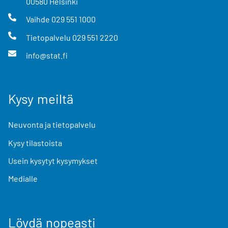
00580
Helsinki
Vaihde
029 551 1000
Tietopalvelu
029 551 2220
info@stat.fi
Kysy meiltä
Neuvonta ja tietopalvelu
Kysy tilastoista
Usein kysytyt kysymykset
Medialle
Löydä nopeasti