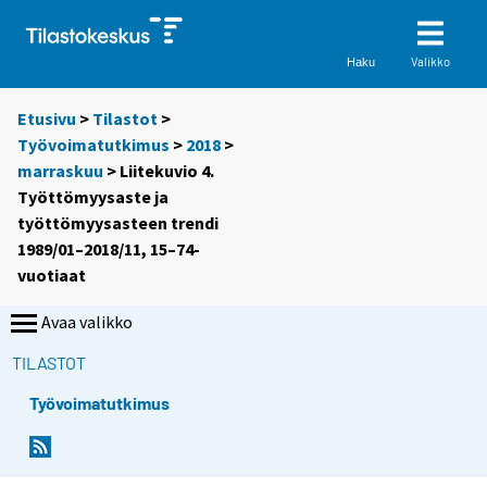
Valikko
Haku
Etusivu
>
Tilastot
>
Työvoimatutkimus
>
2018
>
marraskuu
> Liitekuvio 4.
Työttömyysaste ja
työttömyysasteen trendi
1989/01–2018/11, 15–74-
vuotiaat
Avaa valikko
TILASTOT
Työvoimatutkimus