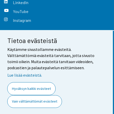
LinkedIn
YouTube
Instagram
Tietoa evästeistä
Yhteystiedot
Käytämme sivustollamme evästeitä.
Palaute
Välttämättömiä evästeitä tarvitaan, jotta sivusto
toimii oikein. Muita evästeitä tarvitaan videoiden,
Käyttöehdot
podcastien ja palautepalvelun esittämiseen.
Tietosuoja
Lue lisää evästeistä.
Saavutettavuus
Hyväksyn kaikki evästeet
Tietoa sivustosta
Vain välttämättömät evästeet
Evästeasetukset