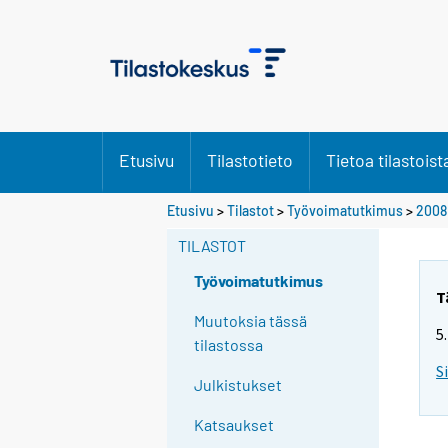
Etusivu
Tilastotieto
Tietoa tilastoist
Y
Etusivu
>
Tilastot
>
Työvoimatutkimus
>
2008
o
TILASTOT
u
a
Työvoimatutkimus
r
T
e
Muutoksia tässä
5
m
tilastossa
o
S
Julkistukset
v
i
Katsaukset
n