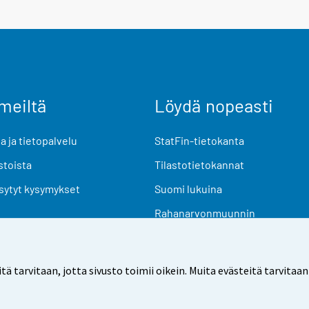
meiltä
Löydä nopeasti
 ja tietopalvelu
StatFin-tietokanta
stoista
Tilastotietokannat
sytyt kysymykset
Suomi lukuina
Rahanarvonmuunnin
Tulevat julkaisut
Tutkimusaineistot
arvitaan, jotta sivusto toimii oikein. Muita evästeitä tarvitaan