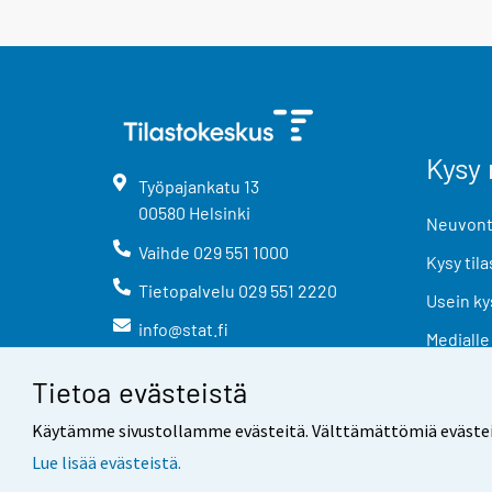
Kysy 
Työpajankatu
13
00580
Helsinki
Neuvonta
Vaihde
029 551 1000
Kysy tila
Tietopalvelu
029 551 2220
Usein ky
info@stat.fi
Medialle
Tietoa evästeistä
Käytämme sivustollamme evästeitä. Välttämättömiä evästeitä t
Lue lisää evästeistä.