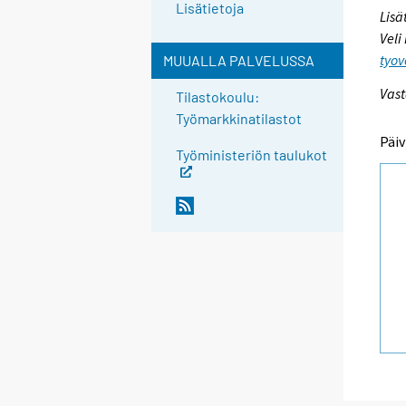
Lisätietoja
Lisä
Veli
tyov
MUUALLA PALVELUSSA
Vast
Tilastokoulu:
Työmarkkinatilastot
Päiv
Työministeriön taulukot