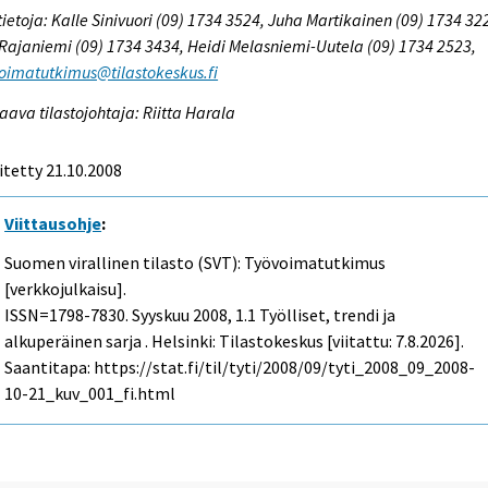
tietoja: Kalle Sinivuori (09) 1734 3524, Juha Martikainen (09) 1734 32
 Rajaniemi (09) 1734 3434, Heidi Melasniemi-Uutela (09) 1734 2523,
oimatutkimus@tilastokeskus.fi
aava tilastojohtaja: Riitta Harala
itetty 21.10.2008
Viittausohje
:
Suomen virallinen tilasto (SVT): Työvoimatutkimus
[verkkojulkaisu].
ISSN=1798-7830.
Syyskuu
2008, 1.1 Työlliset, trendi ja
alkuperäinen sarja . Helsinki: Tilastokeskus [viitattu: 7.8.2026].
Saantitapa: https://stat.fi/til/tyti/2008/09/tyti_2008_09_2008-
10-21_kuv_001_fi.html