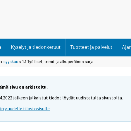
a
Kyselyt ja tiedonkeruut
Tuotteet ja palvelut
Aja
>
syyskuu
> 1.1 Työlliset, trendi ja alkuperäinen sarja
ämä sivu on arkistoitu.
.4.2022 jälkeen julkaistut tiedot löydät uudistetulta sivustolta.
iirry uudelle tilastosivulle