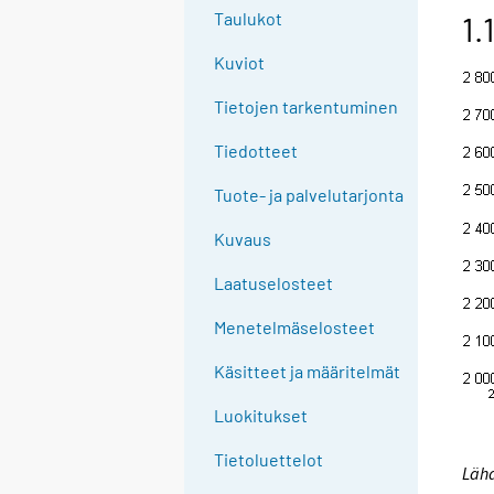
g
Taulukot
1.
t
Kuviot
o
a
Tietojen tarkentuminen
n
o
Tiedotteet
t
Tuote- ja palvelutarjonta
h
e
Kuvaus
r
s
Laatuselosteet
e
Menetelmäselosteet
r
v
Käsitteet ja määritelmät
i
c
Luokitukset
e
Tietoluettelot
.
Lähd