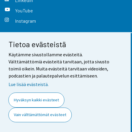
LinkedIn
YouTube
Instagram
Tietoa evästeistä
Yhteystiedot
Käytämme sivustollamme evästeitä.
Palaute
Välttämättömiä evästeitä tarvitaan, jotta sivusto
toimii oikein. Muita evästeitä tarvitaan videoiden,
Käyttöehdot
podcastien ja palautepalvelun esittämiseen.
Tietosuoja
Lue lisää evästeistä.
Saavutettavuus
Hyväksyn kaikki evästeet
Tietoa sivustosta
Vain välttämättömät evästeet
Evästeasetukset