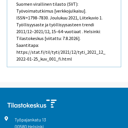
Suomen virallinen tilasto (SVT):
Työvoimatutkimus [verkkojulkaisu].
ISSN=1798-7830.
Joulukuu
2021, Liitekuvio 1.
Työllisyysaste ja työllisyysasteen trendi
2011/12–2021/12, 15–64-vuotiaat . Helsinki:
Tilastokeskus [viitattu: 7.8.2026].
Saantitapa:
https://stat.fi/til/tyti/2021/12/tyti_2021_12_
2022-01-25_kuv_001_fi.html
Työpajankatu
13
00580
Helsinki