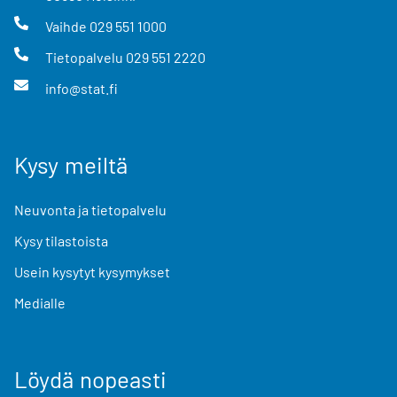
Vaihde
029 551 1000
Tietopalvelu
029 551 2220
info@stat.fi
Kysy meiltä
Neuvonta ja tietopalvelu
Kysy tilastoista
Usein kysytyt kysymykset
Medialle
Löydä nopeasti