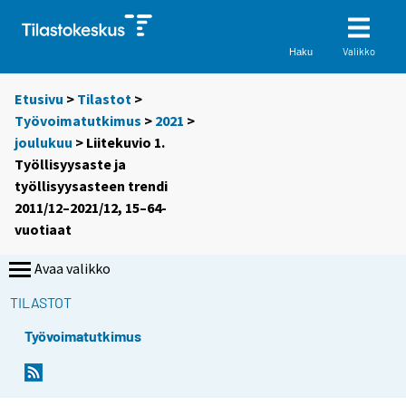
Valikko
Haku
Etusivu
>
Tilastot
>
Työvoimatutkimus
>
2021
>
joulukuu
> Liitekuvio 1.
Työllisyysaste ja
työllisyysasteen trendi
2011/12–2021/12, 15–64-
vuotiaat
Avaa valikko
TILASTOT
Työvoimatutkimus