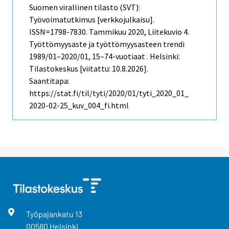
Suomen virallinen tilasto (SVT):
Työvoimatutkimus [verkkojulkaisu].
ISSN=1798-7830.
Tammikuu
2020, Liitekuvio 4.
Työttömyysaste ja työttömyysasteen trendi
1989/01–2020/01, 15–74-vuotiaat . Helsinki:
Tilastokeskus [viitattu: 10.8.2026].
Saantitapa:
https://stat.fi/til/tyti/2020/01/tyti_2020_01_
2020-02-25_kuv_004_fi.html
Työpajankatu
13
00580
Helsinki