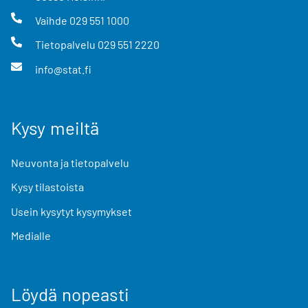
Vaihde
029 551 1000
Tietopalvelu
029 551 2220
info@stat.fi
Kysy meiltä
Neuvonta ja tietopalvelu
Kysy tilastoista
Usein kysytyt kysymykset
Medialle
Löydä nopeasti