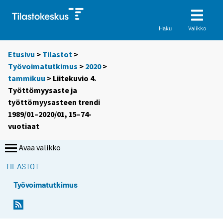
Valikko
Haku
Etusivu
>
Tilastot
>
Työvoimatutkimus
>
2020
>
tammikuu
> Liitekuvio 4.
Työttömyysaste ja
työttömyysasteen trendi
1989/01–2020/01, 15–74-
vuotiaat
Avaa valikko
TILASTOT
Työvoimatutkimus