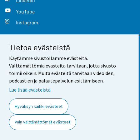
LinkedIn
YouTube
Instagram
Tietoa evästeistä
Yhteystiedot
Käytämme sivustollamme evästeitä.
Palaute
Välttämättömiä evästeitä tarvitaan, jotta sivusto
toimii oikein. Muita evästeitä tarvitaan videoiden,
Käyttöehdot
podcastien ja palautepalvelun esittämiseen.
Tietosuoja
Lue lisää evästeistä.
Saavutettavuus
Hyväksyn kaikki evästeet
Tietoa sivustosta
Vain välttämättömät evästeet
Evästeasetukset