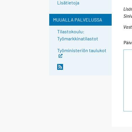
Lisätietoja
Lisä
Sini
MUUALLA PALVELUSSA
Vast
Tilastokoulu:
Työmarkkinatilastot
Päiv
Työministeriön taulukot