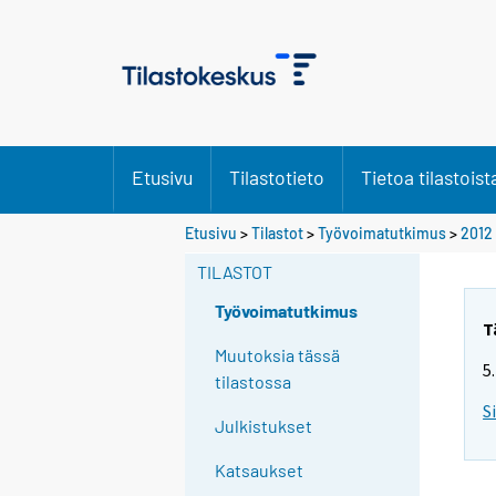
Etusivu
Tilastotieto
Tietoa tilastoist
Y
Etusivu
>
Tilastot
>
Työvoimatutkimus
>
2012
o
TILASTOT
u
a
Työvoimatutkimus
r
T
e
Muutoksia tässä
5
m
tilastossa
o
S
Julkistukset
v
i
Katsaukset
n