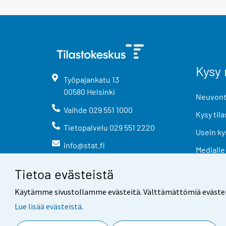
Kysy 
Työpajankatu
13
00580
Helsinki
Neuvonta
Vaihde
029 551 1000
Kysy tila
Tietopalvelu
029 551 2220
Usein ky
info@stat.fi
Medialle
Tietoa evästeistä
Käytämme sivustollamme evästeitä. Välttämättömiä evästeitä t
Lue lisää evästeistä.