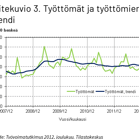
itekuvio 3. Työttömät ja työttömie
endi
e: Työvoimatutkimus 2012, joulukuu. Tilastokeskus