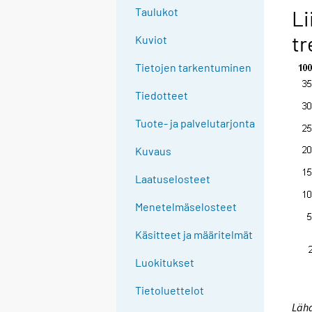
g
Taulukot
Li
t
tr
Kuviot
o
a
Tietojen tarkentuminen
n
o
Tiedotteet
t
Tuote- ja palvelutarjonta
h
e
Kuvaus
r
s
Laatuselosteet
e
Menetelmäselosteet
r
v
Käsitteet ja määritelmät
i
c
Luokitukset
e
Tietoluettelot
.
Lähd