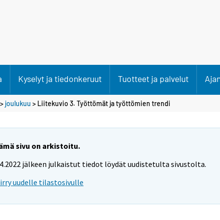
a
Kyselyt ja tiedonkeruut
Tuotteet ja palvelut
Aja
>
joulukuu
> Liitekuvio 3. Työttömät ja työttömien trendi
ämä sivu on arkistoitu.
.4.2022 jälkeen julkaistut tiedot löydät uudistetulta sivustolta.
iirry uudelle tilastosivulle