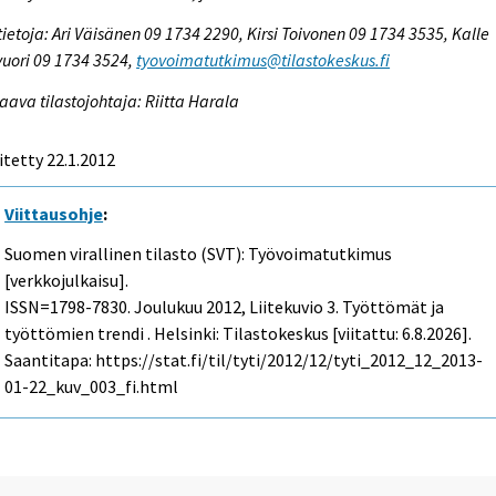
tietoja: Ari Väisänen 09 1734 2290, Kirsi Toivonen 09 1734 3535, Kalle
vuori 09 1734 3524,
tyovoimatutkimus@tilastokeskus.fi
aava tilastojohtaja: Riitta Harala
itetty 22.1.2012
Viittausohje
:
Suomen virallinen tilasto (SVT): Työvoimatutkimus
[verkkojulkaisu].
ISSN=1798-7830.
Joulukuu
2012, Liitekuvio 3. Työttömät ja
työttömien trendi . Helsinki: Tilastokeskus [viitattu: 6.8.2026].
Saantitapa: https://stat.fi/til/tyti/2012/12/tyti_2012_12_2013-
01-22_kuv_003_fi.html