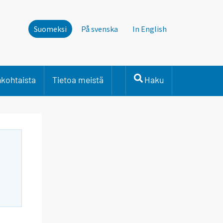
Suomeksi
På svenska
In English
nkohtaista
Tietoa meistä
Haku