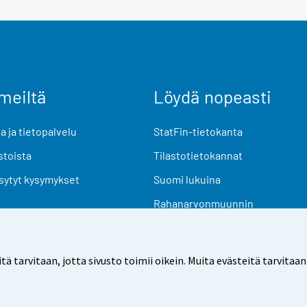
meiltä
Löydä nopeasti
 ja tietopalvelu
StatFin-tietokanta
stoista
Tilastotietokannat
sytyt kysymykset
Suomi lukuina
Rahanarvonmuunnin
Tulevat julkaisut
Tutkimusaineistot
arvitaan, jotta sivusto toimii oikein. Muita evästeitä tarvitaan