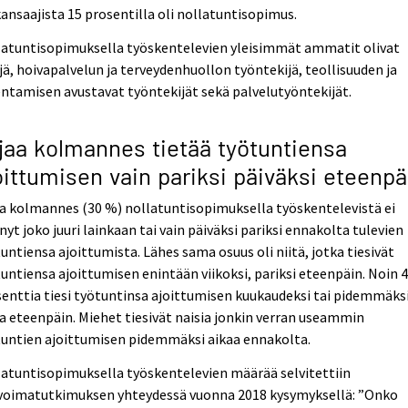
ansaajista 15 prosentilla oli nollatuntisopimus.
latuntisopimuksella työskentelevien yleisimmät ammatit olivat
ä, hoivapalvelun ja terveydenhuollon työntekijä, teollisuuden ja
ntamisen avustavat työntekijät sekä palvelutyöntekijät.
jaa kolmannes tietää työtuntiensa
oittumisen vain pariksi päiväksi eteenpä
a kolmannes (30 %) nollatuntisopimuksella työskentelevistä ei
nyt joko juuri lainkaan tai vain päiväksi pariksi ennakolta tulevien
untiensa ajoittumista. Lähes sama osuus oli niitä, jotka tiesivät
untiensa ajoittumisen enintään viikoksi, pariksi eteenpäin. Noin 
enttia tiesi työtuntinsa ajoittumisen kuukaudeksi tai pidemmäks
a eteenpäin. Miehet tiesivät naisia jonkin verran useammin
tuntien ajoittumisen pidemmäksi aikaa ennakolta.
atuntisopimuksella työskentelevien määrää selvitettiin
voimatutkimuksen yhteydessä vuonna 2018 kysymyksellä: ”Onko