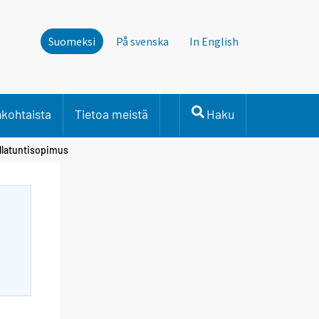
Suomeksi
På svenska
In English
nkohtaista
Tietoa meistä
Haku
ollatuntisopimus