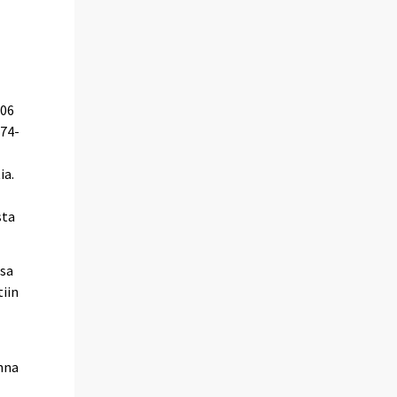
106
–74-
ia.
sta
nsa
iin
nna