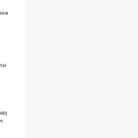
isia
tai
000)
an