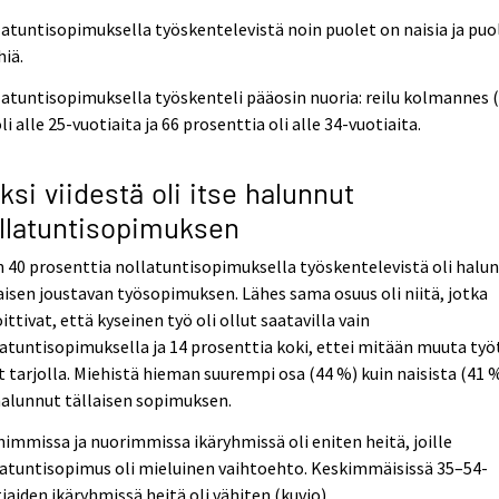
atuntisopimuksella työskentelevistä noin puolet on naisia ja puo
iä.
atuntisopimuksella työskenteli pääosin nuoria: reilu kolmannes 
li alle 25-vuotiaita ja 66 prosenttia oli alle 34-vuotiaita.
ksi viidestä oli itse halunnut
llatuntisopimuksen
 40 prosenttia nollatuntisopimuksella työskentelevistä oli halu
aisen joustavan työsopimuksen. Lähes sama osuus oli niitä, jotka
ittivat, että kyseinen työ oli ollut saatavilla vain
atuntisopimuksella ja 14 prosenttia koki, ettei mitään muuta työ
t tarjolla. Miehistä hieman suurempi osa (44 %) kuin naisista (41 
halunnut tällaisen sopimuksen.
immissa ja nuorimmissa ikäryhmissä oli eniten heitä, joille
atuntisopimus oli mieluinen vaihtoehto. Keskimmäisissä 35–54-
iaiden ikäryhmissä heitä oli vähiten (kuvio).