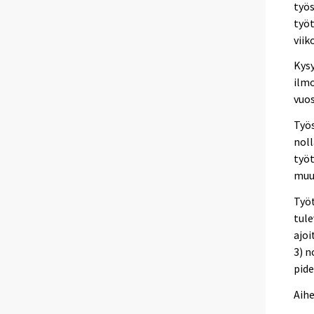
työs
työt
viik
Kysy
ilmo
vuos
Työs
noll
työt
muut
Työt
tule
ajoi
3) n
pid
Aihe