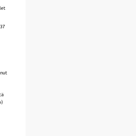
let
(37
nnut
tä
%)