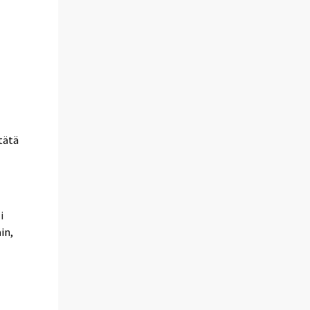
 tätä
i
in,