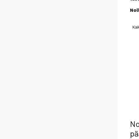
Nol
No
pä