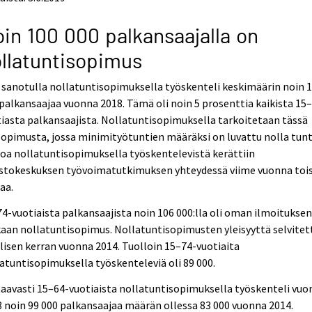
in 100 000 palkansaajalla on
llatuntisopimus
 sanotulla nollatuntisopimuksella työskenteli keskimäärin noin 
palkansaajaa vuonna 2018. Tämä oli noin 5 prosenttia kaikista 15
iasta palkansaajista. Nollatuntisopimuksella tarkoitetaan tässä
opimusta, jossa minimityötuntien määräksi on luvattu nolla tunt
oa nollatuntisopimuksella työskentelevistä kerättiin
astokeskuksen työvoimatutkimuksen yhteydessä viime vuonna toi
aa.
4-vuotiaista palkansaajista noin 106 000:lla oli oman ilmoitukse
an nollatuntisopimus. Nollatuntisopimusten yleisyyttä selvitett
lisen kerran vuonna 2014. Tuolloin 15–74-vuotiaita
atuntisopimuksella työskenteleviä oli 89 000.
aavasti 15–64-vuotiaista nollatuntisopimuksella työskenteli vuo
 noin 99 000 palkansaajaa määrän ollessa 83 000 vuonna 2014.