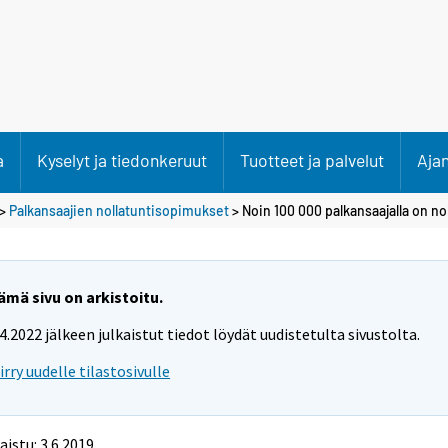
a
Kyselyt ja tiedonkeruut
Tuotteet ja palvelut
Aja
>
Palkansaajien nollatuntisopimukset
> Noin 100 000 palkansaajalla on n
ämä sivu on arkistoitu.
.4.2022 jälkeen julkaistut tiedot löydät uudistetulta sivustolta.
iirry uudelle tilastosivulle
aistu: 3.6.2019