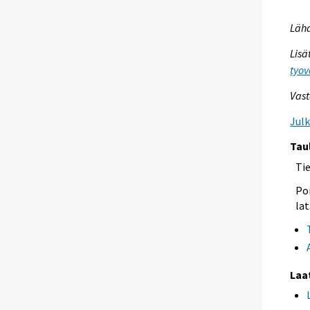
Lähd
Lisä
tyov
Vast
Jul
Tau
Ti
Poi
lat
Laa