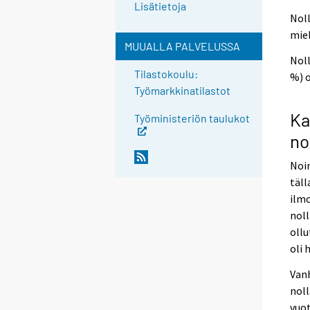
Lisätietoja
Noll
mieh
MUUALLA PALVELUSSA
Noll
Tilastokoulu:
%) o
Työmarkkinatilastot
Ka
Työministeriön taulukot
no
Noin
täll
ilmo
noll
ollu
oli 
Vanh
noll
vuot