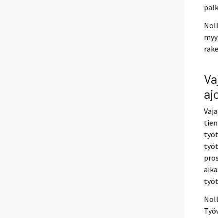
palk
Nol
myyj
rake
Va
aj
Vaja
tien
työt
työt
pros
aika
työ
Noll
Työ