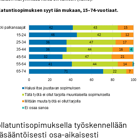
latuntisopimuksen syyt iän mukaan, 15–74-vuotiaat.
llatuntisopimuksella työskennellään
äsääntöisesti osa-aikaisesti