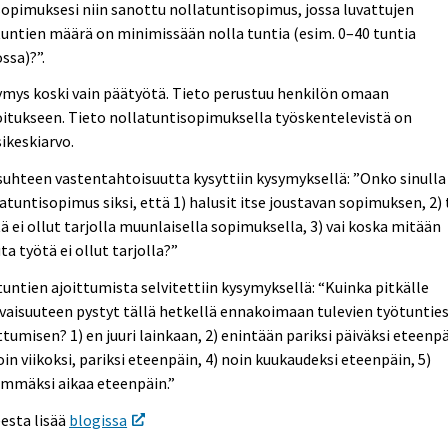
opimuksesi niin sanottu nollatuntisopimus, jossa luvattujen
untien määrä on minimissään nolla tuntia (esim. 0–40 tuntia
ossa)?”.
mys koski vain päätyötä. Tieto perustuu henkilön omaan
itukseen. Tieto nollatuntisopimuksella työskentelevistä on
ikeskiarvo.
uhteen vastentahtoisuutta kysyttiin kysymyksellä: ”Onko sinulla
atuntisopimus siksi, että 1) halusit itse joustavan sopimuksen, 2)
ä ei ollut tarjolla muunlaisella sopimuksella, 3) vai koska mitään
a työtä ei ollut tarjolla?”
untien ajoittumista selvitettiin kysymyksellä: “Kuinka pitkälle
vaisuuteen pystyt tällä hetkellä ennakoimaan tulevien työtunties
ttumisen? 1) en juuri lainkaan, 2) enintään pariksi päiväksi eteenpä
oin viikoksi, pariksi eteenpäin, 4) noin kuukaudeksi eteenpäin, 5)
emmäksi aikaa eteenpäin.”
esta lisää
blogissa