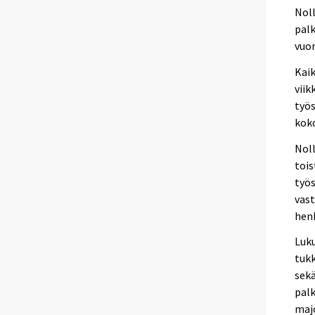
Noll
palk
vuon
Kai
viik
työs
koko
Noll
tois
työs
vast
hen
Luku
tukk
sekä
palk
majo