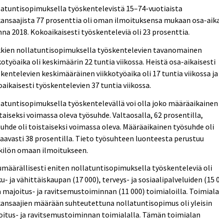
atuntisopimuksella työskentelevistä 15–74-vuotiaista
ansaajista 77 prosenttia oli oman ilmoituksensa mukaan osa-aika
na 2018. Kokoaikaisesti työskenteleviä oli 23 prosenttia.
kkien nollatuntisopimuksella työskentelevien tavanomainen
kotyöaika oli keskimäärin 22 tuntia viikossa. Heistä osa-aikaisesti
kentelevien keskimääräinen viikkotyöaika oli 17 tuntia viikossa ja
aikaisesti työskentelevien 37 tuntia viikossa.
atuntisopimuksella työskentelevällä voi olla joko määräaikainen 
taiseksi voimassa oleva työsuhde. Valtaosalla, 62 prosentilla,
uhde oli toistaiseksi voimassa oleva. Määräaikainen työsuhde oli
aavasti 38 prosentilla. Tieto työsuhteen luonteesta perustuu
kilön omaan ilmoitukseen.
määrällisesti eniten nollatuntisopimuksella työskenteleviä oli
u- ja vähittäiskaupan (17 000), terveys- ja sosiaalipalveluiden (15 
 majoitus- ja ravitsemustoiminnan (11 000) toimialoilla. Toimial
ansaajien määrään suhteutettuna nollatuntisopimus oli yleisin
itus- ja ravitsemustoiminnan toimialalla. Tämän toimialan