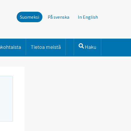
Suomeksi
På svenska
In English
nkohtaista
Tietoa meistä
Haku