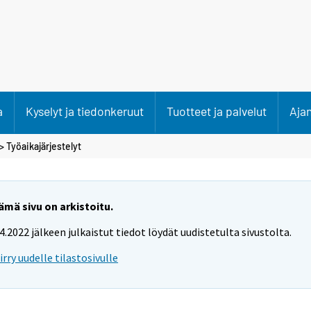
a
Kyselyt ja tiedonkeruut
Tuotteet ja palvelut
Aja
>
Työaikajärjestelyt
ämä sivu on arkistoitu.
.4.2022 jälkeen julkaistut tiedot löydät uudistetulta sivustolta.
iirry uudelle tilastosivulle