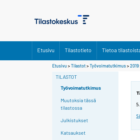
Etusivu
Tilastotieto
Tietoa tilastoist
S
Etusivu
>
Tilastot
>
Työvoimatutkimus
>
2019
i
TILASTOT
i
r
Työvoimatutkimus
r
T
y
Muutoksia tässä
5
t
tilastossa
t
S
Julkistukset
o
i
Katsaukset
s