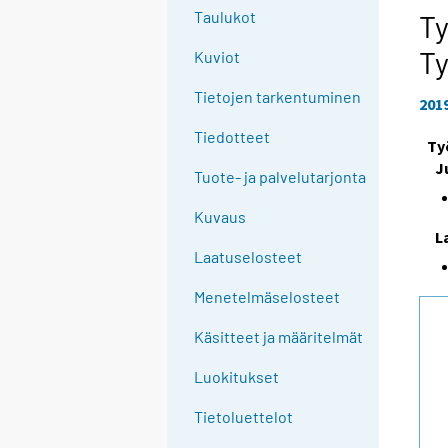
e
Taulukot
Ty
e
Ty
Kuviot
n
p
Tietojen tarkentuminen
201
a
l
Tiedotteet
Ty
v
J
Tuote- ja palvelutarjonta
e
l
Kuvaus
u
L
u
Laatuselosteet
n
Menetelmäselosteet
.
Käsitteet ja määritelmät
Luokitukset
Tietoluettelot