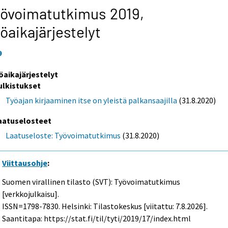
övoimatutkimus 2019,
öaikajärjestelyt
9
öaikajärjestelyt
ulkistukset
Työajan kirjaaminen itse on yleistä palkansaajilla
(31.8.2020)
aatuselosteet
Laatuseloste: Työvoimatutkimus
(31.8.2020)
Viittausohje
:
Suomen virallinen tilasto (SVT): Työvoimatutkimus
[verkkojulkaisu].
ISSN=1798-7830. Helsinki: Tilastokeskus [viitattu: 7.8.2026].
Saantitapa: https://stat.fi/til/tyti/2019/17/index.html