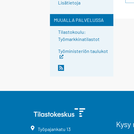
Lisätietoja
MUUALLA PALVELUSSA
Tilastokoulu:
Työmarkkinatilastot
Työministeriön taulukot
Kysy 
Työpajankatu
13