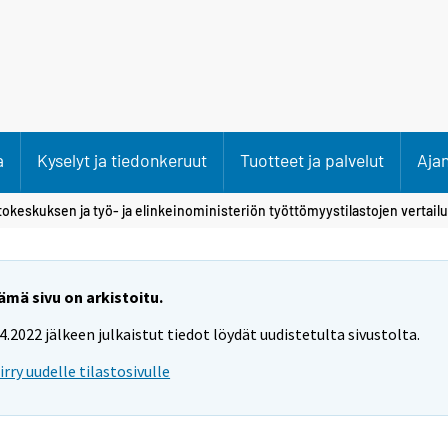
a
Kyselyt ja tiedonkeruut
Tuotteet ja palvelut
Aja
tokeskuksen ja työ- ja elinkeinoministeriön työttömyystilastojen vertailu
ämä sivu on arkistoitu.
.4.2022 jälkeen julkaistut tiedot löydät uudistetulta sivustolta.
iirry uudelle tilastosivulle