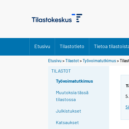
Etusivu
Tilastotieto
Tietoa tilastoist
S
Etusivu
>
Tilastot
>
Työvoimatutkimus
> Tilas
i
TILASTOT
i
r
Työvoimatutkimus
r
T
y
Muutoksia tässä
5
t
tilastossa
t
S
Julkistukset
o
i
Katsaukset
s