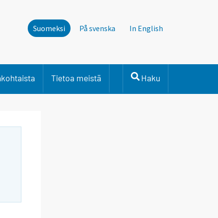
Suomeksi
På svenska
In English
nkohtaista
Tietoa meistä
Haku