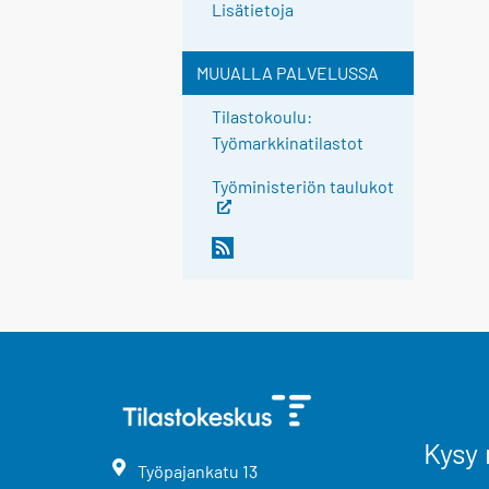
Lisätietoja
MUUALLA PALVELUSSA
Tilastokoulu:
Työmarkkinatilastot
Työministeriön taulukot
Kysy 
Työpajankatu
13