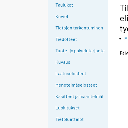
e
Taulukot
Ti
e
el
Kuviot
n
p
ty
Tietojen tarkentuminen
a
M
l
Tiedotteet
v
Tuote- ja palvelutarjonta
e
Päiv
l
Kuvaus
u
u
Laatuselosteet
n
Menetelmäselosteet
.
Käsitteet ja määritelmät
Luokitukset
Tietoluettelot