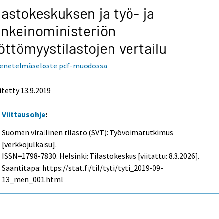
lastokeskuksen ja työ- ja
inkeinoministeriön
öttömyystilastojen vertailu
enetelmäseloste pdf-muodossa
itetty 13.9.2019
Viittausohje
:
Suomen virallinen tilasto (SVT): Työvoimatutkimus
[verkkojulkaisu].
ISSN=1798-7830. Helsinki: Tilastokeskus [viitattu: 8.8.2026].
Saantitapa: https://stat.fi/til/tyti/tyti_2019-09-
13_men_001.html