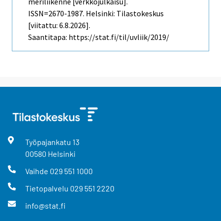
meriliikenne [verkkojulkaisu].
ISSN=2670-1987. Helsinki: Tilastokeskus
[viitattu: 6.8.2026].
Saantitapa: https://stat.fi/til/uvliik/2019/
Työpajankatu
13
00580
Helsinki
Vaihde
029 551 1000
Tietopalvelu
029 551 2220
info@stat.fi