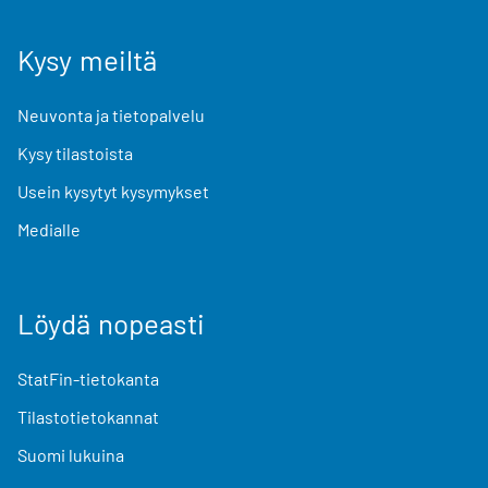
Kysy meiltä
Neuvonta ja tietopalvelu
Kysy tilastoista
Usein kysytyt kysymykset
Medialle
Löydä nopeasti
StatFin-tietokanta
Tilastotietokannat
Suomi lukuina