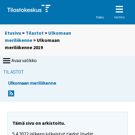
Valikko
Haku
Etusivu
>
Tilastot
>
Ulkomaan
meriliikenne
> Ulkomaan
meriliikenne 2019
Avaa valikko
TILASTOT
Ulkomaan meriliikenne
Tämä sivu on arkistoitu.
5.4.2022 jälkeen julkaistut tiedot löydät