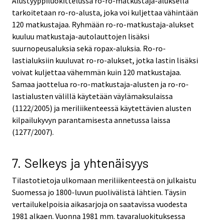
Alustyyppiluokittelussa ro-ro-matkustaja-aluksella
tarkoitetaan ro-ro-alusta, joka voi kuljettaa vähintään
120 matkustajaa. Ryhmään ro-ro-matkustaja-alukset
kuuluu matkustaja-autolauttojen lisäksi
suurnopeusaluksia sekä ropax-aluksia. Ro-ro-
lastialuksiin kuuluvat ro-ro-alukset, jotka lastin lisäksi
voivat kuljettaa vähemmän kuin 120 matkustajaa.
Samaa jaottelua ro-ro-matkustaja-alusten ja ro-ro-
lastialusten välillä käytetään väylämaksulaissa
(1122/2005) ja meriliikenteessä käytettävien alusten
kilpailukyvyn parantamisesta annetussa laissa
(1277/2007).
7. Selkeys ja yhtenäisyys
Tilastotietoja ulkomaan meriliikenteestä on julkaistu
Suomessa jo 1800-luvun puolivälistä lähtien. Täysin
vertailukelpoisia aikasarjoja on saatavissa vuodesta
1981 alkaen. Vuonna 1981 mm. tavaraluokituksessa