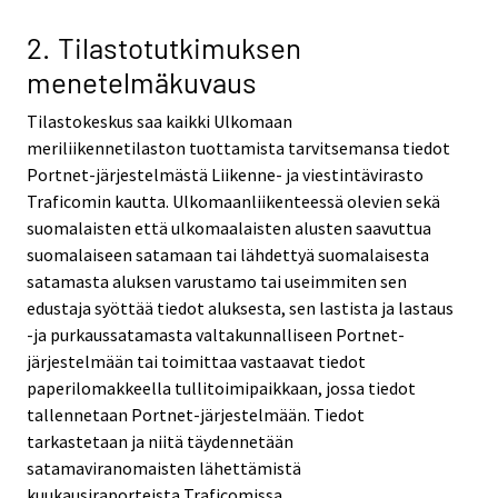
2. Tilastotutkimuksen
menetelmäkuvaus
Tilastokeskus saa kaikki Ulkomaan
meriliikennetilaston tuottamista tarvitsemansa tiedot
Portnet-järjestelmästä Liikenne- ja viestintävirasto
Traficomin kautta. Ulkomaanliikenteessä olevien sekä
suomalaisten että ulkomaalaisten alusten saavuttua
suomalaiseen satamaan tai lähdettyä suomalaisesta
satamasta aluksen varustamo tai useimmiten sen
edustaja syöttää tiedot aluksesta, sen lastista ja lastaus
-ja purkaussatamasta valtakunnalliseen Portnet-
järjestelmään tai toimittaa vastaavat tiedot
paperilomakkeella tullitoimipaikkaan, jossa tiedot
tallennetaan Portnet-järjestelmään. Tiedot
tarkastetaan ja niitä täydennetään
satamaviranomaisten lähettämistä
kuukausiraporteista Traficomissa.