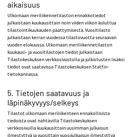
aikaisuus
Ulkomaan meriliikennetilaston ennakkotiedot
julkaistaan kuukausittain noin viiden viikon kuluttua
tilastointikuukauden päättymisestä. Vuositilasto
julkaistaan kerran vuodessa tilastovuotta seuraavan
vuoden elokuussa. Ulkomaan meriliikennetilaston
kuukausi- ja vuositilastojen tiedot julkaistaan
Tilastokeskuksen verkkosivustolla ja julkistusten lisäksi
tiedot ovat saatavissa Tilastokeskuksen Statfin-
tietokannassa.
5. Tietojen saatavuus ja
läpinäkyvyys/selkeys
Tilastot ulkomaan meriliikenteen ennakollisista
tiedoista ovat nähtävillä Tilastokeskuksen
verkkosivuilla kuukausittain uusimman julkaisun
ilmestyttyä ja vuosittain vuosijulkaisun ilmestyttyä