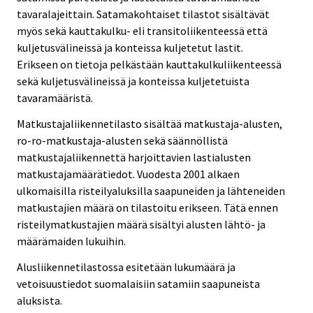
tavaralajeittain. Satamakohtaiset tilastot sisältävät
myös sekä kauttakulku- eli transitoliikenteessä että
kuljetusvälineissä ja konteissa kuljetetut lastit.
Erikseen on tietoja pelkästään kauttakulkuliikenteessä
sekä kuljetusvälineissä ja konteissa kuljetetuista
tavaramääristä.
Matkustajaliikennetilasto sisältää matkustaja-alusten,
ro-ro-matkustaja-alusten sekä säännöllistä
matkustajaliikennettä harjoittavien lastialusten
matkustajamäärätiedot. Vuodesta 2001 alkaen
ulkomaisilla risteilyaluksilla saapuneiden ja lähteneiden
matkustajien määrä on tilastoitu erikseen. Tätä ennen
risteilymatkustajien määrä sisältyi alusten lähtö- ja
määrämaiden lukuihin.
Alusliikennetilastossa esitetään lukumäärä ja
vetoisuustiedot suomalaisiin satamiin saapuneista
aluksista.