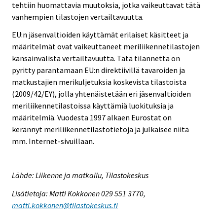
tehtiin huomattavia muutoksia, jotka vaikeuttavat tätä
vanhempien tilastojen vertailtavuutta.
EU:n jäsenvaltioiden käyttämät erilaiset käsitteet ja
määritelmät ovat vaikeuttaneet meriliikennetilastojen
kansainvälistä vertailtavuutta. Tätä tilannetta on
pyritty parantamaan EU:n direktiivillä tavaroiden ja
matkustajien merikuljetuksia koskevista tilastoista
(2009/42/EY), jolla yhtenäistetään eri jäsenvaltioiden
meriliikennetilastoissa käyttämiä luokituksia ja
määritelmiä. Vuodesta 1997 alkaen Eurostat on
kerännyt meriliikennetilastotietoja ja julkaisee niitä
mm. Internet-sivuillaan.
Lähde: Liikenne ja matkailu, Tilastokeskus
Lisätietoja: Matti Kokkonen 029 551 3770,
matti.kokkonen@tilastokeskus.fi