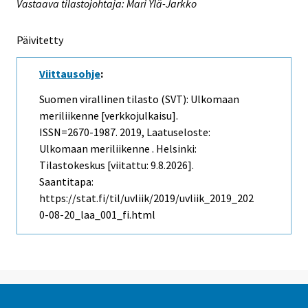
Vastaava tilastojohtaja: Mari Ylä-Jarkko
Päivitetty
Viittausohje
:
Suomen virallinen tilasto (SVT): Ulkomaan
meriliikenne [verkkojulkaisu].
ISSN=2670-1987. 2019, Laatuseloste:
Ulkomaan meriliikenne . Helsinki:
Tilastokeskus [viitattu: 9.8.2026].
Saantitapa:
https://stat.fi/til/uvliik/2019/uvliik_2019_202
0-08-20_laa_001_fi.html