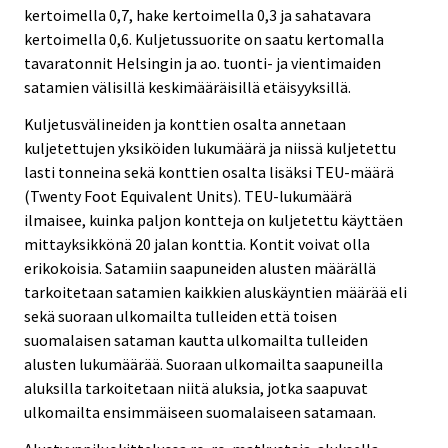
kertoimella 0,7, hake kertoimella 0,3 ja sahatavara
kertoimella 0,6. Kuljetussuorite on saatu kertomalla
tavaratonnit Helsingin ja ao. tuonti- ja vientimaiden
satamien välisillä keskimääräisillä etäisyyksillä.
Kuljetusvälineiden ja konttien osalta annetaan
kuljetettujen yksiköiden lukumäärä ja niissä kuljetettu
lasti tonneina sekä konttien osalta lisäksi TEU-määrä
(Twenty Foot Equivalent Units). TEU-lukumäärä
ilmaisee, kuinka paljon kontteja on kuljetettu käyttäen
mittayksikkönä 20 jalan konttia. Kontit voivat olla
erikokoisia. Satamiin saapuneiden alusten määrällä
tarkoitetaan satamien kaikkien aluskäyntien määrää eli
sekä suoraan ulkomailta tulleiden että toisen
suomalaisen sataman kautta ulkomailta tulleiden
alusten lukumäärää. Suoraan ulkomailta saapuneilla
aluksilla tarkoitetaan niitä aluksia, jotka saapuvat
ulkomailta ensimmäiseen suomalaiseen satamaan.