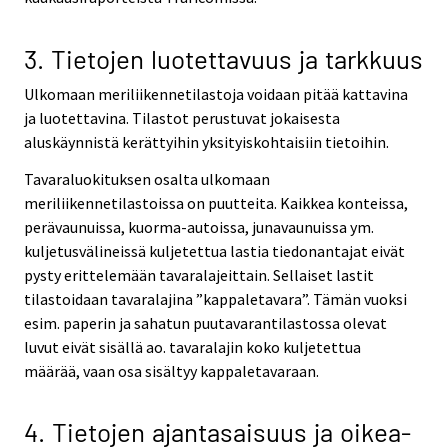
3. Tietojen luotettavuus ja tarkkuus
Ulkomaan meriliikennetilastoja voidaan pitää kattavina
ja luotettavina. Tilastot perustuvat jokaisesta
aluskäynnistä kerättyihin yksityiskohtaisiin tietoihin.
Tavaraluokituksen osalta ulkomaan
meriliikennetilastoissa on puutteita. Kaikkea konteissa,
perävaunuissa, kuorma-autoissa, junavaunuissa ym.
kuljetusvälineissä kuljetettua lastia tiedonantajat eivät
pysty erittelemään tavaralajeittain. Sellaiset lastit
tilastoidaan tavaralajina ”kappaletavara”. Tämän vuoksi
esim. paperin ja sahatun puutavarantilastossa olevat
luvut eivät sisällä ao. tavaralajin koko kuljetettua
määrää, vaan osa sisältyy kappaletavaraan.
4. Tietojen ajantasaisuus ja oikea-