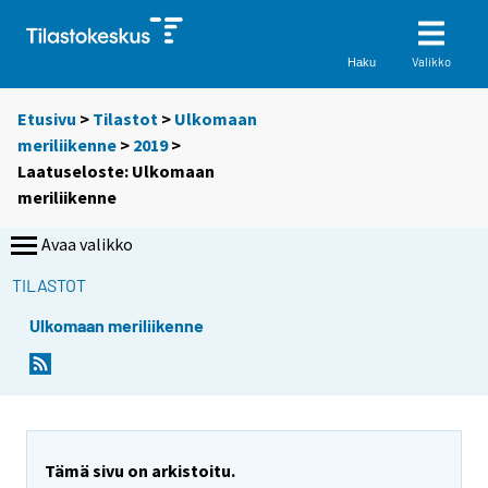
Valikko
Haku
Etusivu
>
Tilastot
>
Ulkomaan
meriliikenne
>
2019
>
Laatuseloste: Ulkomaan
meriliikenne
Avaa valikko
TILASTOT
Ulkomaan meriliikenne
Tämä sivu on arkistoitu.