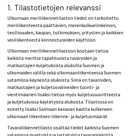
1. Tilastotietojen relevanssi
Ulkomaan meriliikennetilaston tiedot on tarkoitettu
meriliikenteestä päättävien, merenkulkuelinkeinon,
teollisuuden, kaupan, tutkimuksen, yritysten ja kaikkien
vesiliikenteestä kiinnostuneiden käyttöön.
Ulkomaan meriliikennetilastoon kootaan tietoa
kaikista meritse tapahtuvista tavaroiden ja
matkustajien kuljetuksista aluksilla Suomen ja
ulkomaiden välillä sekä ulkomaanliikenteessä Suomen
satamissa käyneistä aluksista. Siinä on tavaroiden,
matkustajien ja kuljetusvälineiden tuonti- ja
vientimäärien lisäksi tietoa myös kuljetussuoritteesta
ja kuljetuksissa käytetyistä aluksista. Tilastossa on
esitetty lisäksi Saimaan kanavan kautta kulkeneen
ulkomaan liikenteen liikenne- ja kuljetusmäärät.
Tavaraliikennetilasto sisältää tiedot kaikista Suomen
satamissa puretuista ja lastatuista tavaramääristä