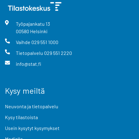
Työpajankatu
13
00580
Helsinki
Vaihde
029 551 1000
Tietopalvelu
029 551 2220
info@stat.fi
Kysy meiltä
Neuvonta ja tietopalvelu
Kysy tilastoista
Usein kysytyt kysymykset
Medialle