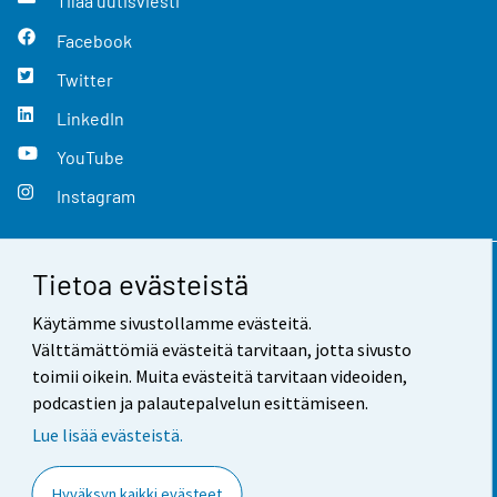
Tilaa uutisviesti
Facebook
Twitter
LinkedIn
YouTube
Instagram
Tietoa evästeistä
Yhteystiedot
Käytämme sivustollamme evästeitä.
Palaute
Välttämättömiä evästeitä tarvitaan, jotta sivusto
toimii oikein. Muita evästeitä tarvitaan videoiden,
Käyttöehdot
podcastien ja palautepalvelun esittämiseen.
Tietosuoja
Lue lisää evästeistä.
Saavutettavuus
Hyväksyn kaikki evästeet