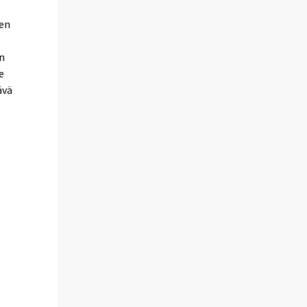
den
n
e
ävä