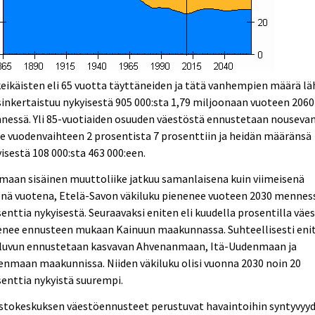
eikäisten eli 65 vuotta täyttäneiden ja tätä vanhempien määrä lä
inkertaistuu nykyisestä 905 000:sta 1,79 miljoonaan vuoteen 2060
nessä. Yli 85-vuotiaiden osuuden väestöstä ennustetaan nouseva
e vuodenvaihteen 2 prosentista 7 prosenttiin ja heidän määränsä
isestä 108 000:sta 463 000:een.
maan sisäinen muuttoliike jatkuu samanlaisena kuin viimeisenä
enä vuotena, Etelä-Savon väkiluku pienenee vuoteen 2030 mennes
enttia nykyisestä. Seuraavaksi eniten eli kuudella prosentilla väe
enee ennusteen mukaan Kainuun maakunnassa. Suhteellisesti eni
iluvun ennustetaan kasvavan Ahvenanmaan, Itä-Uudenmaan ja
nmaan maakunnissa. Niiden väkiluku olisi vuonna 2030 noin 20
enttia nykyistä suurempi.
astokeskuksen väestöennusteet perustuvat havaintoihin syntyvyy