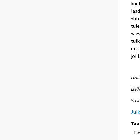
kuol
laad
yhte
tule
väes
tul
on t
joil
Lähd
Lisä
Vast
Jul
Tau
Ti