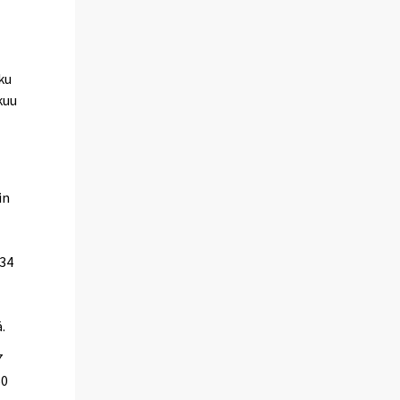
ku
kuu
in
034
.
7
60