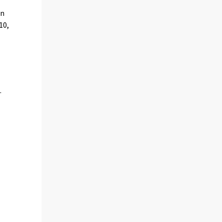
in
10,
.