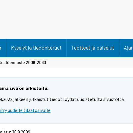
a
Kyselyt ja tiedonkeruut
Tuotteet ja palvelut
Aja
äestöennuste 2009–2060
ämä sivu on arkistoitu.
.4.2022 jälkeen julkaistut tiedot löydät uudistetulta sivustolta.
iirry uudelle tilastosivulle
aistu: 30.9.2009