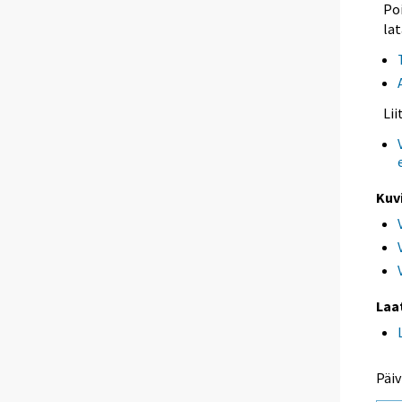
Poi
lat
Li
Kuv
Laa
Päiv