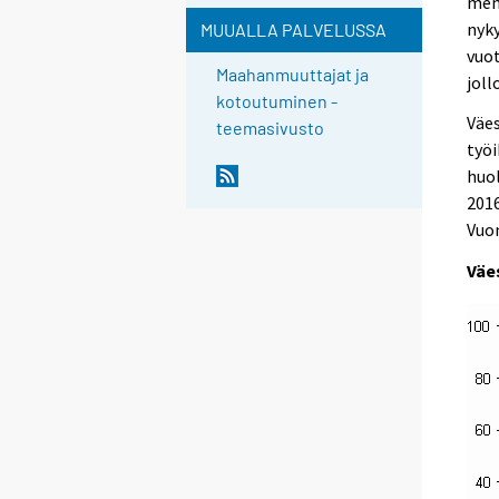
menn
nyky
MUUALLA PALVELUSSA
vuo
Maahanmuuttajat ja
joll
kotoutuminen -
Väes
teemasivusto
työi
huo
2016
Vuon
Väe