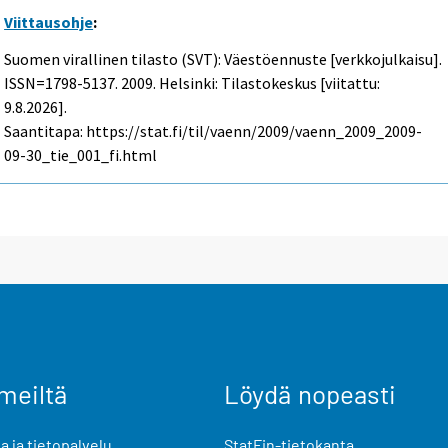
Viittausohje
:
Suomen virallinen tilasto (SVT): Väestöennuste [verkkojulkaisu].
ISSN=1798-5137. 2009. Helsinki: Tilastokeskus [viitattu:
9.8.2026].
Saantitapa: https://stat.fi/til/vaenn/2009/vaenn_2009_2009-
09-30_tie_001_fi.html
meiltä
Löydä nopeasti
 ja tietopalvelu
StatFin-tietokanta