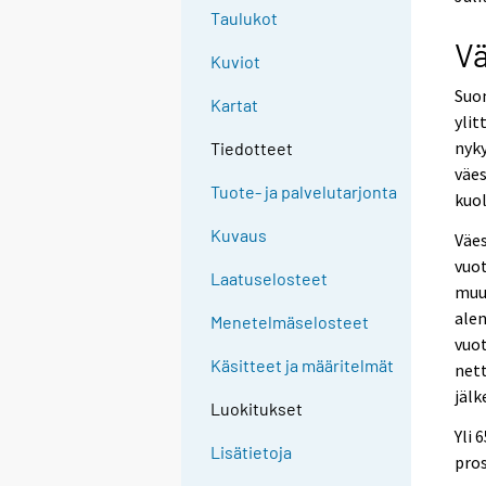
o
o
Taulukot
a
a
V
n
n
Kuviot
o
o
Suo
t
t
Kartat
h
h
ylit
e
e
nyky
Tiedotteet
r
r
väes
s
s
Tuote- ja palvelutarjonta
kuo
e
e
r
r
Kuvaus
Väes
v
v
vuot
i
i
Laatuselosteet
muut
c
c
e
e
ale
Menetelmäselosteet
.
.
vuot
Käsitteet ja määritelmät
net
jälk
Luokitukset
Yli 
Lisätietoja
pros