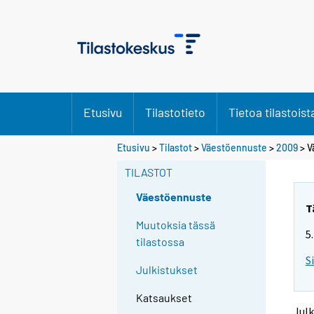
Etusivu
Tilastotieto
Tietoa tilastoist
Y
Y
Etusivu
>
Tilastot
>
Väestöennuste
>
2009
> V
o
o
u
u
TILASTOT
a
a
r
r
Väestöennuste
e
e
T
m
m
Muutoksia tässä
5
o
o
tilastossa
v
v
S
i
i
Julkistukset
n
n
g
g
Katsaukset
t
t
Julk