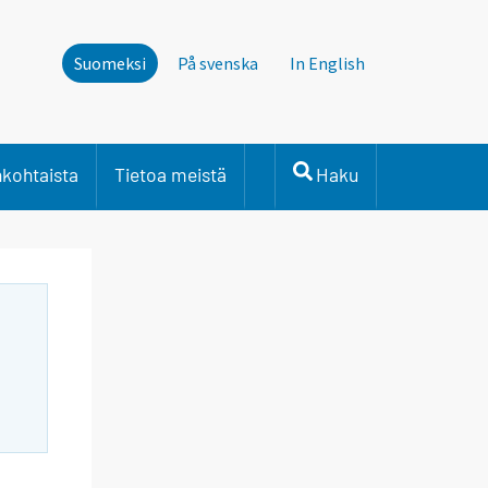
Suomeksi
På svenska
In English
nkohtaista
Tietoa meistä
Haku