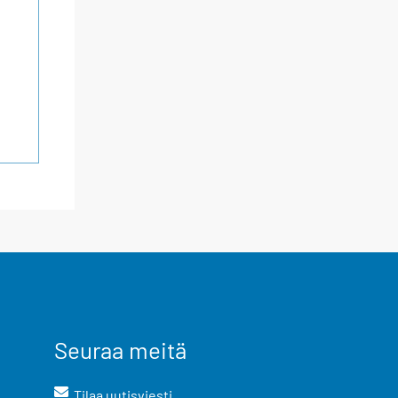
Seuraa meitä
Tilaa uutisviesti