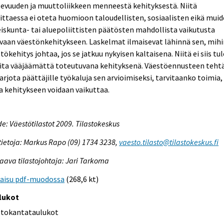
evuuden ja muuttoliikkeen menneestä kehityksestä. Niitä
ittaessa ei oteta huomioon taloudellisten, sosiaalisten eikä mui
iskunta- tai aluepoliittisten päätösten mahdollista vaikutusta
vaan väestönkehitykseen. Laskelmat ilmaisevat lähinnä sen, mihi
tökehitys johtaa, jos se jatkuu nykyisen kaltaisena. Niitä ei siis tul
kita vääjäämättä toteutuvana kehityksenä. Väestöennusteen teht
arjota päättäjille työkaluja sen arvioimiseksi, tarvitaanko toimia,
la kehitykseen voidaan vaikuttaa.
e: Väestötilastot 2009. Tilastokeskus
tietoja: Markus Rapo (09) 1734 3238,
vaesto.tilasto@tilastokeskus.fi
aava tilastojohtaja: Jari Tarkoma
kaisu pdf-muodossa
(268,6 kt)
lukot
etokantataulukot