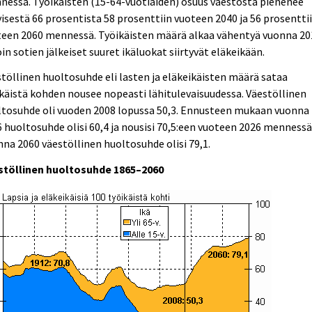
essä. Työikäisten (15-64-vuotiaiden) osuus väestöstä pienenee
isestä 66 prosentista 58 prosenttiin vuoteen 2040 ja 56 prosentti
teen 2060 mennessä. Työikäisten määrä alkaa vähentyä vuonna 20
oin sotien jälkeiset suuret ikäluokat siirtyvät eläkeikään.
töllinen huoltosuhde eli lasten ja eläkeikäisten määrä sataa
käistä kohden nousee nopeasti lähitulevaisuudessa. Väestöllinen
ltosuhde oli vuoden 2008 lopussa 50,3. Ennusteen mukaan vuonna
 huoltosuhde olisi 60,4 ja nousisi 70,5:een vuoteen 2026 mennessä
na 2060 väestöllinen huoltosuhde olisi 79,1.
stöllinen huoltosuhde 1865–2060