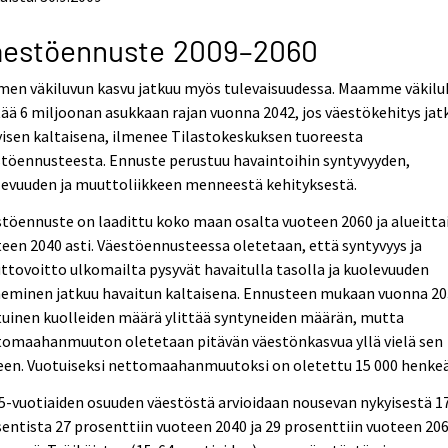
äestöennuste 2009–2060
men väkiluvun kasvu jatkuu myös tulevaisuudessa. Maamme väkilu
tää 6 miljoonan asukkaan rajan vuonna 2042, jos väestökehitys jat
isen kaltaisena, ilmenee Tilastokeskuksen tuoreesta
töennusteesta. Ennuste perustuu havaintoihin syntyvyyden,
levuuden ja muuttoliikkeen menneestä kehityksestä.
töennuste on laadittu koko maan osalta vuoteen 2060 ja alueitta
een 2040 asti. Väestöennusteessa oletetaan, että syntyvyys ja
tovoitto ulkomailta pysyvät havaitulla tasolla ja kuolevuuden
neminen jatkuu havaitun kaltaisena. Ennusteen mukaan vuonna 2
uinen kuolleiden määrä ylittää syntyneiden määrän, mutta
tomaahanmuuton oletetaan pitävän väestönkasvua yllä vielä sen
een. Vuotuiseksi nettomaahanmuutoksi on oletettu 15 000 henkeä
65-vuotiaiden osuuden väestöstä arvioidaan nousevan nykyisestä 1
entista 27 prosenttiin vuoteen 2040 ja 29 prosenttiin vuoteen 20