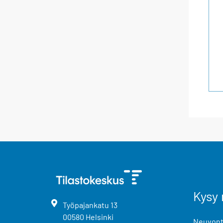
Kysy 
Työpajankatu
13
00580
Helsinki
Neuvonta