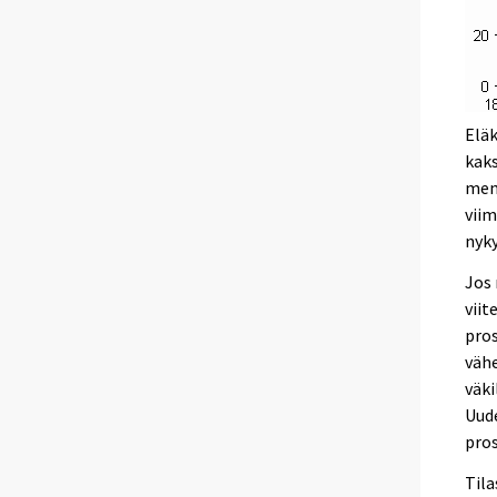
Eläk
kaks
men
viim
nyky
Jos 
viit
pros
väh
väk
Uude
pros
Til