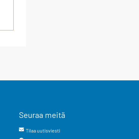
Seuraa meitä
Tilaa uutisviesti