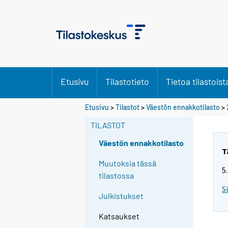
Etusivu
Tilastotieto
Tietoa tilastoist
S
Etusivu
>
Tilastot
>
Väestön ennakkotilasto
>
i
TILASTOT
i
r
Väestön ennakkotilasto
r
T
y
Muutoksia tässä
5
t
tilastossa
t
S
Julkistukset
o
i
Katsaukset
s