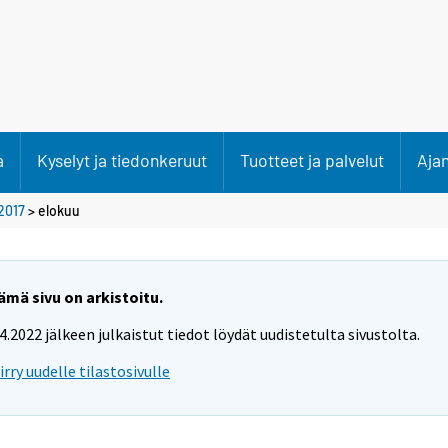
a
Kyselyt ja tiedonkeruut
Tuotteet ja palvelut
Aja
2017
>
elokuu
ämä sivu on arkistoitu.
.4.2022 jälkeen julkaistut tiedot löydät uudistetulta sivustolta.
iirry uudelle tilastosivulle