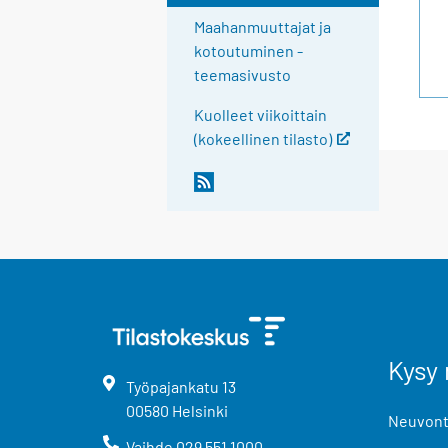
Maahanmuuttajat ja
kotoutuminen -
teemasivusto
Kuolleet viikoittain
(kokeellinen tilasto)
Kysy 
Työpajankatu
13
00580
Helsinki
Neuvonta
Vaihde
029 551 1000