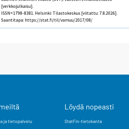
[verkkojulkaisu].
ISSN=1798-8381. Helsinki: Tilastokeskus [viitattu: 7.8.2026].
Saantitapa: https://stat.fi/til/vamuu/2017/08/
meiltä
Löydä nopeasti
 ja tietopalvelu
StatFin-tietokanta