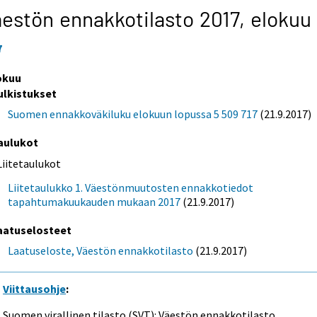
estön ennakkotilasto 2017,
elokuu
7
okuu
ulkistukset
Suomen ennakkoväkiluku elokuun lopussa 5 509 717
(21.9.2017)
aulukot
Liitetaulukot
Liitetaulukko 1. Väestönmuutosten ennakkotiedot
tapahtumakuukauden mukaan 2017
(21.9.2017)
aatuselosteet
Laatuseloste, Väestön ennakkotilasto
(21.9.2017)
Viittausohje
:
Suomen virallinen tilasto (SVT): Väestön ennakkotilasto