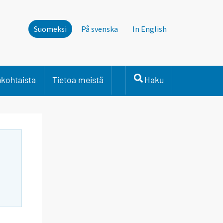
Suomeksi
På svenska
In English
nkohtaista
Tietoa meistä
Haku