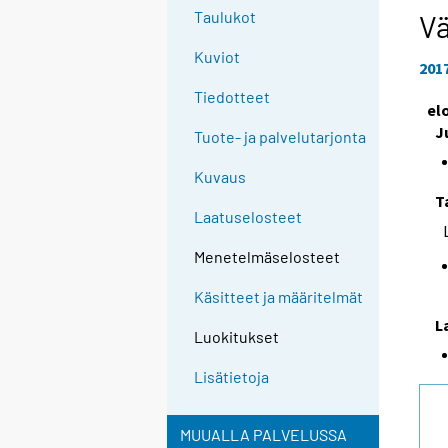
e
Taulukot
Vä
e
Kuviot
n
201
p
Tiedotteet
el
a
J
l
Tuote- ja palvelutarjonta
v
Kuvaus
e
T
l
Laatuselosteet
u
u
Menetelmäselosteet
n
Käsitteet ja määritelmät
.
L
Luokitukset
Lisätietoja
MUUALLA PALVELUSSA