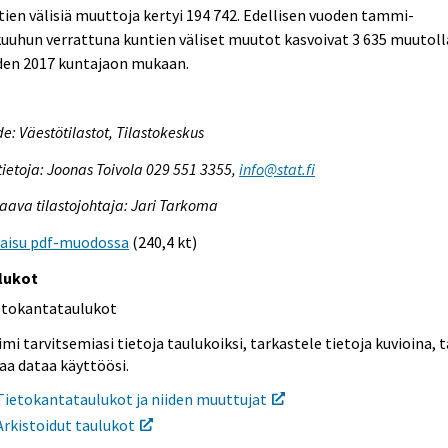
ien välisiä muuttoja kertyi 194 742. Edellisen vuoden tammi-
uuhun verrattuna kuntien väliset muutot kasvoivat 3 635 muutoll
den 2017 kuntajaon mukaan.
e: Väestötilastot, Tilastokeskus
tietoja: Joonas Toivola 029 551 3355,
info@stat.fi
aava tilastojohtaja: Jari Tarkoma
kaisu pdf-muodossa
(240,4 kt)
lukot
etokantataulukot
mi tarvitsemiasi tietoja taulukoiksi, tarkastele tietoja kuvioina, t
aa dataa käyttöösi.
Tietokantataulukot ja niiden muuttujat
Arkistoidut taulukot