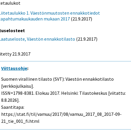
itetaulukot
Liitetaulukko 1. Väestönmuutosten ennakkotiedot
tapahtumakuukauden mukaan 2017
(21.9.2017)
tuselosteet
Laatuseloste, Väestön ennakkotilasto
(21.9.2017)
itetty 21.9.2017
Viittausohje
:
Suomen virallinen tilasto (SVT): Väestön ennakkotilasto
[verkkojulkaisu].
ISSN=1798-8381.
Elokuu
2017. Helsinki: Tilastokeskus [viitattu:
8.8.2026].
Saantitapa:
https://stat.fi/til/vamuu/2017/08/vamuu_2017_08_2017-09-
21_tie_001_fi.html