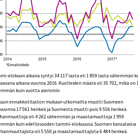
i-elokuun aikana syntyi 34 117 lasta eli 1 859 lasta vähemmän k
aavana aikana vuonna 2016. Kuolleiden määrä oli 35 702, mikä on 
emmän kuin vuotta aiemmin.
kuun ennakkotilaston mukaan ulkomailta muutti Suomeen
vuonna 17 561 henkeä ja Suomesta muutti pois 9 556 henkeä.
hanmuuttoja oli 4 262 vähemmän ja maastamuuttoja 1 959
emmän kuin edellisvuoden tammi-elokuussa. Suomen kansalaisia
anmuuttajista oli 5 550 ja maastamuuttajista 6 484 henkeä.