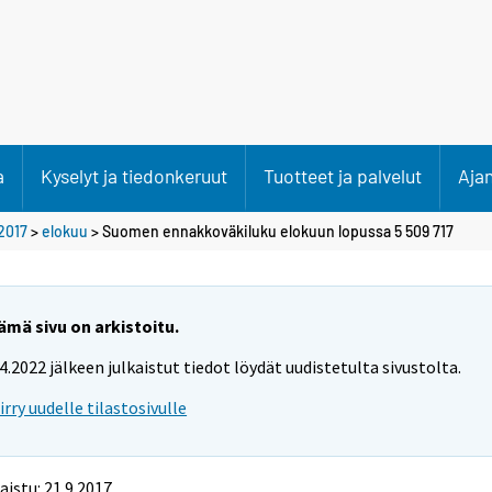
a
Kyselyt ja tiedonkeruut
Tuotteet ja palvelut
Aja
2017
>
elokuu
> Suomen ennakkoväkiluku elokuun lopussa 5 509 717
ämä sivu on arkistoitu.
.4.2022 jälkeen julkaistut tiedot löydät uudistetulta sivustolta.
iirry uudelle tilastosivulle
aistu: 21.9.2017