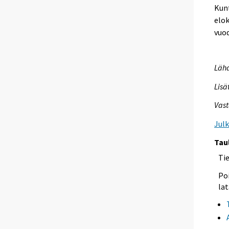
Kunt
elok
vuo
Lähd
Lisä
Vast
Jul
Tau
Ti
Poi
lat