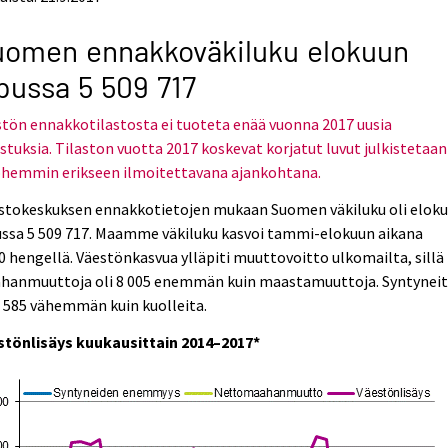
uomen ennakkoväkiluku elokuun
pussa 5 509 717
tön ennakkotilastosta ei tuoteta enää vuonna 2017 uusia
istuksia. Tilaston vuotta 2017 koskevat korjatut luvut julkistetaan
hemmin erikseen ilmoitettavana ajankohtana.
astokeskuksen ennakkotietojen mukaan Suomen väkiluku oli elok
ussa 5 509 717. Maamme väkiluku kasvoi tammi-elokuun aikana
0 hengellä. Väestönkasvua ylläpiti muuttovoitto ulkomailta, sillä
hanmuuttoja oli 8 005 enemmän kuin maastamuuttoja. Syntynei
1 585 vähemmän kuin kuolleita.
stönlisäys kuukausittain 2014–2017*