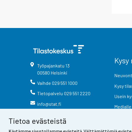
Kysy 
Työpajankatu
13
00580
Helsinki
Neuvonta
Vaihde
029 551 1000
Kysy tila
Tietopalvelu
029 551 2220
Usein ky
info@stat.fi
Medialle
Tietoa evästeistä
Käytämme sivustollamme evästeitä. Välttämättömiä evästeitä t