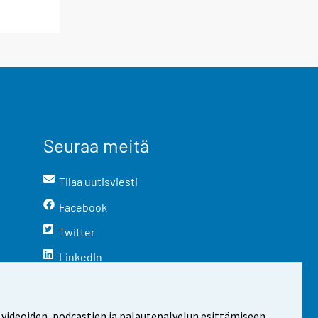
Seuraa meitä
Tilaa uutisviesti
Facebook
Twitter
LinkedIn
YouTube
Instagram
 videoiden, podcastien ja palautepalvelun esittämiseen.