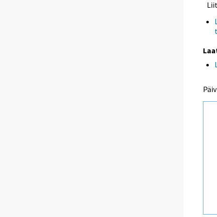
Li
Laa
Päiv