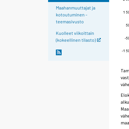
Maahanmuuttajat ja
kotoutuminen -
teemasivusto
Kuolleet viikoittain
(kokeellinen tilasto)
Tamm
vast
väh
Elo
alku
Maa
väh
maah