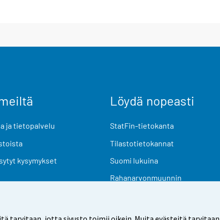
meiltä
Löydä nopeasti
 ja tietopalvelu
StatFin-tietokanta
stoista
Tilastotietokannat
sytyt kysymykset
Suomi lukuina
Rahanarvonmuunnin
Tulevat julkaisut
Tutkimusaineistot
arvitaan, jotta sivusto toimii oikein. Muita evästeitä tarvitaan