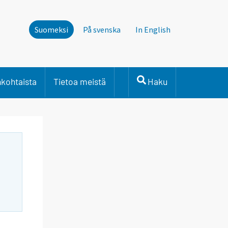
Suomeksi
På svenska
In English
nkohtaista
Tietoa meistä
Haku