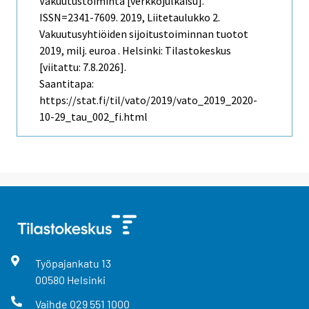
Vakuutustoiminta [verkkojulkaisu].
ISSN=2341-7609. 2019, Liitetaulukko 2.
Vakuutusyhtiöiden sijoitustoiminnan tuotot
2019, milj. euroa . Helsinki: Tilastokeskus
[viitattu: 7.8.2026].
Saantitapa:
https://stat.fi/til/vato/2019/vato_2019_2020-
10-29_tau_002_fi.html
Työpajankatu
13
00580
Helsinki
Vaihde
029 551 1000