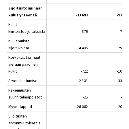
Sijoitustoiminnan
kulut yhteensä
-33 693
-973
Kulut
kiinteistösijoituksista
-379
-76
Kulut muista
sijoituksista
-4 405
-255
Korkokulut ja muut
vieraan pääoman
kulut
-722
-103
Arvonalentumiset
-2 101
-333
Rakennusten
suunnitelmapoistot
-25
-5
Myyntitappiot
-26 062
-200
Sijoitusten
arvonmuutokset ja