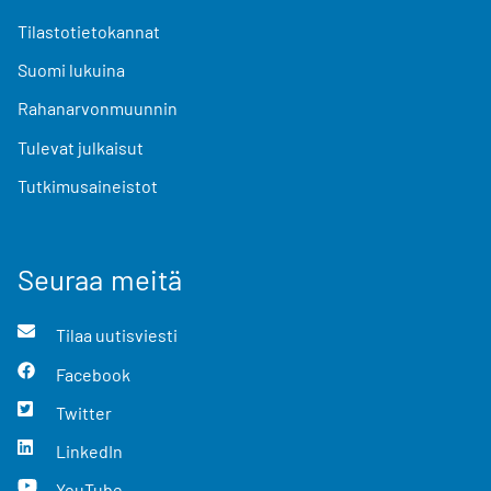
Tilastotietokannat
Suomi lukuina
Rahanarvonmuunnin
Tulevat julkaisut
Tutkimusaineistot
Seuraa meitä
Tilaa uutisviesti
Facebook
Twitter
LinkedIn
YouTube