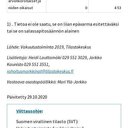
arvonkorotukset ja
niiden oikaisut
0
4 531
1) .. Tietoa ei ole saatu, se on liian epävarma esitettäväksi
tai se on salassapitosäännön alainen
Lähde: Vakuutustoiminta 2019, Tilastokeskus
Lisätietoja: Heidi Lauttamäki 029 551 3029, Jarkko
Kaunisto 029 551 3551,
rahoitusmarkkinat@tilastokeskus.fi
Vastaava osastopäällikkö: Mari Ylä-Jarkko
Päivitetty 29.10.2020
Viittausohje
:
Suomen virallinen tilasto (SVT):