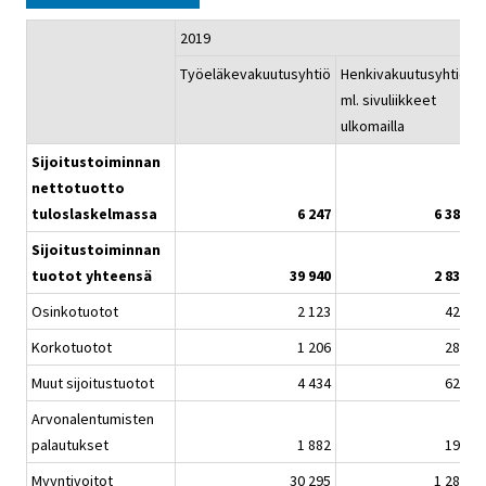
2019
Työeläkevakuutusyhtiö
Henkivakuutusyhtiö
V
ml. sivuliikkeet
m
ulkomailla
u
Sijoitustoiminnan
nettotuotto
tuloslaskelmassa
6 247
6 388
Sijoitustoiminnan
tuotot yhteensä
39 940
2 830
Osinkotuotot
2 123
427
Korkotuotot
1 206
288
Muut sijoitustuotot
4 434
628
Arvonalentumisten
palautukset
1 882
199
Myyntivoitot
30 295
1 287