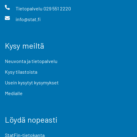
Tietopalvelu
029 551 2220
info@stat.fi
Kysy meiltä
Neuvonta ja tietopalvelu
Kysy tilastoista
Usein kysytyt kysymykset
Medialle
Löydä nopeasti
StatFin-tietokanta