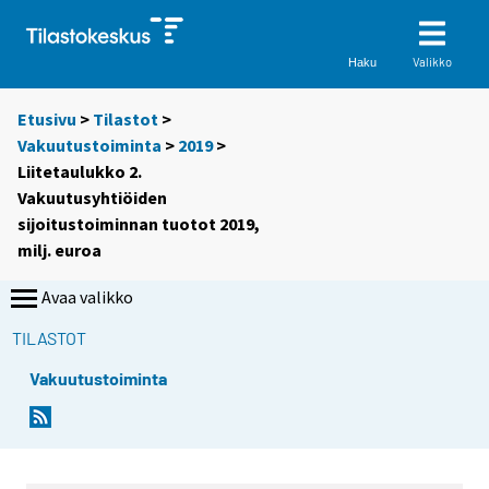
Valikko
Haku
Etusivu
>
Tilastot
>
Vakuutustoiminta
>
2019
>
Liitetaulukko 2.
Vakuutusyhtiöiden
sijoitustoiminnan tuotot 2019,
milj. euroa
Avaa valikko
TILASTOT
Vakuutustoiminta