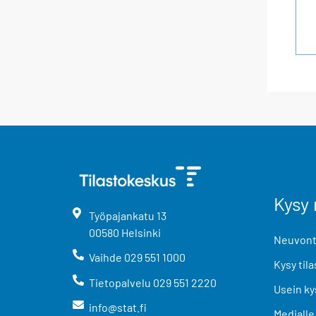
Kysy 
Työpajankatu
13
00580
Helsinki
Neuvonta
Vaihde
029 551 1000
Kysy tila
Tietopalvelu
029 551 2220
Usein ky
info@stat.fi
Medialle