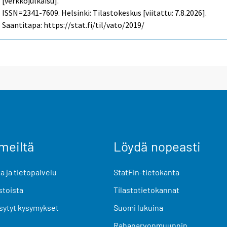
[verkkojulkaisu].
ISSN=2341-7609. Helsinki: Tilastokeskus [viitattu: 7.8.2026].
Saantitapa: https://stat.fi/til/vato/2019/
meiltä
Löydä nopeasti
 ja tietopalvelu
StatFin-tietokanta
stoista
Tilastotietokannat
sytyt kysymykset
Suomi lukuina
Rahanarvonmuunnin