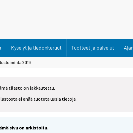
a
Kyselyt ja tiedonkeruut
Tuotteet ja palvelut
Aja
tustoiminta 2019
ämä tilasto on lakkautettu.
ilastosta ei enää tuoteta uusia tietoja.
ämä sivu on arkistoitu.