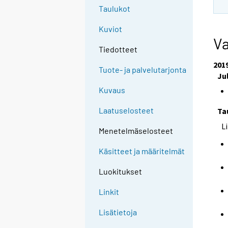
Taulukot
Kuviot
Va
Tiedotteet
201
Tuote- ja palvelutarjonta
Ju
Kuvaus
Laatuselosteet
Ta
L
Menetelmäselosteet
Käsitteet ja määritelmät
Luokitukset
Linkit
Lisätietoja