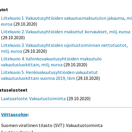
viot
Liitekuvio 1. Vakuutusyhtiöiden vakuutusmaksutulon jakauma, mil
euroa
(29.10.2020)
Liitekuvio 2. Vakuutusyhtiöiden maksetut korvaukset, milj. euroa
(29.10.2020)
Liitekuvio 3. Vakuutusyhtiöiden sijoitustoiminnan nettotuotot,
milj. euroa
(29.10.2020)
Liitekuvio 4. Vahinkovakuutusyhtiöiden maksutulo
vakuutusluokittain, milj. euroa
(29.10.2020)
Liitekuvio 5. Henkivakuutusyhtiöiden vakuutetut
vakuutusluokittain vuonna 2019, lkm
(29.10.2020)
atuselosteet
Laatuseloste: Vakuutustoiminta
(29.10.2020)
Viittausohje
:
Suomen virallinen tilasto (SVT): Vakuutustoiminta