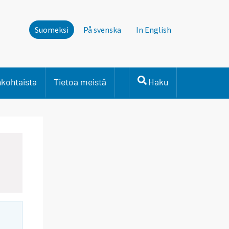
Suomeksi
På svenska
In English
nkohtaista
Tietoa meistä
Haku