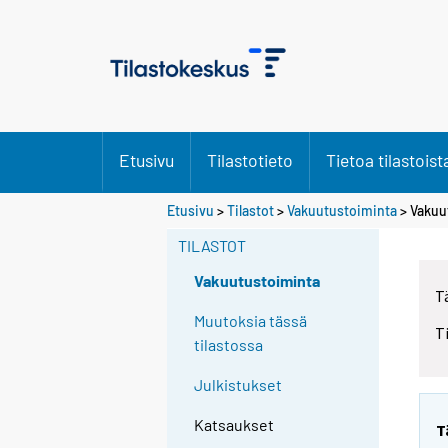
Etusivu
Tilastotieto
Tietoa tilastoist
Etusivu
>
Tilastot
>
Vakuutustoiminta
> Vakuu
TILASTOT
Vakuutustoiminta
T
Muutoksia tässä
T
tilastossa
Julkistukset
Katsaukset
T