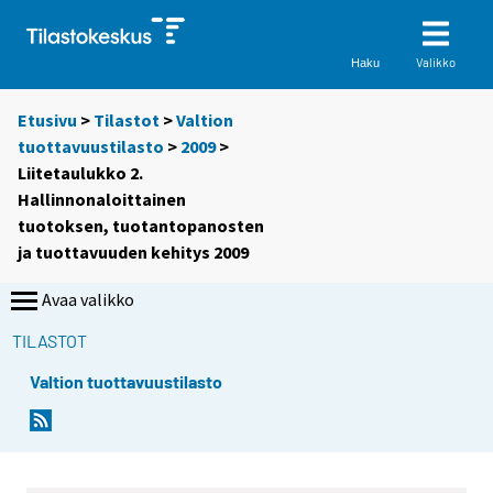
Valikko
Haku
Etusivu
>
Tilastot
>
Valtion
tuottavuustilasto
>
2009
>
Liitetaulukko 2.
Hallinnonaloittainen
tuotoksen, tuotantopanosten
ja tuottavuuden kehitys 2009
Avaa valikko
TILASTOT
Valtion tuottavuustilasto