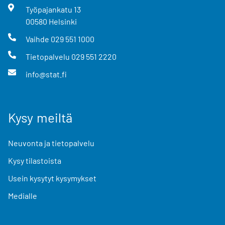
Työpajankatu
13
00580
Helsinki
Vaihde
029 551 1000
Tietopalvelu
029 551 2220
info@stat.fi
Kysy meiltä
Neuvonta ja tietopalvelu
Kysy tilastoista
Usein kysytyt kysymykset
Medialle