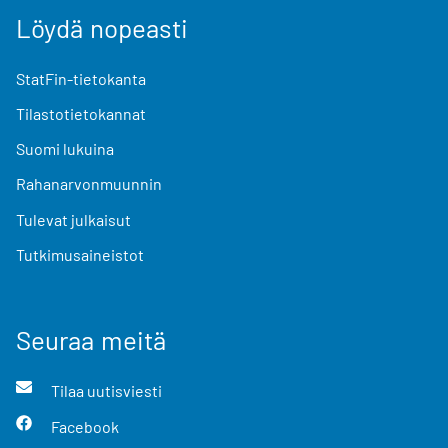
Löydä nopeasti
StatFin-tietokanta
Tilastotietokannat
Suomi lukuina
Rahanarvonmuunnin
Tulevat julkaisut
Tutkimusaineistot
Seuraa meitä
Tilaa uutisviesti
Facebook