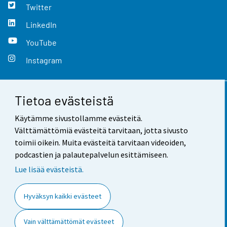
Twitter
LinkedIn
YouTube
Instagram
Tietoa evästeistä
Yhteystiedot
Käytämme sivustollamme evästeitä.
Palaute
Välttämättömiä evästeitä tarvitaan, jotta sivusto
toimii oikein. Muita evästeitä tarvitaan videoiden,
Käyttöehdot
podcastien ja palautepalvelun esittämiseen.
Tietosuoja
Lue lisää evästeistä.
Saavutettavuus
Hyväksyn kaikki evästeet
Tietoa sivustosta
Vain välttämättömät evästeet
Evästeasetukset