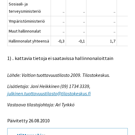
Sosiaali- ja
terveysministeriö
..
..
..
Ympäristöministeriö
..
..
..
Muut hallinnonalat
..
..
..
Hallinnonalat yhteensä
-0,3
-0,1
1,7
-0
1) .. kattavia tietoja ei saatavissa hallinnonaloittain
Lähde: Valtion tuottavuustilasto 2009. Tilastokeskus.
Lisätietoja: Jani Heikkinen (09) 1734 3339,
julkinen.tuottavuustilasto@tilastokeskus.fi
Vastaava tilastojohtaja: Ari Tyrkkö
Päivitetty 26.08.2010