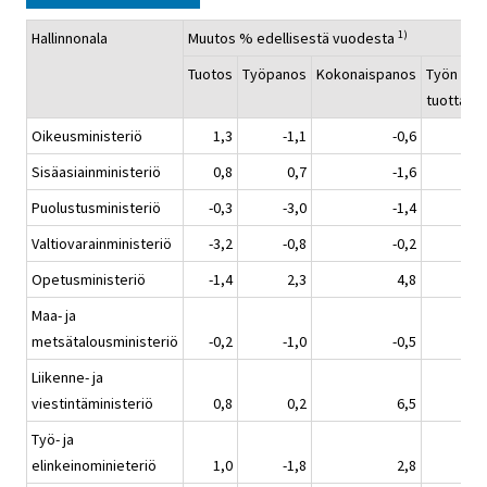
1)
Hallinnonala
Muutos % edellisestä vuodesta
Tuotos
Työpanos
Kokonaispanos
Työn
tuottavu
Oikeusministeriö
1,3
-1,1
-0,6
2
Sisäasiainministeriö
0,8
0,7
-1,6
0
Puolustusministeriö
-0,3
-3,0
-1,4
2
Valtiovarainministeriö
-3,2
-0,8
-0,2
-2
Opetusministeriö
-1,4
2,3
4,8
-3
Maa- ja
metsätalousministeriö
-0,2
-1,0
-0,5
0
Liikenne- ja
viestintäministeriö
0,8
0,2
6,5
0
Työ- ja
elinkeinominieteriö
1,0
-1,8
2,8
2