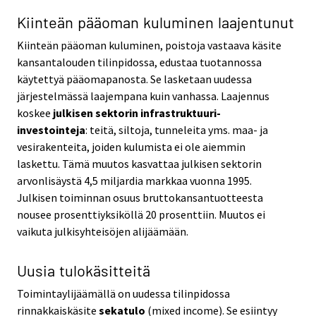
Kiinteän pääoman kuluminen laajentunut
Kiinteän pääoman kuluminen, poistoja vastaava käsite
kansantalouden tilinpidossa, edustaa tuotannossa
käytettyä pääomapanosta. Se lasketaan uudessa
järjestelmässä laajempana kuin vanhassa. Laajennus
koskee
julkisen sektorin infrastruktuuri-
investointeja
: teitä, siltoja, tunneleita yms. maa- ja
vesirakenteita, joiden kulumista ei ole aiemmin
laskettu. Tämä muutos kasvattaa julkisen sektorin
arvonlisäystä 4,5 miljardia markkaa vuonna 1995.
Julkisen toiminnan osuus bruttokansantuotteesta
nousee prosenttiyksiköllä 20 prosenttiin. Muutos ei
vaikuta julkisyhteisöjen alijäämään.
Uusia tulokäsitteitä
Toimintaylijäämällä on uudessa tilinpidossa
rinnakkaiskäsite
sekatulo
(mixed income). Se esiintyy