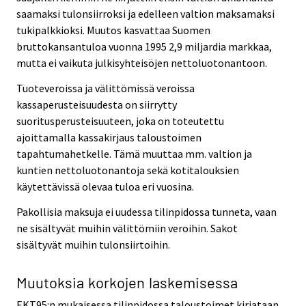
saamaksi tulonsiirroksi ja edelleen valtion maksamaksi
tukipalkkioksi. Muutos kasvattaa Suomen
bruttokansantuloa vuonna 1995 2,9 miljardia markkaa,
mutta ei vaikuta julkisyhteisöjen nettoluotonantoon.
Tuoteveroissa ja välittömissä veroissa
kassaperusteisuudesta on siirrytty
suoritusperusteisuuteen, joka on toteutettu
ajoittamalla kassakirjaus taloustoimen
tapahtumahetkelle. Tämä muuttaa mm. valtion ja
kuntien nettoluotonantoja sekä kotitalouksien
käytettävissä olevaa tuloa eri vuosina.
Pakollisia maksuja ei uudessa tilinpidossa tunneta, vaan
ne sisältyvät muihin välittömiin veroihin. Sakot
sisältyvät muihin tulonsiirtoihin.
Muutoksia korkojen laskemisessa
EKT95:n mukaisessa tilinpidossa taloustoimet kirjataan