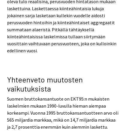
oleva tulo reaalisina, perusvuoden hintatason mukaan
laskettuina. Laskettaessa kiinteähintaisia lukuja
jokainen sarja lasketaan kullekin vuodelle aidosti
perusvuoden hintoihin ja kiinteähintaiset aggregaatit
summataan alaeristä. Pitkällä tähtäyksellä
kiinteähintaisissa laskelmissa tullaan siirtymään
vuosittain vaihtuvaan perusvuoteen, joka on kulloinkin
edellinen vuosi.
Yhteenveto muutosten
vaikutuksista
Suomen bruttokansantuote on EKT95:n mukaisten
laskelmien mukaan 1990-luvulla hieman aiempaa
korkeampi. Vuonna 1995 bruttokansantuotteen arvo oli
565 miljardia markkaa, mikä on 14,7 miljardia markkaa
ja 2,7 prosenttia enemmän kuin aiemmin laskettu.