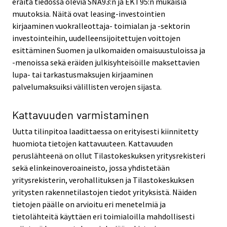
eräitä tiedossa olevia SNA93:n ja EKT95:n mukaisia
muutoksia. Näitä ovat leasing-investointien
kirjaaminen vuokralleottaja- toimialan ja -sektorin
investointeihin, uudelleensijoitettujen voittojen
esittäminen Suomen ja ulkomaiden omaisuustuloissa ja
-menoissa sekä eräiden julkisyhteisöille maksettavien
lupa- tai tarkastusmaksujen kirjaaminen
palvelumaksuiksi välillisten verojen sijasta.
Kattavuuden varmistaminen
Uutta tilinpitoa laadittaessa on erityisesti kiinnitetty
huomiota tietojen kattavuuteen. Kattavuuden
peruslähteenä on ollut Tilastokeskuksen yritysrekisteri
sekä elinkeinoveroaineisto, jossa yhdistetään
yritysrekisterin, verohallituksen ja Tilastokeskuksen
yritysten rakennetilastojen tiedot yrityksistä. Näiden
tietojen päälle on arvioitu eri menetelmiä ja
tietolähteitä käyttäen eri toimialoilla mahdollisesti