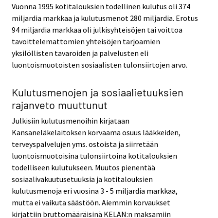
Vuonna 1995 kotitalouksien todellinen kulutus oli 374
miljardia markkaa ja kulutusmenot 280 miljardia. Erotus
94 miljardia markkaa oli julkisyhteisöjen tai voittoa
tavoittelemattomien yhteisöjen tarjoamien
yksilöllisten tavaroiden ja palvelusten eli
luontoismuotoisten sosiaalisten tulonsiirtojen arvo.
Kulutusmenojen ja sosiaalietuuksien
rajanveto muuttunut
Julkisiin kulutusmenoihin kirjataan
Kansaneläkelaitoksen korvaama osuus lääkkeiden,
terveyspalvelujen yms. ostoista ja siirretään
luontoismuotoisina tulonsiirtoina kotitalouksien
todelliseen kulutukseen. Muutos pienentää
sosiaalivakuutusetuuksia ja kotitalouksien
kulutusmenoja eri vuosina 3 - 5 miljardia markkaa,
mutta ei vaikuta säästöön. Aiemmin korvaukset
kirjattiin bruttomääräisinä KELAN:n maksamiin