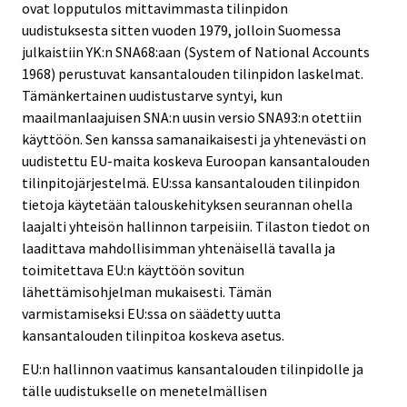
ovat lopputulos mittavimmasta tilinpidon
uudistuksesta sitten vuoden 1979, jolloin Suomessa
julkaistiin YK:n SNA68:aan (System of National Accounts
1968) perustuvat kansantalouden tilinpidon laskelmat.
Tämänkertainen uudistustarve syntyi, kun
maailmanlaajuisen SNA:n uusin versio SNA93:n otettiin
käyttöön. Sen kanssa samanaikaisesti ja yhtenevästi on
uudistettu EU-maita koskeva Euroopan kansantalouden
tilinpitojärjestelmä. EU:ssa kansantalouden tilinpidon
tietoja käytetään talouskehityksen seurannan ohella
laajalti yhteisön hallinnon tarpeisiin. Tilaston tiedot on
laadittava mahdollisimman yhtenäisellä tavalla ja
toimitettava EU:n käyttöön sovitun
lähettämisohjelman mukaisesti. Tämän
varmistamiseksi EU:ssa on säädetty uutta
kansantalouden tilinpitoa koskeva asetus.
EU:n hallinnon vaatimus kansantalouden tilinpidolle ja
tälle uudistukselle on menetelmällisen