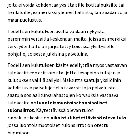
joita ei voida kohdentaa yksittäisille kotitalouksille tai
henkilöille, esimerkiksi yleinen hallinto, lainsäädäntö ja
maanpuolustus.
Todellisen kulutuksen avulla voidaan nykyistä
paremmin vertailla keskenään maita, joissa esimerkiksi
terveydenhoito on järjestetty toisessa yksityiselle
pohjalle, toisessa julkisina palveluina.
Todellisen kulutuksen käsite edellyttää myös vastaavan
tulokäsitteen esittämistä, jotta tasapaino tulojen ja
kulutuksen välillä säilyisi. Maksutta saatuja yksilöihin
kohdistuvia palveluja sekä tavaroista ja palveluista
saatuja sosiaaliturvarahastojen korvauksia vastaava
tulokäsite on
luontoismuotoiset sosiaaliset
tulonsiirrot
. Käytettävissä olevan tulon
rinnakkaiskäsite on
oikaistu käytettävissä oleva tulo
,
jossa luontoismuotoiset tulonsiirrot on otettu
huomioon.