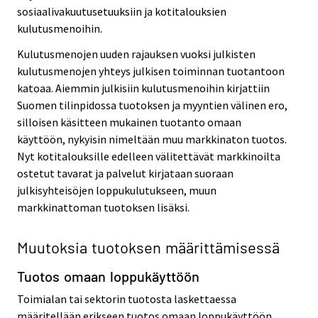
sosiaalivakuutusetuuksiin ja kotitalouksien
kulutusmenoihin.
Kulutusmenojen uuden rajauksen vuoksi julkisten
kulutusmenojen yhteys julkisen toiminnan tuotantoon
katoaa. Aiemmin julkisiin kulutusmenoihin kirjattiin
Suomen tilinpidossa tuotoksen ja myyntien välinen ero,
silloisen käsitteen mukainen tuotanto omaan
käyttöön, nykyisin nimeltään muu markkinaton tuotos.
Nyt kotitalouksille edelleen välitettävät markkinoilta
ostetut tavarat ja palvelut kirjataan suoraan
julkisyhteisöjen loppukulutukseen, muun
markkinattoman tuotoksen lisäksi.
Muutoksia tuotoksen määrittämisessä
Tuotos omaan loppukäyttöön
Toimialan tai sektorin tuotosta laskettaessa
määritellään erikseen tuotos omaan loppukäyttöön,