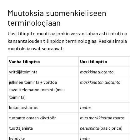
Muutoksia suomenkieliseen
terminologiaan
Uusi tilinpito muuttaa jonkin verran tähän asti totuttua
kansantalouden tilinpidon terminologiaa. Keskeisimpiä
muutoksia ovat seuraavat:
Vanha tilinpito
Uusi tilinpito
yrittäjätoiminta
markkinatuotanto
julkinen toiminta + voittoa
markkinaton tuotanto
tavoittelematon toiminta(muu
toiminta)
kokonaistuotos
tuotos
tuotanto omaan käyttöön
muu markkinaton tuotos
tuottajahinta
perushinta
(basic price)
hyödyke
tuote