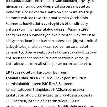
pääluokkatasolla entisellään, vain luokkien järjestys on
hieman vaihtunut. Luokkien sisältöä on tarkistettu.
Rahoituslaitossektorin sisältö on ajanmukaistettu ja
aiemmin voittoa tavoittelemattomiin yhteisöihin
Suomessa luokitellut
asuntoyhteisöt
on siirretty
yrityssektoriin omaksi alaluokakseen. Vuonna 1993
tehty muutos Suomen työeläkelaitosten luokittelussa
säilyy ennallaan ja ne luetaan uudessakin järjestelmässä
julkisyhteisöjen alaluokkaan sosiaaliturvarahastot.
Samoin työttömyysvakuutusta hoitavat yksiköt luetaan
entiseen tapaan sosiaaliturvarahastoihin. Yritys- ja
kotitaloussektorin välistä rajanvetoa on tarkistettu.
EKT95:ssä otettiin käyttöön EU:n uusi
toimialaluokitus
NACE Rev. 1, joka perustuu YK:n
toimialaluokitukseen ISIC Rev.3. Suomen
kansantalouden tilinpidossa NACE:en perustuva
luokitus on ollut julkaisutasolla jo käytössä vuodesta
1993 lähtien, joten pieniä tarkistuksia lukuun
ottamatta luokitus on entinen. Merkittävin muutos on