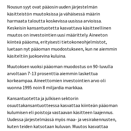
Nousun syyt ovat pääosin uuden järjestelmän
käsitteistön muutoksissa ja vähäisessä määrin
harmaata taloutta koskevissa uusissa arvioissa.
Keskeisin kansantuotetta kasvattava käsitteellinen
muutos on investointien uusi määrittely. Aineeton
kiinteä pääoma, erityisesti tietokoneohjelmistot,
luetaan nyt pääoman muodostukseen, kun ne aiemmin
käsiteltiin juoksevina kuluina.
Muutoksen vuoksi pääoman muodostus on 90-luvulla
arvoltaan 7-13 prosenttia aiemmin laskettua
korkeampaa. Aineettomien investointien arvo oli
vuonna 1995 noin 8 miljardia markkaa.
Kansantuotetta ja julkisen sektorin
osuuttakansantuotteessa kasvattaa kiinteän pääoman
kulumisen eli poistoja vastaavan käsitteen laajennus.
Uudessa järjestelmässä myös maa- ja vesirakennusten,
kuten teiden katsotaan kuluvan. Muutos kasvattaa