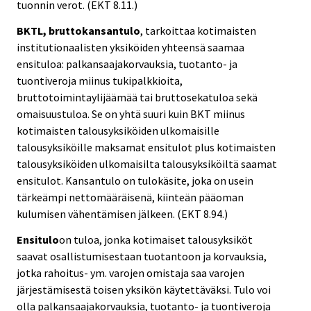
tuonnin verot. (EKT 8.11.)
BKTL, bruttokansantulo
, tarkoittaa kotimaisten
institutionaalisten yksiköiden yhteensä saamaa
ensituloa: palkansaajakorvauksia, tuotanto- ja
tuontiveroja miinus tukipalkkioita,
bruttotoimintaylijäämää tai bruttosekatuloa sekä
omaisuustuloa. Se on yhtä suuri kuin BKT miinus
kotimaisten talousyksiköiden ulkomaisille
talousyksiköille maksamat ensitulot plus kotimaisten
talousyksiköiden ulkomaisilta talousyksiköiltä saamat
ensitulot. Kansantulo on tulokäsite, joka on usein
tärkeämpi nettomääräisenä, kiinteän pääoman
kulumisen vähentämisen jälkeen. (EKT 8.94.)
Ensitulo
on tuloa, jonka kotimaiset talousyksiköt
saavat osallistumisestaan tuotantoon ja korvauksia,
jotka rahoitus- ym. varojen omistaja saa varojen
järjestämisestä toisen yksikön käytettäväksi. Tulo voi
olla palkansaajakorvauksia, tuotanto- ja tuontiveroja