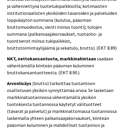
ja vähennettynä tuotetukipalkkioilla; kotimaisten
institutionaalisten yksiköiden tavaroiden ja palveluiden
loppukäytön summana (kulutus, pääoman
bruttomuodostus, vienti miinus tuonti); tulojen
summana (palkansaajakorvaukset, tuotanto- ja
tuontiverot miinus tukipalkkiot,
bruttotoimintaylijäämä ja sekatulo, brutto). (EKT 8.89)
NKT, nettokansantuote, markkinahintaan
saadaan
vähentämällä kiinteän pääoman kuluminen
bruttokansantuotteesta. (EKT 8.90.)
Arvonlisäys
(brutto) tarkoittaa tuotantoon
osallistuvan yksikön synnyttämää arvoa. Se lasketaan
markkinatuotannossa vähentämällä yksikön
tuotoksesta tuotannossa käytetyt välituotteet
(tavarat ja palvelut) ja markkinattomassa tuotannossa
laskemalla yhteen palkansaajakorvaukset, kiinteän
pääoman kuluminen ja mahdolliset tuotannon ja