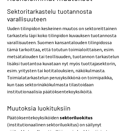
Sektoritarkastelu tuotannosta
varallisuuteen
Uuden tilinpidon keskeinen muutos on sektoreittainen
tarkastelu läpi koko tilinpidon kuvauksen tuotannosta
varallisuuteen. Suomen kansantalouden tilinpidossa
tämä tarkoittaa, että totutun toimialoittaisen, esim.
metsätalouden tai teollisuuden, tuotannon tarkastelun
lisäksi tuotantoa kuvataan nyt myös tuottajasektorin,
esim. yritysten tai kotitalouksien, näkökulmasta.
Toimialatarkastelun perusyksikkönä on toimipaikka,
kun taas sektorinäkökulmasta tilastoidaan
institutionaalisia päätöksentekoyksiköitä.
Muutoksia luokituksiin
Päätöksentekoyksiköiden
sektoriluokitus
(institutionaalinen sektoriluokitus) on säilynyt