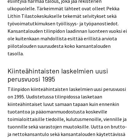
esiintyvä harmaa talous, joka jää rekisterien
ulkopuolelle. Tärkeimmät lähteet ovat olleet Pekka
Lithin Tilastokeskukselle tekemät selvitykset sekä
työvoimatutkimuksen työllisyys- ja työpanostiedot.
Kansantalouden tilinpidon laadinnan luonteen vuoksi ei
ole kuitenkaan mahdollista esittää erillistä arviota
piilotalouden suuruudesta koko kansantalouden
tasolla.
Kiinteähintaisten laskelmien uusi
perusvuosi 1995
Tilinpidon kiinteähintaisten laskelmien uusi perusvuosi
on 1995. Uudistetussa tilinpidossa lasketaan
kiinteähintaiset luvut samaan tapaan kuin ennenkin
tuotantoa ja pääomanmuodostusta koskeville
toimialoittaisille tiedoille, kulutusmenoille, viennille ja
tuonnille sekä varastojen muutoksille. Uutta on brutto-
ja nettokansantulo sekä kansantalouden käytettävissä