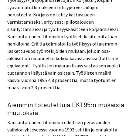
Työllisyys- ja työpanostietoja on korjattu ylöspäin
työvoimatutkimukseen tehtyjen vertailujen
perusteella. Korjaus on tehty kattavuuden
varmistamiseksi, erityisesti piilotalouden
sisällyttämiseksi ja työllisyyskäsitteen korjaamiseksi.
Kansantalouden tilinpidon työlliset-käsite mitataan
henkilöinä. Eräillä toimialoilla työllisyys oli aiemmin
laskettu vuosityöntekijöiden mukaan, jolloin osa-
aikaiset oli muunnettu kokoaikavastaaviksi (full time
equivalent). Työllisten määrän lisäys vastaa sen vuoksi
tuotannon lisäystä vain osittain. Työllisten määrä
kasvoi vuonna 1995 4,8 prosenttia, mutta työtuntien
määrä vain 2,3 prosenttia.
Aiemmin toteutettuja EKT95:n mukaisia
muutoksia
Kansantalouden tilinpidon edellisen perusvuoden
vaihdon yhteydessä vuonna 1993 tehtiin jo ennakolta