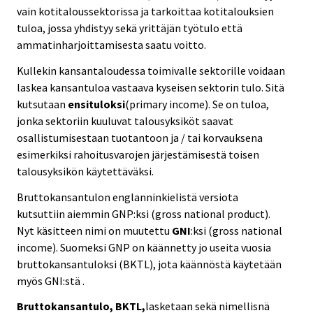
vain kotitaloussektorissa ja tarkoittaa kotitalouksien
tuloa, jossa yhdistyy sekä yrittäjän työtulo että
ammatinharjoittamisesta saatu voitto.
Kullekin kansantaloudessa toimivalle sektorille voidaan
laskea kansantuloa vastaava kyseisen sektorin tulo. Sitä
kutsutaan
ensituloksi
(primary income). Se on tuloa,
jonka sektoriin kuuluvat talousyksiköt saavat
osallistumisestaan tuotantoon ja / tai korvauksena
esimerkiksi rahoitusvarojen järjestämisestä toisen
talousyksikön käytettäväksi.
Bruttokansantulon englanninkielistä versiota
kutsuttiin aiemmin GNP:ksi (gross national product).
Nyt käsitteen nimi on muutettu
GNI
:ksi (gross national
income). Suomeksi GNP on käännetty jo useita vuosia
bruttokansantuloksi (BKTL), jota käännöstä käytetään
myös GNI:stä .
Bruttokansantulo, BKTL,
lasketaan sekä nimellisnä