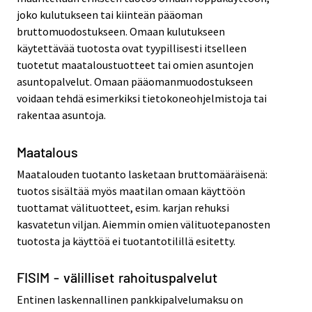
joko kulutukseen tai kiinteän pääoman
bruttomuodostukseen. Omaan kulutukseen
käytettävää tuotosta ovat tyypillisesti itselleen
tuotetut maataloustuotteet tai omien asuntojen
asuntopalvelut. Omaan pääomanmuodostukseen
voidaan tehdä esimerkiksi tietokoneohjelmistoja tai
rakentaa asuntoja.
Maatalous
Maatalouden tuotanto lasketaan bruttomääräisenä:
tuotos sisältää myös maatilan omaan käyttöön
tuottamat välituotteet, esim. karjan rehuksi
kasvatetun viljan. Aiemmin omien välituotepanosten
tuotosta ja käyttöä ei tuotantotilillä esitetty.
FISIM - välilliset rahoituspalvelut
Entinen laskennallinen pankkipalvelumaksu on