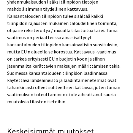
yhdenmukaisuuden lisäksi tilinpidon tietojen
mahdollisimman täydellinen kattavuus.
Kansantalouden tilinpidon tulee sisältää kaikki
tilinpidon rajausten mukainen taloudellinen toiminta,
olipa se rekisteröityä / muualla tilastoitua tai ei. Tämä
vaatimus on periaatteessa aina sisältynyt
kansantalouden tilinpidon kansainvälisiin suosituksiin,
mutta EU:n alueella se korostuu. Kattavuus -vaatimus
on tärkeä erityisesti EU:n budjetin koon ja siihen
jäsenmailta kerättävien maksujen määrittämisen takia.
Suomessa kansantalouden tilinpidon laadinnassa
käytettävä lähdeaineisto ja laadintamenetelmät ovat
tähänkin asti olleet suhteellisen kattavaa, joten tämän
vaatimuksen toteuttaminen ei ole aiheuttanut suuria
muutoksia tilaston tietoihin.
Keskeisimmät
muutokset