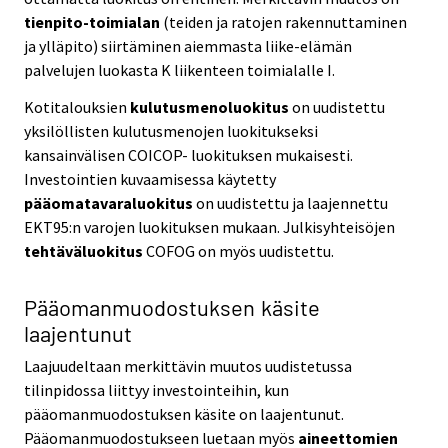
tienpito-toimialan
(teiden ja ratojen rakennuttaminen
ja ylläpito) siirtäminen aiemmasta liike-elämän
palvelujen luokasta K liikenteen toimialalle I.
Kotitalouksien
kulutusmenoluokitus
on uudistettu
yksilöllisten kulutusmenojen luokitukseksi
kansainvälisen COICOP- luokituksen mukaisesti.
Investointien kuvaamisessa käytetty
pääomatavaraluokitus
on uudistettu ja laajennettu
EKT95:n varojen luokituksen mukaan. Julkisyhteisöjen
tehtäväluokitus
COFOG on myös uudistettu.
Pääomanmuodostuksen käsite
laajentunut
Laajuudeltaan merkittävin muutos uudistetussa
tilinpidossa liittyy investointeihin, kun
pääomanmuodostuksen käsite on laajentunut.
Pääomanmuodostukseen luetaan myös
aineettomien