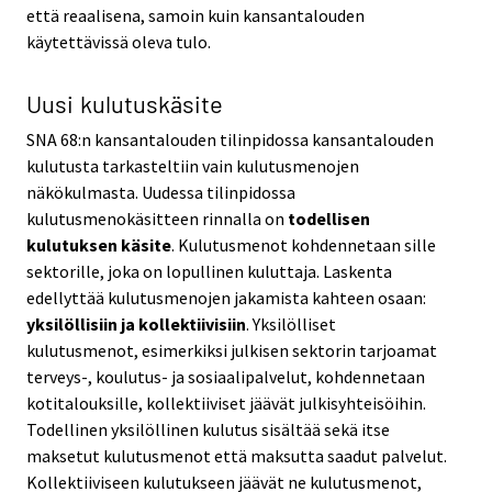
että reaalisena, samoin kuin kansantalouden
käytettävissä oleva tulo.
Uusi kulutuskäsite
SNA 68:n kansantalouden tilinpidossa kansantalouden
kulutusta tarkasteltiin vain kulutusmenojen
näkökulmasta. Uudessa tilinpidossa
kulutusmenokäsitteen rinnalla on
todellisen
kulutuksen käsite
. Kulutusmenot kohdennetaan sille
sektorille, joka on lopullinen kuluttaja. Laskenta
edellyttää kulutusmenojen jakamista kahteen osaan:
yksilöllisiin ja kollektiivisiin
. Yksilölliset
kulutusmenot, esimerkiksi julkisen sektorin tarjoamat
terveys-, koulutus- ja sosiaalipalvelut, kohdennetaan
kotitalouksille, kollektiiviset jäävät julkisyhteisöihin.
Todellinen yksilöllinen kulutus sisältää sekä itse
maksetut kulutusmenot että maksutta saadut palvelut.
Kollektiiviseen kulutukseen jäävät ne kulutusmenot,