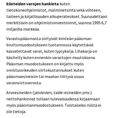
kiinteiden varojen hankinta
kuten
tietokoneohjelmistot, malminetsintä sekä viihteen,
taiteen ja kirjallisuuden alkuperäteokset. Suuruudeltaan
merkittävin on ohjelmistoinvestoinnit, vuonna 1995 6,7
miljardia markkaa.
Varastopääomasta siirtyivät kiinteän pääoman
bruttomuodostukseen tuotannossa käytettävät
kasvatettavat varat, kuten lypsykarja. Lihakarja on
käsitelty kuten ennenkin varastojen muutoksena.
Pääoman muodostukseen on kirjattu myös
omistusoikeuden siirtokustannukset kuten
pääomaesineisiin tai maahan liittyvä osuus
varainsiirtoverosta.
Arvoesineiden (jalokivien, taide-esineiden yms.)
nettohankinnat tullaan tulevaisuudessa kirjaamaan
myös pääomanmuodostukseen. Toistaiseksi niistä ei
ole tietoja.