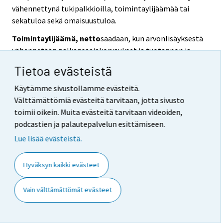
vähennettynä tukipalkkioilla, toimintaylijäämää tai
sekatuloa sekä omaisuustuloa.
Toimintaylijäämä, netto
saadaan, kun arvonlisäyksestä
vähennetään palkansaajakorvaukset ja tuotannon ja
tuonnin verot miinus tukipalkkiot sekä kiinteän
Tietoa evästeistä
pääoman kuluminen. Se on tuotantotoimintojen yli- tai
alijäämä ennen korkoja, maanvuokria tai muita maksuja
Käytämme sivustollamme evästeitä.
ja vastaa tuloa, jonka yksiköt saavat
Välttämättömiä evästeitä tarvitaan, jotta sivusto
tuotantovälineidensä omasta käytöstä. (EKT 8.18.)
toimii oikein. Muita evästeitä tarvitaan videoiden,
podcastien ja palautepalvelun esittämiseen.
Sekatulo
on kotitaloussektorin yhtiöimättömien
Lue lisää evästeistä.
yritysten tulonmuodostustilin tasapainoerä, joka
vastaa korvausta omistajan ja hänen
perheenjäsentensä työstä ja sisältää yrittäjän saaman
Hyväksyn kaikki evästeet
voiton. (EKT 8.19.)
Vain välttämättömät evästeet
Kulutusmenot
ovat kotimaisten insitutionaalisten
yksiköiden menoja kulutustavaroiden tai palvelujen
hankintaan. Kyseisiä tavaroita tai palveluita käytetään