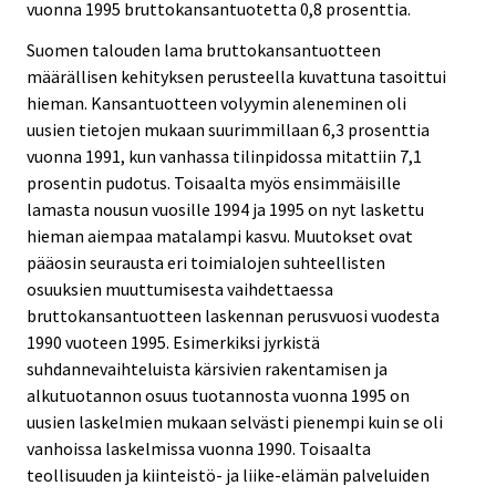
vuonna 1995 bruttokansantuotetta 0,8 prosenttia.
Suomen talouden lama bruttokansantuotteen
määrällisen kehityksen perusteella kuvattuna tasoittui
hieman. Kansantuotteen volyymin aleneminen oli
uusien tietojen mukaan suurimmillaan 6,3 prosenttia
vuonna 1991, kun vanhassa tilinpidossa mitattiin 7,1
prosentin pudotus. Toisaalta myös ensimmäisille
lamasta nousun vuosille 1994 ja 1995 on nyt laskettu
hieman aiempaa matalampi kasvu. Muutokset ovat
pääosin seurausta eri toimialojen suhteellisten
osuuksien muuttumisesta vaihdettaessa
bruttokansantuotteen laskennan perusvuosi vuodesta
1990 vuoteen 1995. Esimerkiksi jyrkistä
suhdannevaihteluista kärsivien rakentamisen ja
alkutuotannon osuus tuotannosta vuonna 1995 on
uusien laskelmien mukaan selvästi pienempi kuin se oli
vanhoissa laskelmissa vuonna 1990. Toisaalta
teollisuuden ja kiinteistö- ja liike-elämän palveluiden