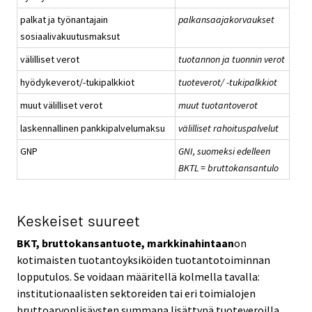
palkat ja työnantajain
palkansaajakorvaukset
sosiaalivakuutusmaksut
välilliset verot
tuotannon ja tuonnin verot
hyödykeverot/-tukipalkkiot
tuoteverot/ -tukipalkkiot
muut välilliset verot
muut tuotantoverot
laskennallinen pankkipalvelumaksu
välilliset rahoituspalvelut
GNP
GNI, suomeksi edelleen
BKTL = bruttokansantulo
Keskeiset suureet
BKT, bruttokansantuote, markkinahintaan
on
kotimaisten tuotantoyksiköiden tuotantotoiminnan
lopputulos. Se voidaan määritellä kolmella tavalla:
institutionaalisten sektoreiden tai eri toimialojen
bruttoarvonlisäysten summana lisättynä tuoteveroilla