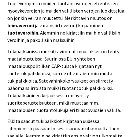
Tuoteverojen ja muiden tuotantoverojen eli entisten
hyödykeverojen ja muiden välillisten verojen luokittelua
on jonkin verran muutettu. Merkittävin muutos on
leimaveron
(ja varainsiirtoveron) kirjaaminen
tuoteveroihin
. Aiemmin ne kirjattiin muihin välillisiin
veroihin ja pakollisiin maksuihin.
Tukipalkkioissa merkittävimmät muutokset on tehty
maataloustuissa. Suurin osa EU:n yhteisen
maatalouspolitiikan CAP-tuista kirjataan nyt
tuotetukipalkkioiksi, kun ne olivat aiemmin muita
tukipalkkioita. Satovahinkokorvaukset on siirretty
pääomansiirroista muiksi tuotantotukipalkkioiksi.
Tukipalkkioiden kirjauksessa on pyritty
suoriteperusteisuuteen, mikä muuttaa mm.
maatalouden tuotantolukuja eri tilastovuosien välillä.
EU:lta saadut tukipalkkiot kirjataan uudessa
tilinpidossa pääsääntöisesti suoraan ulkomailta tuen
saajalle. Aiemmin ne kirjattiin ensin valtion ulkomailta