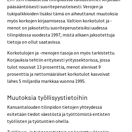
pääsääntöisesti suoriteperusteisesti. Verojen ja
tukipalkkioiden lisäksi tämä on aiheuttanut muutoksia
myös korkojen kirjaamisessa. Valtion korkotulot ja -
menot on jaksotettu suoriteperusteisiksi uudessa
tilinpidossa vuodesta 1997, mistä alkaen jaksotettuja
tietoja on ollut saatavissa.
Korkotulojen ja -menojen tasoja on myös tarkistettu.
Korjauksia tehtiin erityisesti yrityssektorissa, jossa
tulot nousivat 13 prosenttia, menot alenivat 9
prosenttia ja nettomääräiset korkotulot kasvoivat
lähes 5 miljardia markkaa vuonna 1995.
Muutoksia työllisyystietoihin
Kansantalouden tilinpidon tietojen yhteydessä
esitetään tiedot väestöstä ja työttömistä entisten
työllisten ja työtuntien ohella.