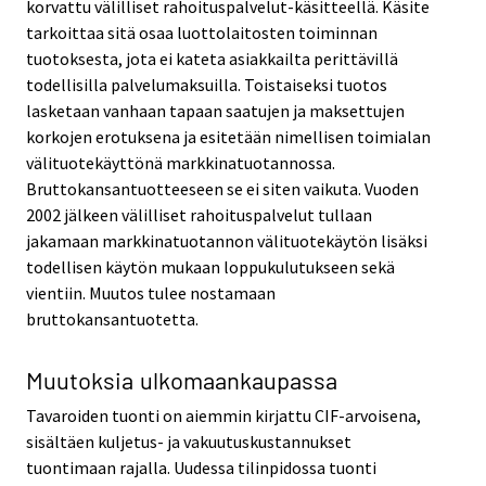
korvattu välilliset rahoituspalvelut-käsitteellä. Käsite
tarkoittaa sitä osaa luottolaitosten toiminnan
tuotoksesta, jota ei kateta asiakkailta perittävillä
todellisilla palvelumaksuilla. Toistaiseksi tuotos
lasketaan vanhaan tapaan saatujen ja maksettujen
korkojen erotuksena ja esitetään nimellisen toimialan
välituotekäyttönä markkinatuotannossa.
Bruttokansantuotteeseen se ei siten vaikuta. Vuoden
2002 jälkeen välilliset rahoituspalvelut tullaan
jakamaan markkinatuotannon välituotekäytön lisäksi
todellisen käytön mukaan loppukulutukseen sekä
vientiin. Muutos tulee nostamaan
bruttokansantuotetta.
Muutoksia ulkomaankaupassa
Tavaroiden tuonti on aiemmin kirjattu CIF-arvoisena,
sisältäen kuljetus- ja vakuutuskustannukset
tuontimaan rajalla. Uudessa tilinpidossa tuonti