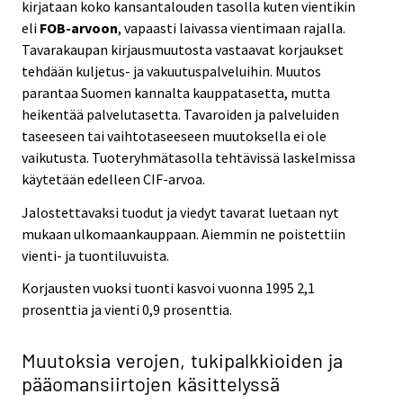
kirjataan koko kansantalouden tasolla kuten vientikin
eli
FOB-arvoon
, vapaasti laivassa vientimaan rajalla.
Tavarakaupan kirjausmuutosta vastaavat korjaukset
tehdään kuljetus- ja vakuutuspalveluihin. Muutos
parantaa Suomen kannalta kauppatasetta, mutta
heikentää palvelutasetta. Tavaroiden ja palveluiden
taseeseen tai vaihtotaseeseen muutoksella ei ole
vaikutusta. Tuoteryhmätasolla tehtävissä laskelmissa
käytetään edelleen CIF-arvoa.
Jalostettavaksi tuodut ja viedyt tavarat luetaan nyt
mukaan ulkomaankauppaan. Aiemmin ne poistettiin
vienti- ja tuontiluvuista.
Korjausten vuoksi tuonti kasvoi vuonna 1995 2,1
prosenttia ja vienti 0,9 prosenttia.
Muutoksia verojen, tukipalkkioiden ja
pääomansiirtojen käsittelyssä