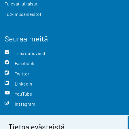
Tulevat julkaisut
Tutkimusaineistot
Seuraa meitä
Tilaa uutisviesti
Facebook
Twitter
LinkedIn
YouTube
Instagram
Tietoa evästeistä
Yhteystiedot