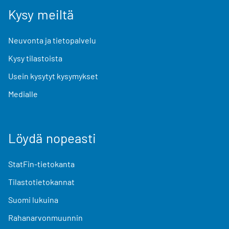
Kysy meiltä
Neuvonta ja tietopalvelu
Kysy tilastoista
Usein kysytyt kysymykset
Medialle
Löydä nopeasti
StatFin-tietokanta
Tilastotietokannat
Suomi lukuina
Rahanarvonmuunnin