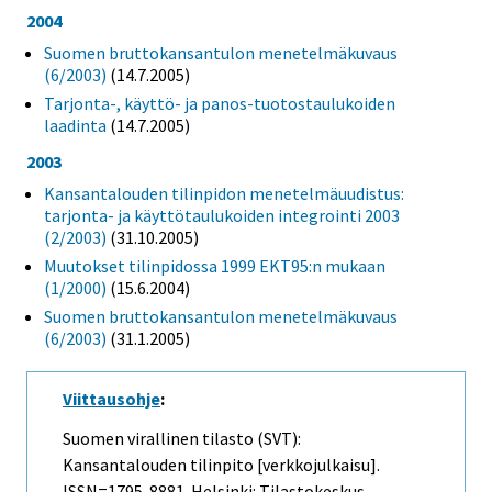
2004
Suomen bruttokansantulon menetelmäkuvaus
(6/2003)
(14.7.2005)
Tarjonta-, käyttö- ja panos-tuotostaulukoiden
laadinta
(14.7.2005)
2003
Kansantalouden tilinpidon menetelmäuudistus:
tarjonta- ja käyttötaulukoiden integrointi 2003
(2/2003)
(31.10.2005)
Muutokset tilinpidossa 1999 EKT95:n mukaan
(1/2000)
(15.6.2004)
Suomen bruttokansantulon menetelmäkuvaus
(6/2003)
(31.1.2005)
Viittausohje
:
Suomen virallinen tilasto (SVT):
Kansantalouden tilinpito [verkkojulkaisu].
ISSN=1795-8881. Helsinki: Tilastokeskus