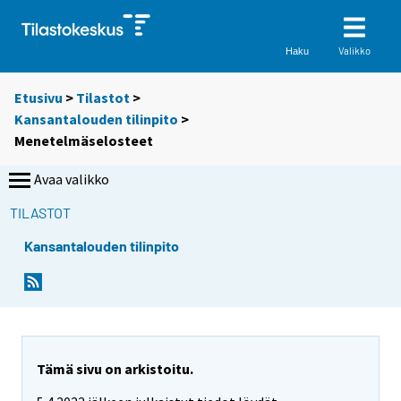
Valikko
Haku
Etusivu
>
Tilastot
>
Kansantalouden tilinpito
>
Menetelmäselosteet
Avaa valikko
TILASTOT
Kansantalouden tilinpito
Tämä sivu on arkistoitu.