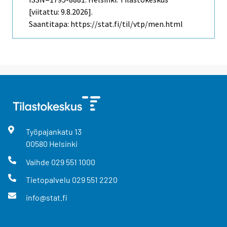
[viitattu: 9.8.2026].
Saantitapa: https://stat.fi/til/vtp/men.html
Työpajankatu
13
00580
Helsinki
Vaihde
029 551 1000
Tietopalvelu
029 551 2220
info@stat.fi