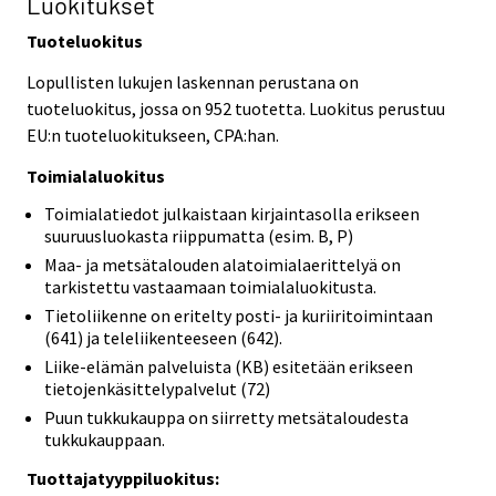
Luokitukset
Tuoteluokitus
Lopullisten lukujen laskennan perustana on
tuoteluokitus, jossa on 952 tuotetta. Luokitus perustuu
EU:n tuoteluokitukseen, CPA:han.
Toimialaluokitus
Toimialatiedot julkaistaan kirjaintasolla erikseen
suuruusluokasta riippumatta (esim. B, P)
Maa- ja metsätalouden alatoimialaerittelyä on
tarkistettu vastaamaan toimialaluokitusta.
Tietoliikenne on eritelty posti- ja kuriiritoimintaan
(641) ja teleliikenteeseen (642).
Liike-elämän palveluista (KB) esitetään erikseen
tietojenkäsittelypalvelut (72)
Puun tukkukauppa on siirretty metsätaloudesta
tukkukauppaan.
Tuottajatyyppiluokitus: