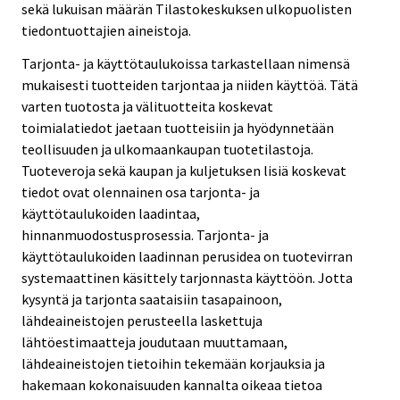
sekä lukuisan määrän Tilastokeskuksen ulkopuolisten
tiedontuottajien aineistoja.
Tarjonta- ja käyttötaulukoissa tarkastellaan nimensä
mukaisesti tuotteiden tarjontaa ja niiden käyttöä. Tätä
varten tuotosta ja välituotteita koskevat
toimialatiedot jaetaan tuotteisiin ja hyödynnetään
teollisuuden ja ulkomaankaupan tuotetilastoja.
Tuoteveroja sekä kaupan ja kuljetuksen lisiä koskevat
tiedot ovat olennainen osa tarjonta- ja
käyttötaulukoiden laadintaa,
hinnanmuodostusprosessia. Tarjonta- ja
käyttötaulukoiden laadinnan perusidea on tuotevirran
systemaattinen käsittely tarjonnasta käyttöön. Jotta
kysyntä ja tarjonta saataisiin tasapainoon,
lähdeaineistojen perusteella laskettuja
lähtöestimaatteja joudutaan muuttamaan,
lähdeaineistojen tietoihin tekemään korjauksia ja
hakemaan kokonaisuuden kannalta oikeaa tietoa