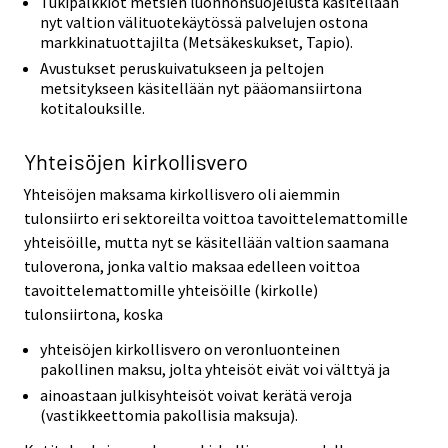
Tukipalkkiot metsien luonnonsuojelusta käsitellään
nyt valtion välituotekäytössä palvelujen ostona
markkinatuottajilta (Metsäkeskukset, Tapio).
Avustukset peruskuivatukseen ja peltojen
metsitykseen käsitellään nyt pääomansiirtona
kotitalouksille.
Yhteisöjen kirkollisvero
Yhteisöjen maksama kirkollisvero oli aiemmin
tulonsiirto eri sektoreilta voittoa tavoittelemattomille
yhteisöille, mutta nyt se käsitellään valtion saamana
tuloverona, jonka valtio maksaa edelleen voittoa
tavoittelemattomille yhteisöille (kirkolle)
tulonsiirtona, koska
yhteisöjen kirkollisvero on veronluonteinen
pakollinen maksu, jolta yhteisöt eivät voi välttyä ja
ainoastaan julkisyhteisöt voivat kerätä veroja
(vastikkeettomia pakollisia maksuja).