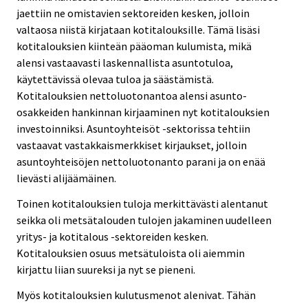
jaettiin ne omistavien sektoreiden kesken, jolloin
valtaosa niistä kirjataan kotitalouksille. Tämä lisäsi
kotitalouksien kiinteän pääoman kulumista, mikä
alensi vastaavasti laskennallista asuntotuloa,
käytettävissä olevaa tuloa ja säästämistä.
Kotitalouksien nettoluotonantoa alensi asunto-
osakkeiden hankinnan kirjaaminen nyt kotitalouksien
investoinniksi. Asuntoyhteisöt -sektorissa tehtiin
vastaavat vastakkaismerkkiset kirjaukset, jolloin
asuntoyhteisöjen nettoluotonanto parani ja on enää
lievästi alijäämäinen.
Toinen kotitalouksien tuloja merkittävästi alentanut
seikka oli metsätalouden tulojen jakaminen uudelleen
yritys- ja kotitalous -sektoreiden kesken.
Kotitalouksien osuus metsätuloista oli aiemmin
kirjattu liian suureksi ja nyt se pieneni.
Myös kotitalouksien kulutusmenot alenivat. Tähän