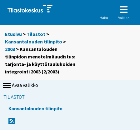
Valikko
Haku
Etusivu
>
Tilastot
>
Kansantalouden tilinpito
>
2003
> Kansantalouden
tilinpidon menetelmäuudistus:
tarjonta- ja käyttötaulukoiden
integrointi 2003 (2/2003)
Avaa valikko
TILASTOT
Kansantalouden tilinpito