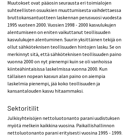
Muutokset ovat pääosin seurausta eri toimialojen
suhteellisten osuuksien muuttumisesta vaihdettaessa
bruttokansantuotteen laskennan perusvuosi vuodesta
1995 vuoteen 2000. Vuosien 1998 - 2000 kasvulukujen
alentumiseen on eniten vaikuttanut teollisuuden
kasvulukujen alentuminen. Suurin yksittäinen tekijä on
ollut sähköteknisen teollisuuden hintojen lasku. Se on
merkinnyt sitä, että sähköteknisen teollisuuden paino
vuonna 2000 on nyt pienempi kuin se oli vanhoissa
kiinteähintaisissa laskelmissa vuonna 2000. Kun
tällaisen nopean kasvun alan paino on aiempia
laskelmia pienempi, jää koko teollisuuden ja
kansantalouden kasvu hitaammaksi.
Sektoritilit
Julkisyhteisöjen nettoluotonanto parani uudistuksen
myötä melkein kaikkina vuosina. Paikallishallinnon
nettoluotonanto parani erityisesti vuosina 1995 - 1999.