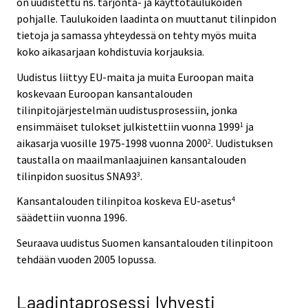
on uudistettu ns. tarjonta- ja käyttötaulukoiden
pohjalle. Taulukoiden laadinta on muuttanut tilinpidon
tietoja ja samassa yhteydessä on tehty myös muita
koko aikasarjaan kohdistuvia korjauksia.
Uudistus liittyy EU-maita ja muita Euroopan maita
koskevaan Euroopan kansantalouden
tilinpitojärjestelmän uudistusprosessiin, jonka
ensimmäiset tulokset julkistettiin vuonna 1999
ja
1
aikasarja vuosille 1975-1998 vuonna 2000
. Uudistuksen
2
taustalla on maailmanlaajuinen kansantalouden
tilinpidon suositus SNA93
.
3
Kansantalouden tilinpitoa koskeva EU-asetus
4
säädettiin vuonna 1996.
Seuraava uudistus Suomen kansantalouden tilinpitoon
tehdään vuoden 2005 lopussa.
Laadintaprosessi lyhyesti