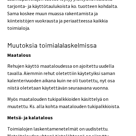
tarjonta- ja käyttötaulukoista ko. tuotteen kohdalta.
Sama koskee muun muassa rakentamista ja
kiinteistöjen vuokrausta ja periaatteessa kaikkia
toimialoja.
Muutoksia toimialalaskelmissa
Maatalous
Rehujen käyttö maataloudessa on ajoitettu uudella
tavalla. Aiemmin rehut oletettiin käytetyiksi saman
kalenterivuoden aikana kuin ne oli tuotettu, nyt osa
niistä oletetaan käytettävän seuraavana vuonna.
Myös maatalouden tukipalkkioiden käsittelyä on
muutettu. Ks. alla kohta maatalouden tukipalkkioista.
Metsä- ja kalatalous
Toimialojen laskentamenetelmät on uudistettu.
Metsätalouden yhtenä tietolähteenä on siirrytty