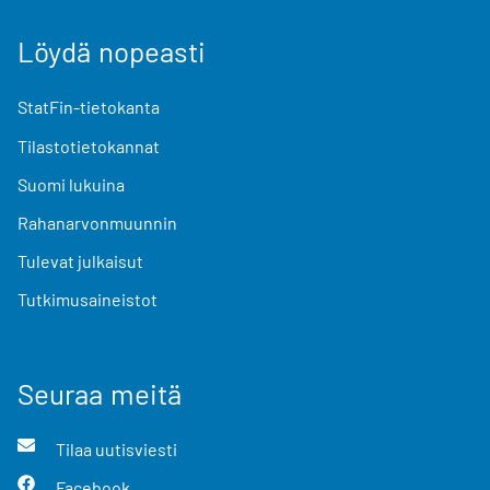
Löydä nopeasti
StatFin-tietokanta
Tilastotietokannat
Suomi lukuina
Rahanarvonmuunnin
Tulevat julkaisut
Tutkimusaineistot
Seuraa meitä
Tilaa uutisviesti
Facebook