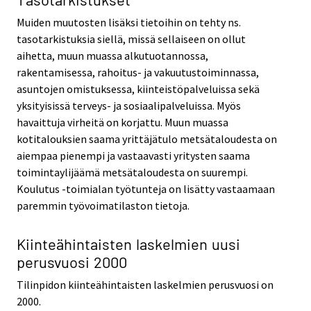
Muiden muutosten lisäksi tietoihin on tehty ns.
tasotarkistuksia siellä, missä sellaiseen on ollut
aihetta, muun muassa alkutuotannossa,
rakentamisessa, rahoitus- ja vakuutustoiminnassa,
asuntojen omistuksessa, kiinteistöpalveluissa sekä
yksityisissä terveys- ja sosiaalipalveluissa. Myös
havaittuja virheitä on korjattu. Muun muassa
kotitalouksien saama yrittäjätulo metsätaloudesta on
aiempaa pienempi ja vastaavasti yritysten saama
toimintaylijäämä metsätaloudesta on suurempi.
Koulutus -toimialan työtunteja on lisätty vastaamaan
paremmin työvoimatilaston tietoja.
Kiinteähintaisten laskelmien uusi
perusvuosi 2000
Tilinpidon kiinteähintaisten laskelmien perusvuosi on
2000.