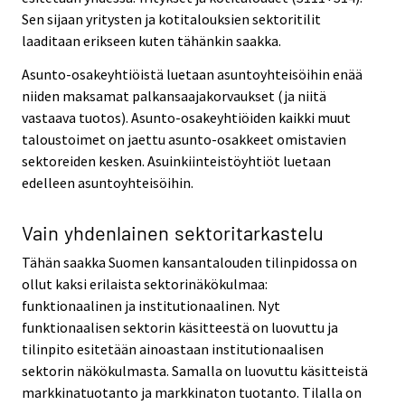
Sen sijaan yritysten ja kotitalouksien sektoritilit
laaditaan erikseen kuten tähänkin saakka.
Asunto-osakeyhtiöistä luetaan asuntoyhteisöihin enää
niiden maksamat palkansaajakorvaukset (ja niitä
vastaava tuotos). Asunto-osakeyhtiöiden kaikki muut
taloustoimet on jaettu asunto-osakkeet omistavien
sektoreiden kesken. Asuinkiinteistöyhtiöt luetaan
edelleen asuntoyhteisöihin.
Vain yhdenlainen sektoritarkastelu
Tähän saakka Suomen kansantalouden tilinpidossa on
ollut kaksi erilaista sektorinäkökulmaa:
funktionaalinen ja institutionaalinen. Nyt
funktionaalisen sektorin käsitteestä on luovuttu ja
tilinpito esitetään ainoastaan institutionaalisen
sektorin näkökulmasta. Samalla on luovuttu käsitteistä
markkinatuotanto ja markkinaton tuotanto. Tilalla on