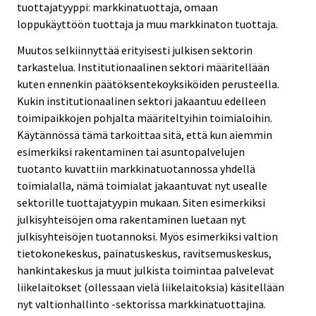
tuottajatyyppi: markkinatuottaja, omaan
loppukäyttöön tuottaja ja muu markkinaton tuottaja.
Muutos selkiinnyttää erityisesti julkisen sektorin
tarkastelua. Institutionaalinen sektori määritellään
kuten ennenkin päätöksentekoyksiköiden perusteella.
Kukin institutionaalinen sektori jakaantuu edelleen
toimipaikkojen pohjalta määriteltyihin toimialoihin.
Käytännössä tämä tarkoittaa sitä, että kun aiemmin
esimerkiksi rakentaminen tai asuntopalvelujen
tuotanto kuvattiin markkinatuotannossa yhdellä
toimialalla, nämä toimialat jakaantuvat nyt usealle
sektorille tuottajatyypin mukaan. Siten esimerkiksi
julkisyhteisöjen oma rakentaminen luetaan nyt
julkisyhteisöjen tuotannoksi. Myös esimerkiksi valtion
tietokonekeskus, painatuskeskus, ravitsemuskeskus,
hankintakeskus ja muut julkista toimintaa palvelevat
liikelaitokset (ollessaan vielä liikelaitoksia) käsitellään
nyt valtionhallinto -sektorissa markkinatuottajina.