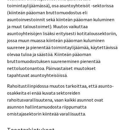
toimintaylijäämässä), osa asuntoyhteisöt -sektorissa
(kiinteän pääoman bruttomuodostus eli
asuntoinvestoinnit sekä kiinteän pääoman kuluminen
ja muut taloustoimet). Muutos vaikuttaa
asuntoyhteisöjen lisäksi erityisesti kotitaloussektoriin,
jossa muun muassa kiinteän pääoman kuluminen
suurenee ja pienentää toimintaylijäämää, käytettävissä
olevaa tuloa ja säästöä. Kiinteän pääoman
bruttomuodostuksen suureneminen pienentää
nettoluotonantoa. Päinvastaiset muutokset
tapahtuvat asuntoyhteisöissä.
Rahoitustilinpidossa muutos tarkoittaa, että asunto-
osakkeita ei enää kuvata sektoreiden
rahoitusvarallisuutena, vaan kaikki asunnot ovat
asunnon hallintamuodosta riippumatta
omistajasektorin kiinteää varallisuutta.
Tasotarkistukset