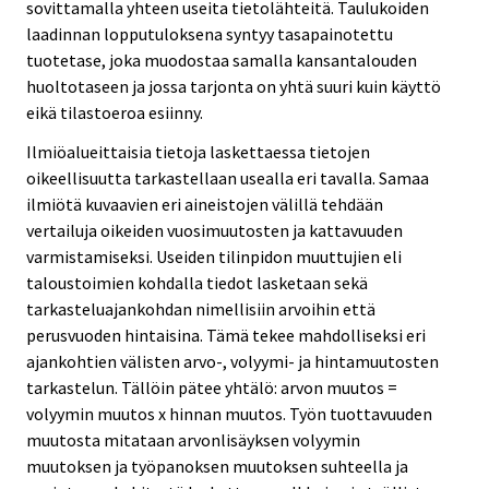
sovittamalla yhteen useita tietolähteitä. Taulukoiden
laadinnan lopputuloksena syntyy tasapainotettu
tuotetase, joka muodostaa samalla kansantalouden
huoltotaseen ja jossa tarjonta on yhtä suuri kuin käyttö
eikä tilastoeroa esiinny.
Ilmiöalueittaisia tietoja laskettaessa tietojen
oikeellisuutta tarkastellaan usealla eri tavalla. Samaa
ilmiötä kuvaavien eri aineistojen välillä tehdään
vertailuja oikeiden vuosimuutosten ja kattavuuden
varmistamiseksi. Useiden tilinpidon muuttujien eli
taloustoimien kohdalla tiedot lasketaan sekä
tarkasteluajankohdan nimellisiin arvoihin että
perusvuoden hintaisina. Tämä tekee mahdolliseksi eri
ajankohtien välisten arvo-, volyymi- ja hintamuutosten
tarkastelun. Tällöin pätee yhtälö: arvon muutos =
volyymin muutos x hinnan muutos. Työn tuottavuuden
muutosta mitataan arvonlisäyksen volyymin
muutoksen ja työpanoksen muutoksen suhteella ja