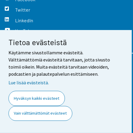
Twitter
LinkedIn
YouTube
Tietoa evästeistä
Instagram
Käytämme sivustollamme evästeitä.
Välttämättömiä evästeitä tarvitaan, jotta sivusto
Yhteystiedot
toimii oikein. Muita evästeitä tarvitaan videoiden,
podcastien ja palautepalvelun esittämiseen.
Palaute
Lue lisää evästeistä.
Käyttöehdot
Hyväksyn kaikki evästeet
Tietosuoja
Vain välttämättömät evästeet
Saavutettavuus
Tietoa sivustosta