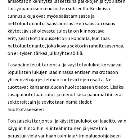
ansiotason kehitystä laskettuna palkkojen ja työllisten
tai työpanoksen muutosten suhteella. Keskeisiä
tunnuslukuja ovat myös säästämisaste ja
nettoluotonanto. Säästämisaste eli säästön osuus
käytettävissä olevasta tulosta on kiinnostava
erityisesti kotitaloussektorin kohdalla, kun taas
nettoluotonanto, joka kuvaa sektorin rahoitusasemaa,
on erityisen tärkeä julkisyhteisöillä.
Tasapainotetut tarjonta- ja käyttötaulukot korvaavat
lopullisten lukujen laadinnassa entisen makrotason
yhteenvetojärjestelmän tuotevirtojen osalta. Ne
tuottavat kansantalouden huoltotaseen tiedot. Lisäksi
tasapainotetaan tulot ja menot sekä pääomatilin erät
sektoreittain ja sovitetaan nämä tiedot
huoltotaseeseen.
Toistaiseksi tarjonta- ja käyttötaulukot on laadittu vain
käypiin hintoihin. Kiinteähintainen järjestelmä
perustuu vielä vanhaan toimiala/ilmiöaluepohjaiseen