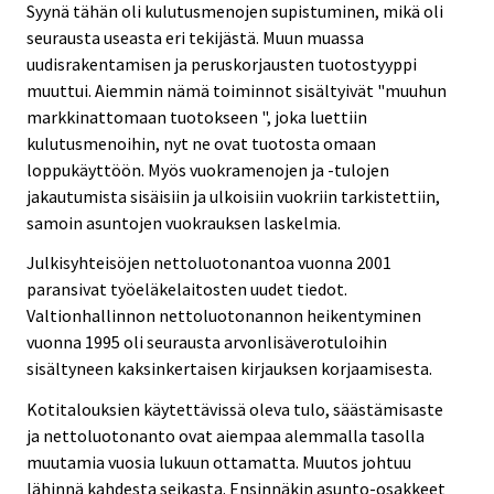
Syynä tähän oli kulutusmenojen supistuminen, mikä oli
seurausta useasta eri tekijästä. Muun muassa
uudisrakentamisen ja peruskorjausten tuotostyyppi
muuttui. Aiemmin nämä toiminnot sisältyivät "muuhun
markkinattomaan tuotokseen ", joka luettiin
kulutusmenoihin, nyt ne ovat tuotosta omaan
loppukäyttöön. Myös vuokramenojen ja -tulojen
jakautumista sisäisiin ja ulkoisiin vuokriin tarkistettiin,
samoin asuntojen vuokrauksen laskelmia.
Julkisyhteisöjen nettoluotonantoa vuonna 2001
paransivat työeläkelaitosten uudet tiedot.
Valtionhallinnon nettoluotonannon heikentyminen
vuonna 1995 oli seurausta arvonlisäverotuloihin
sisältyneen kaksinkertaisen kirjauksen korjaamisesta.
Kotitalouksien käytettävissä oleva tulo, säästämisaste
ja nettoluotonanto ovat aiempaa alemmalla tasolla
muutamia vuosia lukuun ottamatta. Muutos johtuu
lähinnä kahdesta seikasta. Ensinnäkin asunto-osakkeet