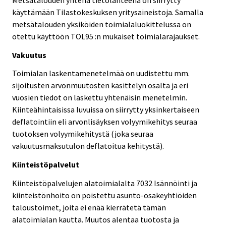
käyttämään Tilastokeskuksen yritysaineistoja. Samalla
metsätalouden yksiköiden toimialaluokittelussa on
otettu käyttöön TOL95 :n mukaiset toimialarajaukset.
Vakuutus
Toimialan laskentamenetelmää on uudistettu mm.
sijoitusten arvonmuutosten käsittelyn osalta ja eri
vuosien tiedot on laskettu yhtenäisin menetelmin.
Kiinteähintaisissa luvuissa on siirrytty yksinkertaiseen
deflatointiin eli arvonlisäyksen volyymikehitys seuraa
tuotoksen volyymikehitystä (joka seuraa
vakuutusmaksutulon deflatoitua kehitystä).
Kiinteistöpalvelut
Kiinteistöpalvelujen alatoimialalta 7032 Isännöinti ja
kiinteistönhoito on poistettu asunto-osakeyhtiöiden
taloustoimet, joita ei enää kierrätetä tämän
alatoimialan kautta. Muutos alentaa tuotosta ja