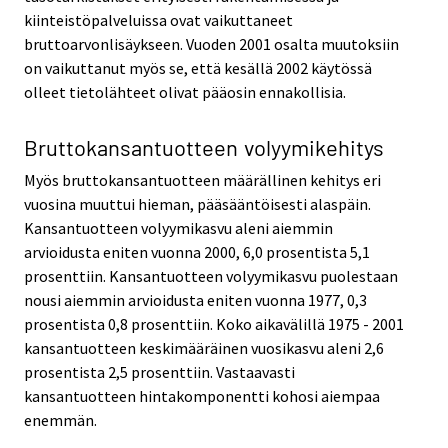
kiinteistöpalveluissa ovat vaikuttaneet
bruttoarvonlisäykseen. Vuoden 2001 osalta muutoksiin
on vaikuttanut myös se, että kesällä 2002 käytössä
olleet tietolähteet olivat pääosin ennakollisia.
Bruttokansantuotteen volyymikehitys
Myös bruttokansantuotteen määrällinen kehitys eri
vuosina muuttui hieman, pääsääntöisesti alaspäin.
Kansantuotteen volyymikasvu aleni aiemmin
arvioidusta eniten vuonna 2000, 6,0 prosentista 5,1
prosenttiin. Kansantuotteen volyymikasvu puolestaan
nousi aiemmin arvioidusta eniten vuonna 1977, 0,3
prosentista 0,8 prosenttiin. Koko aikavälillä 1975 - 2001
kansantuotteen keskimääräinen vuosikasvu aleni 2,6
prosentista 2,5 prosenttiin. Vastaavasti
kansantuotteen hintakomponentti kohosi aiempaa
enemmän.