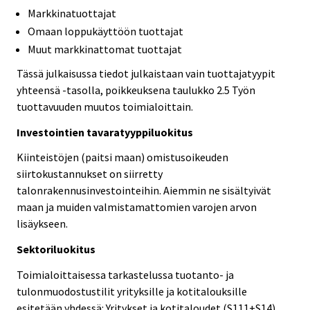
Markkinatuottajat
Omaan loppukäyttöön tuottajat
Muut markkinattomat tuottajat
Tässä julkaisussa tiedot julkaistaan vain tuottajatyypit
yhteensä -tasolla, poikkeuksena taulukko 2.5 Työn
tuottavuuden muutos toimialoittain.
Investointien tavaratyyppiluokitus
Kiinteistöjen (paitsi maan) omistusoikeuden
siirtokustannukset on siirretty
talonrakennusinvestointeihin. Aiemmin ne sisältyivät
maan ja muiden valmistamattomien varojen arvon
lisäykseen.
Sektoriluokitus
Toimialoittaisessa tarkastelussa tuotanto- ja
tulonmuodostustilit yrityksille ja kotitalouksille
esitetään yhdessä: Yritykset ja kotitaloudet (S111+S14).