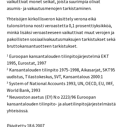
vaikuttivat monet seikat, joista suurimpia olivat
asumis- ja vakuutusmenojen tarkistaminen.
Yhteisöjen kirkollisveron käsittely verona eikä
tulonsiirtona nosti veroastetta 0,1 prosenttiyksikköä,
minkä lisäksi veroasteeseen vaikuttivat muut verojen ja
pakollisten sosiaalivakuutusmaksujen tarkistukset sekä
bruttokansantuotteen tarkistukset.
Euroopan kansantalouden tilinpitojärjestelmä EKT
1
1995, Eurostat, 1997
Kansantalouden tilinpito 1975-1998, Aikasarjat, SKT95
2
uudistus, Tilastokeskus, SVT, Kansantalous 2000:1
System of National Accounts 1993, UN, OECD, EU, IMF,
3
World Bank, 1993
Neuvoston asetus (EY) N:o 2223/96 Euroopan
4
kansantalouden tilinpito- ja aluetilinpitojärjestelmästä
yhteisössä.
Päivitetty
18.6.2007