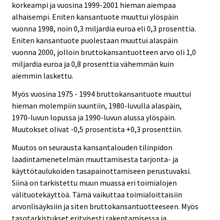
korkeampi ja vuosina 1999-2001 hieman aiempaa
alhaisempi. Eniten kansantuote muuttui ylöspäin
vuonna 1998, noin 0,3 miljardia euroa eli 0,3 prosenttia.
Eniten kansantuote puolestaan muuttui alaspäin
vuonna 2000, jolloin bruttokansantuotteen arvo oli 1,0
miljardia euroa ja 0,8 prosenttia vähemmän kuin
aiemmin laskettu.
Myös vuosina 1975 - 1994 bruttokansantuote muuttui
hieman molempiin suuntiin, 1980-luvulla alaspäin,
1970-luvun lopussa ja 1990-luvun alussa ylöspäin.
Muutokset olivat -0,5 prosentista +0,3 prosenttiin.
Muutos on seurausta kansantalouden tilinpidon
laadintamenetelmän muuttamisesta tarjonta- ja
käyttötaulukoiden tasapainottamiseen perustuvaksi.
Siinä on tarkistettu muun muassa eri toimialojen
välituotekäyttöä. Tämä vaikuttaa toimialoittaisiin
arvonlisäyksiin ja siten bruttokansantuotteeseen. Myös
tasotarkistukset erityisesti rakentamisessa ja