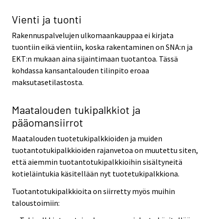
Vienti ja tuonti
Rakennuspalvelujen ulkomaankauppaa ei kirjata
tuontiin eikä vientiin, koska rakentaminen on SNA:n ja
EKT:n mukaan aina sijaintimaan tuotantoa. Tässä
kohdassa kansantalouden tilinpito eroaa
maksutasetilastosta.
Maatalouden tukipalkkiot ja
pääomansiirrot
Maatalouden tuotetukipalkkioiden ja muiden
tuotantotukipalkkioiden rajanvetoa on muutettu siten,
että aiemmin tuotantotukipalkkioihin sisältyneitä
kotieläintukia käsitellään nyt tuotetukipalkkiona.
Tuotantotukipalkkioita on siirretty myös muihin
taloustoimiin: