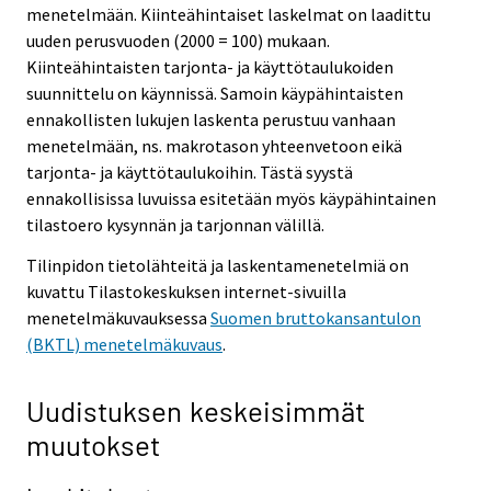
menetelmään. Kiinteähintaiset laskelmat on laadittu
uuden perusvuoden (2000 = 100) mukaan.
Kiinteähintaisten tarjonta- ja käyttötaulukoiden
suunnittelu on käynnissä. Samoin käypähintaisten
ennakollisten lukujen laskenta perustuu vanhaan
menetelmään, ns. makrotason yhteenvetoon eikä
tarjonta- ja käyttötaulukoihin. Tästä syystä
ennakollisissa luvuissa esitetään myös käypähintainen
tilastoero kysynnän ja tarjonnan välillä.
Tilinpidon tietolähteitä ja laskentamenetelmiä on
kuvattu Tilastokeskuksen internet-sivuilla
menetelmäkuvauksessa
Suomen bruttokansantulon
(BKTL) menetelmäkuvaus
.
Uudistuksen keskeisimmät
muutokset