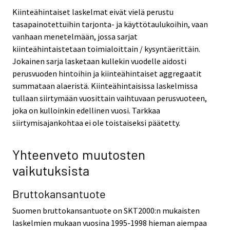
Kiinteähintaiset laskelmat eivät vielä perustu
tasapainotettuihin tarjonta- ja käyttötaulukoihin, vaan
vanhaan menetelmään, jossa sarjat
kiinteähintaistetaan toimialoittain / kysyntäerittäin.
Jokainen sarja lasketaan kullekin vuodelle aidosti
perusvuoden hintoihin ja kiinteähintaiset aggregaatit
summataan alaeristä. Kiinteähintaisissa laskelmissa
tullaan siirtymään vuosittain vaihtuvaan perusvuoteen,
joka on kulloinkin edellinen vuosi. Tarkkaa
siirtymisajankohtaa ei ole toistaiseksi päätetty.
Yhteenveto muutosten
vaikutuksista
Bruttokansantuote
Suomen bruttokansantuote on SKT2000:n mukaisten
laskelmien mukaan vuosina 1995-1998 hieman aiempaa