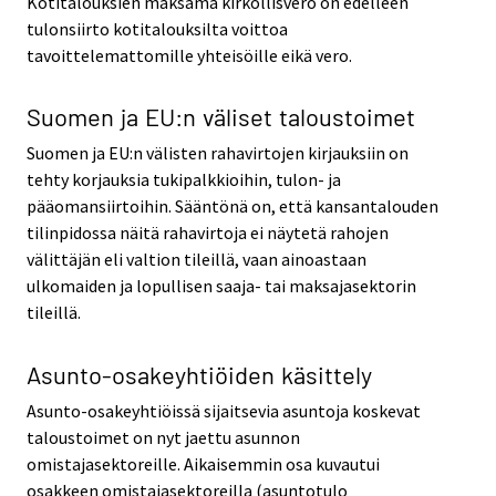
Kotitalouksien maksama kirkollisvero on edelleen
tulonsiirto kotitalouksilta voittoa
tavoittelemattomille yhteisöille eikä vero.
Suomen ja EU:n väliset taloustoimet
Suomen ja EU:n välisten rahavirtojen kirjauksiin on
tehty korjauksia tukipalkkioihin, tulon- ja
pääomansiirtoihin. Sääntönä on, että kansantalouden
tilinpidossa näitä rahavirtoja ei näytetä rahojen
välittäjän eli valtion tileillä, vaan ainoastaan
ulkomaiden ja lopullisen saaja- tai maksajasektorin
tileillä.
Asunto-osakeyhtiöiden käsittely
Asunto-osakeyhtiöissä sijaitsevia asuntoja koskevat
taloustoimet on nyt jaettu asunnon
omistajasektoreille. Aikaisemmin osa kuvautui
osakkeen omistajasektoreilla (asuntotulo