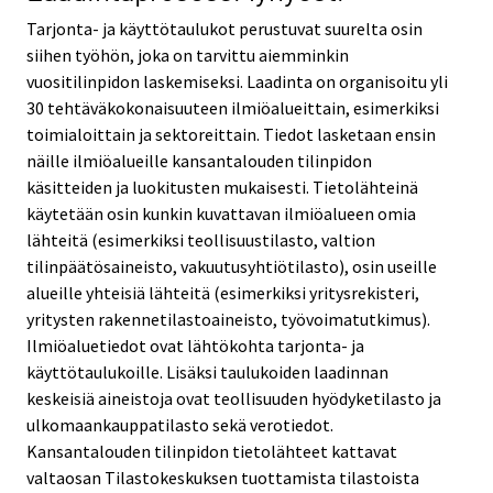
Tarjonta- ja käyttötaulukot perustuvat suurelta osin
siihen työhön, joka on tarvittu aiemminkin
vuositilinpidon laskemiseksi. Laadinta on organisoitu yli
30 tehtäväkokonaisuuteen ilmiöalueittain, esimerkiksi
toimialoittain ja sektoreittain. Tiedot lasketaan ensin
näille ilmiöalueille kansantalouden tilinpidon
käsitteiden ja luokitusten mukaisesti. Tietolähteinä
käytetään osin kunkin kuvattavan ilmiöalueen omia
lähteitä (esimerkiksi teollisuustilasto, valtion
tilinpäätösaineisto, vakuutusyhtiötilasto), osin useille
alueille yhteisiä lähteitä (esimerkiksi yritysrekisteri,
yritysten rakennetilastoaineisto, työvoimatutkimus).
Ilmiöaluetiedot ovat lähtökohta tarjonta- ja
käyttötaulukoille. Lisäksi taulukoiden laadinnan
keskeisiä aineistoja ovat teollisuuden hyödyketilasto ja
ulkomaankauppatilasto sekä verotiedot.
Kansantalouden tilinpidon tietolähteet kattavat
valtaosan Tilastokeskuksen tuottamista tilastoista