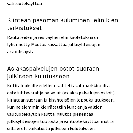
välituotekäyttöä.
Kiinteän pääoman kuluminen: elinikien
tarkistukset
Rautateiden ja vesiväylien elinikäoletuksia on
lyhennetty. Muutos kasvattaa julkisyhteisöjen
arvonlisäystä.
Asiakaspalvelujen ostot suoraan
julkiseen kulutukseen
Kotitalouksille edelleen välitettävät markkinoilta
ostetut tavarat ja palvelut (asiakaspalvelujen ostot )
kirjataan suoraan julkisyhteisöjen loppukulutukseen,
kun ne aiemmin kierrätettiin kuntien ja valtion
välituotekäytön kautta. Muutos pienentää
julkisyhteisöjen tuotosta ja välituotekäyttöä, mutta
sillä ei ole vaikutusta julkiseen kulutukseen.