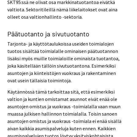
SKT95:ssä ne olivat osa markkinatuotantoa eivätkä
valtiota. Sektoritileillä nämä liikelaitokset ovat aina
olleet osa valtionhallinto -sektoria.
Päätuotanto ja sivutuotanto
Tarjonta- ja käyttötaulukoissa useiden toimialojen
tuotos sisältää toimialalle ominaisen päätuotannon
lisäksi myös muille toimialoille ominaista tuotantoa,
joka käsitellään tällöin sivutuotantona. Esimerkiksi
asuntojen ja kiinteistöjen vuokraus ja rakentaminen
ovat usein tällaisia toimintoja.
Käytännössä tämä tarkoittaa sitä, että esimerkiksi
valtion ja kuntien omistamat asunnot eivät enää ole
asuntojen omistus ja vuokraus -toimialalla vaan muun
muassa julkisen hallinnon toimialalla. Toisin sanoen
asuntojen omistus ja vuokraus -toimiala ei enää sisällä
aivan kaikkia asumispalveluja kuten ennen. Kaikkien
asumispalvelujen tuotos löytyy yksityiskohtaisista