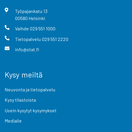
Työpajankatu
13
00580
Helsinki
Vaihde
029 551 1000
Tietopalvelu
029 551 2220
info@stat.fi
Kysy meiltä
Neuvonta ja tietopalvelu
Kysy tilastoista
Usein kysytyt kysymykset
Medialle