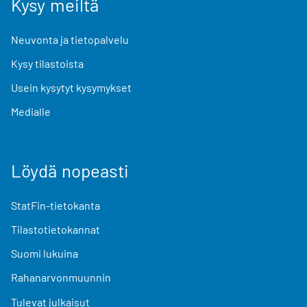
Kysy meiltä
Neuvonta ja tietopalvelu
Kysy tilastoista
Usein kysytyt kysymykset
Medialle
Löydä nopeasti
StatFin-tietokanta
Tilastotietokannat
Suomi lukuina
Rahanarvonmuunnin
Tulevat julkaisut