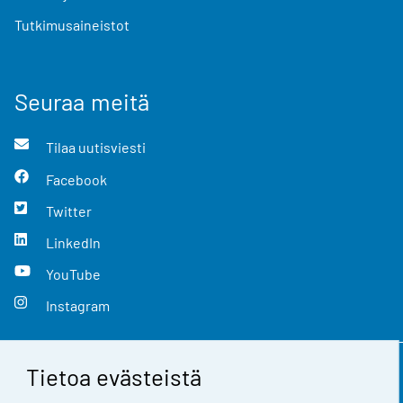
Tutkimusaineistot
Seuraa meitä
Tilaa uutisviesti
Facebook
Twitter
LinkedIn
YouTube
Instagram
Tietoa evästeistä
Yhteystiedot