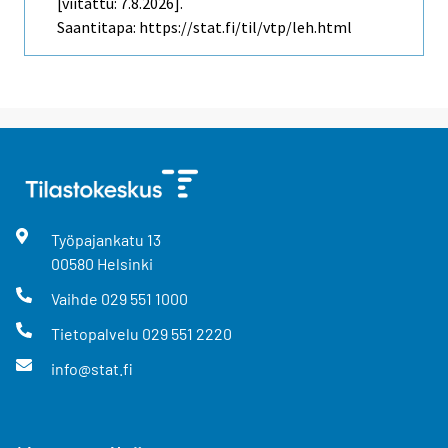
[viitattu: 7.8.2026].
Saantitapa: https://stat.fi/til/vtp/leh.html
Työpajankatu
13
00580
Helsinki
Vaihde
029 551 1000
Tietopalvelu
029 551 2220
info@stat.fi