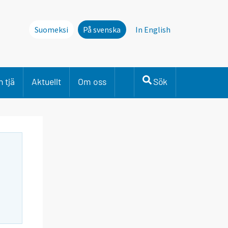
Suomeksi
På svenska
In English
 tjä
Aktuellt
Om oss
Sök