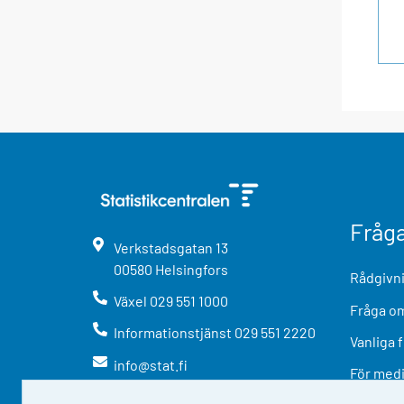
Fråg
Verkstadsgatan
13
00580
Helsingfors
Rådgivni
Växel
029 551 1000
Fråga om
Informationstjänst
029 551 2220
Vanliga 
info@stat.fi
För med