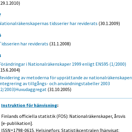
(29.1.2010)
7
Nationalräkenskapernas tidsserier har reviderats
(30.1.2009)
6
Tidsserien har reviderats
(31.1.2008)
3
Förändringar i Nationalräkenskaper 1999 enligt ENS95 (1/2000)
(15.6.2004)
Revidering av metoderna för upprättande av nationalräkenskaper
integrering av tillgångs- och användningstabeller 2003
(2/2003)Huvudaggregat
(31.10.2005)
Instruktion för hänvisning
:
Finlands officiella statistik (FOS): Nationalräkenskaper, årsvis
[e-publikation].
ISSN=1798-0615. Helsingfors: Statistikcentralen [hänvisat: