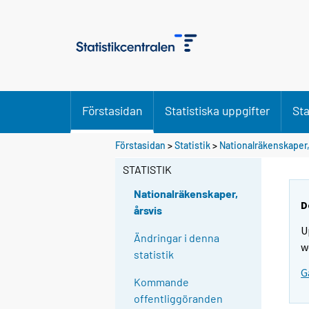
Förstasidan
Statistiska uppgifter
Sta
Förstasidan
>
Statistik
>
Nationalräkenskaper,
STATISTIK
Nationalräkenskaper,
D
årsvis
U
Ändringar i denna
w
statistik
G
Kommande
offentliggöranden