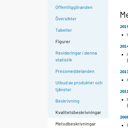
Offentliggöranden
Me
Översikter
201
Tabeller
Figurer
201
Revideringar i denna
statistik
Pressmeddelanden
201
Utbud av produkter och
tjänster
201
Beskrivning
Kvalitetsbeskrivningar
200
Metodbeskrivningar