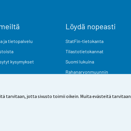
meiltä
Löydä nopeasti
 ja tietopalvelu
StatFin-tietokanta
stoista
Tilastotietokannat
sytyt kysymykset
Suomi lukuina
Rahanarvonmuunnin
Tulevat julkaisut
Tutkimusaineistot
arvitaan, jotta sivusto toimii oikein. Muita evästeitä tarvitaan
Käyttöehdot
Tietosuoja
Saavutettavuus
Tietoa sivu