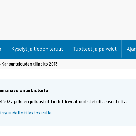
a
Kyselyt ja tiedonkeruut
Tuotteet ja palvelut
Aja
 Kansantalouden tilinpito 2013
ämä sivu on arkistoitu.
.4.2022 jälkeen julkaistut tiedot löydät uudistetulta sivustolta.
iirry uudelle tilastosivulle