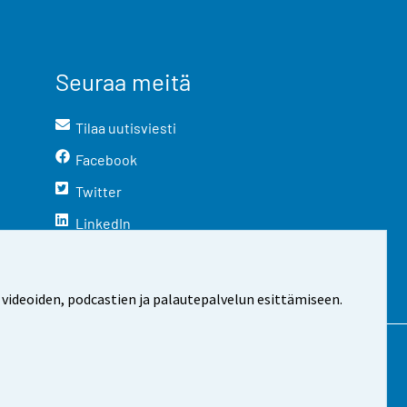
Seuraa meitä
Tilaa uutisviesti
Facebook
Twitter
LinkedIn
YouTube
Instagram
 videoiden, podcastien ja palautepalvelun esittämiseen.
stosta
Evästeasetukset