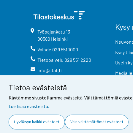
Kysy 
Työpajankatu
13
00580
Helsinki
Neuvonta
Vaihde
029 551 1000
Kysy tila
Tietopalvelu
029 551 2220
Usein ky
info@stat.fi
Medialle
Tietoa evästeistä
Käytämme sivustollamme evästeitä. Välttämättömiä evästeitä t
Lue lisää evästeistä.
Yhteystiedot
Palaute
Hyväksyn kaikki evästeet
Vain välttämättömät evästeet