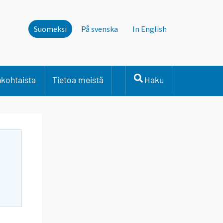
Suomeksi
På svenska
In English
nkohtaista
Tietoa meistä
Haku