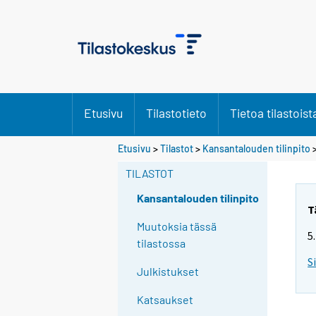
Etusivu
Tilastotieto
Tietoa tilastoist
Etusivu
>
Tilastot
>
Kansantalouden tilinpito
>
TILASTOT
Kansantalouden tilinpito
T
Muutoksia tässä
5
tilastossa
S
Julkistukset
Katsaukset