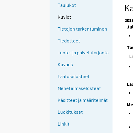
Taulukot
Ka
Kuviot
201
Ju
Tietojen tarkentuminen
Tiedotteet
Ta
Tuote- ja palvelutarjonta
L
Kuvaus
Laatuselosteet
La
Menetelmäselosteet
Käsitteet ja määritelmät
Me
Luokitukset
Linkit