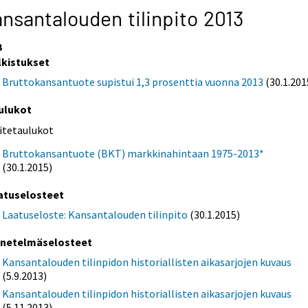
nsantalouden tilinpito 2013
3
lkistukset
Bruttokansantuote supistui 1,3 prosenttia vuonna 2013
(30.1.201
ulukot
iitetaulukot
Bruttokansantuote (BKT) markkinahintaan 1975-2013*
(30.1.2015)
atuselosteet
Laatuseloste: Kansantalouden tilinpito
(30.1.2015)
netelmäselosteet
Kansantalouden tilinpidon historiallisten aikasarjojen kuvaus
(5.9.2013)
Kansantalouden tilinpidon historiallisten aikasarjojen kuvaus
(5.11.2013)