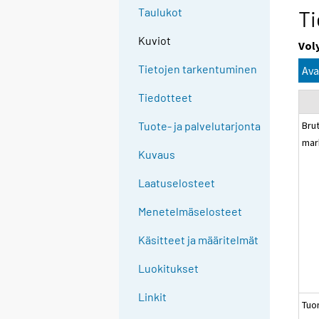
Taulukot
Ti
Kuviot
Vol
Tietojen tarkentuminen
Ava
Tiedotteet
Bru
Tuote- ja palvelutarjonta
mar
Kuvaus
Laatuselosteet
Menetelmäselosteet
Käsitteet ja määritelmät
Luokitukset
Linkit
Tuo