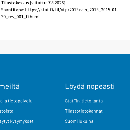
Tilastokeskus [viitattu: 7.8.2026].
Saantitapa: https://stat.fi/til/vtp/2013/vtp_2013_2015-01-
30_rev_001_fi.html
meiltä
Löydä nopeasti
 ja tietopalvelu
StatFin-tietokanta
stoista
Tilastotietokannat
sytyt kysymykset
Suomi lukuina