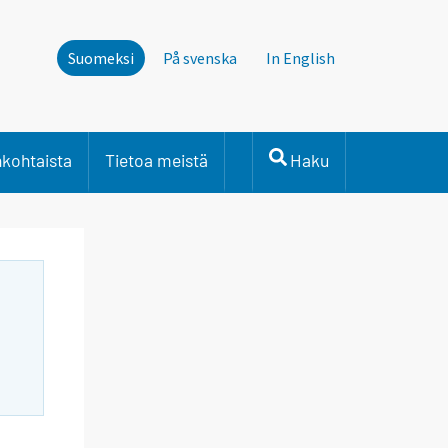
Suomeksi
På svenska
In English
nkohtaista
Tietoa meistä
Haku