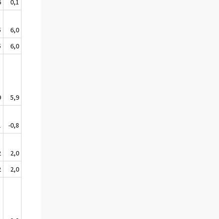
6
0,1
-3,7
-1,8
5
6,0
1,3
-2,5
5
6,0
1,6
-1,6
9
5,9
5,3
0,2
1
-0,8
-1,4
0,3
2
2,0
1,2
-1,7
2
2,0
1,2
-0,7