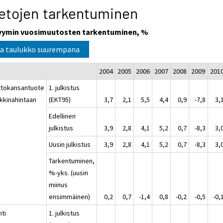
etojen tarkentuminen
yymin vuosimuutosten tarkentuminen, %
a taulukko suurempana
2004
2005
2006
2007
2008
2009
201
ttokansantuote
1. julkistus
kkinahintaan
(EKT95)
3,7
2,1
5,5
4,4
0,9
-7,8
3,
Edellinen
julkistus
3,9
2,8
4,1
5,2
0,7
-8,3
3,
Uusin julkistus
3,9
2,8
4,1
5,2
0,7
-8,3
3,
Tarkentuminen,
%-yks. (uusin
miinus
ensimmäinen)
0,2
0,7
-1,4
0,8
-0,2
-0,5
-0,
nti
1. julkistus