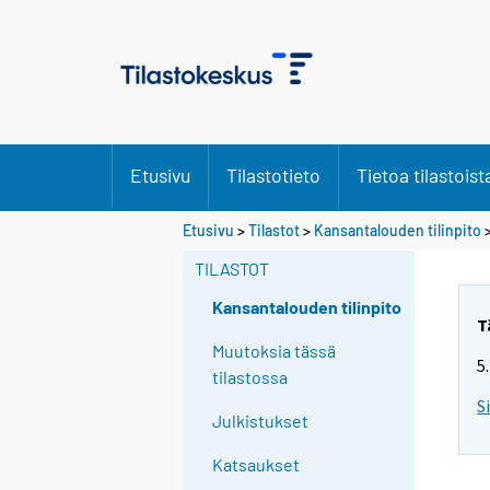
Etusivu
Tilastotieto
Tietoa tilastoist
Etusivu
>
Tilastot
>
Kansantalouden tilinpito
TILASTOT
Kansantalouden tilinpito
T
Muutoksia tässä
5
tilastossa
S
Julkistukset
Katsaukset