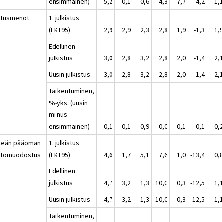
ensimmäinen)
5,2
-0,1
-0,6
4,3
7,7
4,2
1,
utusmenot
1. julkistus
(EKT95)
2,9
2,9
2,3
2,8
1,9
-1,3
1,
Edellinen
julkistus
3,0
2,8
3,2
2,8
2,0
-1,4
2,
Uusin julkistus
3,0
2,8
3,2
2,8
2,0
-1,4
2,
Tarkentuminen,
%-yks. (uusin
miinus
ensimmäinen)
0,1
-0,1
0,9
0,0
0,1
-0,1
0,
nteän pääoman
1. julkistus
ttomuodostus
(EKT95)
4,6
1,7
5,1
7,6
1,0
-13,4
0,
Edellinen
julkistus
4,7
3,2
1,3
10,0
0,3
-12,5
1,
Uusin julkistus
4,7
3,2
1,3
10,0
0,3
-12,5
1,
Tarkentuminen,