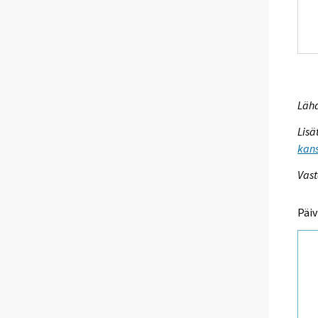
Lähd
Lisä
kans
Vast
Päiv