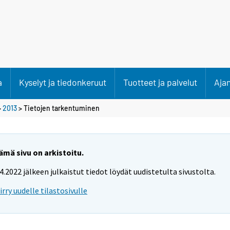
a
Kyselyt ja tiedonkeruut
Tuotteet ja palvelut
Aja
>
2013
> Tietojen tarkentuminen
ämä sivu on arkistoitu.
.4.2022 jälkeen julkaistut tiedot löydät uudistetulta sivustolta.
iirry uudelle tilastosivulle