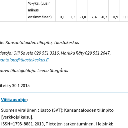
%-yks. (uusin
miinus
ensimmäinen)
0,1
1,5
-3,8
2,4
-0,7
0,9
0,
e: Kansantalouden tilinpito, Tilastokeskus
tietoja: Olli Savela 029 551 3316, Markku Räty 029 551 2647,
antalous@tilastokeskus.fi
aava tilastojohtaja: Leena Storgårds
itetty 30.1.2015
Viittausohje
:
Suomen virallinen tilasto (SVT): Kansantalouden tilinpito
[verkkojulkaisu].
ISSN=1795-8881. 2013, Tietojen tarkentuminen . Helsinki: