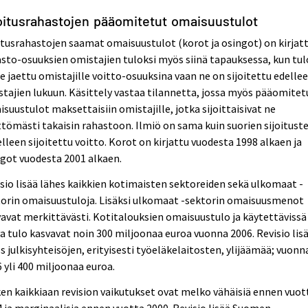
oitusrahastojen pääomitetut omaisuustulot
itusrahastojen saamat omaisuustulot (korot ja osingot) on kirjat
sto-osuuksien omistajien tuloksi myös siinä tapauksessa, kun tu
le jaettu omistajille voitto-osuuksina vaan ne on sijoitettu edelle
tajien lukuun. Käsittely vastaa tilannetta, jossa myös pääomitet
suustulot maksettaisiin omistajille, jotka sijoittaisivat ne
ttömästi takaisin rahastoon. Ilmiö on sama kuin suorien sijoitust
lleen sijoitettu voitto. Korot on kirjattu vuodesta 1998 alkaen ja
got vuodesta 2001 alkaen.
sio lisää lähes kaikkien kotimaisten sektoreiden sekä ulkomaat -
torin omaisuustuloja. Lisäksi ulkomaat -sektorin omaisuusmenot
avat merkittävästi. Kotitalouksien omaisuustulo ja käytettävissä
a tulo kasvavat noin 300 miljoonaa euroa vuonna 2006. Revisio lis
 julkisyhteisöjen, erityisesti työeläkelaitosten, ylijäämää; vuonn
 yli 400 miljoonaa euroa.
en kaikkiaan revision vaikutukset ovat melko vähäisiä ennen vuot
 ja marginaalisia ennen vuotta 2000. Revisio lisää Suomen