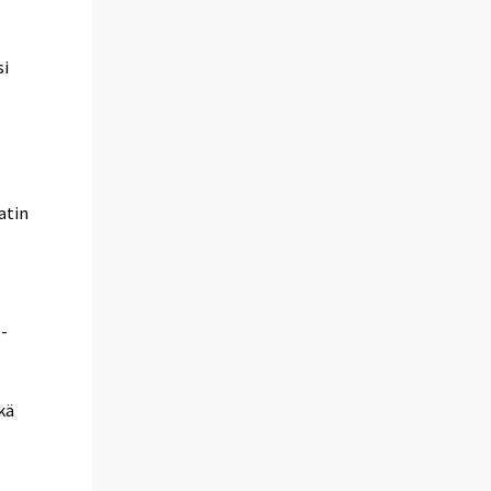
si
atin
 -
kä