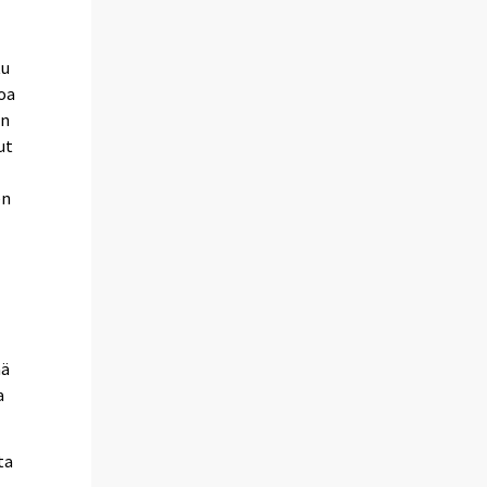
tu
loa
en
ut
en
ää
a
ta