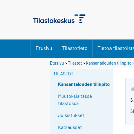
Etusivu
Tilastotieto
Tietoa tilastoist
Etusivu
>
Tilastot
>
Kansantalouden tilinpito
TILASTOT
Kansantalouden tilinpito
T
Muutoksia tässä
5
tilastossa
S
Julkistukset
Katsaukset