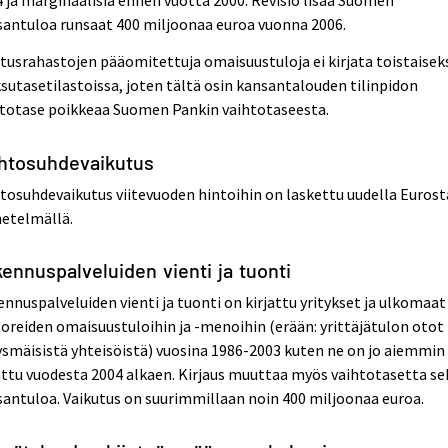
antuloa runsaat 400 miljoonaa euroa vuonna 2006.
itusrahastojen pääomitettuja omaisuustuloja ei kirjata toistaisek
utasetilastoissa, joten tältä osin kansantalouden tilinpidon
htotase poikkeaa Suomen Pankin vaihtotaseesta.
htosuhdevaikutus
tosuhdevaikutus viitevuoden hintoihin on laskettu uudella Eurost
etelmällä.
ennuspalveluiden vienti ja tuonti
nnuspalveluiden vienti ja tuonti on kirjattu yritykset ja ulkomaat
oreiden omaisuustuloihin ja -menoihin (erään: yrittäjätulon otot
ysmäisistä yhteisöistä) vuosina 1986-2003 kuten ne on jo aiemmin
attu vuodesta 2004 alkaen. Kirjaus muuttaa myös vaihtotasetta se
antuloa. Vaikutus on suurimmillaan noin 400 miljoonaa euroa.