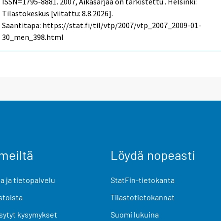
ISSN=1795-8881. 2007, Aikasarjaa on tarkistettu . Helsinki:
Tilastokeskus [viitattu: 8.8.2026].
Saantitapa: https://stat.fi/til/vtp/2007/vtp_2007_2009-01-
30_men_398.html
meiltä
Löydä nopeasti
 ja tietopalvelu
StatFin-tietokanta
stoista
Tilastotietokannat
sytyt kysymykset
Suomi lukuina