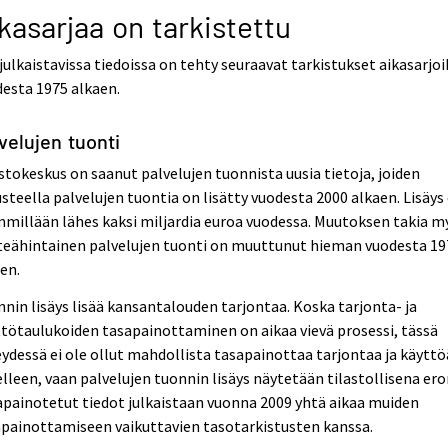
kasarjaa on tarkistettu
julkaistavissa tiedoissa on tehty seuraavat tarkistukset aikasarjoi
esta 1975 alkaen.
velujen tuonti
stokeskus on saanut palvelujen tuonnista uusia tietoja, joiden
steella palvelujen tuontia on lisätty vuodesta 2000 alkaen. Lisäys
millään lähes kaksi miljardia euroa vuodessa. Muutoksen takia m
teähintainen palvelujen tuonti on muuttunut hieman vuodesta 19
en.
nin lisäys lisää kansantalouden tarjontaa. Koska tarjonta- ja
tötaulukoiden tasapainottaminen on aikaa vievä prosessi, tässä
ydessä ei ole ollut mahdollista tasapainottaa tarjontaa ja käyttö
lleen, vaan palvelujen tuonnin lisäys näytetään tilastollisena ero
painotetut tiedot julkaistaan vuonna 2009 yhtä aikaa muiden
painottamiseen vaikuttavien tasotarkistusten kanssa.