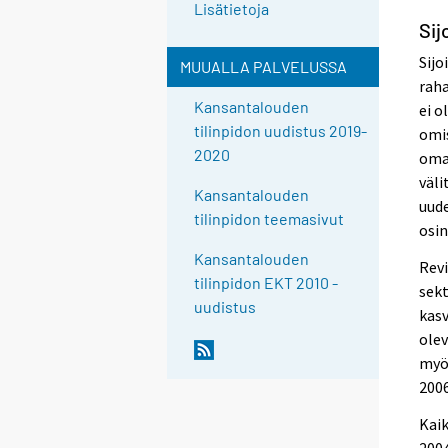
Lisätietoja
Sij
Sijo
MUUALLA PALVELUSSA
raha
Kansantalouden
ei o
tilinpidon uudistus 2019-
omis
2020
omai
väli
Kansantalouden
uude
tilinpidon teemasivut
osin
Kansantalouden
Revi
tilinpidon EKT 2010 -
sek
uudistus
kasv
olev
myös
2006
Kaik
2004