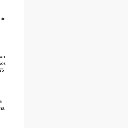
hin
 on
yös
75
ä
na.