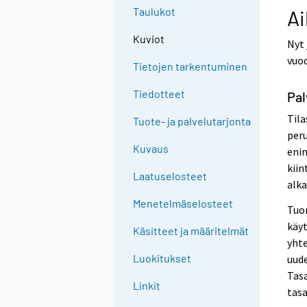
Taulukot
Ai
Kuviot
Nyt 
vuod
Tietojen tarkentuminen
Tiedotteet
Pal
Tila
Tuote- ja palvelutarjonta
peru
Kuvaus
enim
kiin
Laatuselosteet
alka
Menetelmäselosteet
Tuon
käyt
Käsitteet ja määritelmät
yhte
Luokitukset
uude
Tasa
Linkit
tasa