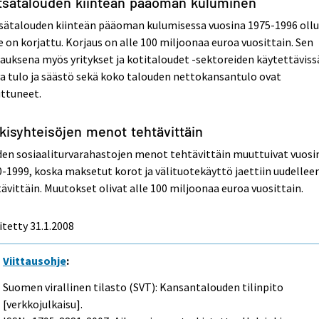
tsätalouden kiinteän pääoman kuluminen
sätalouden kiinteän pääoman kulumisessa vuosina 1975-1996 ollu
e on korjattu. Korjaus on alle 100 miljoonaa euroa vuosittain. Sen
auksena myös yritykset ja kotitaloudet -sektoreiden käytettäviss
a tulo ja säästö sekä koko talouden nettokansantulo ovat
ttuneet.
kisyhteisöjen menot tehtävittäin
en sosiaaliturvarahastojen menot tehtävittäin muuttuivat vuosi
-1999, koska maksetut korot ja välituotekäyttö jaettiin uudellee
ävittäin. Muutokset olivat alle 100 miljoonaa euroa vuosittain.
itetty
31.1.2008
Viittausohje
:
Suomen virallinen tilasto (SVT): Kansantalouden tilinpito
[verkkojulkaisu].