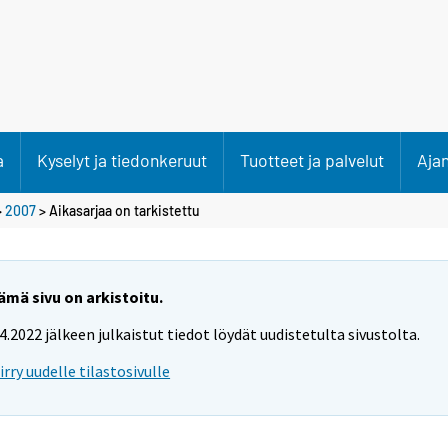
a
Kyselyt ja tiedonkeruut
Tuotteet ja palvelut
Aja
>
2007
> Aikasarjaa on tarkistettu
ämä sivu on arkistoitu.
.4.2022 jälkeen julkaistut tiedot löydät uudistetulta sivustolta.
iirry uudelle tilastosivulle