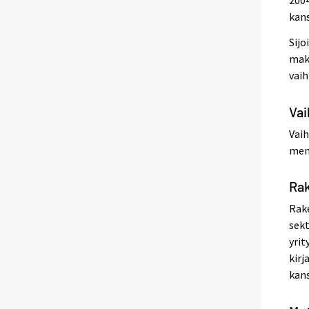
kans
Sijo
maks
vai
Vai
Vaih
men
Rak
Rake
sekt
yrit
kirj
kans