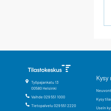
Kysy 
Työpajankatu
13
00580
Helsinki
Neuvonta
Vaihde
029 551 1000
Kysy tila
Tietopalvelu
029 551 2220
Usein ky