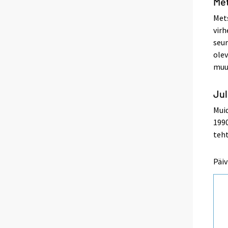
Me
Met
virh
seur
olev
muu
Jul
Muid
1990
teht
Päiv