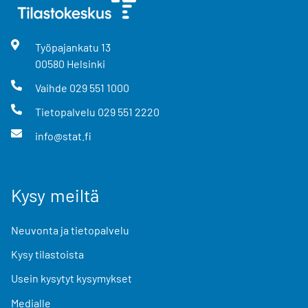
Työpajankatu
13
00580
Helsinki
Vaihde
029 551 1000
Tietopalvelu
029 551 2220
info@stat.fi
Kysy meiltä
Neuvonta ja tietopalvelu
Kysy tilastoista
Usein kysytyt kysymykset
Medialle