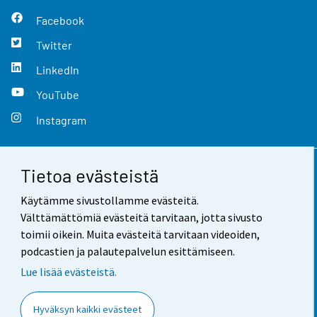
Facebook
Twitter
LinkedIn
YouTube
Instagram
Tietoa evästeistä
Yhteystiedot
Käytämme sivustollamme evästeitä.
Palaute
Välttämättömiä evästeitä tarvitaan, jotta sivusto
toimii oikein. Muita evästeitä tarvitaan videoiden,
Käyttöehdot
podcastien ja palautepalvelun esittämiseen.
Tietosuoja
Lue lisää evästeistä.
Saavutettavuus
Hyväksyn kaikki evästeet