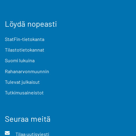
Löydä nopeasti
StatFin-tietokanta
Tilastotietokannat
Suomi lukuina
Rahanarvonmuunnin
Tulevat julkaisut
Tutkimusaineistot
Seuraa meitä
Tilaa uutisviesti