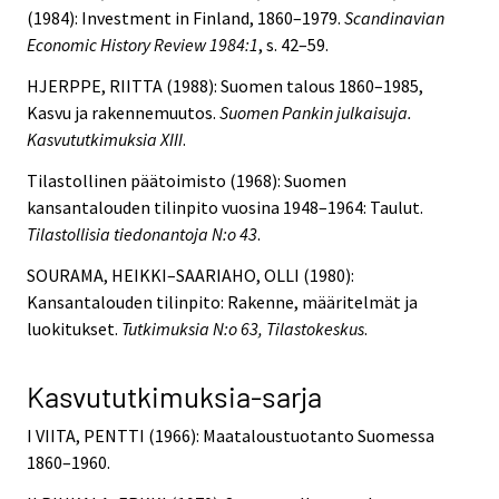
(1984): Investment in Finland, 1860–1979.
Scandinavian
Economic History Review 1984:1
, s. 42–59.
HJERPPE, RIITTA (1988): Suomen talous 1860–1985,
Kasvu ja rakennemuutos.
Suomen Pankin julkaisuja.
Kasvututkimuksia XIII
.
Tilastollinen päätoimisto (1968): Suomen
kansantalouden tilinpito vuosina 1948–1964: Taulut.
Tilastollisia tiedonantoja N:o 43
.
SOURAMA, HEIKKI–SAARIAHO, OLLI (1980):
Kansantalouden tilinpito: Rakenne, määritelmät ja
luokitukset.
Tutkimuksia N:o 63, Tilastokeskus
.
Kasvututkimuksia-sarja
I VIITA, PENTTI (1966): Maataloustuotanto Suomessa
1860–1960.