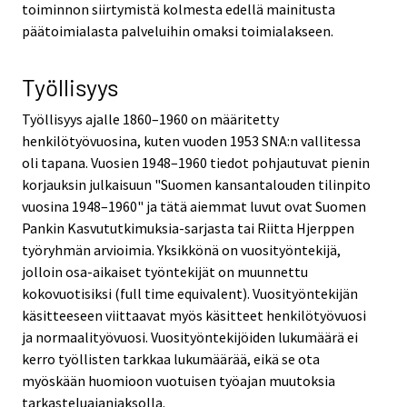
toiminnon siirtymistä kolmesta edellä mainitusta
päätoimialasta palveluihin omaksi toimialakseen.
Työllisyys
Työllisyys ajalle 1860–1960 on määritetty
henkilötyövuosina, kuten vuoden 1953 SNA:n vallitessa
oli tapana. Vuosien 1948–1960 tiedot pohjautuvat pienin
korjauksin julkaisuun "Suomen kansantalouden tilinpito
vuosina 1948–1960" ja tätä aiemmat luvut ovat Suomen
Pankin Kasvututkimuksia-sarjasta tai Riitta Hjerppen
työryhmän arvioimia. Yksikkönä on vuosityöntekijä,
jolloin osa-aikaiset työntekijät on muunnettu
kokovuotisiksi (full time equivalent). Vuosityöntekijän
käsitteeseen viittaavat myös käsitteet henkilötyövuosi
ja normaalityövuosi. Vuosityöntekijöiden lukumäärä ei
kerro työllisten tarkkaa lukumäärää, eikä se ota
myöskään huomioon vuotuisen työajan muutoksia
tarkasteluajanjaksolla.