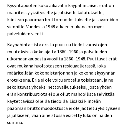
Kysyntäpuolen koko aikavälin käypähintaiset erät on
määritetty yksityiselle ja julkiselle kulutukselle,
kiinteän pääoman bruttomuodostukselle ja tavaroiden
viennille. Vuodesta 1948 alkaen mukana on myös
palveluiden vienti.
Käypähintaisista eristä puuttuu tiedot varastojen
muutoksista koko ajalta 1860–1960 ja palveluiden
ulkomaankaupasta vuosilta 1860–1948. Puuttuvat erät
ovat mukana huoltotaseen residuaalierässä, joka
määritellään kokonaistarjonnan ja kokonaiskysynnän
erotuksena. Eriä ei ole voitu erotella toisistaan, ja ne
sekoittuvat yhdeksi nettovaikutukseksi, josta yhden
erän kontribuutiota ei ole ollut mahdollista selvittää
käytettävissä olleilla tiedoilla. Lisäksi kiinteän
pääoman bruttomuodostusta ei ole jaoteltu yksityiseen
ja julkiseen, vaan aineistossa esitetty luku on näiden
summa.