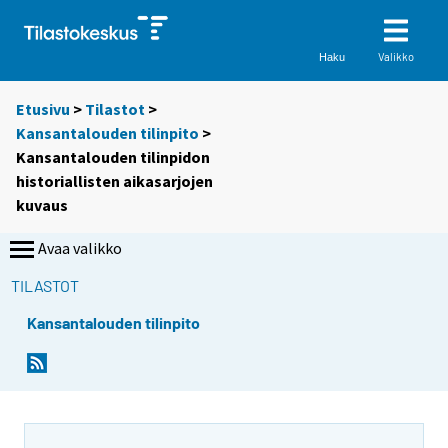
Valikko
Haku
Etusivu
>
Tilastot
>
Kansantalouden tilinpito
>
Kansantalouden tilinpidon
historiallisten aikasarjojen
kuvaus
Avaa valikko
TILASTOT
Kansantalouden tilinpito
S
i
i
r