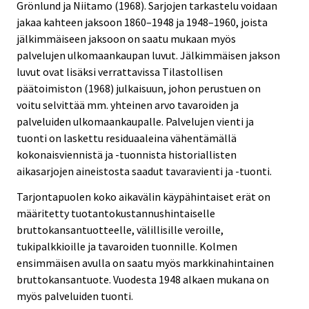
Grönlund ja Niitamo (1968). Sarjojen tarkastelu voidaan
jakaa kahteen jaksoon 1860–1948 ja 1948–1960, joista
jälkimmäiseen jaksoon on saatu mukaan myös
palvelujen ulkomaankaupan luvut. Jälkimmäisen jakson
luvut ovat lisäksi verrattavissa Tilastollisen
päätoimiston (1968) julkaisuun, johon perustuen on
voitu selvittää mm. yhteinen arvo tavaroiden ja
palveluiden ulkomaankaupalle. Palvelujen vienti ja
tuonti on laskettu residuaaleina vähentämällä
kokonaisviennistä ja -tuonnista historiallisten
aikasarjojen aineistosta saadut tavaravienti ja -tuonti.
Tarjontapuolen koko aikavälin käypähintaiset erät on
määritetty tuotantokustannushintaiselle
bruttokansantuotteelle, välillisille veroille,
tukipalkkioille ja tavaroiden tuonnille. Kolmen
ensimmäisen avulla on saatu myös markkinahintainen
bruttokansantuote. Vuodesta 1948 alkaen mukana on
myös palveluiden tuonti.