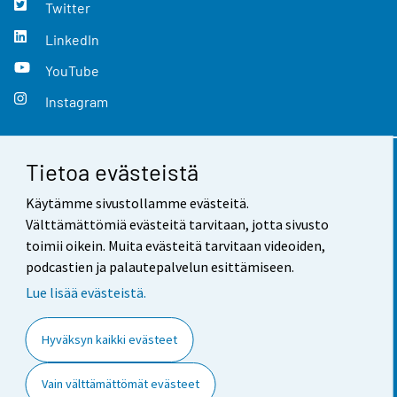
Twitter
LinkedIn
YouTube
Instagram
Tietoa evästeistä
Yhteystiedot
Käytämme sivustollamme evästeitä.
Palaute
Välttämättömiä evästeitä tarvitaan, jotta sivusto
toimii oikein. Muita evästeitä tarvitaan videoiden,
Käyttöehdot
podcastien ja palautepalvelun esittämiseen.
Tietosuoja
Lue lisää evästeistä.
Saavutettavuus
Hyväksyn kaikki evästeet
Tietoa sivustosta
Vain välttämättömät evästeet
Evästeasetukset