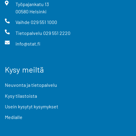
Työpajankatu
13
00580
Helsinki
Vaihde
029 551 1000
Tietopalvelu
029 551 2220
info@stat.fi
Kysy meiltä
Neuvonta ja tietopalvelu
Kysy tilastoista
Usein kysytyt kysymykset
Medialle