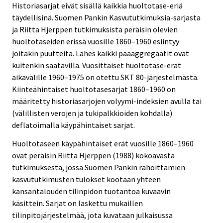
Historiasarjat eivät sisällä kaikkia huoltotase-eriä
täydellisinä. Suomen Pankin Kasvututkimuksia-sarjasta
ja Riitta Hjerppen tutkimuksista peräisin olevien
huoltotaseiden erissä vuosille 1860–1960 esiintyy
joitakin puutteita. Lähes kaikki pääaggregaatit ovat
kuitenkin saatavilla. Vuosittaiset huoltotase-erät
aikavälille 1960–1975 on otettu SKT 80-järjestelmästä.
Kiinteähintaiset huoltotasesarjat 1860–1960 on
määritetty historiasarjojen volyymi-indeksien avulla tai
(välillisten verojen ja tukipalkkioiden kohdalla)
deflatoimalla käypähintaiset sarjat.
Huoltotaseen käypähintaiset erät vuosille 1860–1960
ovat peräisin Riitta Hjerppen (1988) kokoavasta
tutkimuksesta, jossa Suomen Pankin rahoittamien
kasvututkimusten tulokset kootaan yhteen
kansantalouden tilinpidon tuotantoa kuvaavin
käsittein. Sarjat on laskettu mukaillen
tilinpitojärjestelmää, jota kuvataan julkaisussa