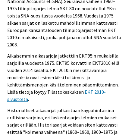
National Accounts eli SNA). Seuraavan vaiheen 1960–
1975 tilinpitojärjestelmä SKT 80 on noudatellut YK:n
toista SNA-suositusta vuodelta 1968. Vuodesta 1975
alkaen sarjat on laskettu mahdollisimman kattavasti
Euroopan kansantalouden tilinpitojärjestelmän EKT
2010:n mukaisesti, jonka pohjana on ollut SNA vuodelta
2008.
Aikaisemmin aikasarjoja jatkettiin EKT95:n mukaisilla
sarjoilla vuodesta 1975. EKT95 korvattiin EKT2010:ellä
vuoden 2014 kesällä. EKT2010:n merkittävämpiä
muutoksia ovat esimerkiksi tutkimus- ja
kehittämismenojen käsitteleminen pääomittaminen.
Lisää tietoja löytyy Tilastokeskuksen
EKT 2010-
sivustolta
.
Historialliset aikasarjat julkaistaan käypähintaisina
erillisinä sarjoina, eri laskentajärjestelmien mukaiset
sarjat erillään. Historiasarjat voidaan siten kattavasti
esittää "kolmena vaiheena" (1860–1960, 1960–1975 ja