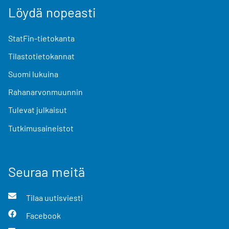
Löydä nopeasti
StatFin-tietokanta
Tilastotietokannat
Suomi lukuina
Rahanarvonmuunnin
Tulevat julkaisut
Tutkimusaineistot
Seuraa meitä
Tilaa uutisviesti
Facebook