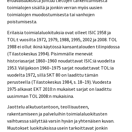
eroavaisuuksista johtuu tietojen tarkentumisesta
toimialojen sisällä ja jonkin verran myös uusien
toimialojen muodostumisesta tai vanhojen
poistumisesta.
Erilaisia toimialaluokituksia ovat olleet ISIC 1958 ja
TOL:t vuosilta 1972, 1979, 1988, 1995, 2002 ja 2008. TOL
1988 ei ollut ikinä käytössä kansantalouden tilinpidossa
(Tilastokeskus 1994). Pisimmälle menevät
historiasarjat 1860–1960 noudattavat ISIC:iä vuodelta
1953. Välijakson 1960–1975 sarjat noudattavat TOL:ia
vuodelta 1972, sillä SKT 80 on laadittu tämän
perusteella (Tilastokeskus 1984, s. 18–19). Vuodesta
1975 alkavat EKT 2010:n mukaiset sarjat on laadittu
uusimman TOL 2008:n mukaisina.
Jaottelu alkutuotantoon, teollisuuteen,
rakentamiseen ja palveluihin toimialaluokitusten
vaihtuessa säilyttää varsin hyvän ja yhtenäisen kuvan.
Muutokset luokituksissa usein tarkoittavat jonkin