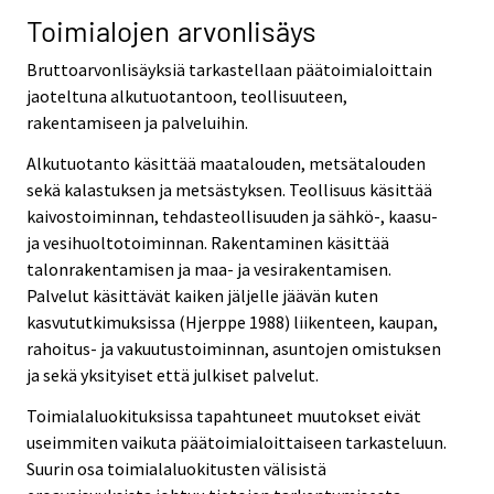
Toimialojen arvonlisäys
Bruttoarvonlisäyksiä tarkastellaan päätoimialoittain
jaoteltuna alkutuotantoon, teollisuuteen,
rakentamiseen ja palveluihin.
Alkutuotanto käsittää maatalouden, metsätalouden
sekä kalastuksen ja metsästyksen. Teollisuus käsittää
kaivostoiminnan, tehdasteollisuuden ja sähkö-, kaasu-
ja vesihuoltotoiminnan. Rakentaminen käsittää
talonrakentamisen ja maa- ja vesirakentamisen.
Palvelut käsittävät kaiken jäljelle jäävän kuten
kasvututkimuksissa (Hjerppe 1988) liikenteen, kaupan,
rahoitus- ja vakuutustoiminnan, asuntojen omistuksen
ja sekä yksityiset että julkiset palvelut.
Toimialaluokituksissa tapahtuneet muutokset eivät
useimmiten vaikuta päätoimialoittaiseen tarkasteluun.
Suurin osa toimialaluokitusten välisistä