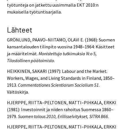
työtunteja on jatkettu uusimmalla EKT 2010:n
mukaisella työtuntisarjalla.
Lähteet
GRÖNLUND, PAAVO–NIITAMO, OLAVI E. (1968): Suomen
kansantalouden tilinpito vuosina 1948–1964: Käsitteet
ja määritelmät.
Monistettuja tutkimuksia N:o 5,
Tilastollinen päätoimisto
.
HEIKKINEN, SAKARI (1997): Labour and the Market.
Workers, Wages, and Living Standards in Finland, 1850–
1913.
Commentationes Scientiarum Socialium 51
.
Väitöskirja.
HJERPPE, RIITTA–PELTONEN, MATTI–PIHKALA, ERKKI
(1981): Investoinnit ja niiden rahoitus Suomessa 1860–
1979.
Suomen talous 2010, Erillisselvitykset, SITRA B66
.
HJERPPE, RIITTA–PELTONEN, MATTI–PIHKALA, ERKKI