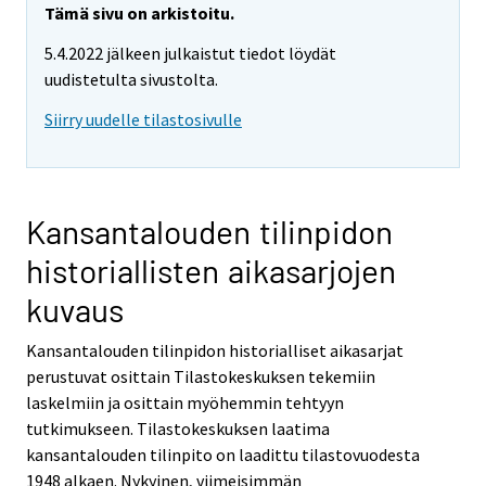
r
Tämä sivu on arkistoitu.
y
5.4.2022 jälkeen julkaistut tiedot löydät
t
uudistetulta sivustolta.
t
o
Siirry uudelle tilastosivulle
i
s
e
e
Kansantalouden tilinpidon
n
historiallisten aikasarjojen
p
a
kuvaus
l
v
Kansantalouden tilinpidon historialliset aikasarjat
e
perustuvat osittain Tilastokeskuksen tekemiin
l
laskelmiin ja osittain myöhemmin tehtyyn
u
tutkimukseen. Tilastokeskuksen laatima
u
kansantalouden tilinpito on laadittu tilastovuodesta
n
1948 alkaen. Nykyinen, viimeisimmän