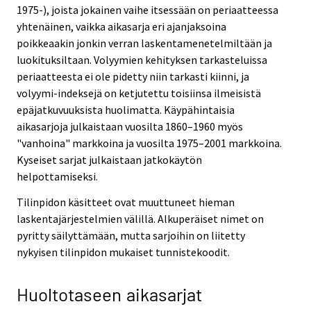
1975-), joista jokainen vaihe itsessään on periaatteessa
yhtenäinen, vaikka aikasarja eri ajanjaksoina
poikkeaakin jonkin verran laskentamenetelmiltään ja
luokituksiltaan. Volyymien kehityksen tarkasteluissa
periaatteesta ei ole pidetty niin tarkasti kiinni, ja
volyymi-indeksejä on ketjutettu toisiinsa ilmeisistä
epäjatkuvuuksista huolimatta. Käypähintaisia
aikasarjoja julkaistaan vuosilta 1860–1960 myös
"vanhoina" markkoina ja vuosilta 1975–2001 markkoina.
Kyseiset sarjat julkaistaan jatkokäytön
helpottamiseksi.
Tilinpidon käsitteet ovat muuttuneet hieman
laskentajärjestelmien välillä. Alkuperäiset nimet on
pyritty säilyttämään, mutta sarjoihin on liitetty
nykyisen tilinpidon mukaiset tunnistekoodit.
Huoltotaseen aikasarjat