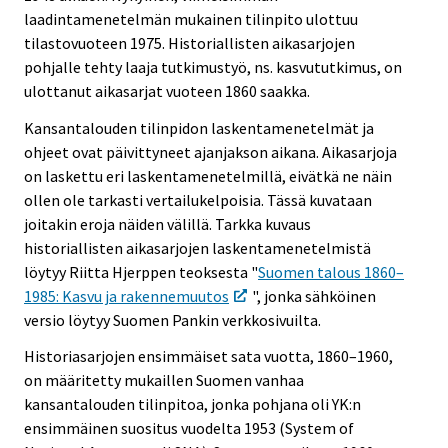
.
laadintamenetelmän mukainen tilinpito ulottuu
tilastovuoteen 1975. Historiallisten aikasarjojen
pohjalle tehty laaja tutkimustyö, ns. kasvututkimus, on
ulottanut aikasarjat vuoteen 1860 saakka.
Kansantalouden tilinpidon laskentamenetelmät ja
ohjeet ovat päivittyneet ajanjakson aikana. Aikasarjoja
on laskettu eri laskentamenetelmillä, eivätkä ne näin
ollen ole tarkasti vertailukelpoisia. Tässä kuvataan
joitakin eroja näiden välillä. Tarkka kuvaus
historiallisten aikasarjojen laskentamenetelmistä
löytyy Riitta Hjerppen teoksesta "
Suomen talous 1860–
1985: Kasvu ja rakennemuutos
", jonka sähköinen
versio löytyy Suomen Pankin verkkosivuilta.
Historiasarjojen ensimmäiset sata vuotta, 1860–1960,
on määritetty mukaillen Suomen vanhaa
kansantalouden tilinpitoa, jonka pohjana oli YK:n
ensimmäinen suositus vuodelta 1953 (System of