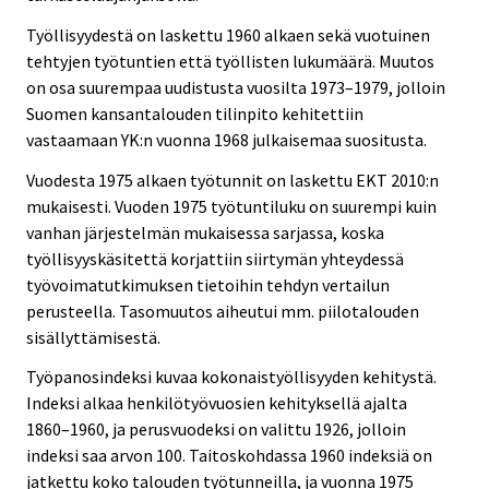
Työllisyydestä on laskettu 1960 alkaen sekä vuotuinen
tehtyjen työtuntien että työllisten lukumäärä. Muutos
on osa suurempaa uudistusta vuosilta 1973–1979, jolloin
Suomen kansantalouden tilinpito kehitettiin
vastaamaan YK:n vuonna 1968 julkaisemaa suositusta.
Vuodesta 1975 alkaen työtunnit on laskettu EKT 2010:n
mukaisesti. Vuoden 1975 työtuntiluku on suurempi kuin
vanhan järjestelmän mukaisessa sarjassa, koska
työllisyyskäsitettä korjattiin siirtymän yhteydessä
työvoimatutkimuksen tietoihin tehdyn vertailun
perusteella. Tasomuutos aiheutui mm. piilotalouden
sisällyttämisestä.
Työpanosindeksi kuvaa kokonaistyöllisyyden kehitystä.
Indeksi alkaa henkilötyövuosien kehityksellä ajalta
1860–1960, ja perusvuodeksi on valittu 1926, jolloin
indeksi saa arvon 100. Taitoskohdassa 1960 indeksiä on
jatkettu koko talouden työtunneilla, ja vuonna 1975