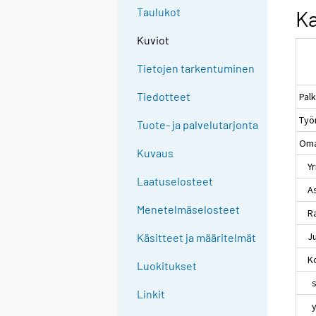
Taulukot
Ka
Kuviot
Tietojen tarkentuminen
Tiedotteet
Palk
Työ
Tuote- ja palvelutarjonta
Omai
Kuvaus
Yri
Laatuselosteet
Asu
Menetelmäselosteet
Rah
Jul
Käsitteet ja määritelmät
Kot
Luokitukset
sii
Linkit
yri