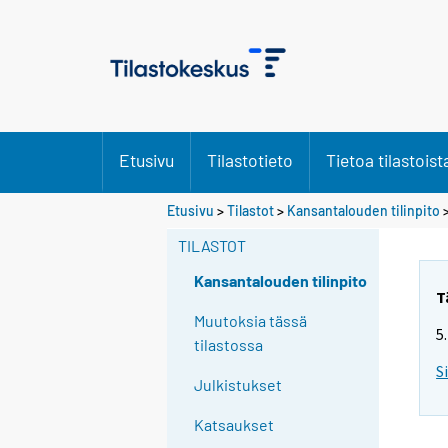
Etusivu
Tilastotieto
Tietoa tilastoist
Etusivu
>
Tilastot
>
Kansantalouden tilinpito
TILASTOT
Kansantalouden tilinpito
T
Muutoksia tässä
5
tilastossa
S
Julkistukset
Katsaukset