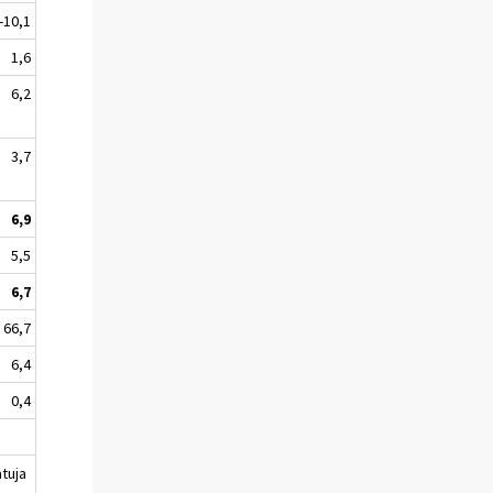
-10,1
1,6
6,2
3,7
6,9
5,5
6,7
66,7
6,4
0,4
atuja