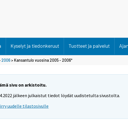
a
Kyselyt ja tiedonkeruut
Tuotteet ja palvelut
Aja
>
2006
> Kansantulo vuosina 2005 - 2006*
ämä sivu on arkistoitu.
.4.2022 jälkeen julkaistut tiedot löydät uudistetulta sivustolta.
iirry uudelle tilastosivulle