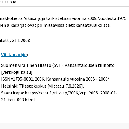
palkkioita.
nakkotieto. Aikasarjoja tarkistetaan vuonna 2009. Vuodesta 1975
ien aikasarjat ovat poimittavissa tietokantataulukoista.
itetty
31.1.2008
Viittausohje
:
Suomen virallinen tilasto (SVT): Kansantalouden tilinpito
[verkkojulkaisu].
ISSN=1795-8881. 2006, Kansantulo vuosina 2005 - 2006* .
Helsinki: Tilastokeskus [viitattu: 7.8.2026].
Saantitapa: https://stat.fi/til/vtp/2006/vtp_2006_2008-01-
31_tau_003.html