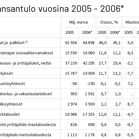
nsantulo vuosina 2005 - 2006*
Milj. euroa
Osuus, %
Muutos
2005
2006*
2005
2006*
2005
2
at ja palkkiot
61 936
64 898
46,0
45,1
5,0
1)
nantajan sosiaaliturvamaksut
15 593
16 080
11,6
11,2
6,3
suus- ja yrittäjätulot, netto
37 239
42 295
27,7
29,4
-3,1
tykset
15 787
19 009
11,7
13,2
-7,7
ntoyhteisöt
-90
-190
-0,1
-0,1
7,1
oitus- ja vakuutuslaitokset
950
1 501
0,7
1,0
..
kisyhteisöt
2 974
3 930
2,2
2,7
8,7
italoudet
16 968
17 355
12,6
12,1
-4,7
tä yrittäjätulo maataloudesta
826
690
0,6
0,5
-9,7
ttäjätulo metsätaloudesta
1 113
1 178
0,8
0,8
-5,9