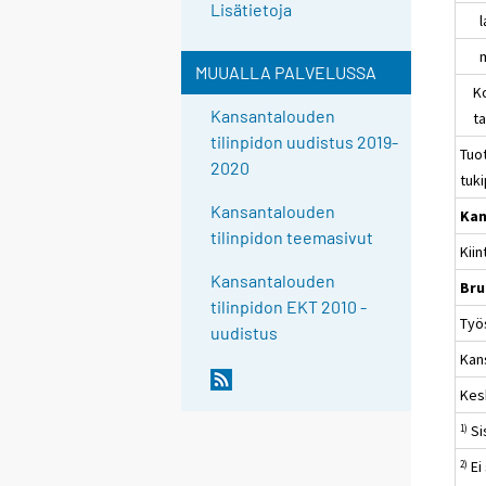
Lisätietoja
las
muu
MUUALLA PALVELUSSA
Kot
Kansantalouden
tav
tilinpidon uudistus 2019-
Tuo
2020
tuk
Kansantalouden
Kan
tilinpidon teemasivut
Kii
Kansantalouden
Bru
tilinpidon EKT 2010 -
Työs
uudistus
Kan
Kes
Si
1)
Ei
2)