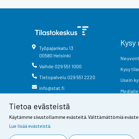
Kysy 
Työpajankatu
13
00580
Helsinki
Neuvonta
Vaihde
029 551 1000
Kysy tila
Tietopalvelu
029 551 2220
Usein ky
info@stat.fi
Medialle
Tietoa evästeistä
Käytämme sivustollamme evästeitä. Välttämättömiä evästeitä t
Lue lisää evästeistä.