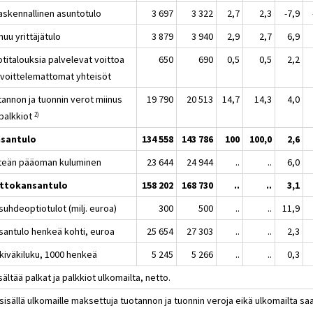
kennallinen asuntotulo
3 697
3 322
2,7
2,3
-7,9
 yrittäjätulo
3 879
3 940
2,9
2,7
6,9
italouksia palvelevat voittoa
650
690
0,5
0,5
2,2
oittelemattomat yhteisöt
tannon ja tuonnin verot miinus
19 790
20 513
14,7
14,3
4,0
ipalkkiot
2)
santulo
134 558
143 786
100
100,0
2,6
nteän pääoman kuluminen
23 644
24 944
..
..
6,0
ttokansantulo
158 202
168 730
..
..
3,1
uhdeoptiotulot (milj. euroa)
300
500
..
..
11,9
santulo henkeä kohti, euroa
25 654
27 303
..
..
2,3
kiväkiluku, 1000 henkeä
5 245
5 266
..
..
0,3
sältää palkat ja palkkiot ulkomailta, netto.
 sisällä ulkomaille maksettuja tuotannon ja tuonnin veroja eikä ulkomailta sa