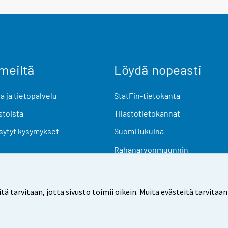
meiltä
Löydä nopeasti
 ja tietopalvelu
StatFin-tietokanta
stoista
Tilastotietokannat
sytyt kysymykset
Suomi lukuina
Rahanarvonmuunnin
Tulevat julkaisut
Tutkimusaineistot
arvitaan, jotta sivusto toimii oikein. Muita evästeitä tarvitaan