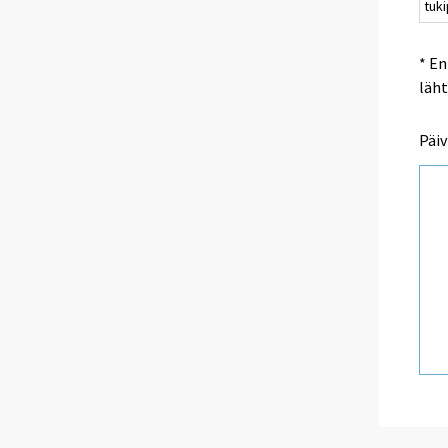
tuki
* En
läht
Päiv