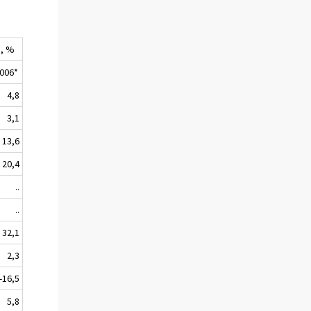
, %
006*
4,8
3,1
13,6
20,4
..
..
32,1
2,3
-16,5
5,8