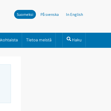
Suomeksi
På svenska
In English
nkohtaista
Tietoa meistä
Haku