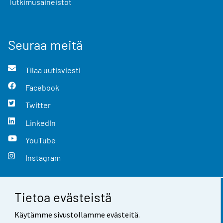
Tutkimusaineistot
Seuraa meitä
Tilaa uutisviesti
Facebook
Twitter
LinkedIn
YouTube
Instagram
Tietoa evästeistä
Yhteystiedot
Käytämme sivustollamme evästeitä.
Palaute