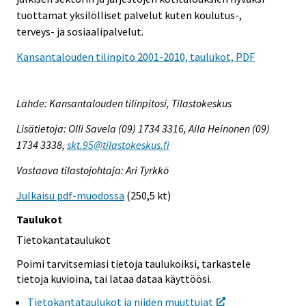
tuottamat yksilölliset palvelut kuten koulutus-,
terveys- ja sosiaalipalvelut.
Kansantalouden tilinpito 2001-2010, taulukot, PDF
Lähde: Kansantalouden tilinpitosi, Tilastokeskus
Lisätietoja: Olli Savela (09) 1734 3316, Aila Heinonen (09)
1734 3338,
skt.95@tilastokeskus.fi
Vastaava tilastojohtaja: Ari Tyrkkö
Julkaisu pdf-muodossa
(250,5 kt)
Taulukot
Tietokantataulukot
Poimi tarvitsemiasi tietoja taulukoiksi, tarkastele
tietoja kuvioina, tai lataa dataa käyttöösi.
Tietokantataulukot ja niiden muuttujat