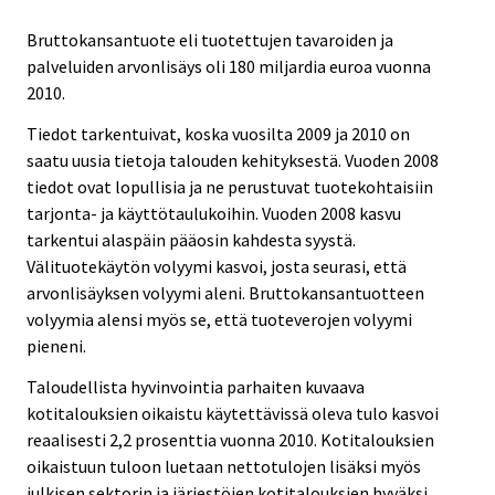
Bruttokansantuote eli tuotettujen tavaroiden ja
palveluiden arvonlisäys oli 180 miljardia euroa vuonna
2010.
Tiedot tarkentuivat, koska vuosilta 2009 ja 2010 on
saatu uusia tietoja talouden kehityksestä. Vuoden 2008
tiedot ovat lopullisia ja ne perustuvat tuotekohtaisiin
tarjonta- ja käyttötaulukoihin. Vuoden 2008 kasvu
tarkentui alaspäin pääosin kahdesta syystä.
Välituotekäytön volyymi kasvoi, josta seurasi, että
arvonlisäyksen volyymi aleni. Bruttokansantuotteen
volyymia alensi myös se, että tuoteverojen volyymi
pieneni.
Taloudellista hyvinvointia parhaiten kuvaava
kotitalouksien oikaistu käytettävissä oleva tulo kasvoi
reaalisesti 2,2 prosenttia vuonna 2010. Kotitalouksien
oikaistuun tuloon luetaan nettotulojen lisäksi myös
julkisen sektorin ja järjestöjen kotitalouksien hyväksi