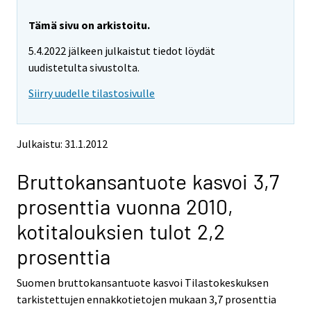
r
r
e
e
Tämä sivu on arkistoitu.
m
m
5.4.2022 jälkeen julkaistut tiedot löydät
o
o
v
v
uudistetulta sivustolta.
i
i
Siirry uudelle tilastosivulle
n
n
g
g
t
t
o
o
Julkaistu: 31.1.2012
a
a
n
n
Bruttokansantuote kasvoi 3,7
o
o
t
t
prosenttia vuonna 2010,
h
h
e
e
kotitalouksien tulot 2,2
r
r
s
s
prosenttia
e
e
r
r
Suomen bruttokansantuote kasvoi Tilastokeskuksen
v
v
tarkistettujen ennakkotietojen mukaan 3,7 prosenttia
i
i