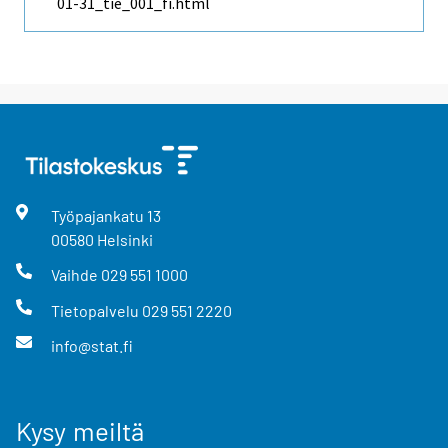
01-31_tie_001_fi.html
Työpajankatu
13
00580
Helsinki
Vaihde
029 551 1000
Tietopalvelu
029 551 2220
info@stat.fi
Kysy meiltä