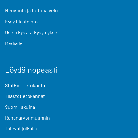
Neuvonta ja tietopalvelu
Kysy tilastoista
Usein kysytyt kysymykset
Medialle
Löydä nopeasti
StatFin-tietokanta
Tilastotietokannat
Suomi lukuina
Rahanarvonmuunnin
Tulevat julkaisut