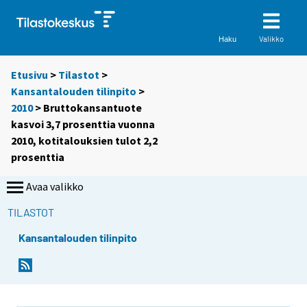
Valikko
Haku
Etusivu
>
Tilastot
>
Kansantalouden tilinpito
>
2010
> Bruttokansantuote
kasvoi 3,7 prosenttia vuonna
2010, kotitalouksien tulot 2,2
prosenttia
Avaa valikko
TILASTOT
Kansantalouden tilinpito
Y
Y
o
o
u
u
a
a