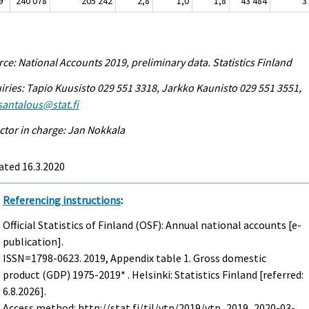
9*
240 078
205 242
2,8
1,0
1,8
43 484
3
ce: National Accounts 2019, preliminary data. Statistics Finland
iries: Tapio Kuusisto 029 551 3318, Jarkko Kaunisto 029 551 3551,
antalous@stat.fi
ctor in charge: Jan Nokkala
ated 16.3.2020
Referencing instructions
:
Official Statistics of Finland (OSF): Annual national accounts [e-
publication].
ISSN=1798-0623. 2019, Appendix table 1. Gross domestic
product (GDP) 1975-2019* . Helsinki: Statistics Finland [referred:
6.8.2026].
Access method: http://stat.fi/til/vtp/2019/vtp_2019_2020-03-