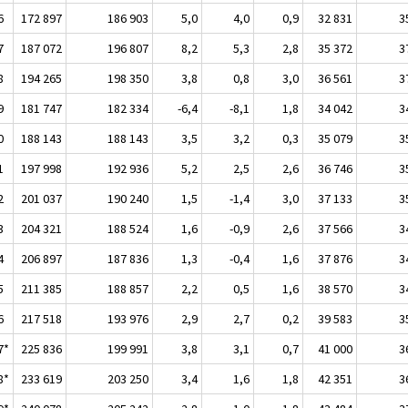
6
172 897
186 903
5,0
4,0
0,9
32 831
3
7
187 072
196 807
8,2
5,3
2,8
35 372
3
8
194 265
198 350
3,8
0,8
3,0
36 561
3
9
181 747
182 334
-6,4
-8,1
1,8
34 042
3
0
188 143
188 143
3,5
3,2
0,3
35 079
3
1
197 998
192 936
5,2
2,5
2,6
36 746
3
2
201 037
190 240
1,5
-1,4
3,0
37 133
3
3
204 321
188 524
1,6
-0,9
2,6
37 566
3
4
206 897
187 836
1,3
-0,4
1,6
37 876
3
5
211 385
188 857
2,2
0,5
1,6
38 570
3
6
217 518
193 976
2,9
2,7
0,2
39 583
3
7*
225 836
199 991
3,8
3,1
0,7
41 000
3
8*
233 619
203 250
3,4
1,6
1,8
42 351
3