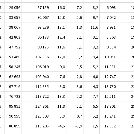
9
29 056
87 159
16,0
7,2
8,2
6 098
1
0
33 657
92 067
15,8
5,6
9,7
7 042
1
1
38 067
93 279
13,1
1,3
11,6
7 931
1
2
42 803
96 178
12,4
3,1
9,1
8 868
1
3
47 752
99 175
11,6
3,1
8,2
9 834
2
4
53 460
102 386
12,0
3,2
8,4
10 951
2
5
58 245
106 019
9,0
3,5
5,2
11 881
2
6
62 693
108 940
7,6
2,8
4,8
12 747
2
7
67 716
112 835
8,0
3,6
4,3
13 730
2
8
76 723
118 722
13,3
5,2
7,7
15 511
2
9
85 891
124 761
11,9
5,1
6,5
17 301
2
0
90 959
125 598
5,9
0,7
5,2
18 241
2
1
86 899
118 205
-4,5
-5,9
1,5
17 332
2