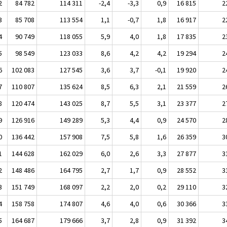
2
84 782
114 311
-2,4
-3,3
0,9
16 815
2
3
85 708
113 554
1,1
-0,7
1,8
16 917
2
4
90 749
118 055
5,9
4,0
1,8
17 835
2
5
98 549
123 033
8,6
4,2
4,2
19 294
2
6
102 083
127 545
3,6
3,7
-0,1
19 920
2
7
110 807
135 624
8,5
6,3
2,1
21 559
2
8
120 474
143 025
8,7
5,5
3,1
23 377
2
9
126 916
149 289
5,3
4,4
0,9
24 570
2
0
136 442
157 908
7,5
5,8
1,6
26 359
3
1
144 628
162 029
6,0
2,6
3,3
27 877
3
2
148 486
164 795
2,7
1,7
0,9
28 552
3
3
151 749
168 097
2,2
2,0
0,2
29 110
3
4
158 758
174 807
4,6
4,0
0,6
30 366
3
5
164 687
179 666
3,7
2,8
0,9
31 392
3