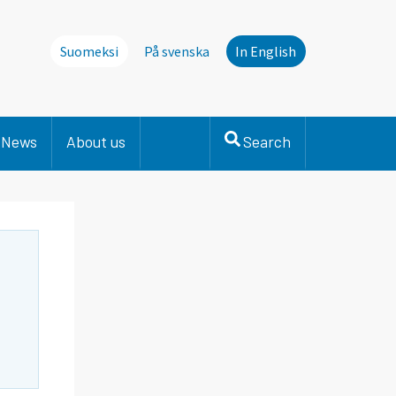
Suomeksi
På svenska
In English
News
About us
Search