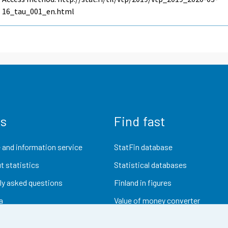
16_tau_001_en.html
us
Find fast
 and information service
StatFin database
t statistics
Statistical databases
ly asked questions
Finland in figures
a
Value of money converter
Future publications