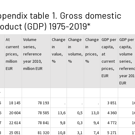
pendix table 1. Gross domestic
oduct (GDP) 1975-2019*
At
Volume
Change
Change
Change
GDP per
GDP per
current
series,
in
in
in
capita,
capita,
prices,
reference
value,
volume,
prices,
at
volume
million
year 2010,
%
%
%
current
series,
EUR
million EUR
prices,
referen
EUR
year 201
EUR
r
5
18 145
78 193
.
.
.
3 851
1
6
20 604
78 585
13,6
0,5
13,0
4 360
1
7
22 614
78 841
9,8
0,3
9,4
4 772
1
8
25 051
81 320
10,8
3,1
7,4
5 271
1