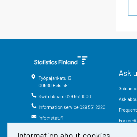
Ask 
Työpajankatu
13
00580
Helsinki
Guidance
Switchboard
029 551 1000
Ask abou
Information service
029 551 2220
Frequent
info@stat.fi
For medi
Information about cookies