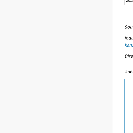
201
Sour
Inqu
kans
Dire
Upd