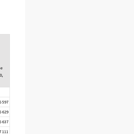
ce
0,
6 597
6 629
6 637
7 111