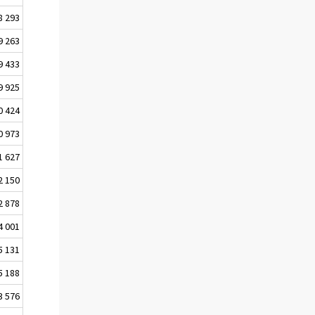
8 293
9 263
9 433
9 925
0 424
0 973
1 627
2 150
2 878
4 001
5 131
5 188
3 576