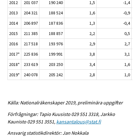
2012
201 037
190 240
1,5
-1,4
2013
204 321
188 524
1,6
-0,9
2014
206 897
187 836
1,3
-0,4
2015
211 385
188 857
2,2
0,5
2016
217 518
193 976
2,9
2,7
2017*
225 836
199 991
3,8
3,1
2018*
233 619
203 250
3,4
1,6
2019*
240 078
205 242
2,8
1,0
Källa: Nationalräkenskaper 2019, preliminära uppgifter
Förfrågningar: Tapio Kuusisto 029 551 3318, Jarkko
Kaunisto 029 551 3551,
kansantalous@stat.fi
Ansvarig statistikdirektör: Jan Nokkala