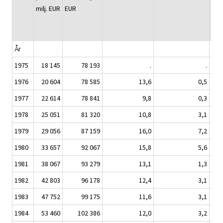
milj. EUR
EUR
År
1975
18 145
78 193
.
.
1976
20 604
78 585
13,6
0,5
1977
22 614
78 841
9,8
0,3
1978
25 051
81 320
10,8
3,1
1979
29 056
87 159
16,0
7,2
1980
33 657
92 067
15,8
5,6
1981
38 067
93 279
13,1
1,3
1982
42 803
96 178
12,4
3,1
1983
47 752
99 175
11,6
3,1
1984
53 460
102 386
12,0
3,2