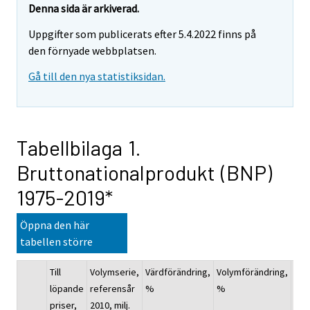
Denna sida är arkiverad.
Uppgifter som publicerats efter 5.4.2022 finns på
den förnyade webbplatsen.
Gå till den nya statistiksidan.
Tabellbilaga 1.
Bruttonationalprodukt (BNP)
1975-2019*
Öppna den här
tabellen större
Till
Volymserie,
Värdförändring,
Volymförändring,
Pri
löpande
referensår
%
%
%
priser,
2010, milj.