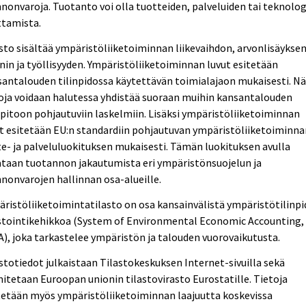
nonvaroja. Tuotanto voi olla tuotteiden, palveluiden tai teknolo
ttamista.
sto sisältää ympäristöliiketoiminnan liikevaihdon, arvonlisäyksen
nin ja työllisyyden. Ympäristöliiketoiminnan luvut esitetään
antalouden tilinpidossa käytettävän toimialajaon mukaisesti. Nä
oja voidaan halutessa yhdistää suoraan muihin kansantalouden
npitoon pohjautuviin laskelmiin. Lisäksi ympäristöliiketoiminnan
t esitetään EU:n standardiin pohjautuvan ympäristöliiketoiminna
e- ja palveluluokituksen mukaisesti. Tämän luokituksen avulla
ataan tuotannon jakautumista eri ympäristönsuojelun ja
nonvarojen hallinnan osa-alueille.
ristöliiketoimintatilasto on osa kansainvälistä ympäristötilinp
astointikehikkoa (System of Environmental Economic Accounting,
), joka tarkastelee ympäristön ja talouden vuorovaikutusta.
stotiedot julkaistaan Tilastokeskuksen Internet-sivuilla sekä
itetaan Euroopan unionin tilastovirasto Eurostatille. Tietoja
tetään myös ympäristöliiketoiminnan laajuutta koskevissa