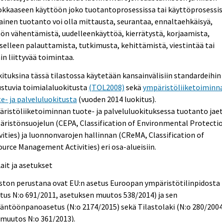
kkaaseen käyttöön joko tuotantoprosessissa tai käyttöprosessis
ainen tuotanto voi olla mittausta, seurantaa, ennaltaehkäisyä,
ön vähentämistä, uudelleenkäyttöä, kierrätystä, korjaamista,
selleen palauttamista, tutkimusta, kehittämistä, viestintää tai
in liittyvää toimintaa.
ituksina tässä tilastossa käytetään kansainvälisiin standardeihin
stuvia toimialaluokitusta
(TOL2008)
sekä
ympäristöliiketoiminn
e- ja palveluluokitusta
(vuoden 2014 luokitus).
ristöliiketoiminnan tuote- ja palveluluokituksessa tuotanto jae
ristönsuojelun (CEPA, Classification of Environmental Protecti
vities) ja luonnonvarojen hallinnan (CReMA, Classification of
urce Management Activities) eri osa-alueisiin.
Lait ja asetukset
ston perustana ovat EU:n asetus Euroopan ympäristötilinpidosta
tus N:o 691/2011, asetuksen muutos 538/2014) ja sen
äntöönpanoasetus (N:o 2174/2015) sekä Tilastolaki (N:o 280/2004
 muutos N:o 361/2013).