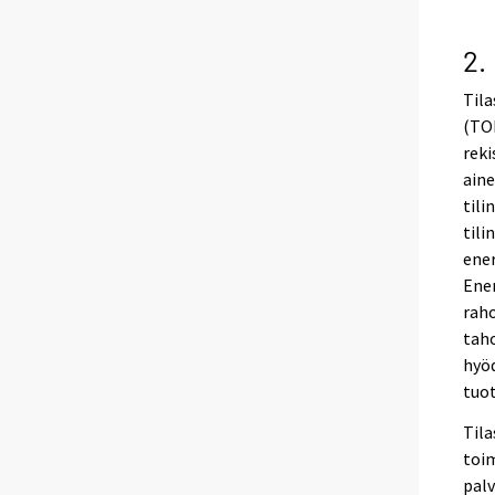
2.
Tila
(TOL
reki
aine
tili
tili
ener
Ene
raho
taho
hyöd
tuo
Tila
toim
palv