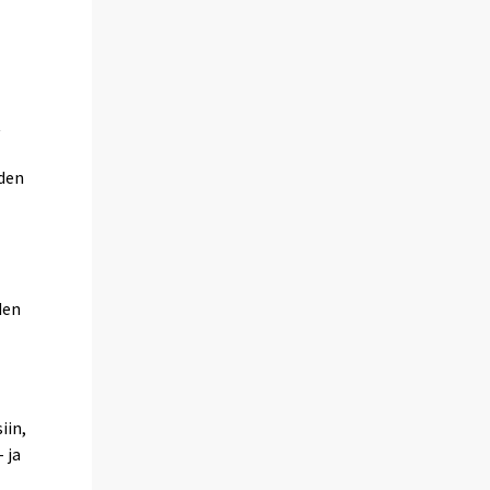
t
uden
den
iin,
 ja