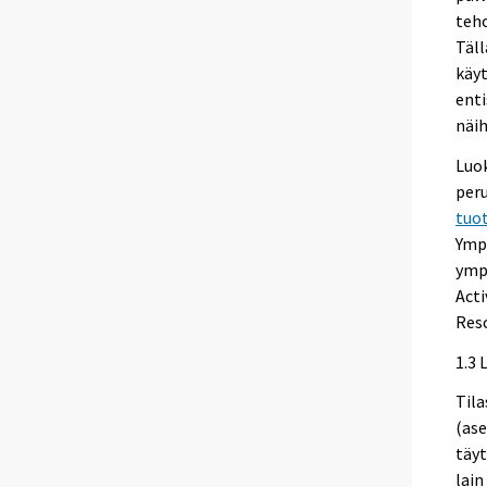
teho
Täll
käyt
enti
näih
Luok
peru
tuot
Ympä
ympä
Acti
Reso
1.3 
Tila
(ase
täyt
lain