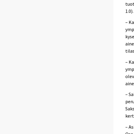
tuot
1.0).
– Ka
ymp
kyse
aine
tila
– Ka
ympä
olev
aine
– Sa
per
Saks
kert
– As