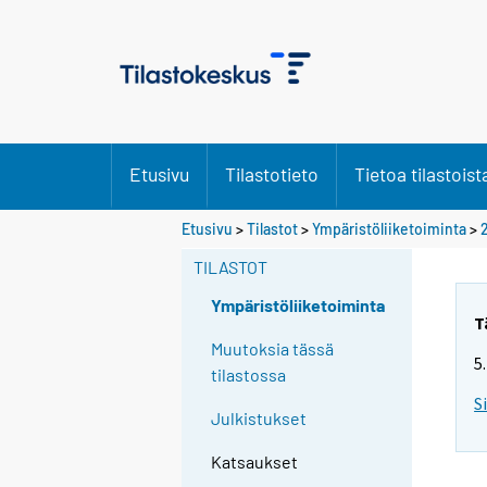
Etusivu
Tilastotieto
Tietoa tilastoist
Etusivu
>
Tilastot
>
Ympäristöliiketoiminta
>
TILASTOT
Ympäristöliiketoiminta
T
Muutoksia tässä
5
tilastossa
S
Julkistukset
Katsaukset