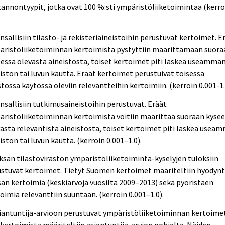
annontyypit, jotka ovat 100 %:sti ympäristöliiketoimintaa (kerro
nsallisiin tilasto- ja rekisteriaineistoihin perustuvat kertoimet. E
äristöliiketoiminnan kertoimista pystyttiin määrittämään suora
essä olevasta aineistosta, toiset kertoimet piti laskea useamma
iston tai luvun kautta. Eräät kertoimet perustuivat toisessa
stossa käytössä oleviin relevantteihin kertoimiin. (kerroin 0.001-1.
nsallisiin tutkimusaineistoihin perustuvat. Eräät
ristöliiketoiminnan kertoimista voitiin määrittää suoraan kyse
asta relevantista aineistosta, toiset kertoimet piti laskea usea
iston tai luvun kautta. (kerroin 0.001–1.0).
ksan tilastoviraston ympäristöliiketoiminta-kyselyjen tuloksiin
ustuvat kertoimet. Tietyt Suomen kertoimet määriteltiin hyödyn
an kertoimia (keskiarvoja vuosilta 2009–2013) sekä pyöristäen
oimia relevanttiin suuntaan. (kerroin 0.001–1.0).
iantuntija-arvioon perustuvat ympäristöliiketoiminnan kertoimet