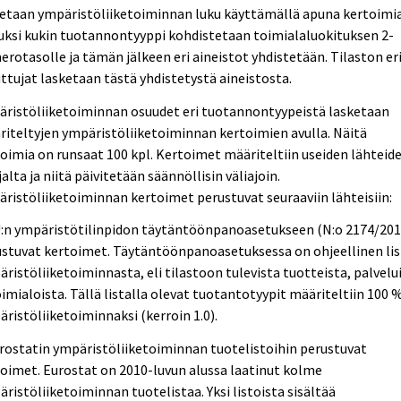
etaan ympäristöliiketoiminnan luku käyttämällä apuna kertoimia
ksi kukin tuotannontyyppi kohdistetaan toimialaluokituksen 2-
rotasolle ja tämän jälkeen eri aineistot yhdistetään. Tilaston er
tujat lasketaan tästä yhdistetystä aineistosta.
äristöliiketoiminnan osuudet eri tuotannontyypeistä lasketaan
iteltyjen ympäristöliiketoiminnan kertoimien avulla. Näitä
oimia on runsaat 100 kpl. Kertoimet määriteltiin useiden lähteid
alta ja niitä päivitetään säännöllisin väliajoin.
ristöliiketoiminnan kertoimet perustuvat seuraaviin lähteisiin:
U:n ympäristötilinpidon täytäntöönpanoasetukseen (N:o 2174/201
stuvat kertoimet. Täytäntöönpanoasetuksessa on ohjeellinen lis
ristöliiketoiminnasta, eli tilastoon tulevista tuotteista, palvelu
oimialoista. Tällä listalla olevat tuotantotyypit määriteltiin 100 %
ristöliiketoiminnaksi (kerroin 1.0).
rostatin ympäristöliiketoiminnan tuotelistoihin perustuvat
oimet. Eurostat on 2010-luvun alussa laatinut kolme
ristöliiketoiminnan tuotelistaa. Yksi listoista sisältää