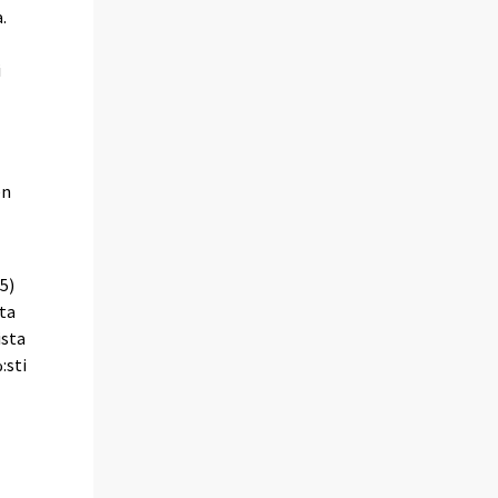
.
i
en
5)
ta
ista
:sti