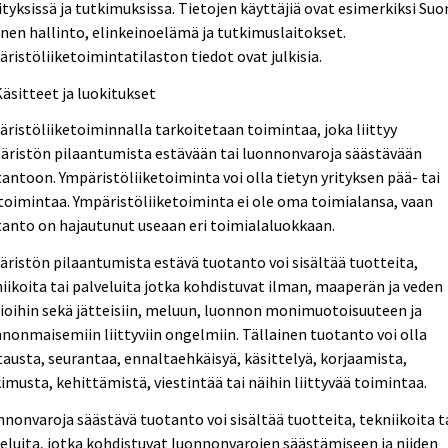
ityksissä ja tutkimuksissa. Tietojen käyttäjiä ovat esimerkiksi Su
inen hallinto, elinkeinoelämä ja tutkimuslaitokset.
ristöliiketoimintatilaston tiedot ovat julkisia.
Käsitteet ja luokitukset
ristöliiketoiminnalla tarkoitetaan toimintaa, joka liittyy
äristön pilaantumista estävään tai luonnonvaroja säästävään
antoon. Ympäristöliiketoiminta voi olla tietyn yrityksen pää- tai
toimintaa. Ympäristöliiketoiminta ei ole oma toimialansa, vaan
anto on hajautunut useaan eri toimialaluokkaan.
ristön pilaantumista estävä tuotanto voi sisältää tuotteita,
iikoita tai palveluita jotka kohdistuvat ilman, maaperän ja veden
ioihin sekä jätteisiin, meluun, luonnon monimuotoisuuteen ja
nonmaisemiin liittyviin ongelmiin. Tällainen tuotanto voi olla
austa, seurantaa, ennaltaehkäisyä, käsittelyä, korjaamista,
imusta, kehittämistä, viestintää tai näihin liittyvää toimintaa.
nonvaroja säästävä tuotanto voi sisältää tuotteita, tekniikoita t
eluita, jotka kohdistuvat luonnonvarojen säästämiseen ja niiden