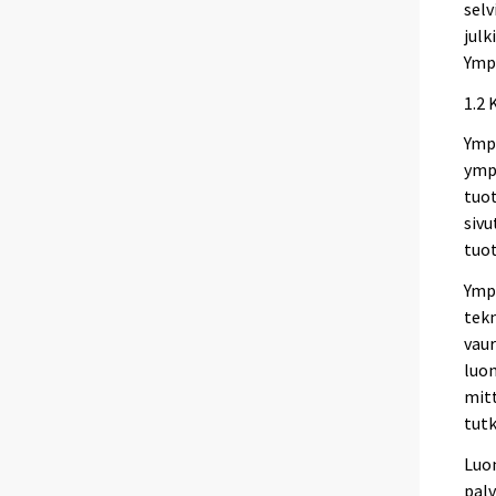
selv
julk
Ympä
1.2 
Ympä
ymp
tuot
sivu
tuot
Ympä
tekn
vaur
luon
mitt
tutk
Luon
palv