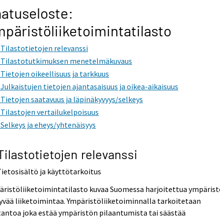
atuseloste:
päristöliiketoimintatilasto
. Tilastotietojen relevanssi
. Tilastotutkimuksen menetelmäkuvaus
. Tietojen oikeellisuus ja tarkkuus
. Julkaistujen tietojen ajantasaisuus ja oikea-aikaisuus
. Tietojen saatavuus ja läpinäkyvyys/selkeys
. Tilastojen vertailukelpoisuus
. Selkeys ja eheys/yhtenäisyys
 Tilastotietojen relevanssi
Tietosisältö ja käyttötarkoitus
äristöliiketoimintatilasto kuvaa Suomessa harjoitettua ympäris
tyvää liiketoimintaa. Ympäristöliiketoiminnalla tarkoitetaan
antoa joka estää ympäristön pilaantumista tai säästää