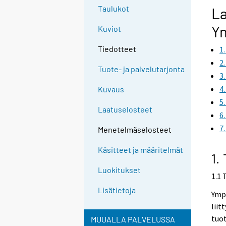
Taulukot
La
Ym
Kuviot
Tiedotteet
1
2
Tuote- ja palvelutarjonta
3
4
Kuvaus
5
Laatuselosteet
6
7
Menetelmäselosteet
Käsitteet ja määritelmät
1.
Luokitukset
1.1 
Lisätietoja
Ymp
liit
tuot
MUUALLA PALVELUSSA