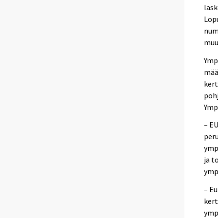
lask
Lopu
nume
muut
Ymp
määr
kert
pohj
Ympä
– E
peru
ympä
ja t
ympä
– Eu
kert
ympä