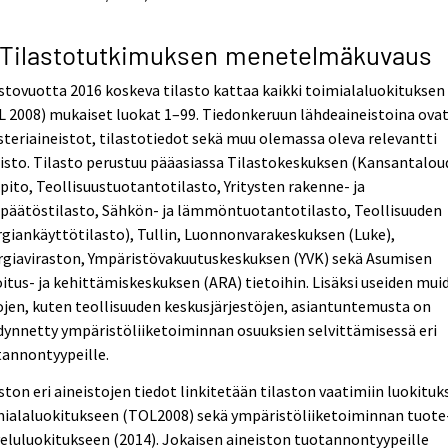
 Tilastotutkimuksen menetelmäkuvaus
stovuotta 2016 koskeva tilasto kattaa kaikki toimialaluokituksen
 2008) mukaiset luokat 1–99. Tiedonkeruun lähdeaineistoina ova
steriaineistot, tilastotiedot sekä muu olemassa oleva relevantti
isto. Tilasto perustuu pääasiassa Tilastokeskuksen (Kansantalo
npito, Teollisuustuotantotilasto, Yritysten rakenne- ja
npäätöstilasto, Sähkön- ja lämmöntuotantotilasto, Teollisuuden
giankäyttötilasto), Tullin, Luonnonvarakeskuksen (Luke),
rgiaviraston, Ympäristövakuutuskeskuksen (YVK) sekä Asumisen
itus- ja kehittämiskeskuksen (ARA) tietoihin. Lisäksi useiden mui
jen, kuten teollisuuden keskusjärjestöjen, asiantuntemusta on
ynnetty ympäristöliiketoiminnan osuuksien selvittämisessä eri
tannontyypeille.
ston eri aineistojen tiedot linkitetään tilaston vaatimiin luokituks
ialaluokitukseen (TOL2008) sekä ympäristöliiketoiminnan tuote-
eluluokitukseen (2014). Jokaisen aineiston tuotannontyypeille