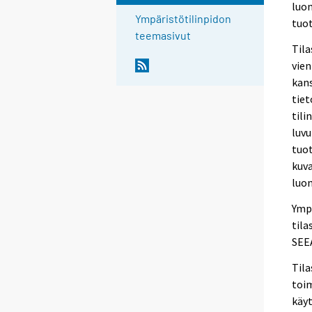
luon
Ympäristötilinpidon
tuo
teemasivut
Tila
vien
kans
tiet
tili
luvu
tuot
kuv
luon
Ympä
til
SEEA
Tila
toim
käy