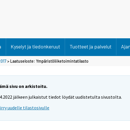
a
Kyselyt ja tiedonkeruut
Tuotteet ja palvelut
Aja
2017
> Laatuseloste: Ympäristöliiketoimintatilasto
ämä sivu on arkistoitu.
.4.2022 jälkeen julkaistut tiedot löydät uudistetulta sivustolta.
iirry uudelle tilastosivulle