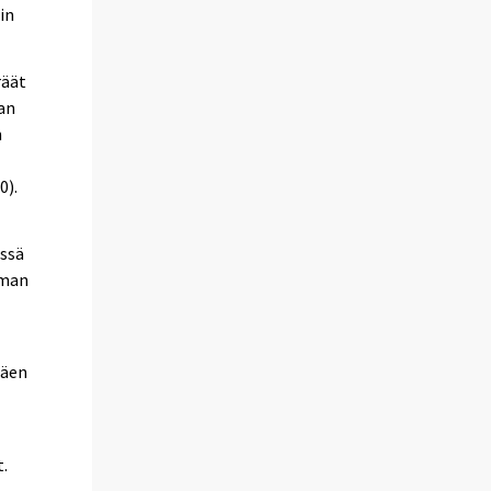
in
räät
an
n
0).
essä
mman
täen
.