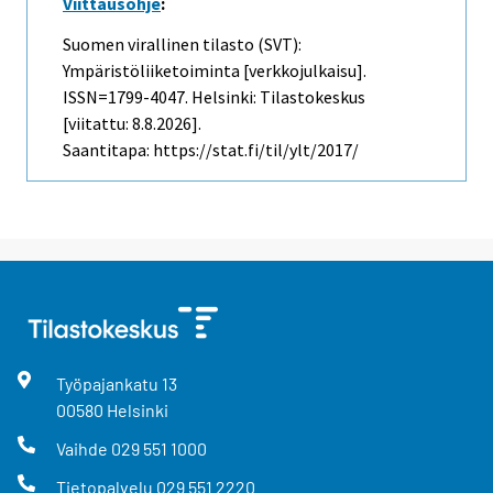
Viittausohje
:
Suomen virallinen tilasto (SVT):
Ympäristöliiketoiminta [verkkojulkaisu].
ISSN=1799-4047. Helsinki: Tilastokeskus
[viitattu: 8.8.2026].
Saantitapa: https://stat.fi/til/ylt/2017/
Työpajankatu
13
00580
Helsinki
Vaihde
029 551 1000
Tietopalvelu
029 551 2220