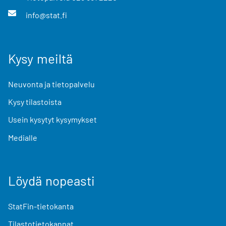
info@stat.fi
Kysy meiltä
Neuvonta ja tietopalvelu
Kysy tilastoista
Usein kysytyt kysymykset
Medialle
Löydä nopeasti
StatFin-tietokanta
Tilastotietokannat