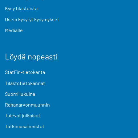
Kysy tilastoista
Usein kysytyt kysymykset
Medialle
Löydä nopeasti
StatFin-tietokanta
Tilastotietokannat
Suomi lukuina
Rahanarvonmuunnin
Tulevat julkaisut
Tutkimusaineistot