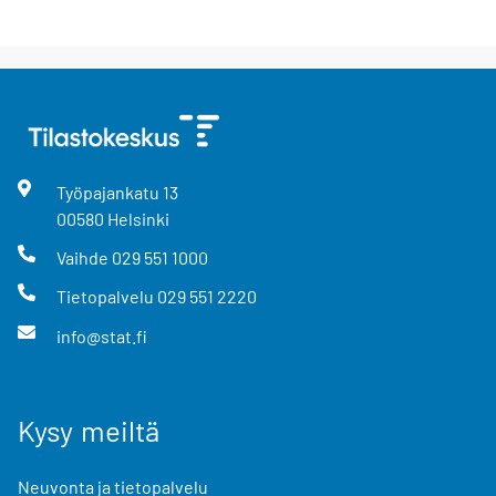
Työpajankatu
13
00580
Helsinki
Vaihde
029 551 1000
Tietopalvelu
029 551 2220
info@stat.fi
Kysy meiltä
Neuvonta ja tietopalvelu