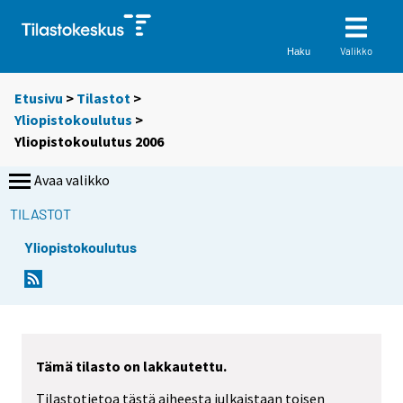
Valikko
Haku
Etusivu
>
Tilastot
>
Yliopistokoulutus
>
Yliopistokoulutus 2006
Avaa valikko
TILASTOT
Yliopistokoulutus
Tämä tilasto on lakkautettu.
Tilastotietoa tästä aiheesta julkaistaan toisen