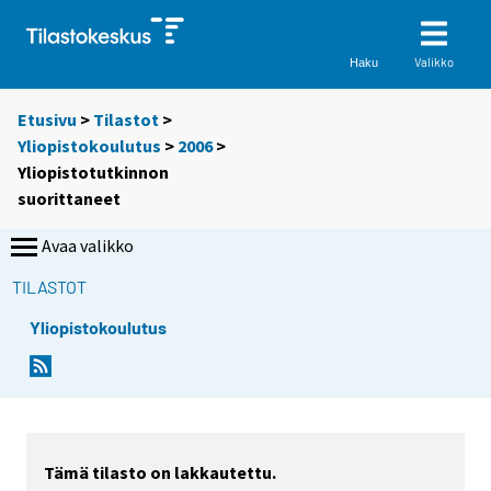
Valikko
Haku
Etusivu
>
Tilastot
>
Yliopistokoulutus
>
2006
>
Yliopistotutkinnon
suorittaneet
Avaa valikko
TILASTOT
Yliopistokoulutus
Tämä tilasto on lakkautettu.