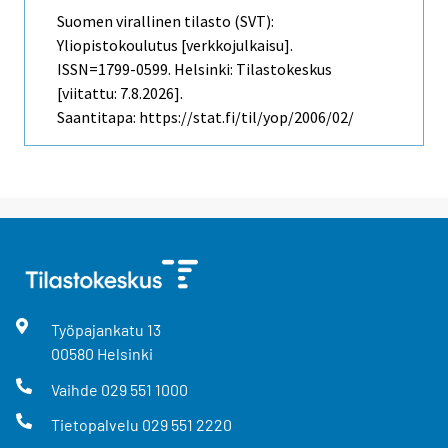
Suomen virallinen tilasto (SVT):
Yliopistokoulutus [verkkojulkaisu].
ISSN=1799-0599. Helsinki: Tilastokeskus
[viitattu: 7.8.2026].
Saantitapa: https://stat.fi/til/yop/2006/02/
Työpajankatu
13
00580
Helsinki
Vaihde
029 551 1000
Tietopalvelu
029 551 2220