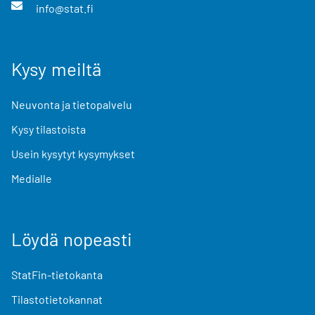
info@stat.fi
Kysy meiltä
Neuvonta ja tietopalvelu
Kysy tilastoista
Usein kysytyt kysymykset
Medialle
Löydä nopeasti
StatFin-tietokanta
Tilastotietokannat