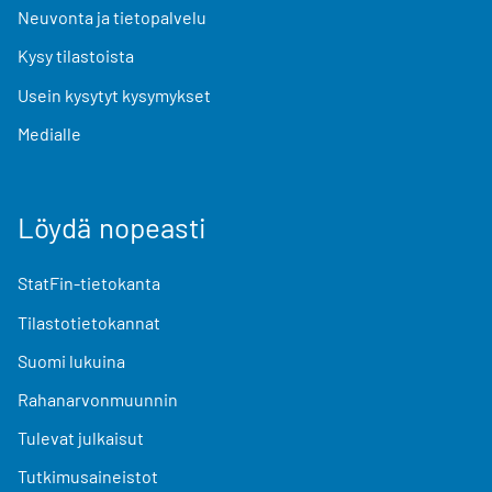
Neuvonta ja tietopalvelu
Kysy tilastoista
Usein kysytyt kysymykset
Medialle
Löydä nopeasti
StatFin-tietokanta
Tilastotietokannat
Suomi lukuina
Rahanarvonmuunnin
Tulevat julkaisut
Tutkimusaineistot