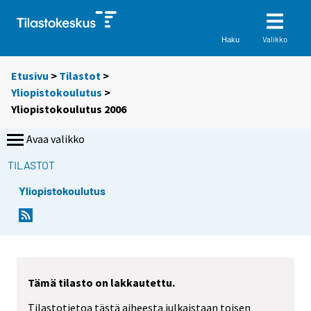
Valikko
Haku
Etusivu
>
Tilastot
>
Yliopistokoulutus
>
Yliopistokoulutus 2006
Avaa valikko
TILASTOT
Yliopistokoulutus
Tämä tilasto on lakkautettu.
Tilastotietoa tästä aiheesta julkaistaan toisen