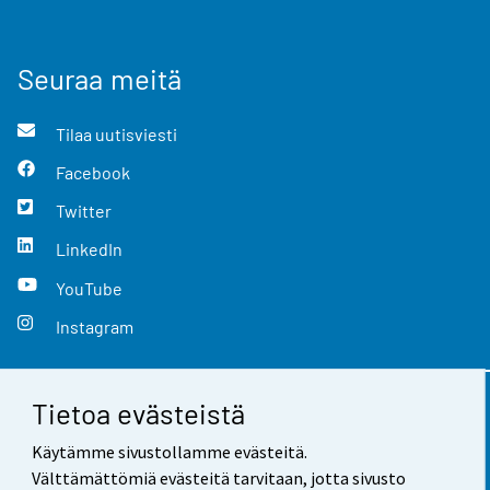
Seuraa meitä
Tilaa uutisviesti
Facebook
Twitter
LinkedIn
YouTube
Instagram
Tietoa evästeistä
Yhteystiedot
Käytämme sivustollamme evästeitä.
Palaute
Välttämättömiä evästeitä tarvitaan, jotta sivusto