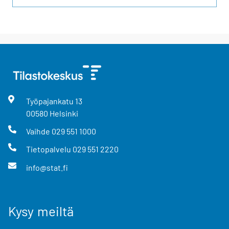
Työpajankatu
13
00580
Helsinki
Vaihde
029 551 1000
Tietopalvelu
029 551 2220
info@stat.fi
Kysy meiltä