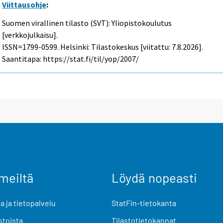
Viittausohje
:
Suomen virallinen tilasto (SVT): Yliopistokoulutus
[verkkojulkaisu].
ISSN=1799-0599. Helsinki: Tilastokeskus [viitattu: 7.8.2026].
Saantitapa: https://stat.fi/til/yop/2007/
meiltä
Löydä nopeasti
 ja tietopalvelu
StatFin-tietokanta
stoista
Tilastotietokannat