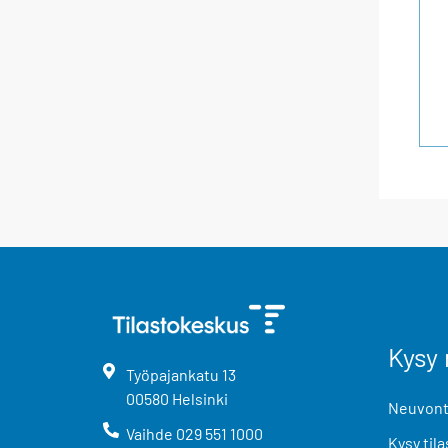
Kysy 
Työpajankatu
13
00580
Helsinki
Neuvonta
Vaihde
029 551 1000
Kysy tila