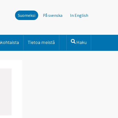
Suomeksi
På svenska
In English
nkohtaista
Tietoa meistä
Haku