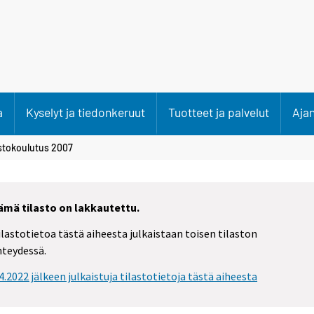
a
Kyselyt ja tiedonkeruut
Tuotteet ja palvelut
Aja
stokoulutus 2007
ämä tilasto on lakkautettu.
ilastotietoa tästä aiheesta julkaistaan toisen tilaston
hteydessä.
.4.2022 jälkeen julkaistuja tilastotietoja tästä aiheesta