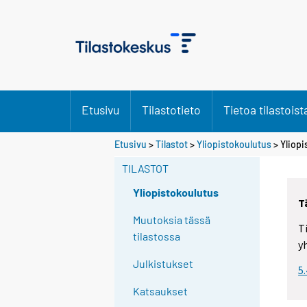
Etusivu
Tilastotieto
Tietoa tilastoist
Etusivu
>
Tilastot
>
Yliopistokoulutus
> Yliopi
TILASTOT
Yliopistokoulutus
T
Muutoksia tässä
T
tilastossa
y
Julkistukset
5
Katsaukset