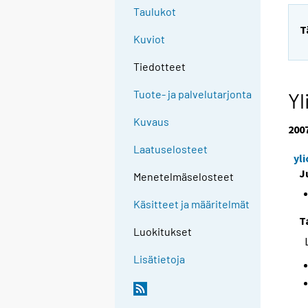
Taulukot
T
Kuviot
Tiedotteet
Tuote- ja palvelutarjonta
Yl
Kuvaus
200
Laatuselosteet
yl
J
Menetelmäselosteet
Käsitteet ja määritelmät
T
Luokitukset
Lisätietoja