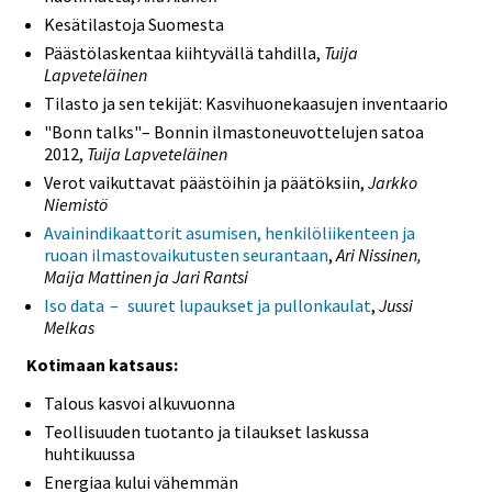
Kesätilastoja Suomesta
Päästölaskentaa kiihtyvällä tahdilla,
Tuija
Lapveteläinen
Tilasto ja sen tekijät: Kasvihuonekaasujen inventaario
"Bonn talks"– Bonnin ilmastoneuvottelujen satoa
2012,
Tuija Lapveteläinen
Verot vaikuttavat päästöihin ja päätöksiin,
Jarkko
Niemistö
Avainindikaattorit asumisen, henkilöliikenteen ja
ruoan ilmastovaikutusten seurantaan
,
Ari Nissinen,
Maija Mattinen ja Jari Rantsi
Iso data – suuret lupaukset ja pullonkaulat
,
Jussi
Melkas
Kotimaan katsaus:
Talous kasvoi alkuvuonna
Teollisuuden tuotanto ja tilaukset laskussa
huhtikuussa
Energiaa kului vähemmän