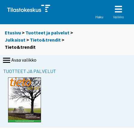
Valikko
Haku
Etusivu
>
Tuotteet ja palvelut
>
Julkaisut
>
Tieto&trendit
>
Tieto&trendit
Avaa valikko
TUOTTEET JA PALVELUT