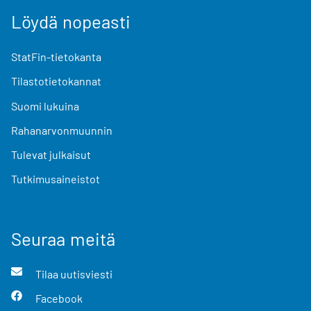
Löydä nopeasti
StatFin-tietokanta
Tilastotietokannat
Suomi lukuina
Rahanarvonmuunnin
Tulevat julkaisut
Tutkimusaineistot
Seuraa meitä
Tilaa uutisviesti
Facebook