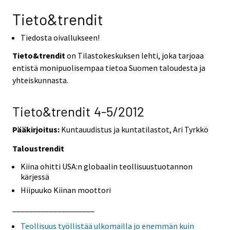
Tieto&trendit
Tiedosta oivallukseen!
Tieto&trendit
on Tilastokeskuksen lehti, joka tarjoaa
entistä monipuolisempaa tietoa Suomen taloudesta ja
yhteiskunnasta.
Tieto&trendit 4-5/2012
Pääkirjoitus:
Kuntauudistus ja kuntatilastot, Ari Tyrkkö
Taloustrendit
Kiina ohitti USA:n globaalin teollisuustuotannon
kärjessä
Hiipuuko Kiinan moottori
____________________
Teollisuus työllistää ulkomailla jo enemmän kuin