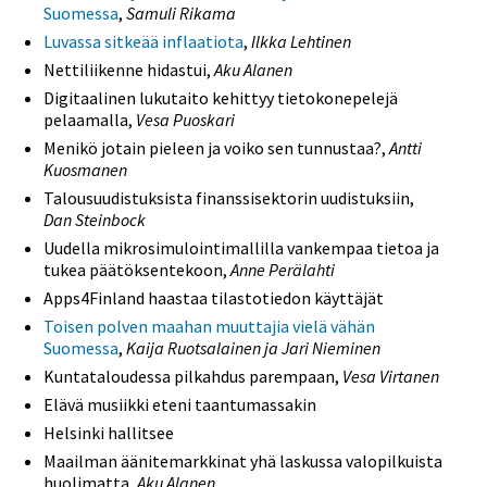
Suomessa
,
Samuli Rikama
Luvassa sitkeää inflaatiota
,
Ilkka Lehtinen
Nettiliikenne hidastui,
Aku Alanen
Digitaalinen lukutaito kehittyy tietokonepelejä
pelaamalla,
Vesa Puoskari
Menikö jotain pieleen ja voiko sen tunnustaa?,
Antti
Kuosmanen
Talousuudistuksista finanssisektorin uudistuksiin,
Dan Steinbock
Uudella mikrosimulointimallilla vankempaa tietoa ja
tukea päätöksentekoon,
Anne Perälahti
Apps4Finland haastaa tilastotiedon käyttäjät
Toisen polven maahan muuttajia vielä vähän
Suomessa
,
Kaija Ruotsalainen ja Jari Nieminen
Kuntataloudessa pilkahdus parempaan,
Vesa Virtanen
Elävä musiikki eteni taantumassakin
Helsinki hallitsee
Maailman äänitemarkkinat yhä laskussa valopilkuista
huolimatta,
Aku Alanen