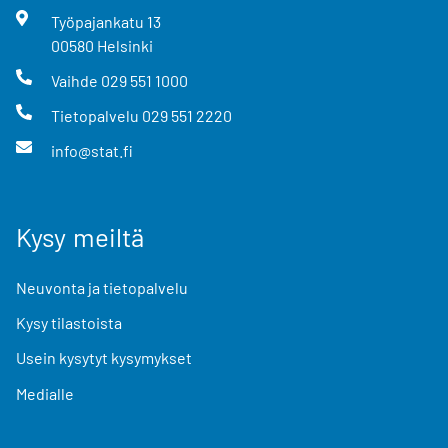
Työpajankatu
13
00580
Helsinki
Vaihde
029 551 1000
Tietopalvelu
029 551 2220
info@stat.fi
Kysy meiltä
Neuvonta ja tietopalvelu
Kysy tilastoista
Usein kysytyt kysymykset
Medialle