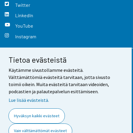
Twitter
LinkedIn
YouTube
Instagram
Tietoa evästeistä
Yhteystiedot
Käytämme sivustollamme evästeitä.
Palaute
Välttämättömiä evästeitä tarvitaan, jotta sivusto
toimii oikein. Muita evästeitä tarvitaan videoiden,
Käyttöehdot
podcastien ja palautepalvelun esittämiseen.
Tietosuoja
Lue lisää evästeistä.
Saavutettavuus
Hyväksyn kaikki evästeet
Tietoa sivustosta
Vain välttämättömät evästeet
Evästeasetukset