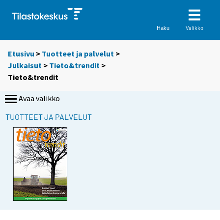
Valikko
Haku
Etusivu
>
Tuotteet ja palvelut
>
Julkaisut
>
Tieto&trendit
>
Tieto&trendit
Avaa valikko
TUOTTEET JA PALVELUT