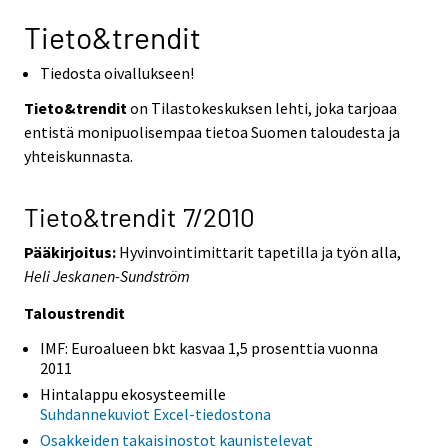
Tieto&trendit
Tiedosta oivallukseen!
Tieto&trendit
on Tilastokeskuksen lehti, joka tarjoaa
entistä monipuolisempaa tietoa Suomen taloudesta ja
yhteiskunnasta.
Tieto&trendit 7/2010
Pääkirjoitus:
Hyvinvointimittarit tapetilla ja työn alla,
Heli Jeskanen-Sundström
Taloustrendit
IMF: Euroalueen bkt kasvaa 1,5 prosenttia vuonna
2011
Hintalappu ekosysteemille
Suhdannekuviot Excel-tiedostona
Osakkeiden takaisinostot kaunistelevat