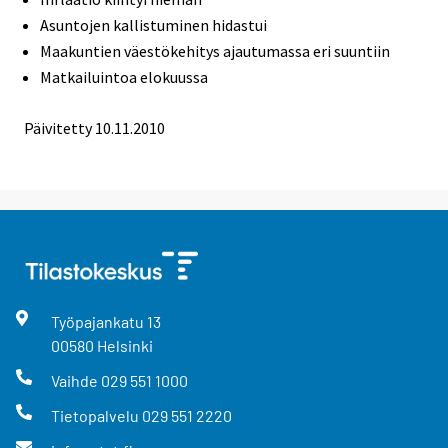
Asuntojen kallistuminen hidastui
Maakuntien väestökehitys ajautumassa eri suuntiin
Matkailuintoa elokuussa
Päivitetty 10.11.2010
Työpajankatu
13
00580
Helsinki
Vaihde
029 551 1000
Tietopalvelu
029 551 2220