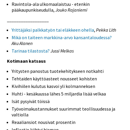
Ravintola-ala ulkomaalaistuu - etenkin
pääkaupunkiseudulla,
Jouko Rajaniemi
__________________
Yrittäjäksi palkkatyön tai eläkkeen ohella
,
Pekka Lith
Mikä on taiteen markkina-arvo kansantaloudessa?
Aku Alanen
Tarinaa tilastosta?
Jussi Melkas
Kotimaan katsaus
Yritysten panostus tuotekehitykseen notkahti
Tehtaiden käyttöasteet nousseet kohisten
Kivihiilen kulutus kasvoi yli kolmanneksen
Huhti - kesäkuussa lähes 5 miljardia lisää velkaa
Isät pysyivät töissä
Työvoimakustannukset suurimmat teollisuudessa ja
valtiolla
Reaaliansiot nousivat prosentin
Inflaatio kiihtyi hieman