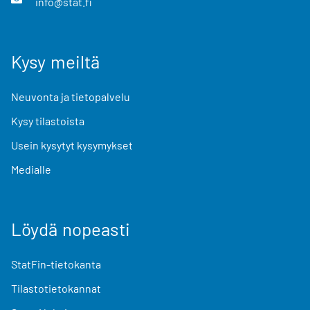
info@stat.fi
Kysy meiltä
Neuvonta ja tietopalvelu
Kysy tilastoista
Usein kysytyt kysymykset
Medialle
Löydä nopeasti
StatFin-tietokanta
Tilastotietokannat