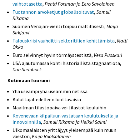
vaihtotasetta
,
Pentti Forsman ja Eero Savolainen
Tuotannon arvoketjut globalisoituvat
,
Samuli
Rikama
Suomen Venäjän-vienti toipuu maltillisesti,
Maija
Sirkjärvi
Talouskriisi vauhditti sektoritilien kehittämistä
,
Matti
Okko
Euro selvinnyt hyvin törmäystestistä,
Vesa Puoskari
USA ajautumassa kohti historiallista stagnaatiota,
Dan Steinbock
Kotimaan foorumi
Yhä useampi yhä useammin netissä
Kuluttajat edelleen luottavaisia
Maailman tilastopäivä vei tilastot kouluihin
Kovenevaan kilpailuun vastataan koulutuksella ja
innovoinnilla
,
Samuli Rikama ja Heikki Salmi
Ulkomaalaisten yrittäjyys yleisempää kuin muun
väestön,
Kaija Ruotsalainen