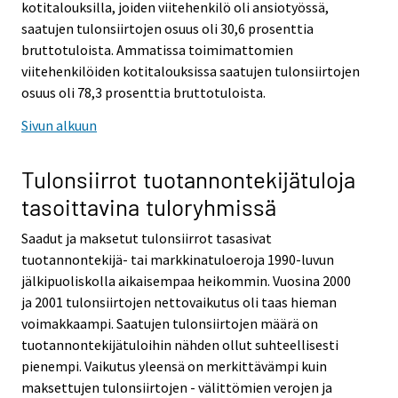
kotitalouksilla, joiden viitehenkilö oli ansiotyössä,
saatujen tulonsiirtojen osuus oli 30,6 prosenttia
bruttotuloista. Ammatissa toimimattomien
viitehenkilöiden kotitalouksissa saatujen tulonsiirtojen
osuus oli 78,3 prosenttia bruttotuloista.
Sivun alkuun
Tulonsiirrot tuotannontekijätuloja
tasoittavina tuloryhmissä
Saadut ja maksetut tulonsiirrot tasasivat
tuotannontekijä- tai markkinatuloeroja 1990-luvun
jälkipuoliskolla aikaisempaa heikommin. Vuosina 2000
ja 2001 tulonsiirtojen nettovaikutus oli taas hieman
voimakkaampi. Saatujen tulonsiirtojen määrä on
tuotannontekijätuloihin nähden ollut suhteellisesti
pienempi. Vaikutus yleensä on merkittävämpi kuin
maksettujen tulonsiirtojen - välittömien verojen ja