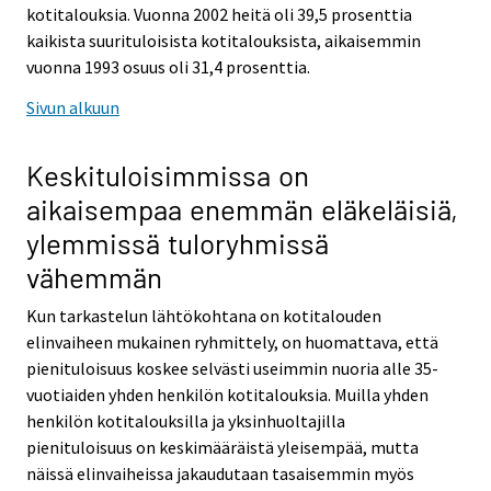
kotitalouksia. Vuonna 2002 heitä oli 39,5 prosenttia
kaikista suurituloisista kotitalouksista, aikaisemmin
vuonna 1993 osuus oli 31,4 prosenttia.
Sivun alkuun
Keskituloisimmissa on
aikaisempaa enemmän eläkeläisiä,
ylemmissä tuloryhmissä
vähemmän
Kun tarkastelun lähtökohtana on kotitalouden
elinvaiheen mukainen ryhmittely, on huomattava, että
pienituloisuus koskee selvästi useimmin nuoria alle 35-
vuotiaiden yhden henkilön kotitalouksia. Muilla yhden
henkilön kotitalouksilla ja yksinhuoltajilla
pienituloisuus on keskimääräistä yleisempää, mutta
näissä elinvaiheissa jakaudutaan tasaisemmin myös