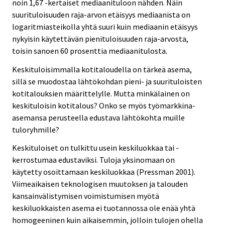
noin 1,67 -kertaiset mediaanituloon nähden. Näin
suurituloisuuden raja-arvon etäisyys mediaanista on
logaritmiasteikolla yhtä suuri kuin mediaanin etäisyys
nykyisin käytettävän pienituloisuuden raja-arvosta,
toisin sanoen 60 prosenttia mediaanitulosta.
Keskituloisimmalla kotitaloudella on tärkeä asema,
sillä se muodostaa lähtökohdan pieni- ja suurituloisten
kotitalouksien määrittelylle. Mutta minkälainen on
keskituloisin kotitalous? Onko se myös työmarkkina-
asemansa perusteella edustava lähtökohta muille
tuloryhmille?
Keskituloiset on tulkittu usein keskiluokkaa tai -
kerrostumaa edustaviksi. Tuloja yksinomaan on
käytetty osoittamaan keskiluokkaa (Pressman 2001).
Viimeaikaisen teknologisen muutoksen ja talouden
kansainvälistymisen voimistumisen myötä
keskiluokkaisten asema ei tuotannossa ole enää yhtä
homogeeninen kuin aikaisemmin, jolloin tulojen ohella