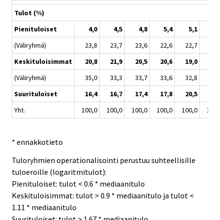
Tulot (%)
Pienituloiset
4,0
4,5
4,8
5,4
5,1
5,
(Väliryhmä)
23,8
23,7
23,6
22,6
22,7
21,
Keskituloisimmat
20,8
21,9
20,5
20,6
19,0
17,
(Väliryhmä)
35,0
33,3
33,7
33,6
32,8
33,
Suurituloiset
16,4
16,7
17,4
17,8
20,5
20,
Yht.
100,0
100,0
100,0
100,0
100,0
100,
* ennakkotieto
Tuloryhmien operationalisointi perustuu suhteellisille
tuloeroille (logaritmitulot):
Pienituloiset: tulot < 0.6 * mediaanitulo
Keskituloisimmat: tulot > 0.9 * mediaanitulo ja tulot <
1.11 * mediaanitulo
Suurituloiset: tulot > 1.67 * mediaanitulo