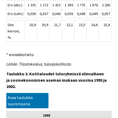
Ero (abs.)
1 335
1 272
1 415
1 389
1 775
1 876
2 260
2 
Ero (suht.)
0,038
0,037
0,040
0,039
0,048
0,049
0,057
0,
Gini-
20,9
20,9
21,7
22,1
23,5
24,6
25,8
2
kerroin,
%
* ennakkotieto
Lähde: Tilastokeskus, tulonjakotilasto
Taulukko 3. Kotitaloudet tuloryhmissä elinvaiheen
ja sosioekonomisen aseman mukaan vuosina 1993 ja
2002.
Avaa taulukko
suurempana
1993