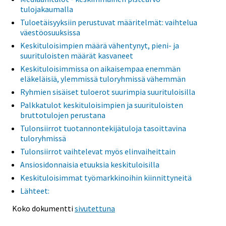
tulojakaumalla
Tuloetäisyyksiin perustuvat määritelmät: vaihtelua
väestöosuuksissa
Keskituloisimpien määrä vähentynyt, pieni- ja
suurituloisten määrät kasvaneet
Keskituloisimmissa on aikaisempaa enemmän
eläkeläisiä, ylemmissä tuloryhmissä vähemmän
Ryhmien sisäiset tuloerot suurimpia suurituloisilla
Palkkatulot keskituloisimpien ja suurituloisten
bruttotulojen perustana
Tulonsiirrot tuotannontekijätuloja tasoittavina
tuloryhmissä
Tulonsiirrot vaihtelevat myös elinvaiheittain
Ansiosidonnaisia etuuksia keskituloisilla
Keskituloisimmat työmarkkinoihin kiinnittyneitä
Lähteet:
Koko dokumentti
sivutettuna