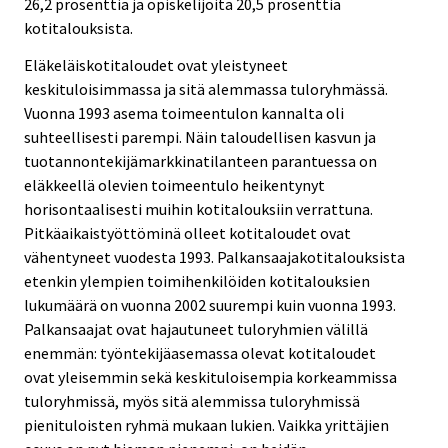
26,2 prosenttia ja opiskelijoita 20,5 prosenttia
kotitalouksista.
Eläkeläiskotitaloudet ovat yleistyneet
keskituloisimmassa ja sitä alemmassa tuloryhmässä.
Vuonna 1993 asema toimeentulon kannalta oli
suhteellisesti parempi. Näin taloudellisen kasvun ja
tuotannontekijämarkkinatilanteen parantuessa on
eläkkeellä olevien toimeentulo heikentynyt
horisontaalisesti muihin kotitalouksiin verrattuna.
Pitkäaikaistyöttöminä olleet kotitaloudet ovat
vähentyneet vuodesta 1993. Palkansaajakotitalouksista
etenkin ylempien toimihenkilöiden kotitalouksien
lukumäärä on vuonna 2002 suurempi kuin vuonna 1993.
Palkansaajat ovat hajautuneet tuloryhmien välillä
enemmän: työntekijäasemassa olevat kotitaloudet
ovat yleisemmin sekä keskituloisempia korkeammissa
tuloryhmissä, myös sitä alemmissa tuloryhmissä
pienituloisten ryhmä mukaan lukien. Vaikka yrittäjien