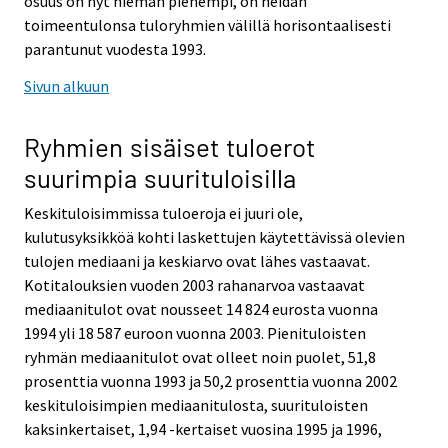
osuus on nyt hieman pienempi, on heidän
toimeentulonsa tuloryhmien välillä horisontaalisesti
parantunut vuodesta 1993.
Sivun alkuun
Ryhmien sisäiset tuloerot
suurimpia suurituloisilla
Keskituloisimmissa tuloeroja ei juuri ole,
kulutusyksikköä kohti laskettujen käytettävissä olevien
tulojen mediaani ja keskiarvo ovat lähes vastaavat.
Kotitalouksien vuoden 2003 rahanarvoa vastaavat
mediaanitulot ovat nousseet 14 824 eurosta vuonna
1994 yli 18 587 euroon vuonna 2003. Pienituloisten
ryhmän mediaanitulot ovat olleet noin puolet, 51,8
prosenttia vuonna 1993 ja 50,2 prosenttia vuonna 2002
keskituloisimpien mediaanitulosta, suurituloisten
kaksinkertaiset, 1,94 -kertaiset vuosina 1995 ja 1996,