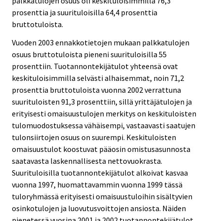
palkkatulojen osuus oli keskituloisimmilla 76,3
prosenttia ja suurituloisilla 64,4 prosenttia
bruttotuloista.
Vuoden 2003 ennakkotietojen mukaan palkkatulojen
osuus bruttotuloista pieneni suurituloisilla 55
prosenttiin. Tuotannontekijätulot yhteensä ovat
keskituloisimmilla selvästi alhaisemmat, noin 71,2
prosenttia bruttotuloista vuonna 2002 verrattuna
suurituloisten 91,3 prosenttiin, sillä yrittäjätulojen ja
erityisesti omaisuustulojen merkitys on keskituloisten
tulomuodostuksessa vähäisempi, vastaavasti saatujen
tulonsiirtojen osuus on suurempi. Keskituloisten
omaisuustulot koostuvat pääosin omistusasunnosta
saatavasta laskennallisesta nettovuokrasta.
Suurituloisilla tuotannontekijätulot alkoivat kasvaa
vuonna 1997, huomattavammin vuonna 1999 tässä
tuloryhmässä erityisesti omaisuustuloihin sisältyvien
osinkotulojen ja luovutusvoittojen ansiosta. Näiden
pienetessä vuosina 2001 ja 2002 tuotannontekijätulot