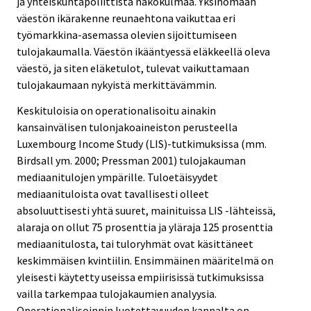
ja yhteiskuntapoliittista näkökulmaa. Yksinomaan
väestön ikärakenne reunaehtona vaikuttaa eri
työmarkkina-asemassa olevien sijoittumiseen
tulojakaumalla. Väestön ikääntyessä eläkkeellä oleva
väestö, ja siten eläketulot, tulevat vaikuttamaan
tulojakaumaan nykyistä merkittävämmin.
Keskituloisia on operationalisoitu ainakin
kansainvälisen tulonjakoaineiston perusteella
Luxembourg Income Study (LIS)-tutkimuksissa (mm.
Birdsall ym. 2000; Pressman 2001) tulojakauman
mediaanitulojen ympärille. Tuloetäisyydet
mediaanituloista ovat tavallisesti olleet
absoluuttisesti yhtä suuret, mainituissa LIS -lähteissä,
alaraja on ollut 75 prosenttia ja yläraja 125 prosenttia
mediaanitulosta, tai tuloryhmät ovat käsittäneet
keskimmäisen kvintiilin. Ensimmäinen määritelmä on
yleisesti käytetty useissa empiirisissä tutkimuksissa
vailla tarkempaa tulojakaumien analyysia.
Operationalisoinnin luotettavuuden kannalta on