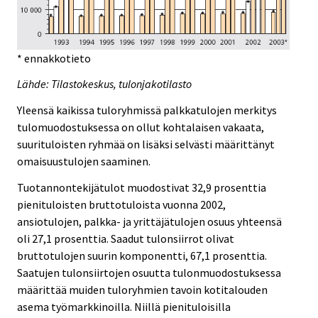
* ennakkotieto
Lähde: Tilastokeskus, tulonjakotilasto
Yleensä kaikissa tuloryhmissä palkkatulojen merkitys
tulomuodostuksessa on ollut kohtalaisen vakaata,
suurituloisten ryhmää on lisäksi selvästi määrittänyt
omaisuustulojen saaminen.
Tuotannontekijätulot muodostivat 32,9 prosenttia
pienituloisten bruttotuloista vuonna 2002,
ansiotulojen, palkka- ja yrittäjätulojen osuus yhteensä
oli 27,1 prosenttia. Saadut tulonsiirrot olivat
bruttotulojen suurin komponentti, 67,1 prosenttia.
Saatujen tulonsiirtojen osuutta tulonmuodostuksessa
määrittää muiden tuloryhmien tavoin kotitalouden
asema työmarkkinoilla. Niillä pienituloisilla