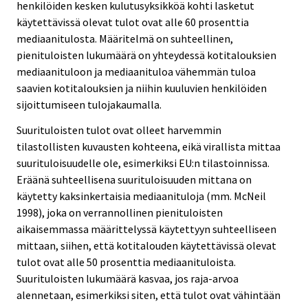
henkilöiden kesken kulutusyksikköä kohti lasketut
käytettävissä olevat tulot ovat alle 60 prosenttia
mediaanitulosta. Määritelmä on suhteellinen,
pienituloisten lukumäärä on yhteydessä kotitalouksien
mediaanituloon ja mediaanituloa vähemmän tuloa
saavien kotitalouksien ja niihin kuuluvien henkilöiden
sijoittumiseen tulojakaumalla.
Suurituloisten tulot ovat olleet harvemmin
tilastollisten kuvausten kohteena, eikä virallista mittaa
suurituloisuudelle ole, esimerkiksi EU:n tilastoinnissa.
Eräänä suhteellisena suurituloisuuden mittana on
käytetty kaksinkertaisia mediaanituloja (mm. McNeil
1998), joka on verrannollinen pienituloisten
aikaisemmassa määrittelyssä käytettyyn suhteelliseen
mittaan, siihen, että kotitalouden käytettävissä olevat
tulot ovat alle 50 prosenttia mediaanituloista.
Suurituloisten lukumäärä kasvaa, jos raja-arvoa
alennetaan, esimerkiksi siten, että tulot ovat vähintään