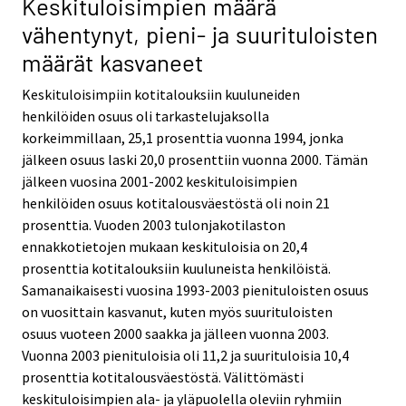
Keskituloisimpien määrä
vähentynyt, pieni- ja suurituloisten
määrät kasvaneet
Keskituloisimpiin kotitalouksiin kuuluneiden
henkilöiden osuus oli tarkastelujaksolla
korkeimmillaan, 25,1 prosenttia vuonna 1994, jonka
jälkeen osuus laski 20,0 prosenttiin vuonna 2000. Tämän
jälkeen vuosina 2001-2002 keskituloisimpien
henkilöiden osuus kotitalousväestöstä oli noin 21
prosenttia. Vuoden 2003 tulonjakotilaston
ennakkotietojen mukaan keskituloisia on 20,4
prosenttia kotitalouksiin kuuluneista henkilöistä.
Samanaikaisesti vuosina 1993-2003 pienituloisten osuus
on vuosittain kasvanut, kuten myös suurituloisten
osuus vuoteen 2000 saakka ja jälleen vuonna 2003.
Vuonna 2003 pienituloisia oli 11,2 ja suurituloisia 10,4
prosenttia kotitalousväestöstä. Välittömästi
keskituloisimpien ala- ja yläpuolella oleviin ryhmiin