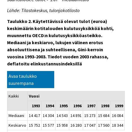
Lähde: Tilastokeskus, tulonjakotilasto
Taulukko 2. Käytettävissä olevat tulot (euroa)
keskimäärin kotitalouden kulutusyksikköä kohti,
muunnettu OECD:n kulutusyksikköasteikko.
Mediaani ja keskiarvo, lukujen välinen erotus
absoluuttisena ja suhteellisena, Gini-kerroin
vuosina 1993-2003. Tiedot vuoden 2003 rahassa,
deflatoitu elinkustannusindeksillä
Avaa taulukko
suurempana
Kaikki
Vuosi
1993
1994
1995
1996
1997
1998
1999
2
Mediaani
14 417
14 304
14 543
14 891
15 273
15 684
16 084
16 
Keskiarvo
15 752
15 577
15 958
16 280
17 047
17 560
18 344
18 