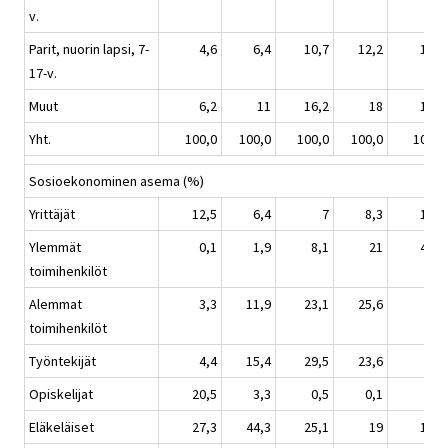
v.
Parit, nuorin lapsi, 7-
4,6
6,4
10,7
12,2
10,7
17-v.
Muut
6,2
11
16,2
18
12,9
Yht.
100,0
100,0
100,0
100,0
100,0
Sosioekonominen asema (%)
Yrittäjät
12,5
6,4
7
8,3
16,1
Ylemmät
0,1
1,9
8,1
21
45,5
toimihenkilöt
Alemmat
3,3
11,9
23,1
25,6
12
toimihenkilöt
Työntekijät
4,4
15,4
29,5
23,6
8
Opiskelijat
20,5
3,3
0,5
0,1
0,4
Eläkeläiset
27,3
44,3
25,1
19
16,6