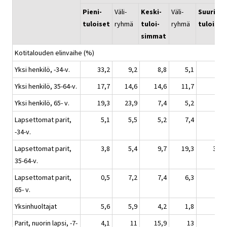
Pieni-
Väli-
Keski-
Väli-
Suuri-
tuloiset
ryhmä
tuloi-
ryhmä
tuloiset
simmat
Kotitalouden elinvaihe (%)
Yksi henkilö, -34-v.
33,2
9,2
8,8
5,1
3,1
Yksi henkilö, 35-64-v.
17,7
14,6
14,6
11,7
15
Yksi henkilö, 65- v.
19,3
23,9
7,4
5,2
4,1
Lapsettomat parit,
5,1
5,5
5,2
7,4
5,1
-34-v.
Lapsettomat parit,
3,8
5,4
9,7
19,3
31,4
35-64-v.
Lapsettomat parit,
0,5
7,2
7,4
6,3
7,2
65- v.
Yksinhuoltajat
5,6
5,9
4,2
1,8
1
Parit, nuorin lapsi, -7-
4,1
11
15,9
13
9,4