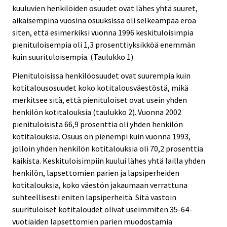
kuuluvien henkilöiden osuudet ovat lähes yhtä suuret,
aikaisempina vuosina osuuksissa oli selkeämpää eroa
siten, että esimerkiksi vuonna 1996 keskituloisimpia
pienituloisempia oli 1,3 prosenttiyksikköä enemmän
kuin suurituloisempia. (Taulukko 1)
Pienituloisissa henkilöosuudet ovat suurempia kuin
kotitalousosuudet koko kotitalousväestöstä, mikä
merkitsee sitä, että pienituloiset ovat usein yhden
henkilön kotitalouksia (taulukko 2). Vuonna 2002
pienituloisista 66,9 prosenttia oli yhden henkilön
kotitalouksia. Osuus on pienempi kuin vuonna 1993,
jolloin yhden henkilön kotitalouksia oli 70,2 prosenttia
kaikista. Keskituloisimpiin kuului lähes yhtä lailla yhden
henkilön, lapsettomien parien ja lapsiperheiden
kotitalouksia, koko väestön jakaumaan verrattuna
suhteellisesti eniten lapsiperheitä. Sitä vastoin
suurituloiset kotitaloudet olivat useimmiten 35-64-
vuotiaiden lapsettomien parien muodostamia