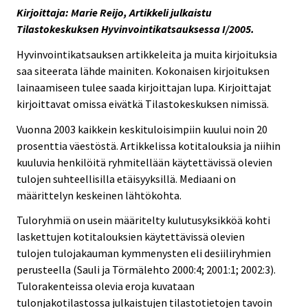
Kirjoittaja: Marie Reijo, Artikkeli julkaistu
Tilastokeskuksen Hyvinvointikatsauksessa I/2005.
Hyvinvointikatsauksen artikkeleita ja muita kirjoituksia
saa siteerata lähde mainiten. Kokonaisen kirjoituksen
lainaamiseen tulee saada kirjoittajan lupa. Kirjoittajat
kirjoittavat omissa eivätkä Tilastokeskuksen nimissä.
Vuonna 2003 kaikkein keskituloisimpiin kuului noin 20
prosenttia väestöstä. Artikkelissa kotitalouksia ja niihin
kuuluvia henkilöitä ryhmitellään käytettävissä olevien
tulojen suhteellisilla etäisyyksillä. Mediaani on
määrittelyn keskeinen lähtökohta.
Tuloryhmiä on usein määritelty kulutusyksikköä kohti
laskettujen kotitalouksien käytettävissä olevien
tulojen tulojakauman kymmenysten eli desiiliryhmien
perusteella (Sauli ja Törmälehto 2000:4; 2001:1; 2002:3).
Tulorakenteissa olevia eroja kuvataan
tulonjakotilastossa julkaistujen tilastotietojen tavoin