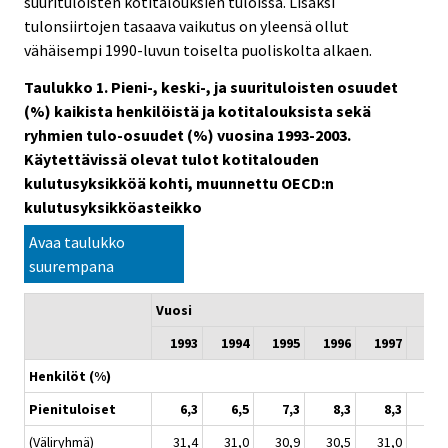
suurituloisten kotitalouksien tuloissa. Lisäksi
tulonsiirtojen tasaava vaikutus on yleensä ollut
vähäisempi 1990-luvun toiselta puoliskolta alkaen.
Taulukko 1. Pieni-, keski-, ja suurituloisten osuudet
(%) kaikista henkilöistä ja kotitalouksista sekä
ryhmien tulo-osuudet (%) vuosina 1993-2003.
Käytettävissä olevat tulot kotitalouden
kulutusyksikköä kohti, muunnettu OECD:n
kulutusyksikköasteikko
Avaa taulukko
suurempana
Vuosi
1993
1994
1995
1996
1997
199
Henkilöt (%)
Pienituloiset
6,3
6,5
7,3
8,3
8,3
9,
(Väliryhmä)
31,4
31,0
30,9
30,5
31,0
30,