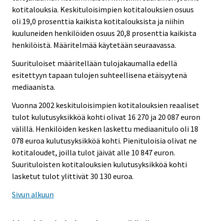
kotitalouksia. Keskituloisimpien kotitalouksien osuus
oli 19,0 prosenttia kaikista kotitalouksista ja niihin
kuuluneiden henkilöiden osuus 20,8 prosenttia kaikista
henkilöistä. Määritelmää käytetään seuraavassa.
Suurituloiset määritellään tulojakaumalla edellä
esitettyyn tapaan tulojen suhteellisena etäisyytenä
mediaanista.
Vuonna 2002 keskituloisimpien kotitalouksien reaaliset
tulot kulutusyksikköä kohti olivat 16 270 ja 20 087 euron
välillä. Henkilöiden kesken laskettu mediaanitulo oli 18
078 euroa kulutusyksikköä kohti. Pienituloisia olivat ne
kotitaloudet, joilla tulot jäivät alle 10 847 euron.
Suurituloisten kotitalouksien kulutusyksikköä kohti
lasketut tulot ylittivät 30 130 euroa.
Sivun alkuun