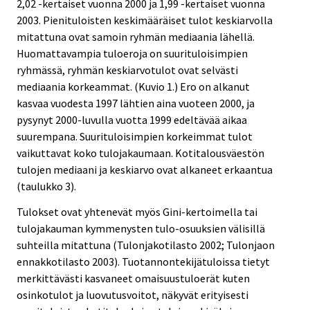
2,02 -kertaiset vuonna 2000 ja 1,99 -kertaiset vuonna
2003. Pienituloisten keskimääräiset tulot keskiarvolla
mitattuna ovat samoin ryhmän mediaania lähellä.
Huomattavampia tuloeroja on suurituloisimpien
ryhmässä, ryhmän keskiarvotulot ovat selvästi
mediaania korkeammat. (Kuvio 1.) Ero on alkanut
kasvaa vuodesta 1997 lähtien aina vuoteen 2000, ja
pysynyt 2000-luvulla vuotta 1999 edeltävää aikaa
suurempana. Suurituloisimpien korkeimmat tulot
vaikuttavat koko tulojakaumaan. Kotitalousväestön
tulojen mediaani ja keskiarvo ovat alkaneet erkaantua
(taulukko 3).
Tulokset ovat yhtenevät myös Gini-kertoimella tai
tulojakauman kymmenysten tulo-osuuksien välisillä
suhteilla mitattuna (Tulonjakotilasto 2002; Tulonjaon
ennakkotilasto 2003). Tuotannontekijätuloissa tietyt
merkittävästi kasvaneet omaisuustuloerät kuten
osinkotulot ja luovutusvoitot, näkyvät erityisesti