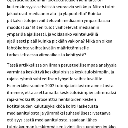
kuitenkin syytä selvittää seuraavia seikkoja. Miten tulot
jakautuvat mediaanin ala- ja yläpuolella? Kuinka
pitkäksi tulojen vaihteluväli mediaanin ympärillä saa
muodostua? Miten tulot vaihtelevat mediaanin
ympärillä ajallisesti, ja voidaanko vaihteluväliä
ajallisesti pitää kuinka pitkään vakiona? Mikä on oikea
lähtökohta vaihteluvälin määrittämiselle
tarkasteltaessa viimeaikaista kehitystä?
Tässä artikkelissa on ilman perusteellisempaa analyysia
varminta keskittyä keskituloisista keskituloisimpiin, ja
rajata ryhmä suhteellisen lyhyelle vaihteluvälille.
Esimerkiksi vuoden 2002 tulonjakotilaston aineistosta
ilmenee, että asettamalla keskituloisimpien alimmaksi
raja-arvoksi 90 prosenttia henkilöiden kesken
kotitalouden kulutusyksikköä kohti lasketusta
mediaanitulosta ja ylimmäksi suhteellisesti vastaava
etäisyys tästä mediaanitulosta, saadaan lähes
tulojakauman keskimmäisen kvintiilin suuruinen joukko