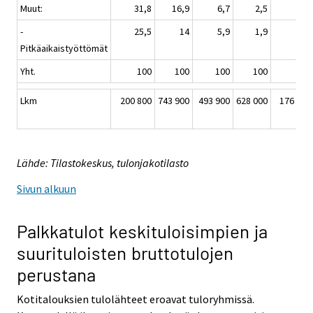
Muut:
31,8
16,9
6,7
2,5
1,3
-
25,5
14
5,9
1,9
0,7
Pitkäaikaistyöttömät
Yht.
100
100
100
100
100
Lkm
200 800
743 900
493 900
628 000
176 500
Lähde: Tilastokeskus, tulonjakotilasto
Sivun alkuun
Palkkatulot keskituloisimpien ja
suurituloisten bruttotulojen
perustana
Kotitalouksien tulolähteet eroavat tuloryhmissä.