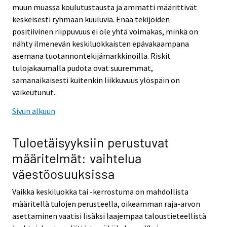
muun muassa koulutustausta ja ammatti määrittivät
keskeisesti ryhmään kuuluvia. Enää tekijöiden
positiivinen riippuvuus ei ole yhtä voimakas, minkä on
nähty ilmenevän keskiluokkaisten epävakaampana
asemana tuotannontekijämarkkinoilla. Riskit
tulojakaumalla pudota ovat suuremmat,
samanaikaisesti kuitenkin liikkuvuus ylöspäin on
vaikeutunut.
Sivun alkuun
Tuloetäisyyksiin perustuvat
määritelmät: vaihtelua
väestöosuuksissa
Vaikka keskiluokka tai -kerrostuma on mahdollista
määritellä tulojen perusteella, oikeamman raja-arvon
asettaminen vaatisi lisäksi laajempaa taloustieteellistä