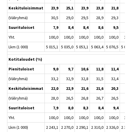
Keskituloisimmat
23,9
25,1
23,9
23,8
21,8
20,
(Väliryhmä)
30,5
29,0
29,5
28,9
29,3
29,
Suurituloiset
7,9
8,4
8,4
8,6
9,5
9,
Yht.
100,0
100,0
100,0
100,0
100,0
100,
Lkm (1 000)
5 015,1
5 035,0
5 053,1
5 063,4
5 076,5
5 086,
Kotitaloudet (%)
Pienituloiset
9,0
9,7
10,6
11,8
11,4
12,
(Väliryhmä)
33,2
32,9
32,8
31,5
32,4
31,
Keskituloisimmat
22,0
22,9
21,6
21,6
20,3
19,
(Väliryhmä)
28,0
26,5
26,8
26,7
26,5
27,
Suurituloiset
7,9
8,0
8,3
8,4
9,4
9,
Yht.
100,0
100,0
100,0
100,0
100,0
100,
Lkm (1 000)
2 243,1
2 270,0
2 290,1
2 310,0
2 326,0
2 355,