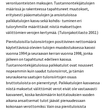
veronluonteisten maksujen. Tuotannontekijätulojen
määrissä ja rakenteessa tapahtuneet muutokset,
erityisesti pääomatulojen ja ansiotuloissa
palkkatulojen kasvu sekä kohdis- tuminen eri
tuloryhmille määrittävät niistä maksettujen
välittömien verojen kertymää. (Tulonjakotilasto 2002.)
Pienituloisilla tulonsiirtojen positiivinen nettomäärä
käytettävissä olevien tulojen muodostuksessa kasvoi
vuonna 1994 ja seuraavan kerran vuonna 1998, jonka
jälkeen on tapahtunut edelleen kasvua.
Tuotannontekijätuloissa palkkatulot ovat nousseet
nopeammin kuin saadut tulonsiirrot, ja tämän
seurauksena saatujen tulonsiirtojen osuus
bruttotuloista on pienentynyt. Palkkatulojen kasvaessa
niistä maksetut välittömät verot eivät ole vastaavasti
kasvaneet, koska keskimäärin kotitalouksien vuoden
aikana ansaitsemat tulot jäävät pienuudessaan
kokonaan verottomiksi. Vain osa pienituloisista