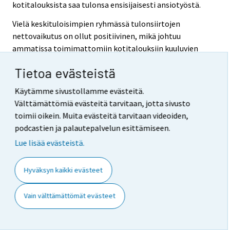
kotitalouksista saa tulonsa ensisijaisesti ansiotyöstä.
Vielä keskituloisimpien ryhmässä tulonsiirtojen
nettovaikutus on ollut positiivinen, mikä johtuu
ammatissa toimimattomiin kotitalouksiin kuuluvien
eläkeläisten suhteellisen suuresta määrästä tässä
Tietoa evästeistä
tuloryhmässä. Ansiotyössä olevilla kotitalouksilla
tulonsiirtojen nettomäärä on negatiivinen, veroja ja
Käytämme sivustollamme evästeitä.
veronluonteisia maksuja maksetaan saatuja
Välttämättömiä evästeitä tarvitaan, jotta sivusto
tulonsiirtoja enemmän. Koko keskituloisten ryhmällä
toimii oikein. Muita evästeitä tarvitaan videoiden,
saadut tulonsiirrot laskivat vuodesta 1996 vuoteen
podcastien ja palautepalvelun esittämiseen.
2001, jonka jälkeen kääntyivät kasvuun. Maksetut
Lue lisää evästeistä.
tulonsiirrot ovat vaihdelleet lähinnä palkkatulojen ja
ansioperusteisten toimeentuloturvaetuuksien, ja näistä
Hyväksyn kaikki evästeet
maksetuissa veroissa tai muissa maksuissa
tapahtuneiden muutosten vaikutuksesta. Palkkatyössä
olleilla kotitalouksilla työtulojen veroaste muodostuu
Vain välttämättömät evästeet
pääomatulojen veroastetta korkeammaksi.
Kuvio 2. Tulojen rakenne pieni-, keski- ja