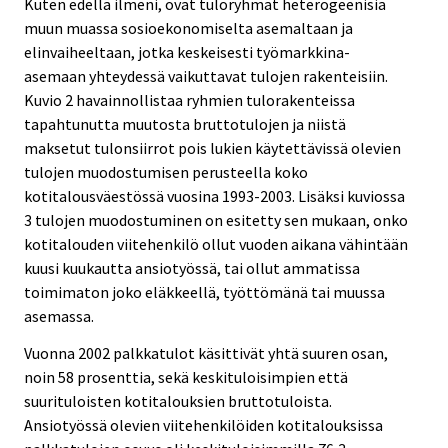
Kuten edellä ilmeni, ovat tuloryhmät heterogeenisia
muun muassa sosioekonomiselta asemaltaan ja
elinvaiheeltaan, jotka keskeisesti työmarkkina-
asemaan yhteydessä vaikuttavat tulojen rakenteisiin.
Kuvio 2 havainnollistaa ryhmien tulorakenteissa
tapahtunutta muutosta bruttotulojen ja niistä
maksetut tulonsiirrot pois lukien käytettävissä olevien
tulojen muodostumisen perusteella koko
kotitalousväestössä vuosina 1993-2003. Lisäksi kuviossa
3 tulojen muodostuminen on esitetty sen mukaan, onko
kotitalouden viitehenkilö ollut vuoden aikana vähintään
kuusi kuukautta ansiotyössä, tai ollut ammatissa
toimimaton joko eläkkeellä, työttömänä tai muussa
asemassa.
Vuonna 2002 palkkatulot käsittivät yhtä suuren osan,
noin 58 prosenttia, sekä keskituloisimpien että
suurituloisten kotitalouksien bruttotuloista.
Ansiotyössä olevien viitehenkilöiden kotitalouksissa