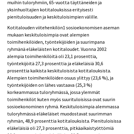
muihin tuloryhmiin, 65-vuotta täyttäneiden ja
yksinhuoltajien kotitalouksissa erityisesti
pienituloisuuden ja keskituloisimpien välille.
Kotitalouden viitehenkilön1 sosioekonomisen aseman
mukaan keskituloisimpia ovat alempien
toimihenkilöiden, työntekijöiden ja suurimpana
ryhmänä eläkeläisten kotitaloudet. Vuonna 2002
alempia toimihenkilöitä oli 23,1 prosenttia,
työntekijöitä 27,3 prosenttia ja eläkeläisiä 30,6
prosenttia kaikista keskituloisista kotitalouksista.
Alempien toimihenkilöiden osuus ylittyy (23,6 %), ja
työntekijöiden on lähes vastaava (25,3 %)
korkeammassa tuloryhmässä, jossa ylemmät
toimihenkilöt kuten myös suurituloisissa ovat suurin
sosioekonominen ryhmä. Keskituloisimpia alemmassa
tuloryhmässä eläkeläiset muodostavat suurimman
ryhmän, 48,9 prosenttia kotitalouksista. Pienituloisissa
eläkeläisiä oli 27,3 prosenttia, pitkäaikaistyöttömiä