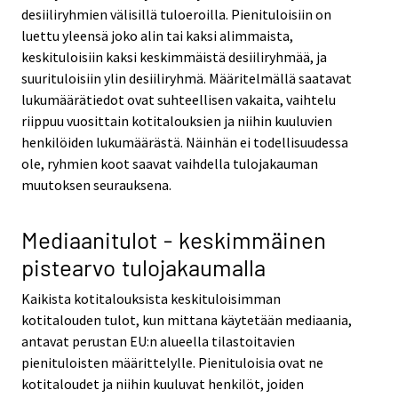
desiiliryhmien välisillä tuloeroilla. Pienituloisiin on
luettu yleensä joko alin tai kaksi alimmaista,
keskituloisiin kaksi keskimmäistä desiiliryhmää, ja
suurituloisiin ylin desiiliryhmä. Määritelmällä saatavat
lukumäärätiedot ovat suhteellisen vakaita, vaihtelu
riippuu vuosittain kotitalouksien ja niihin kuuluvien
henkilöiden lukumäärästä. Näinhän ei todellisuudessa
ole, ryhmien koot saavat vaihdella tulojakauman
muutoksen seurauksena.
Mediaanitulot - keskimmäinen
pistearvo tulojakaumalla
Kaikista kotitalouksista keskituloisimman
kotitalouden tulot, kun mittana käytetään mediaania,
antavat perustan EU:n alueella tilastoitavien
pienituloisten määrittelylle. Pienituloisia ovat ne
kotitaloudet ja niihin kuuluvat henkilöt, joiden