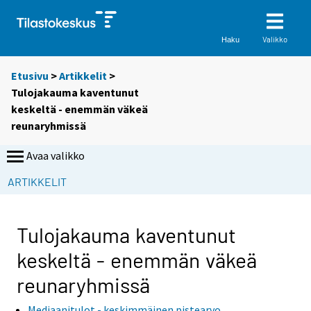
Valikko
Haku
Etusivu
>
Artikkelit
>
Tulojakauma kaventunut
keskeltä - enemmän väkeä
reunaryhmissä
Avaa valikko
ARTIKKELIT
Tulojakauma kaventunut
keskeltä - enemmän väkeä
reunaryhmissä
Mediaanitulot - keskimmäinen pistearvo