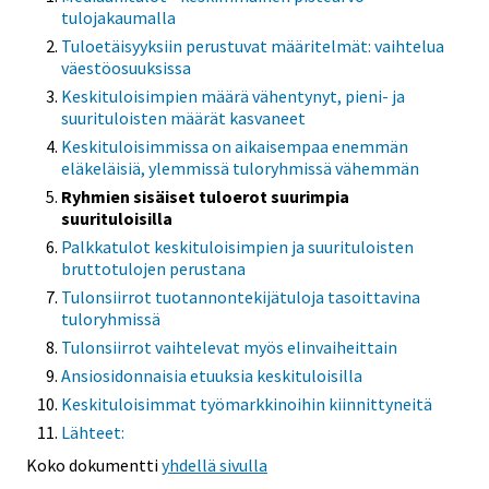
tulojakaumalla
Tuloetäisyyksiin perustuvat määritelmät: vaihtelua
väestöosuuksissa
Keskituloisimpien määrä vähentynyt, pieni- ja
suurituloisten määrät kasvaneet
Keskituloisimmissa on aikaisempaa enemmän
eläkeläisiä, ylemmissä tuloryhmissä vähemmän
Ryhmien sisäiset tuloerot suurimpia
suurituloisilla
Palkkatulot keskituloisimpien ja suurituloisten
bruttotulojen perustana
Tulonsiirrot tuotannontekijätuloja tasoittavina
tuloryhmissä
Tulonsiirrot vaihtelevat myös elinvaiheittain
Ansiosidonnaisia etuuksia keskituloisilla
Keskituloisimmat työmarkkinoihin kiinnittyneitä
Lähteet:
Koko dokumentti
yhdellä sivulla