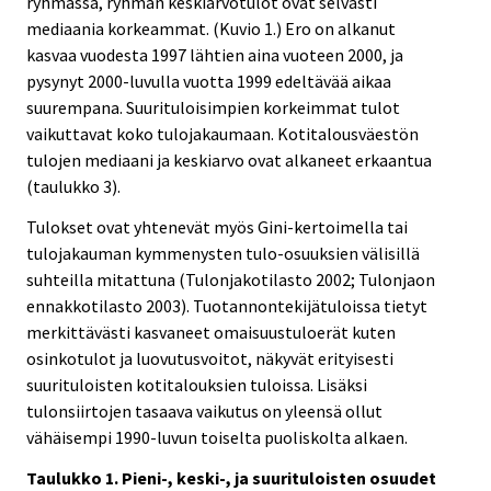
ryhmässä, ryhmän keskiarvotulot ovat selvästi
mediaania korkeammat. (Kuvio 1.) Ero on alkanut
kasvaa vuodesta 1997 lähtien aina vuoteen 2000, ja
pysynyt 2000-luvulla vuotta 1999 edeltävää aikaa
suurempana. Suurituloisimpien korkeimmat tulot
vaikuttavat koko tulojakaumaan. Kotitalousväestön
tulojen mediaani ja keskiarvo ovat alkaneet erkaantua
(taulukko 3).
Tulokset ovat yhtenevät myös Gini-kertoimella tai
tulojakauman kymmenysten tulo-osuuksien välisillä
suhteilla mitattuna (Tulonjakotilasto 2002; Tulonjaon
ennakkotilasto 2003). Tuotannontekijätuloissa tietyt
merkittävästi kasvaneet omaisuustuloerät kuten
osinkotulot ja luovutusvoitot, näkyvät erityisesti
suurituloisten kotitalouksien tuloissa. Lisäksi
tulonsiirtojen tasaava vaikutus on yleensä ollut
vähäisempi 1990-luvun toiselta puoliskolta alkaen.
Taulukko 1. Pieni-, keski-, ja suurituloisten osuudet