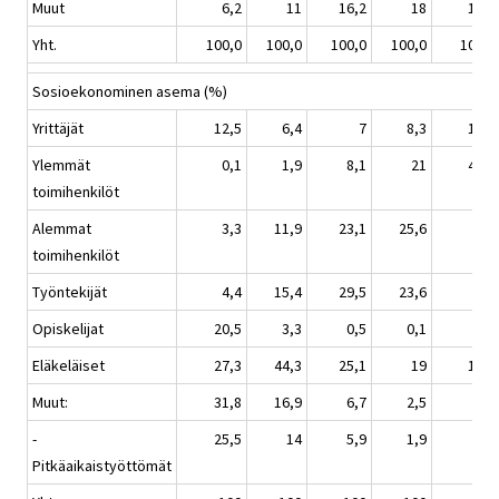
Muut
6,2
11
16,2
18
12,9
Yht.
100,0
100,0
100,0
100,0
100,0
Sosioekonominen asema (%)
Yrittäjät
12,5
6,4
7
8,3
16,1
Ylemmät
0,1
1,9
8,1
21
45,5
toimihenkilöt
Alemmat
3,3
11,9
23,1
25,6
12
toimihenkilöt
Työntekijät
4,4
15,4
29,5
23,6
8
Opiskelijat
20,5
3,3
0,5
0,1
0,4
Eläkeläiset
27,3
44,3
25,1
19
16,6
Muut:
31,8
16,9
6,7
2,5
1,3
-
25,5
14
5,9
1,9
0,7
Pitkäaikaistyöttömät