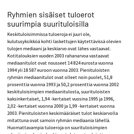
Ryhmien sisäiset tuloerot
suurimpia suurituloisilla
Keskituloisimmissa tuloeroja ei juuri ole,
kulutusyksikköä kohti laskettujen käytettävissä olevien
tulojen mediaani ja keskiarvo ovat lähes vastaavat.
Kotitalouksien vuoden 2003 rahanarvoa vastaavat
mediaanitulot ovat nousseet 14 824 eurosta vuonna
1994 yli 18 587 euroon vuonna 2003. Pienituloisten
ryhmän mediaanitulot ovat olleet noin puolet, 51,8
prosenttia vuonna 1993 ja 50,2 prosenttia vuonna 2002
keskituloisimpien mediaanitulosta, suurituloisten
kaksinkertaiset, 1,94 -kertaiset vuosina 1995 ja 1996,
2,02 -kertaiset vuonna 2000 ja 1,99 -kertaiset vuonna
2003. Pienituloisten keskimääräiset tulot keskiarvolla
mitattuna ovat samoin ryhmän mediaania lähellä.
Huomattavampia tuloeroja on suurituloisimpien