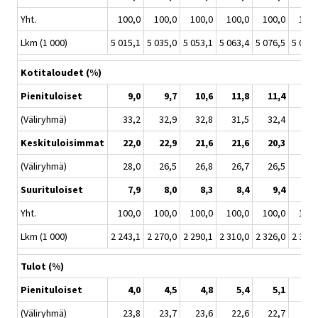
Yht.
100,0
100,0
100,0
100,0
100,0
100,
Lkm (1 000)
5 015,1
5 035,0
5 053,1
5 063,4
5 076,5
5 086,
Kotitaloudet (%)
Pienituloiset
9,0
9,7
10,6
11,8
11,4
12,
(Väliryhmä)
33,2
32,9
32,8
31,5
32,4
31,
Keskituloisimmat
22,0
22,9
21,6
21,6
20,3
19,
(Väliryhmä)
28,0
26,5
26,8
26,7
26,5
27,
Suurituloiset
7,9
8,0
8,3
8,4
9,4
9,
Yht.
100,0
100,0
100,0
100,0
100,0
100,
Lkm (1 000)
2 243,1
2 270,0
2 290,1
2 310,0
2 326,0
2 355,
Tulot (%)
Pienituloiset
4,0
4,5
4,8
5,4
5,1
5,
(Väliryhmä)
23,8
23,7
23,6
22,6
22,7
21,