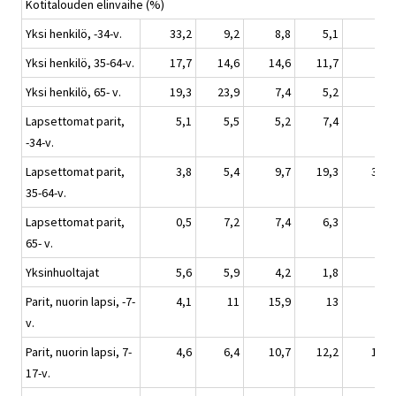
Kotitalouden elinvaihe (%)
Yksi henkilö, -34-v.
33,2
9,2
8,8
5,1
3,1
Yksi henkilö, 35-64-v.
17,7
14,6
14,6
11,7
15
Yksi henkilö, 65- v.
19,3
23,9
7,4
5,2
4,1
Lapsettomat parit,
5,1
5,5
5,2
7,4
5,1
-34-v.
Lapsettomat parit,
3,8
5,4
9,7
19,3
31,4
35-64-v.
Lapsettomat parit,
0,5
7,2
7,4
6,3
7,2
65- v.
Yksinhuoltajat
5,6
5,9
4,2
1,8
1
Parit, nuorin lapsi, -7-
4,1
11
15,9
13
9,4
v.
Parit, nuorin lapsi, 7-
4,6
6,4
10,7
12,2
10,7
17-v.