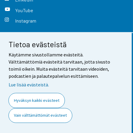
YouTube
Instagram
Tietoa evästeistä
Yhteystiedot
Käytämme sivustollamme evästeitä.
Palaute
Välttämättömiä evästeitä tarvitaan, jotta sivusto
toimii oikein. Muita evästeitä tarvitaan videoiden,
Käyttöehdot
podcastien ja palautepalvelun esittämiseen.
Tietosuoja
Lue lisää evästeistä.
Saavutettavuus
Hyväksyn kaikki evästeet
Tietoa sivustosta
Vain välttämättömät evästeet
Evästeasetukset