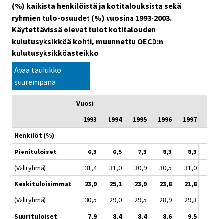
(%) kaikista henkilöistä ja kotitalouksista sekä
ryhmien tulo-osuudet (%) vuosina 1993-2003.
Käytettävissä olevat tulot kotitalouden
kulutusyksikköä kohti, muunnettu OECD:n
kulutusyksikköasteikko
Avaa taulukko
suurempana
Vuosi
1993
1994
1995
1996
1997
199
Henkilöt (%)
Pienituloiset
6,3
6,5
7,3
8,3
8,3
9,
(Väliryhmä)
31,4
31,0
30,9
30,5
31,0
30,
Keskituloisimmat
23,9
25,1
23,9
23,8
21,8
20,
(Väliryhmä)
30,5
29,0
29,5
28,9
29,3
29,
Suurituloiset
7,9
8,4
8,4
8,6
9,5
9,