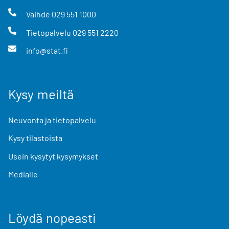
Vaihde
029 551 1000
Tietopalvelu
029 551 2220
info@stat.fi
Kysy meiltä
Neuvonta ja tietopalvelu
Kysy tilastoista
Usein kysytyt kysymykset
Medialle
Löydä nopeasti