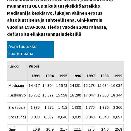
muunnettu OECD:n kulutusyksikköasteikko.
Mediaani ja keskiarvo, lukujen välinen erotus
absoluuttisena ja suhteellisena, Gini-kerroin
vuosina 1993-2003. Tiedot vuoden 2003 rahassa,
deflatoitu elinkustannusindeksillä
Avaa taulukko
suurempana
Kaikki
Vuosi
1993
1994
1995
1996
1997
1998
1999
2
Mediaani
14 417
14 304
14 543
14 891
15 273
15 684
16 084
16 
Keskiarvo
15 752
15 577
15 958
16 280
17 047
17 560
18 344
18 
Ero (abs.)
1 335
1 272
1 415
1 389
1 775
1 876
2 260
2 
Ero (suht.)
0,038
0,037
0,040
0,039
0,048
0,049
0,057
0,
Gini-
20,9
20,9
21,7
22,1
23,5
24,6
25,8
2