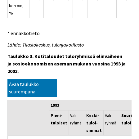
kerroin,
%
* ennakkotieto
Lähde: Tilastokeskus, tulonjakotilasto
Taulukko 3. Kotitaloudet tuloryhmissä elinvaiheen
ja sosioekonomisen aseman mukaan vuosina 1993 ja
2002.
Avaa taulukko
suurempana
1993
Pieni-
Väli-
Keski-
Väli-
Suuri-
tuloiset
ryhmä
tuloi-
ryhmä
tuloiset
simmat