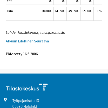
Yht.
100
100
100
100
100
Lkm
200 800
743 900
493 900
628 000
176 500
Lähde: Tilastokeskus, tulonjakotilasto
Alkuun
Edellinen
Seuraava
Päivitetty
16.6.2006
Työpajankatu
13
00580
Helsinki