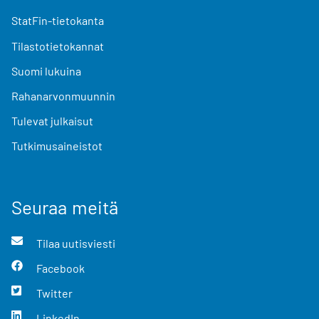
StatFin-tietokanta
Tilastotietokannat
Suomi lukuina
Rahanarvonmuunnin
Tulevat julkaisut
Tutkimusaineistot
Seuraa meitä
Tilaa uutisviesti
Facebook
Twitter
LinkedIn