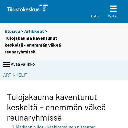
Valikko
Haku
Etusivu
>
Artikkelit
>
Tulojakauma kaventunut
keskeltä - enemmän väkeä
reunaryhmissä
Avaa valikko
ARTIKKELIT
Tulojakauma kaventunut
keskeltä - enemmän väkeä
reunaryhmissä
Mediaanitulot - keskimmäinen pistearvo