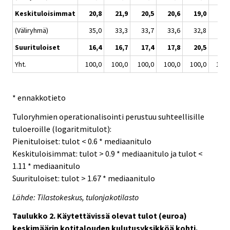
Keskituloisimmat
20,8
21,9
20,5
20,6
19,0
17,
(Väliryhmä)
35,0
33,3
33,7
33,6
32,8
33,
Suurituloiset
16,4
16,7
17,4
17,8
20,5
20,
Yht.
100,0
100,0
100,0
100,0
100,0
100,
* ennakkotieto
Tuloryhmien operationalisointi perustuu suhteellisille
tuloeroille (logaritmitulot):
Pienituloiset: tulot < 0.6 * mediaanitulo
Keskituloisimmat: tulot > 0.9 * mediaanitulo ja tulot <
1.11 * mediaanitulo
Suurituloiset: tulot > 1.67 * mediaanitulo
Lähde: Tilastokeskus, tulonjakotilasto
Taulukko 2. Käytettävissä olevat tulot (euroa)
keskimäärin kotitalouden kulutusyksikköä kohti,