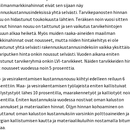
ilmanmarkkinahinnat eivät sen sijaan näy
nnuskustannusindeksissä yhtä selvästi. Tarvikepanosten hinnan
u on hidastunut toukokuusta lähtien. Teräksen noin vuosi sitten
nut hinnan nousu on taittunut ja sen vaikutus tarvikehintojen
suun alkaa heiketä. Myös muiden raaka-aineiden maailman
kinahinnat ovat nousseet, mutta niiden hintakehitys ei ole
astunut yhtä selvästi rakennuskustannusindeksiin vaikka yksittäi
riputken hinta onkin noussut selvästi. Vuoden aikana eniten
istunut tarvikeryhmä onkin LVI-tarvikkeet. Näiden tarvikkeiden hi
 nousseet vuodessa noin 5 prosenttia.
 ja vesirakentamisen kustannusnousu kiihtyi edelleen reiluun 6
enttiin. Maa- ja vesirakentamisen työlajeista eniten kallistuivat
lystystyöt lähes 10 prosentilla, maarakennetyöt ja kalliotyöt noi
entilla. Eniten kustannuksia vuodessa nostivat oman kaluston
annukset ja materiaalien hinnat. Öljyn hinnan kohoaminen on
uttanut oman kaluston kustannuksiin varsinkin polttoaineiden ja
gian kallistumisen kautta ja materiaalikuluihin nostamalla bitu
aa.