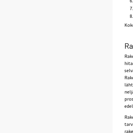
Kok
Ra
Rak
hit
selv
Rake
läht
nelj
pros
edel
Rak
tarv
rake