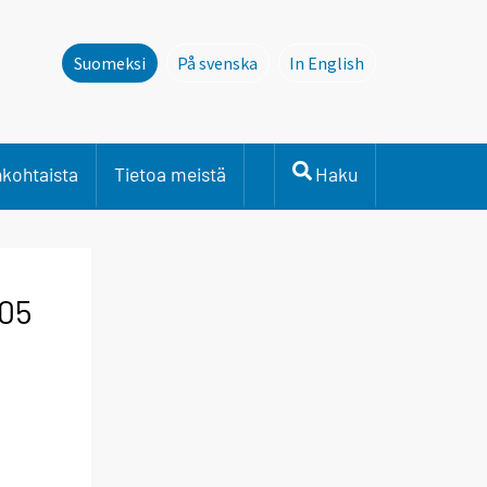
Suomeksi
På svenska
In English
Denna sida finns inte pÃ¥ svenska. L
This page is not avail
nkohtaista
Tietoa meistä
Haku
005