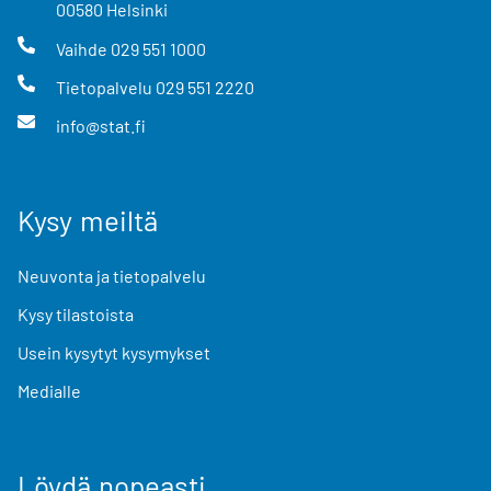
00580
Helsinki
Vaihde
029 551 1000
Tietopalvelu
029 551 2220
info@stat.fi
Kysy meiltä
Neuvonta ja tietopalvelu
Kysy tilastoista
Usein kysytyt kysymykset
Medialle
Löydä nopeasti