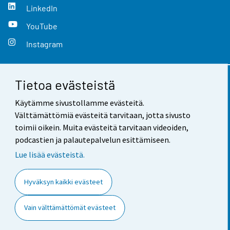
LinkedIn
YouTube
Instagram
Tietoa evästeistä
Yhteystiedot
Käytämme sivustollamme evästeitä.
Palaute
Välttämättömiä evästeitä tarvitaan, jotta sivusto
toimii oikein. Muita evästeitä tarvitaan videoiden,
Käyttöehdot
podcastien ja palautepalvelun esittämiseen.
Tietosuoja
Lue lisää evästeistä.
Saavutettavuus
Hyväksyn kaikki evästeet
Tietoa sivustosta
Vain välttämättömät evästeet
Evästeasetukset