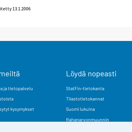
itetty
13.1.2006
meiltä
Löydä nopeasti
 ja tietopalvelu
StatFin-tietokanta
stoista
Tilastotietokannat
sytyt kysymykset
Suomi lukuina
Rahanarvonmuunnin
Tulevat julkaisut