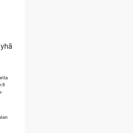
 yhä
ella
n 9
a-
alan