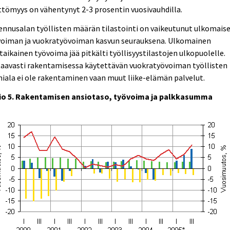
tömyys on vähentynyt 2-3 prosentin vuosivauhdilla.
nnusalan työllisten määrän tilastointi on vaikeutunut ulkomais
voiman ja vuokratyövoiman kasvun seurauksena. Ulkomainen
taikainen työvoima jää pitkälti työllisyystilastojen ulkopuolelle.
taavasti rakentamisessa käytettävän vuokratyövoiman työllisten
iala ei ole rakentaminen vaan muut liike-elämän palvelut.
io 5. Rakentamisen ansiotaso, työvoima ja palkkasumma