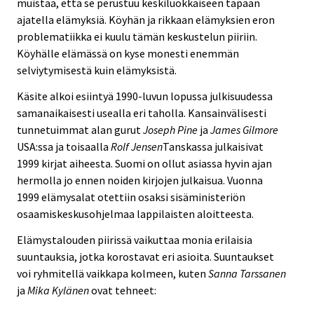
muistaa, että se perustuu keskiluokkaiseen tapaan
ajatella elämyksiä. Köyhän ja rikkaan elämyksien eron
problematiikka ei kuulu tämän keskustelun piiriin.
Köyhälle elämässä on kyse monesti enemmän
selviytymisestä kuin elämyksistä.
Käsite alkoi esiintyä 1990-luvun lopussa julkisuudessa
samanaikaisesti usealla eri taholla. Kansainvälisesti
tunnetuimmat alan gurut
Joseph Pine
ja
James Gilmore
USA:ssa ja toisaalla
Rolf Jensen
Tanskassa julkaisivat
1999 kirjat aiheesta. Suomi on ollut asiassa hyvin ajan
hermolla jo ennen noiden kirjojen julkaisua. Vuonna
1999 elämysalat otettiin osaksi sisäministeriön
osaamiskeskusohjelmaa lappilaisten aloitteesta.
Elämystalouden piirissä vaikuttaa monia erilaisia
suuntauksia, jotka korostavat eri asioita. Suuntaukset
voi ryhmitellä vaikkapa kolmeen, kuten
Sanna Tarssanen
ja
Mika Kylänen
ovat tehneet: