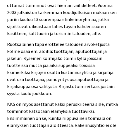
ottamat toiminnot ovat hieman vaihdelleet. Vuonna
2003 julkaistun tarkemman koodijulkaisun mukaan sen
pariin kuuluu 13 suurempaa elinkeinoryhmää, jotka
sijoittuvat oikeastaan lähes täysin kahden suuren
käsitteen, kulttuurin ja turismin talouden, alle.
Ruotsalainen tapa erottelee talouden arvoketjusta
kolme osaa em. aloilla: tuottajan, aputuottajan ja
jakelun. Kyseinen kolmijako toimii kyllä joissain
tuotteissa mutta jää aika suppeaksi toisissa.
Esimerkiksi kirjojen osalta kustannusyhtiö ja kirjailija
ovat osa tuottajaa, painoyritys osa aputuottajaa ja
kirjakauppa osa välitystä. Kirjastotoimi ei taas jostain
syystä kuulu joukkoon.
KKS on myös asettanut kaksi peruskriteeriä sille, mitkä
toiminnot katsotaan elämyksiä tuottaviksi.
Ensimmäinen on se, kuinka riippuvainen toimiala on
elämyksen tuottajan aloitteesta. Rakennusyhtiö ei ole