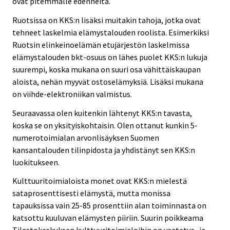
ovat pitemmälle edenneitä.
Ruotsissa on KKS:n lisäksi muitakin tahoja, jotka ovat
tehneet laskelmia elämystalouden roolista. Esimerkiksi
Ruotsin elinkeinoelämän etujärjestön laskelmissa
elämystalouden bkt-osuus on lähes puolet KKS:n lukuja
suurempi, koska mukana on suuri osa vähittäiskaupan
aloista, nehän myyvät ostoselämyksiä. Lisäksi mukana
on viihde-elektroniikan valmistus.
Seuraavassa olen kuitenkin lähtenyt KKS:n tavasta,
koska se on yksityiskohtaisin. Olen ottanut kunkin 5-
numerotoimialan arvonlisäyksen Suomen
kansantalouden tilinpidosta ja yhdistänyt sen KKS:n
luokitukseen.
Kulttuuritoimialoista monet ovat KKS:n mielestä
sataprosenttisesti elämystä, mutta monissa
tapauksissa vain 25-85 prosenttiin alan toiminnasta on
katsottu kuuluvan elämysten piiriin. Suurin poikkeama