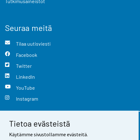
Tutkimusaineistot
Seuraa meitä
Tilaa uutisviesti
Facebook
Twitter
LinkedIn
YouTube
Instagram
Tietoa evästeistä
Yhteystiedot
Käytämme sivustollamme evästeitä.
Palaute