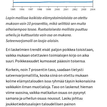
Lapin mallissa kaikista elämystoimialoista on otettu
mukaan vain 10 prosenttia, mikä selittää sen muita
alhaisempaa tasoa. Ruotsalaisesta mallista puuttuu
urheilu ja kulttuurista vain osa on mukana.
Sateenvarjomalli on laaja-alaisin.
Eri laskelmien trendit eivät paljon poikkea toisistaan,
vaikka mukaan otettavien toimialojen kirjo on aika
suuri. Poikkeavuudet kumoavat pääosin toisensa.
Korkein, noin 7 prosentin taso, saadaan tietysti
sateenvarjomallilla, koska siinä on otettu mukaan
kolme elämystalouden isoa ryhmää täysin kokonaisina
vaikkakin ilman muotialoja. Taso on laskenut hieman
viime vuosina, vaikka matkailun osuus on pysynyt
samana ja urheilun osuus noussut. Lasku johtuu
joukkotiedotusalojen taloudellisen painon