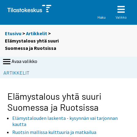
Valikko
Haku
Etusivu
>
Artikkelit
>
Elämystalous yhtä suuri
Suomessa ja Ruotsissa
Avaa valikko
S
S
S
S
ARTIKKELIT
i
i
i
i
i
i
i
i
r
r
r
r
Elämystalous yhtä suuri
r
r
r
r
Suomessa ja Ruotsissa
y
y
y
y
t
t
t
t
Elämystalouden laskenta - kysynnän vai tarjonnan
t
t
t
t
kautta
o
o
o
o
Ruotsin mallissa kulttuuria ja matkailua
i
i
i
i