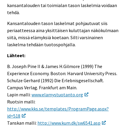
kansantalouden tai toimialan tason laskelmia voidaan
tehdä.
Kansantalouden tason laskelmat pohjautuvat siis
periaatteessa aina yksittäisen kuluttajan näkökulmaan
siitä, missä elämyksiä koetaan. Silti varsinainen
laskelma tehdään tuotospohjalla.
Lähteet:
B. Joseph Pine II & James H.Gilmore (1999) The
Experience Economy. Boston: Harvard University Press.
Schulze Gerhard (1992) Die Erlebnisgesellschaft.
Campus Verlag. Frankfurt am Main.
Lapin malli:
www.elamystuotanto.org
Ruotsin malli:
http://www.kks.se/templates/ProgramPage.aspx?
id=518
Tanskan malli:
http://www.kum.dk/sw6541.asp