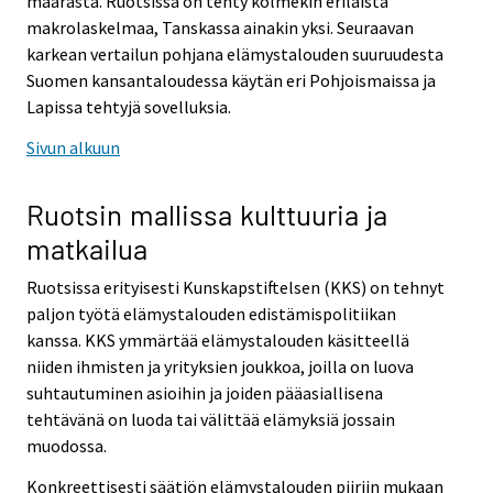
määrästä. Ruotsissa on tehty kolmekin erilaista
makrolaskelmaa, Tanskassa ainakin yksi. Seuraavan
karkean vertailun pohjana elämystalouden suuruudesta
Suomen kansantaloudessa käytän eri Pohjoismaissa ja
Lapissa tehtyjä sovelluksia.
Sivun alkuun
Ruotsin mallissa kulttuuria ja
matkailua
Ruotsissa erityisesti Kunskapstiftelsen (KKS) on tehnyt
paljon työtä elämystalouden edistämispolitiikan
kanssa. KKS ymmärtää elämystalouden käsitteellä
niiden ihmisten ja yrityksien joukkoa, joilla on luova
suhtautuminen asioihin ja joiden pääasiallisena
tehtävänä on luoda tai välittää elämyksiä jossain
muodossa.
Konkreettisesti säätiön elämystalouden piiriin mukaan