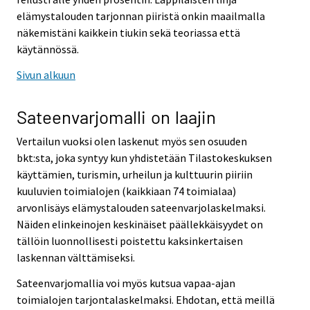
elämystalouden tarjonnan piiristä onkin maailmalla
näkemistäni kaikkein tiukin sekä teoriassa että
käytännössä.
Sivun alkuun
Sateenvarjomalli on laajin
Vertailun vuoksi olen laskenut myös sen osuuden
bkt:sta, joka syntyy kun yhdistetään Tilastokeskuksen
käyttämien, turismin, urheilun ja kulttuurin piiriin
kuuluvien toimialojen (kaikkiaan 74 toimialaa)
arvonlisäys elämystalouden sateenvarjolaskelmaksi.
Näiden elinkeinojen keskinäiset päällekkäisyydet on
tällöin luonnollisesti poistettu kaksinkertaisen
laskennan välttämiseksi.
Sateenvarjomallia voi myös kutsua vapaa-ajan
toimialojen tarjontalaskelmaksi. Ehdotan, että meillä