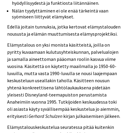
hyödyllisyydestä ja funktiosta liitännäinen.
Nälän tyydyttäminen ei ole enää tärkeintä vaan
syömiseen liittyvät elämykset.
Edellä joitain tunnuksia, jotka kertovat elämystalouden
noususta ja elämän muuttumisesta elämysprojektiksi.
Elämystalous on yksi monista käsitteistä, joilla on
pyritty kuvaamaan kulutusyhteiskunnan, palvelualojen
ja samalla aineettoman pääoman roolin kasvua viime
vuosina. Käsitettä on käytetty maailmalla jo 1950-60-
luvuilla, mutta vasta 1990-luvulla se nousi laajempaan
keskusteluun useallakin taholla. Käsitteen nousun
yhtenä konkreettisena lähtölaukauksena pidetään
yleisesti Disneyland-teemapuiston perustamista
Anaheimiin vuonna 1995. Tutkijoiden keskuudessa toki
oli asiasta käyty syvällisempää keskustelua jo aiemmin,
erityisesti
Gerhard Schulzen
kirjan julkaisemisen jälkeen.
Elämystalouskeskustelua seuratessa pitää kuitenkin