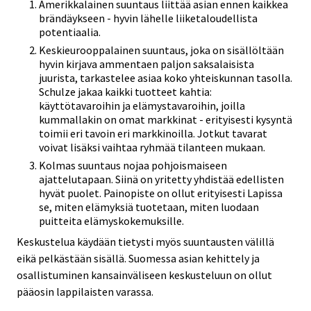
Amerikkalainen suuntaus liittää asian ennen kaikkea
brändäykseen - hyvin lähelle liiketaloudellista
potentiaalia.
Keskieurooppalainen suuntaus, joka on sisällöltään
hyvin kirjava ammentaen paljon saksalaisista
juurista, tarkastelee asiaa koko yhteiskunnan tasolla.
Schulze jakaa kaikki tuotteet kahtia:
käyttötavaroihin ja elämystavaroihin, joilla
kummallakin on omat markkinat - erityisesti kysyntä
toimii eri tavoin eri markkinoilla. Jotkut tavarat
voivat lisäksi vaihtaa ryhmää tilanteen mukaan.
Kolmas suuntaus nojaa pohjoismaiseen
ajattelutapaan. Siinä on yritetty yhdistää edellisten
hyvät puolet. Painopiste on ollut erityisesti Lapissa
se, miten elämyksiä tuotetaan, miten luodaan
puitteita elämyskokemuksille.
Keskustelua käydään tietysti myös suuntausten välillä
eikä pelkästään sisällä. Suomessa asian kehittely ja
osallistuminen kansainväliseen keskusteluun on ollut
pääosin lappilaisten varassa.