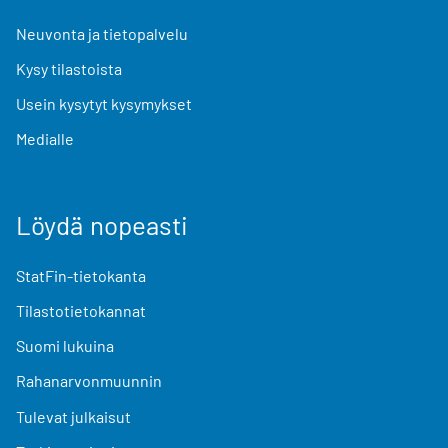
Neuvonta ja tietopalvelu
Kysy tilastoista
Usein kysytyt kysymykset
Medialle
Löydä nopeasti
StatFin-tietokanta
Tilastotietokannat
Suomi lukuina
Rahanarvonmuunnin
Tulevat julkaisut