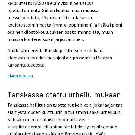
kelpuutettu KKS:ssä elämyksiin perustuva
opetustoiminta. Siihen kuuluu muun muassa
messutoiminta, 25 prosenttia erilaisesta
koulutustoiminnasta (mm. e-oppiminen) ja lisäksi pieni
osa henkilöstökoulutuksen osatoiminnoista, muun
muassa konferenssien järjestäminen.
Näillä kriteereillä Kunskapstiftelsenin mukaan
elämystalous edustaa vajaata 5 prosenttia Ruotsin
kansantaloudesta.
Sivun alkuun
Tanskassa otettu urheilu mukaan
Tanskassa hallitus on tuottanut kehikon, joka laajentaa
elämystalouden kulttuurin ja turismin lisäksi urheiluun.
Kehikko on ruotsalaista huomattavasti
suurpiirteisempi, eikä siinä ole lähdetty selvittämään
eri alatoimialojen sisäisiä elämysosuuksia. Myös