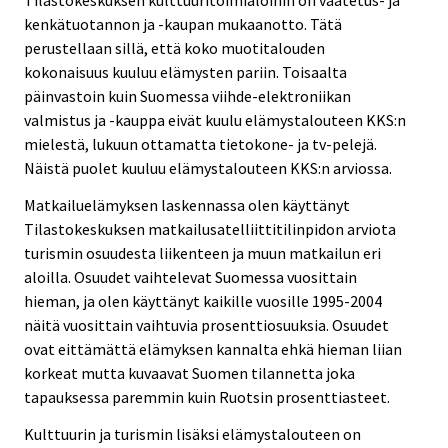
Tilastokeskuksen kulttuuritoimialoihin on vaatetus- ja
kenkätuotannon ja -kaupan mukaanotto. Tätä
perustellaan sillä, että koko muotitalouden
kokonaisuus kuuluu elämysten pariin. Toisaalta
päinvastoin kuin Suomessa viihde-elektroniikan
valmistus ja -kauppa eivät kuulu elämystalouteen KKS:n
mielestä, lukuun ottamatta tietokone- ja tv-pelejä.
Näistä puolet kuuluu elämystalouteen KKS:n arviossa.
Matkailuelämyksen laskennassa olen käyttänyt
Tilastokeskuksen matkailusatelliittitilinpidon arviota
turismin osuudesta liikenteen ja muun matkailun eri
aloilla. Osuudet vaihtelevat Suomessa vuosittain
hieman, ja olen käyttänyt kaikille vuosille 1995-2004
näitä vuosittain vaihtuvia prosenttiosuuksia. Osuudet
ovat eittämättä elämyksen kannalta ehkä hieman liian
korkeat mutta kuvaavat Suomen tilannetta joka
tapauksessa paremmin kuin Ruotsin prosenttiasteet.
Kulttuurin ja turismin lisäksi elämystalouteen on