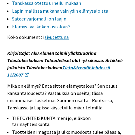
Tanskassa otettu urheilu mukaan
s
s
s
s
Lapin mallissa mukana vain ydin elämysaloista
e
e
e
e
Sateenvarjomalli on laajin
e
e
e
e
Elämys- vai kokemustalous?
n
n
n
n
p
p
p
p
Koko dokumentti
sivutettuna
a
a
a
a
l
l
l
l
Kirjoittaja: Aku Alanen toimii yliaktuaarina
v
v
v
v
Tilastokeskuksen Taloudelliset olot -yksikössä. Artikkeli
e
e
e
e
julkaistu Tilastokeskuksen
Tieto&trendit-lehdessä
l
l
l
l
11/2007
u
u
u
u
u
u
u
u
Mikä on elämys? Entä sitten elämystalous? Sen osuus
n
n
n
n
kansantaloudesta? Vastauksia on useita; tässä
.
.
.
.
ensimmäiset laskelmat Suomen osalta - Ruotsissa,
Tanskassa ja Lapissa käytetyillä määritelmillä.
TIETOYHTEISKUNTA meni jo, eläköön
tarinayhteiskunta.
Tuotteiden imagosta ja ulkomuodosta tulee pääasia,