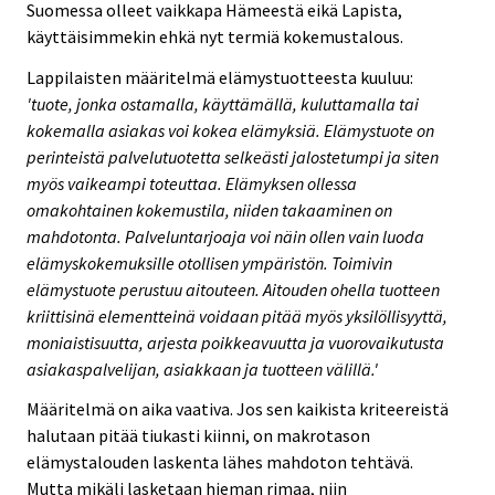
Suomessa olleet vaikkapa Hämeestä eikä Lapista,
käyttäisimmekin ehkä nyt termiä kokemustalous.
Lappilaisten määritelmä elämystuotteesta kuuluu:
'tuote, jonka ostamalla, käyttämällä, kuluttamalla tai
kokemalla asiakas voi kokea elämyksiä. Elämystuote on
perinteistä palvelutuotetta selkeästi jalostetumpi ja siten
myös vaikeampi toteuttaa. Elämyksen ollessa
omakohtainen kokemustila, niiden takaaminen on
mahdotonta. Palveluntarjoaja voi näin ollen vain luoda
elämyskokemuksille otollisen ympäristön. Toimivin
elämystuote perustuu aitouteen. Aitouden ohella tuotteen
kriittisinä elementteinä voidaan pitää myös yksilöllisyyttä,
moniaistisuutta, arjesta poikkeavuutta ja vuorovaikutusta
asiakaspalvelijan, asiakkaan ja tuotteen välillä.'
Määritelmä on aika vaativa. Jos sen kaikista kriteereistä
halutaan pitää tiukasti kiinni, on makrotason
elämystalouden laskenta lähes mahdoton tehtävä.
Mutta mikäli lasketaan hieman rimaa, niin