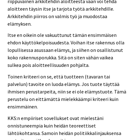
riippuvainen arkkitehdin aloitteesta vaan voi tehdä
aloitteen täysin itse ja tarjota työtä arkkitehdille.
Arkkitehdin piirros on valmis työ ja muodostaa
elämyksen.
Itse en oikein ole vakuuttunut tämän ensimmäisen
ehdon käyttökelpoisuudesta. Voihan itse rakennus olla
lopullisessa asussaan elämys, ja siihen on osallistunut
koko rakennusporukka. Sitä on siten vähän vaikea
sulkea pois aloitteellisuuden pohjalta.
Toinen kriteeri on se, että tuotteen (tavaran tai
palvelun) tavoite on luoda elämys. Jos tuote täyttää
ihmisen perustarpeita, niin se ei ole elämystuote. Tämä
perustelu on eittämättä mielekkäämpi kriteeri kuin
ensimmäinen.
KKS:n empiiriset sovellukset ovat mielestäni
onnistuneempia kuin heidän teoreettiset
lähtökohtansa. Samoin heidän politiikkalinjauksensa