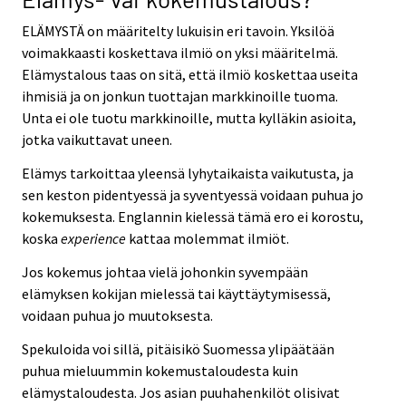
ELÄMYSTÄ on määritelty lukuisin eri tavoin. Yksilöä
voimakkaasti koskettava ilmiö on yksi määritelmä.
Elämystalous taas on sitä, että ilmiö koskettaa useita
ihmisiä ja on jonkun tuottajan markkinoille tuoma.
Unta ei ole tuotu markkinoille, mutta kylläkin asioita,
jotka vaikuttavat uneen.
Elämys tarkoittaa yleensä lyhytaikaista vaikutusta, ja
sen keston pidentyessä ja syventyessä voidaan puhua jo
kokemuksesta. Englannin kielessä tämä ero ei korostu,
koska
experience
kattaa molemmat ilmiöt.
Jos kokemus johtaa vielä johonkin syvempään
elämyksen kokijan mielessä tai käyttäytymisessä,
voidaan puhua jo muutoksesta.
Spekuloida voi sillä, pitäisikö Suomessa ylipäätään
puhua mieluummin kokemustaloudesta kuin
elämystaloudesta. Jos asian puuhahenkilöt olisivat