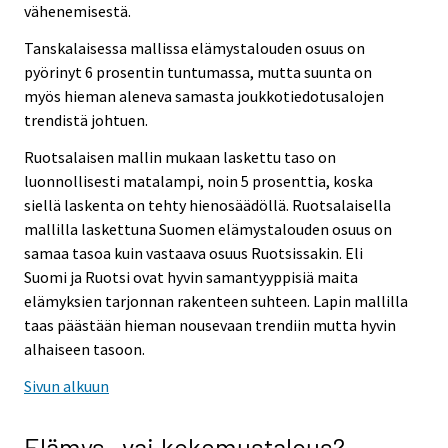
vähenemisestä.
Tanskalaisessa mallissa elämystalouden osuus on
pyörinyt 6 prosentin tuntumassa, mutta suunta on
myös hieman aleneva samasta joukkotiedotusalojen
trendistä johtuen.
Ruotsalaisen mallin mukaan laskettu taso on
luonnollisesti matalampi, noin 5 prosenttia, koska
siellä laskenta on tehty hienosäädöllä. Ruotsalaisella
mallilla laskettuna Suomen elämystalouden osuus on
samaa tasoa kuin vastaava osuus Ruotsissakin. Eli
Suomi ja Ruotsi ovat hyvin samantyyppisiä maita
elämyksien tarjonnan rakenteen suhteen. Lapin mallilla
taas päästään hieman nousevaan trendiin mutta hyvin
alhaiseen tasoon.
Sivun alkuun
Elämys- vai kokemustalous?