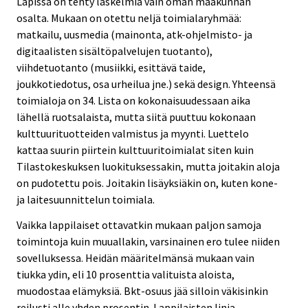
Lapissa on tehty laskelmia vain oman maakunnan
osalta. Mukaan on otettu neljä toimialaryhmää:
matkailu, uusmedia (mainonta, atk-ohjelmisto- ja
digitaalisten sisältöpalvelujen tuotanto),
viihdetuotanto (musiikki, esittävä taide,
joukkotiedotus, osa urheilua jne.) sekä design. Yhteensä
toimialoja on 34. Lista on kokonaisuudessaan aika
lähellä ruotsalaista, mutta siitä puuttuu kokonaan
kulttuurituotteiden valmistus ja myynti. Luettelo
kattaa suurin piirtein kulttuuritoimialat siten kuin
Tilastokeskuksen luokituksessakin, mutta joitakin aloja
on pudotettu pois. Joitakin lisäyksiäkin on, kuten kone-
ja laitesuunnittelun toimiala.
Vaikka lappilaiset ottavatkin mukaan paljon samoja
toimintoja kuin muuallakin, varsinainen ero tulee niiden
sovelluksessa. Heidän määritelmänsä mukaan vain
tiukka ydin, eli 10 prosenttia valituista aloista,
muodostaa elämyksiä. Bkt-osuus jää silloin väkisinkin
reilusti alle yhden prosentin. Lappilaisten linja