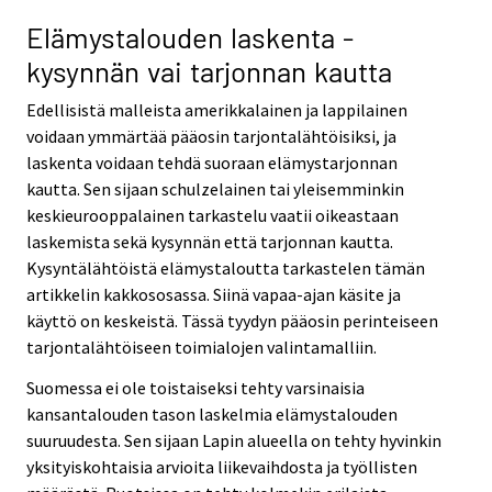
Elämystalouden laskenta -
kysynnän vai tarjonnan kautta
Edellisistä malleista amerikkalainen ja lappilainen
voidaan ymmärtää pääosin tarjontalähtöisiksi, ja
laskenta voidaan tehdä suoraan elämystarjonnan
kautta. Sen sijaan schulzelainen tai yleisemminkin
keskieurooppalainen tarkastelu vaatii oikeastaan
laskemista sekä kysynnän että tarjonnan kautta.
Kysyntälähtöistä elämystaloutta tarkastelen tämän
artikkelin kakkososassa. Siinä vapaa-ajan käsite ja
käyttö on keskeistä. Tässä tyydyn pääosin perinteiseen
tarjontalähtöiseen toimialojen valintamalliin.
Suomessa ei ole toistaiseksi tehty varsinaisia
kansantalouden tason laskelmia elämystalouden
suuruudesta. Sen sijaan Lapin alueella on tehty hyvinkin
yksityiskohtaisia arvioita liikevaihdosta ja työllisten