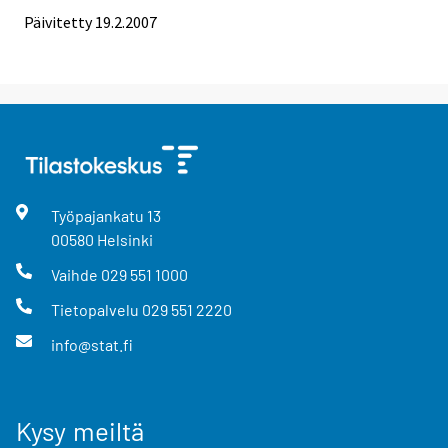
Päivitetty
19.2.2007
Työpajankatu
13
00580
Helsinki
Vaihde
029 551 1000
Tietopalvelu
029 551 2220
info@stat.fi
Kysy meiltä