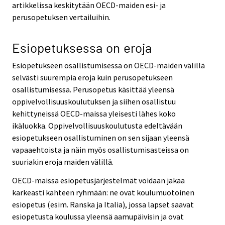
artikkelissa keskitytään OECD-maiden esi- ja
perusopetuksen vertailuihin.
Esiopetuksessa on eroja
Esiopetukseen osallistumisessa on OECD-maiden välillä
selvästi suurempia eroja kuin perusopetukseen
osallistumisessa. Perusopetus käsittää yleensä
oppivelvollisuuskoulutuksen ja siihen osallistuu
kehittyneissä OECD-maissa yleisesti lähes koko
ikäluokka. Oppivelvollisuuskoulutusta edeltävään
esiopetukseen osallistuminen on sen sijaan yleensä
vapaaehtoista ja näin myös osallistumisasteissa on
suuriakin eroja maiden välillä.
OECD-maissa esiopetusjärjestelmät voidaan jakaa
karkeasti kahteen ryhmään: ne ovat koulumuotoinen
esiopetus (esim. Ranska ja Italia), jossa lapset saavat
esiopetusta koulussa yleensä aamupäivisin ja ovat