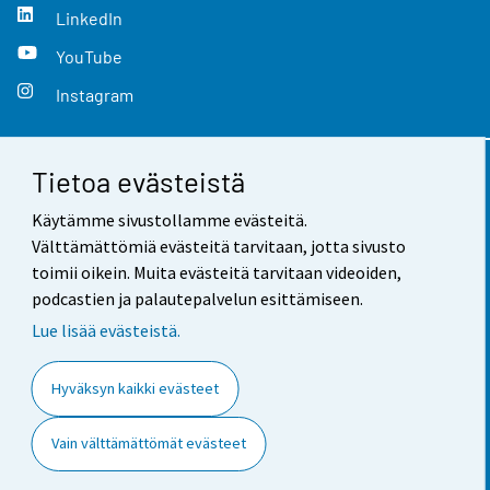
LinkedIn
YouTube
Instagram
Tietoa evästeistä
Yhteystiedot
Käytämme sivustollamme evästeitä.
Palaute
Välttämättömiä evästeitä tarvitaan, jotta sivusto
toimii oikein. Muita evästeitä tarvitaan videoiden,
Käyttöehdot
podcastien ja palautepalvelun esittämiseen.
Tietosuoja
Lue lisää evästeistä.
Saavutettavuus
Hyväksyn kaikki evästeet
Tietoa sivustosta
Vain välttämättömät evästeet
Evästeasetukset