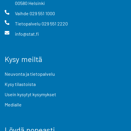
00580
Helsinki
Vaihde
029 551 1000
Tietopalvelu
029 551 2220
info@stat.fi
Kysy meiltä
Neuvonta ja tietopalvelu
Kysy tilastoista
Usein kysytyt kysymykset
Medialle
Löydä nopeasti