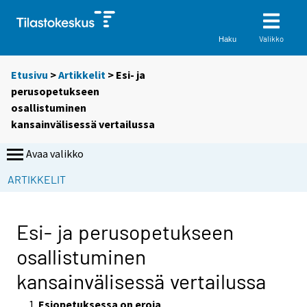
Valikko
Haku
Etusivu
>
Artikkelit
> Esi- ja
perusopetukseen
osallistuminen
kansainvälisessä vertailussa
Avaa valikko
ARTIKKELIT
Esi- ja perusopetukseen
osallistuminen
kansainvälisessä vertailussa
Esiopetuksessa on eroja