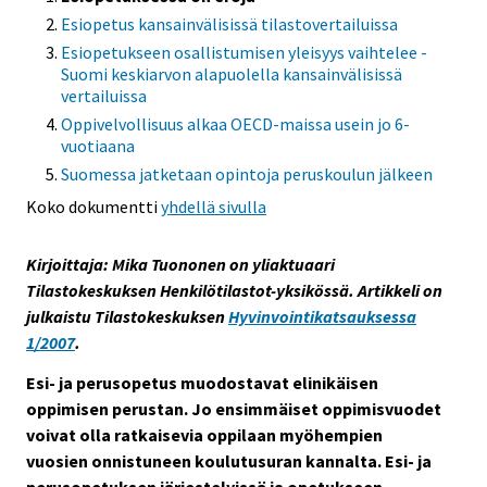
Esiopetus kansainvälisissä tilastovertailuissa
Esiopetukseen osallistumisen yleisyys vaihtelee -
Suomi keskiarvon alapuolella kansainvälisissä
vertailuissa
Oppivelvollisuus alkaa OECD-maissa usein jo 6-
vuotiaana
Suomessa jatketaan opintoja peruskoulun jälkeen
Koko dokumentti
yhdellä sivulla
Kirjoittaja: Mika Tuononen on yliaktuaari
Tilastokeskuksen Henkilötilastot-yksikössä. Artikkeli on
julkaistu Tilastokeskuksen
Hyvinvointikatsauksessa
1/2007
.
Esi- ja perusopetus muodostavat elinikäisen
oppimisen perustan. Jo ensimmäiset oppimisvuodet
voivat olla ratkaisevia oppilaan myöhempien
vuosien onnistuneen koulutusuran kannalta. Esi- ja
perusopetuksen järjestelyissä ja opetukseen