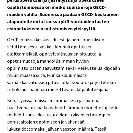
osallistumisessa on melko suuria eroja OECD-
maiden välillä. Suomessa jäädään OECD-keskiarvon
alapuolelle mitattaessa yli 3-vuotiaiden lasten
esiopetukseen osallistumisen yleisyyttä.
OECD-maissa keskustelu esi- ja perusopetuksen
kehittämisestä koskee lähinnä opetuksen
aloittamisikää, oppivelvollisuusiän pituutta ja
opetusmuotoja mahdollisimman hyvien
oppimistulosten saavuttamiseksi. Keskustelua käydään
muun muassa siitä, kuinka koulumaista
varhaiskasvatuksen pitäisi olla. Koulutusjärjestelmän
tehokkuus nähdään merkittävänä kilpailutekijänä.
Kehittyvissä maissa ensimmäisenä ja suurena
haasteena on saada mahdollisimman monelle lapselle
mahdollisuus edes lukutaidon ja yksinkertaisimpien
perustaitojen oppimiseen ja vähentää
lukutaidottomaksi jäävän väestön määrää. Tässä