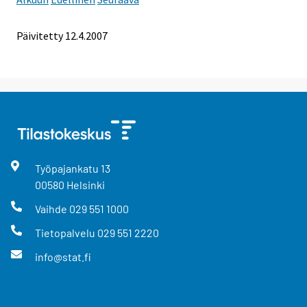
Päivitetty
12.4.2007
Työpajankatu
13
00580
Helsinki
Vaihde
029 551 1000
Tietopalvelu
029 551 2220
info@stat.fi