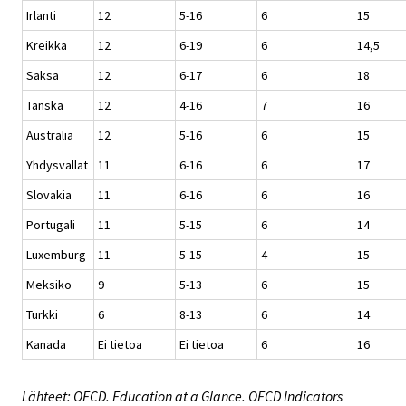
Irlanti
12
5-16
6
15
Kreikka
12
6-19
6
14,5
Saksa
12
6-17
6
18
Tanska
12
4-16
7
16
Australia
12
5-16
6
15
Yhdysvallat
11
6-16
6
17
Slovakia
11
6-16
6
16
Portugali
11
5-15
6
14
Luxemburg
11
5-15
4
15
Meksiko
9
5-13
6
15
Turkki
6
8-13
6
14
Kanada
Ei tietoa
Ei tietoa
6
16
Lähteet: OECD. Education at a Glance. OECD Indicators