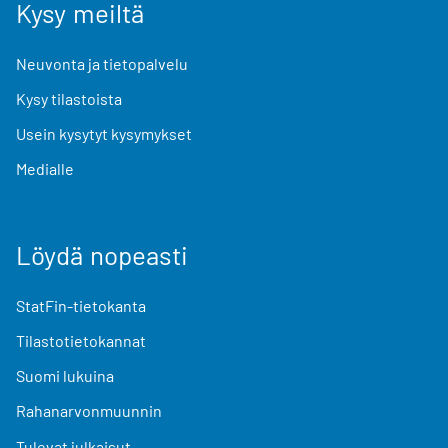
Kysy meiltä
Neuvonta ja tietopalvelu
Kysy tilastoista
Usein kysytyt kysymykset
Medialle
Löydä nopeasti
StatFin-tietokanta
Tilastotietokannat
Suomi lukuina
Rahanarvonmuunnin
Tulevat julkaisut