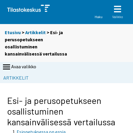
Valikko
Haku
Etusivu
>
Artikkelit
> Esi- ja
perusopetukseen
osallistuminen
kansainvälisessä vertailussa
Avaa valikko
ARTIKKELIT
Esi- ja perusopetukseen
osallistuminen
kansainvälisessä vertailussa
Esiopetuksessa on eroja