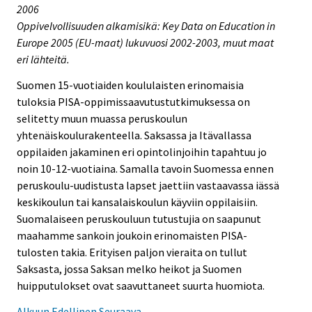
2006
Oppivelvollisuuden alkamisikä: Key Data on Education in
Europe 2005 (EU-maat) lukuvuosi 2002-2003, muut maat
eri lähteitä.
Suomen 15-vuotiaiden koululaisten erinomaisia
tuloksia PISA-oppimissaavutustutkimuksessa on
selitetty muun muassa peruskoulun
yhtenäiskoulurakenteella. Saksassa ja Itävallassa
oppilaiden jakaminen eri opintolinjoihin tapahtuu jo
noin 10-12-vuotiaina. Samalla tavoin Suomessa ennen
peruskoulu-uudistusta lapset jaettiin vastaavassa iässä
keskikoulun tai kansalaiskoulun käyviin oppilaisiin.
Suomalaiseen peruskouluun tutustujia on saapunut
maahamme sankoin joukoin erinomaisten PISA-
tulosten takia. Erityisen paljon vieraita on tullut
Saksasta, jossa Saksan melko heikot ja Suomen
huipputulokset ovat saavuttaneet suurta huomiota.
Alkuun
Edellinen
Seuraava