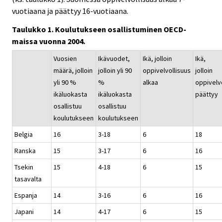
vuotiaana ja päättyy 16-vuotiaana.
Taulukko 1. Koulutukseen osallistuminen OECD-
maissa vuonna 2004.
Vuosien
Ikävuodet,
Ikä, jolloin
Ikä,
määrä, jolloin
jolloin yli 90
oppivelvollisuus
jolloin
yli 90 %
%
alkaa
oppivelv
ikäluokasta
ikäluokasta
päättyy
osallistuu
osallistuu
koulutukseen
koulutukseen
Belgia
16
3-18
6
18
Ranska
15
3-17
6
16
Tsekin
15
4-18
6
15
tasavalta
Espanja
14
3-16
6
16
Japani
14
4-17
6
15