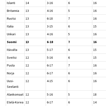
Islanti
14
3-16
6
16
Britannia
13
4-16
5
16
Ruotsi
13
6-18
7
16
Italia
13
3-15
6
15
Unkari
13
4-16
5
16
Suomi
13
6-18
7
16
Itävalta
13
5-17
6
15
Sveitsi
12
5-16
6
15
Puola
12
6-17
7
16
Norja
12
6-17
6
16
Uusi-
12
4-15
6
16
Seelanti
Alankomaat
12
5-16
5
18
Etelä-Korea
12
6-17
6
14