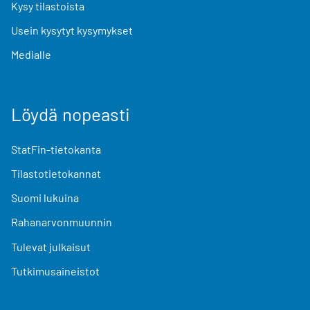
Kysy tilastoista
Usein kysytyt kysymykset
Medialle
Löydä nopeasti
StatFin-tietokanta
Tilastotietokannat
Suomi lukuina
Rahanarvonmuunnin
Tulevat julkaisut
Tutkimusaineistot