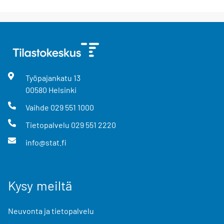
Työpajankatu
13
00580
Helsinki
Vaihde
029 551 1000
Tietopalvelu
029 551 2220
info@stat.fi
Kysy meiltä
Neuvonta ja tietopalvelu