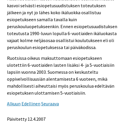
kasvoi selvästi esiopetusuudistuksen toteutuksen
jälkeen ja nyt jo lähes koko ikäluokka osallistuu
esiopetukseen samalla tavalla kuin
peruskouluopetukseenkin. Ennen esiopetusuudistuksen
toteutusta 1990-luvun lopulla 6-vuotiaiden ikäluokasta
vajaat kolme neljäsosaa osallistui koulutukseen eli oli
peruskoulun esiopetuksessa tai päiväkodissa.
Ruotsissa oikeus maksuttomaan esiopetukseen
ulotettiin 6-vuotiaiden lasten lisäksi 4- ja 5-vuotiaisiin
lapsiin vuonna 2003. Suomessa on keskusteltu
oppivelvollisuusiän alentamisesta 6 vuoteen, mikä
mahdollisesti aiheuttaisi myös peruskoulua edeltävän
esiopetuksen ulottamisen 5-vuotiaisiin.
Alkuun
Edellinen
Seuraava
Päivitetty
12.4.2007