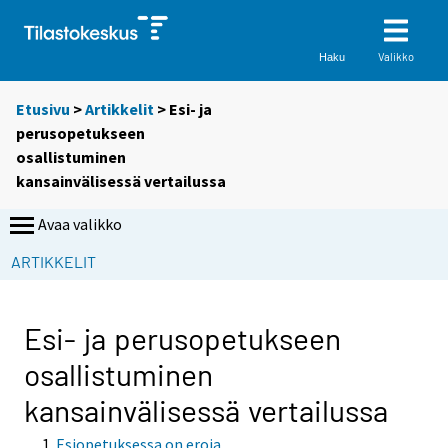
Valikko
Haku
Etusivu
>
Artikkelit
> Esi- ja
perusopetukseen
osallistuminen
kansainvälisessä vertailussa
Avaa valikko
ARTIKKELIT
Esi- ja perusopetukseen
osallistuminen
kansainvälisessä vertailussa
Esiopetuksessa on eroja