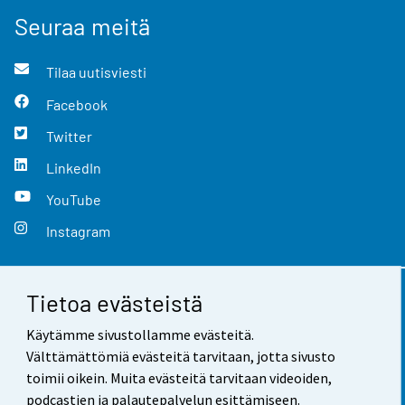
Seuraa meitä
Tilaa uutisviesti
Facebook
Twitter
LinkedIn
YouTube
Instagram
Tietoa evästeistä
Yhteystiedot
Käytämme sivustollamme evästeitä.
Palaute
Välttämättömiä evästeitä tarvitaan, jotta sivusto
toimii oikein. Muita evästeitä tarvitaan videoiden,
Käyttöehdot
podcastien ja palautepalvelun esittämiseen.