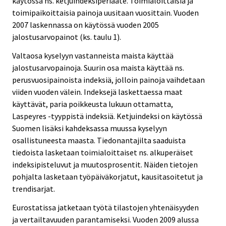
käytössä ns. ketjuindeksiperiaate. Toimialoittaisia ja
toimipaikoittaisia painoja uusitaan vuosittain. Vuoden
2007 laskennassa on käytössä vuoden 2005
jalostusarvopainot (ks. taulu 1).
Valtaosa kyselyyn vastanneista maista käyttää
jalostusarvopainoja. Suurin osa maista käyttää ns.
perusvuosipainoista indeksiä, jolloin painoja vaihdetaan
viiden vuoden välein. Indeksejä laskettaessa maat
käyttävät, paria poikkeusta lukuun ottamatta,
Laspeyres -tyyppistä indeksiä. Ketjuindeksi on käytössä
Suomen lisäksi kahdeksassa muussa kyselyyn
osallistuneesta maasta. Tiedonantajilta saaduista
tiedoista lasketaan toimialoittaiset ns. alkuperäiset
indeksipisteluvut ja muutosprosentit. Näiden tietojen
pohjalta lasketaan työpäiväkorjatut, kausitasoitetut ja
trendisarjat.
Eurostatissa jatketaan työtä tilastojen yhtenäisyyden
ja vertailtavuuden parantamiseksi. Vuoden 2009 alussa