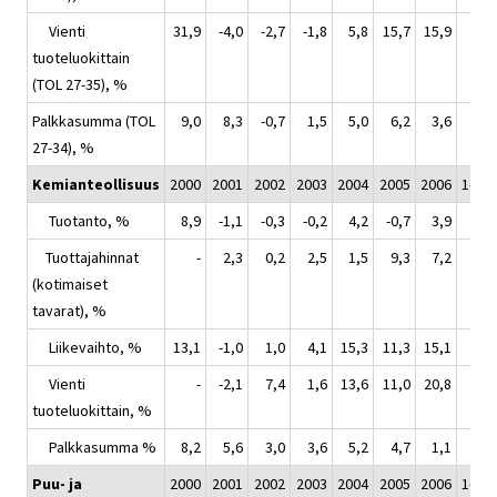
Vienti
31,9
-4,0
-2,7
-1,8
5,8
15,7
15,9
tuoteluokittain
(TOL 27-35), %
Palkkasumma (TOL
9,0
8,3
-0,7
1,5
5,0
6,2
3,6
27-34), %
Kemianteollisuus
2000
2001
2002
2003
2004
2005
2006
1-3/2
Tuotanto, %
8,9
-1,1
-0,3
-0,2
4,2
-0,7
3,9
Tuottajahinnat
-
2,3
0,2
2,5
1,5
9,3
7,2
(kotimaiset
tavarat), %
Liikevaihto, %
13,1
-1,0
1,0
4,1
15,3
11,3
15,1
Vienti
-
-2,1
7,4
1,6
13,6
11,0
20,8
tuoteluokittain, %
Palkkasumma %
8,2
5,6
3,0
3,6
5,2
4,7
1,1
Puu- ja
2000
2001
2002
2003
2004
2005
2006
1-3/2