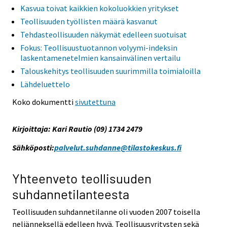
Kasvua toivat kaikkien kokoluokkien yritykset
Teollisuuden työllisten määrä kasvanut
Tehdasteollisuuden näkymät edelleen suotuisat
Fokus: Teollisuustuotannon volyymi-indeksin
laskentamenetelmien kansainvälinen vertailu
Talouskehitys teollisuuden suurimmilla toimialoilla
Lähdeluettelo
Koko dokumentti
sivutettuna
Kirjoittaja: Kari Rautio (09) 1734 2479
Sähköposti:
palvelut.suhdanne@tilastokeskus.fi
Yhteenveto teollisuuden
suhdannetilanteesta
Teollisuuden suhdannetilanne oli vuoden 2007 toisella
neljänneksellä edelleen hyvä. Teollisuusyritysten sekä