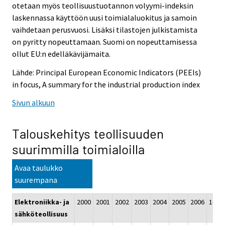
otetaan myös teollisuustuotannon volyymi-indeksin
laskennassa käyttöön uusi toimialaluokitus ja samoin
vaihdetaan perusvuosi. Lisäksi tilastojen julkistamista
on pyritty nopeuttamaan. Suomi on nopeuttamisessa
ollut EU:n edelläkävijämaita.
Lähde: Principal European Economic Indicators (PEEIs)
in focus, A summary for the industrial production index
Sivun alkuun
Talouskehitys teollisuuden
suurimmilla toimialoilla
Avaa taulukko
suurempana
Elektroniikka- ja
2000
2001
2002
2003
2004
2005
2006
1-3/2
sähköteollisuus