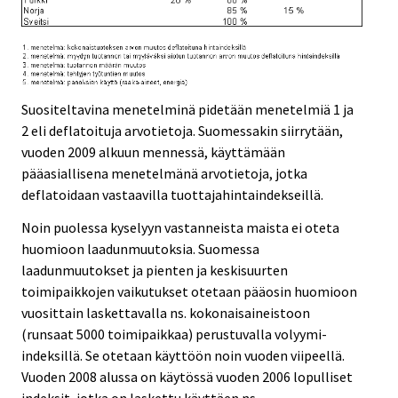
Suositeltavina menetelminä pidetään menetelmiä 1 ja
2 eli deflatoituja arvotietoja. Suomessakin siirrytään,
vuoden 2009 alkuun mennessä, käyttämään
pääasiallisena menetelmänä arvotietoja, jotka
deflatoidaan vastaavilla tuottajahintaindekseillä.
Noin puolessa kyselyyn vastanneista maista ei oteta
huomioon laadunmuutoksia. Suomessa
laadunmuutokset ja pienten ja keskisuurten
toimipaikkojen vaikutukset otetaan pääosin huomioon
vuosittain laskettavalla ns. kokonaisaineistoon
(runsaat 5000 toimipaikkaa) perustuvalla volyymi-
indeksillä. Se otetaan käyttöön noin vuoden viipeellä.
Vuoden 2008 alussa on käytössä vuoden 2006 lopulliset
indeksit, jotka on laskettu käyttäen ns.