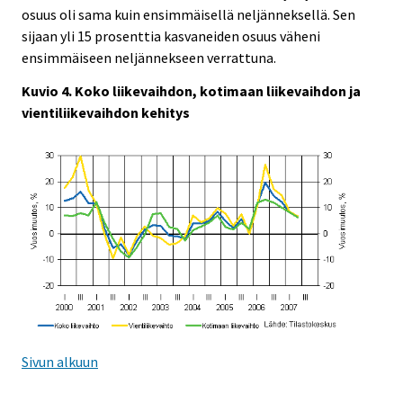
osuus oli sama kuin ensimmäisellä neljänneksellä. Sen
sijaan yli 15 prosenttia kasvaneiden osuus väheni
ensimmäiseen neljännekseen verrattuna.
Kuvio 4. Koko liikevaihdon, kotimaan liikevaihdon ja
vientiliikevaihdon kehitys
Sivun alkuun