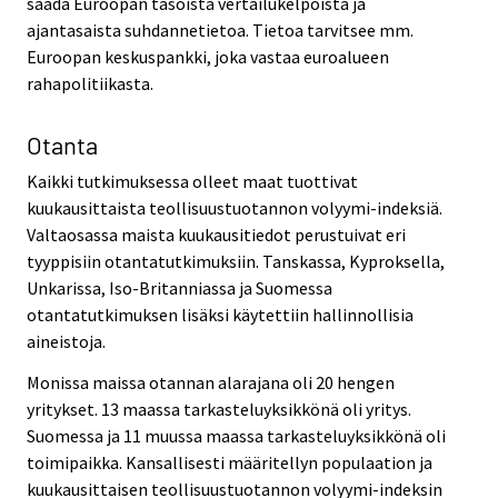
saada Euroopan tasoista vertailukelpoista ja
ajantasaista suhdannetietoa. Tietoa tarvitsee mm.
Euroopan keskuspankki, joka vastaa euroalueen
rahapolitiikasta.
Otanta
Kaikki tutkimuksessa olleet maat tuottivat
kuukausittaista teollisuustuotannon volyymi-indeksiä.
Valtaosassa maista kuukausitiedot perustuivat eri
tyyppisiin otantatutkimuksiin. Tanskassa, Kyproksella,
Unkarissa, Iso-Britanniassa ja Suomessa
otantatutkimuksen lisäksi käytettiin hallinnollisia
aineistoja.
Monissa maissa otannan alarajana oli 20 hengen
yritykset. 13 maassa tarkasteluyksikkönä oli yritys.
Suomessa ja 11 muussa maassa tarkasteluyksikkönä oli
toimipaikka. Kansallisesti määritellyn populaation ja
kuukausittaisen teollisuustuotannon volyymi-indeksin