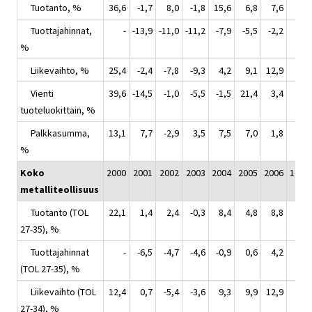
Tuotanto, %
36,6
-1,7
8,0
-1,8
15,6
6,8
7,6
Tuottajahinnat,
-
-13,9
-11,0
-11,2
-7,9
-5,5
-2,2
%
Liikevaihto, %
25,4
-2,4
-7,8
-9,3
4,2
9,1
12,9
Vienti
39,6
-14,5
-1,0
-5,5
-1,5
21,4
3,4
tuoteluokittain, %
Palkkasumma,
13,1
7,7
-2,9
3,5
7,5
7,0
1,8
%
Koko
2000
2001
2002
2003
2004
2005
2006
1-3/2
metalliteollisuus
Tuotanto (TOL
22,1
1,4
2,4
-0,3
8,4
4,8
8,8
27-35), %
Tuottajahinnat
-
-6,5
-4,7
-4,6
-0,9
0,6
4,2
(TOL 27-35), %
Liikevaihto (TOL
12,4
0,7
-5,4
-3,6
9,3
9,9
12,9
27-34), %