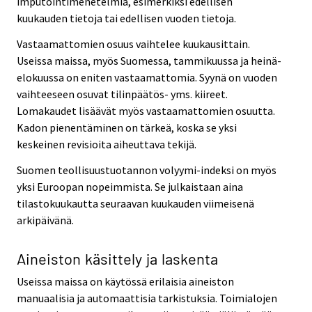
imputointimenetelmiä, esimerkiksi edellisen
kuukauden tietoja tai edellisen vuoden tietoja.
Vastaamattomien osuus vaihtelee kuukausittain.
Useissa maissa, myös Suomessa, tammikuussa ja heinä-
elokuussa on eniten vastaamattomia. Syynä on vuoden
vaihteeseen osuvat tilinpäätös- yms. kiireet.
Lomakaudet lisäävät myös vastaamattomien osuutta.
Kadon pienentäminen on tärkeä, koska se yksi
keskeinen revisioita aiheuttava tekijä.
Suomen teollisuustuotannon volyymi-indeksi on myös
yksi Euroopan nopeimmista. Se julkaistaan aina
tilastokuukautta seuraavan kuukauden viimeisenä
arkipäivänä.
Aineiston käsittely ja laskenta
Useissa maissa on käytössä erilaisia aineiston
manuaalisia ja automaattisia tarkistuksia. Toimialojen