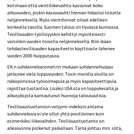
kotimaan että vientiliikevaihto kasvoivat koko
alkuvuoden, joskin kasvuvauhti hieman hidastui toisella
neljänneksellä. Myös vientihinnat olivat edelleen
korkealla tasolla. Suomen talous oli hyvässä kunnossa.
Teollisuuden työllisyyskin kehittyi myönteisesti
varsinkin vuoden toisella neljänneksellä. Niin ikään
tehdasteollisuuden kapasiteetin käyttöaste lähenee
vuoden 2000 huipputasoa.
EK:n suhdannebarometrin mukaan suhdannehuippu
jatkunee vielä loppuvuoden. Tosin monilla aloilla on
näköpiirisissä työvoimapula ja myös kapasiteettipula
rajoittaa tuotantoa. Lisäksi USA:sta on loppukesällä ja
alkusyksystä kantautunut huonoja talousuutisia.
Teollisuustuotannon volyymi-indeksin antama
suhdannekuva ei ole ollut yhtä positiivinen kuin
esimerkiksi liikevaihdon. Teollisuustuotanto on
alkuvuonna polkenut paikallaan. Tämä johtuu mm. siitä,