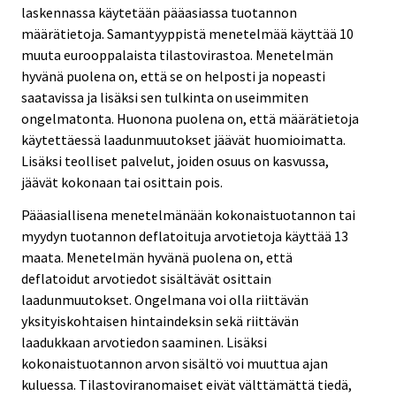
laskennassa käytetään pääasiassa tuotannon
määrätietoja. Samantyyppistä menetelmää käyttää 10
muuta eurooppalaista tilastovirastoa. Menetelmän
hyvänä puolena on, että se on helposti ja nopeasti
saatavissa ja lisäksi sen tulkinta on useimmiten
ongelmatonta. Huonona puolena on, että määrätietoja
käytettäessä laadunmuutokset jäävät huomioimatta.
Lisäksi teolliset palvelut, joiden osuus on kasvussa,
jäävät kokonaan tai osittain pois.
Pääasiallisena menetelmänään kokonaistuotannon tai
myydyn tuotannon deflatoituja arvotietoja käyttää 13
maata. Menetelmän hyvänä puolena on, että
deflatoidut arvotiedot sisältävät osittain
laadunmuutokset. Ongelmana voi olla riittävän
yksityiskohtaisen hintaindeksin sekä riittävän
laadukkaan arvotiedon saaminen. Lisäksi
kokonaistuotannon arvon sisältö voi muuttua ajan
kuluessa. Tilastoviranomaiset eivät välttämättä tiedä,