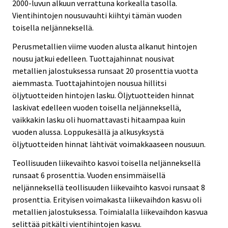
2000-luvun alkuun verrattuna korkealla tasolla.
Vientihintojen nousuvauhti kiihtyi tämän vuoden
toisella neljänneksellä.
Perusmetallien viime vuoden alusta alkanut hintojen
nousu jatkui edelleen. Tuottajahinnat nousivat
metallien jalostuksessa runsaat 20 prosenttia vuotta
aiemmasta. Tuottajahintojen nousua hillitsi
öljytuotteiden hintojen lasku. Öljytuotteiden hinnat
laskivat edelleen vuoden toisella neljänneksellä,
vaikkakin lasku oli huomattavasti hitaampaa kuin
vuoden alussa. Loppukesällä ja alkusyksystä
öljytuotteiden hinnat lähtivät voimakkaaseen nousuun.
Teollisuuden liikevaihto kasvoi toisella neljänneksellä
runsaat 6 prosenttia. Vuoden ensimmäisellä
neljänneksellä teollisuuden liikevaihto kasvoi runsaat 8
prosenttia. Erityisen voimakasta liikevaihdon kasvu oli
metallien jalostuksessa. Toimialalla liikevaihdon kasvua
selittää pitkälti vientihintojen kasvu.