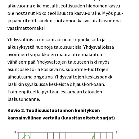
alkuvuonna eikä metalliteollisuuden hienoinen kasvu
ole nostanut koko teollisuutta kasvu-uralle. Myös puu-
ja paperiteollisuuden tuotannon kasvu jäi alkuvuonna
vaatimattomaksi.
Yhdysvalloista on kantautunut loppukesällä ja
alkusyksystä huonoja talousuutisia. Yhdysvalloissa
avoimien työpaikkojen määrä oli ennakoitua
vähäisempää. Yhdysvaltojen talouteen iski myös
asuntosektoria koskeva ns. subprime-luottojen
aiheuttama ongelma. Yhdysvaltojen keskuspankki
laskikin syyskuussa keskeistä ohjauskorkoaan.
Toimenpiteellä pyritään estämään talouden
laskusuhdanne.
Kuvio 2. Teollisuustuotannon kehityksen
kansainvälinen vertailu (kausitasoitetut sarjat)