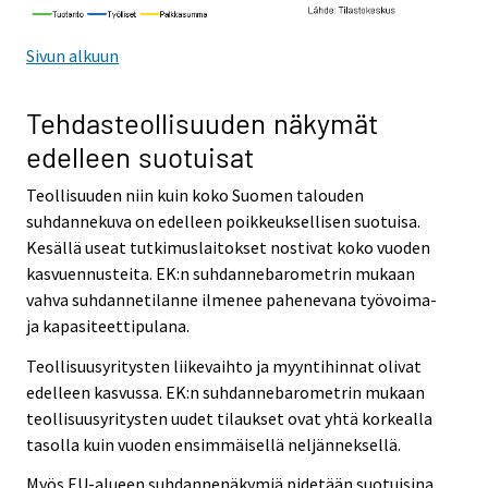
Sivun alkuun
Tehdasteollisuuden näkymät
edelleen suotuisat
Teollisuuden niin kuin koko Suomen talouden
suhdannekuva on edelleen poikkeuksellisen suotuisa.
Kesällä useat tutkimuslaitokset nostivat koko vuoden
kasvuennusteita. EK:n suhdannebarometrin mukaan
vahva suhdannetilanne ilmenee pahenevana työvoima-
ja kapasiteettipulana.
Teollisuusyritysten liikevaihto ja myyntihinnat olivat
edelleen kasvussa. EK:n suhdannebarometrin mukaan
teollisuusyritysten uudet tilaukset ovat yhtä korkealla
tasolla kuin vuoden ensimmäisellä neljänneksellä.
Myös EU-alueen suhdannenäkymiä pidetään suotuisina.