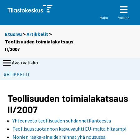
Valikko
Haku
Etusivu
>
Artikkelit
>
Teollisuuden toimialakatsaus
II/2007
Avaa valikko
ARTIKKELIT
Teollisuuden toimialakatsaus
II/2007
Yhteenveto teollisuuden suhdannetilanteesta
Teollisuustuotannon kasvuvauhti EU-maita hitaampi
Monien raaka-aineiden hinnat yhä nousussa