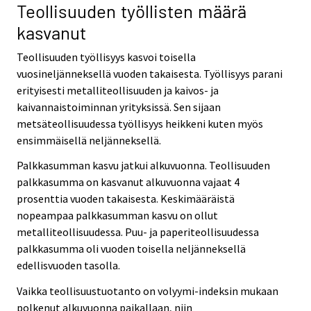
Teollisuuden työllisten määrä
kasvanut
Teollisuuden työllisyys kasvoi toisella
vuosineljänneksellä vuoden takaisesta. Työllisyys parani
erityisesti metalliteollisuuden ja kaivos- ja
kaivannaistoiminnan yrityksissä. Sen sijaan
metsäteollisuudessa työllisyys heikkeni kuten myös
ensimmäisellä neljänneksellä.
Palkkasumman kasvu jatkui alkuvuonna. Teollisuuden
palkkasumma on kasvanut alkuvuonna vajaat 4
prosenttia vuoden takaisesta. Keskimääräistä
nopeampaa palkkasumman kasvu on ollut
metalliteollisuudessa. Puu- ja paperiteollisuudessa
palkkasumma oli vuoden toisella neljänneksellä
edellisvuoden tasolla.
Vaikka teollisuustuotanto on volyymi-indeksin mukaan
polkenut alkuvuonna paikallaan, niin