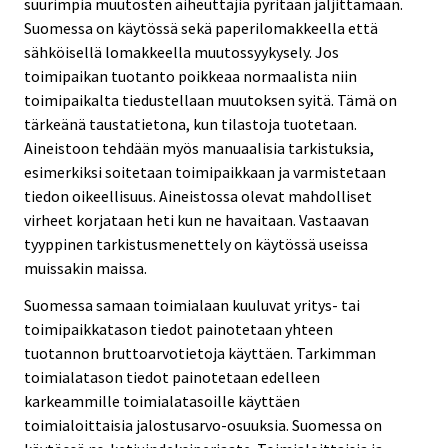
suurimpia muutosten aiheuttajia pyritään jäljittämään.
Suomessa on käytössä sekä paperilomakkeella että
sähköisellä lomakkeella muutossyykysely. Jos
toimipaikan tuotanto poikkeaa normaalista niin
toimipaikalta tiedustellaan muutoksen syitä. Tämä on
tärkeänä taustatietona, kun tilastoja tuotetaan.
Aineistoon tehdään myös manuaalisia tarkistuksia,
esimerkiksi soitetaan toimipaikkaan ja varmistetaan
tiedon oikeellisuus. Aineistossa olevat mahdolliset
virheet korjataan heti kun ne havaitaan. Vastaavan
tyyppinen tarkistusmenettely on käytössä useissa
muissakin maissa.
Suomessa samaan toimialaan kuuluvat yritys- tai
toimipaikkatason tiedot painotetaan yhteen
tuotannon bruttoarvotietoja käyttäen. Tarkimman
toimialatason tiedot painotetaan edelleen
karkeammille toimialatasoille käyttäen
toimialoittaisia jalostusarvo-osuuksia. Suomessa on