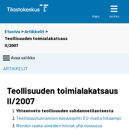
Valikko
Haku
Etusivu
>
Artikkelit
>
Teollisuuden toimialakatsaus
II/2007
Avaa valikko
ARTIKKELIT
Teollisuuden toimialakatsaus
II/2007
Yhteenveto teollisuuden suhdannetilanteesta
Teollisuustuotannon kasvuvauhti EU-maita hitaampi
Monien raaka-aineiden hinnat yhä nousussa