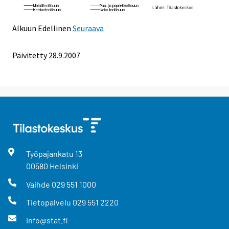
Alkuun
Edellinen
Seuraava
Päivitetty
28.9.2007
Työpajankatu
13
00580
Helsinki
Vaihde
029 551 1000
Tietopalvelu
029 551 2220
info@stat.fi