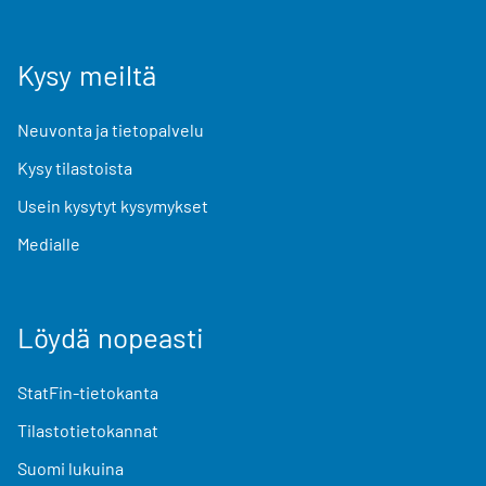
Kysy meiltä
Neuvonta ja tietopalvelu
Kysy tilastoista
Usein kysytyt kysymykset
Medialle
Löydä nopeasti
StatFin-tietokanta
Tilastotietokannat
Suomi lukuina