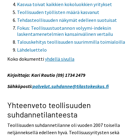
Kasvua toivat kaikkien kokoluokkien yritykset
Teollisuuden työllisten määrä kasvanut
Tehdasteollisuuden näkymät edelleen suotuisat
Fokus: Teollisuustuotannon volyymi-indeksin
laskentamenetelmien kansainvälinen vertailu
Talouskehitys teollisuuden suurimmilla toimialoilla
Lähdeluettelo
Koko dokumentti
yhdellä sivulla
Kirjoittaja: Kari Rautio (09) 1734 2479
Sähköposti:
palvelut.suhdanne@tilastokeskus.fi
Yhteenveto teollisuuden
suhdannetilanteesta
Teollisuuden suhdannetilanne oli vuoden 2007 toisella
neljänneksellä edelleen hyvä. Teollisuusyritysten sekä