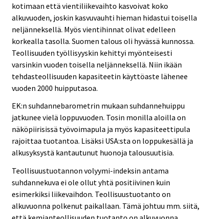
kotimaan että vientiliikevaihto kasvoivat koko
alkuvuoden, joskin kasvuvauhti hieman hidastui toisella
neljänneksellä. Myös vientihinnat olivat edelleen
korkealla tasolla. Suomen talous oli hyvässä kunnossa.
Teollisuuden työllisyyskin kehittyi myönteisesti
varsinkin vuoden toisella neljänneksellä. Niin ikään
tehdasteollisuuden kapasiteetin käyttöaste lähenee
vuoden 2000 huipputasoa.
EK:n suhdannebarometrin mukaan suhdannehuippu
jatkunee vielä loppuvuoden. Tosin monilla aloilla on
näköpiirisissä työvoimapula ja myös kapasiteettipula
rajoittaa tuotantoa. Lisäksi USA:sta on loppukesällä ja
alkusyksystä kantautunut huonoja talousuutisia.
Teollisuustuotannon volyymi-indeksin antama
suhdannekuva ei ole ollut yhtä positiivinen kuin
esimerkiksi liikevaihdon. Teollisuustuotanto on
alkuvuonna polkenut paikallaan. Tämä johtuu mm. siitä,
että kemianteollisuuden tuotanto on alkuvuonna