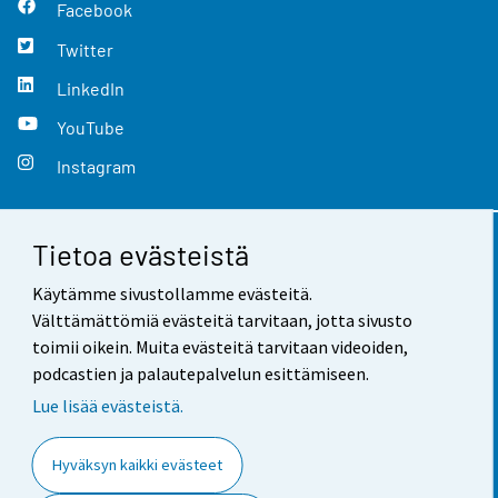
Facebook
Twitter
LinkedIn
YouTube
Instagram
Tietoa evästeistä
Yhteystiedot
Käytämme sivustollamme evästeitä.
Palaute
Välttämättömiä evästeitä tarvitaan, jotta sivusto
toimii oikein. Muita evästeitä tarvitaan videoiden,
Käyttöehdot
podcastien ja palautepalvelun esittämiseen.
Tietosuoja
Lue lisää evästeistä.
Saavutettavuus
Hyväksyn kaikki evästeet
Tietoa sivustosta