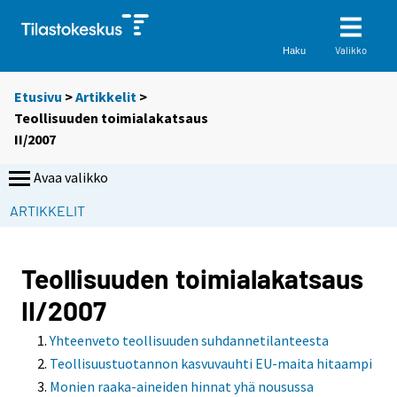
Valikko
Haku
Etusivu
>
Artikkelit
>
Teollisuuden toimialakatsaus
II/2007
Avaa valikko
ARTIKKELIT
Teollisuuden toimialakatsaus
II/2007
Yhteenveto teollisuuden suhdannetilanteesta
Teollisuustuotannon kasvuvauhti EU-maita hitaampi
Monien raaka-aineiden hinnat yhä nousussa