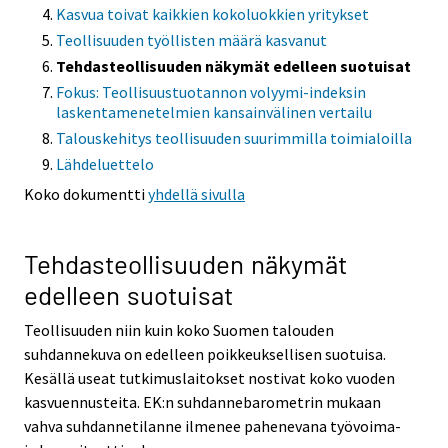
Kasvua toivat kaikkien kokoluokkien yritykset
Teollisuuden työllisten määrä kasvanut
Tehdasteollisuuden näkymät edelleen suotuisat
Fokus: Teollisuustuotannon volyymi-indeksin
laskentamenetelmien kansainvälinen vertailu
Talouskehitys teollisuuden suurimmilla toimialoilla
Lähdeluettelo
Koko dokumentti
yhdellä sivulla
Tehdasteollisuuden näkymät
edelleen suotuisat
Teollisuuden niin kuin koko Suomen talouden
suhdannekuva on edelleen poikkeuksellisen suotuisa.
Kesällä useat tutkimuslaitokset nostivat koko vuoden
kasvuennusteita. EK:n suhdannebarometrin mukaan
vahva suhdannetilanne ilmenee pahenevana työvoima-