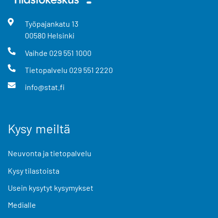
Työpajankatu
13
00580
Helsinki
Vaihde
029 551 1000
Tietopalvelu
029 551 2220
info@stat.fi
Kysy meiltä
Neuvonta ja tietopalvelu
Kysy tilastoista
Usein kysytyt kysymykset
Medialle