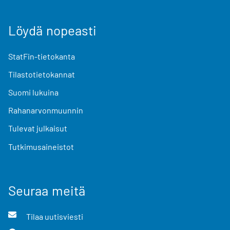
Löydä nopeasti
StatFin-tietokanta
Tilastotietokannat
Suomi lukuina
Rahanarvonmuunnin
Tulevat julkaisut
Tutkimusaineistot
Seuraa meitä
Tilaa uutisviesti