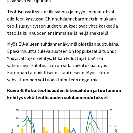
ja kapasiteettipulana.
Teollisuusyritysten liikevaihto ja myyntihinnat olivat
edelleen kasvussa. EK:n suhdannebarometrin mukaan
teollisuusyritysten uudet tilaukset ovat yhtä korkealla
tasolla kuin vuoden ensimmäisellä neljänneksellä.
Myös EU-alueen suhdannenäkymiä pidetään suotuisina.
Epävarmuutta tulevaisuuteen on loppukesällä tuonut
Yhdysvaltojen kehitys. Mikäli kuluttajat USA:ssa
vähentävät kulutustaan on sillä vaikutuksia myös
Euroopan taloudelliseen tilanteeseen. Myös euron
vahvistuminen voi tuoda talouteen ongelmia.
Kuvio 6. Koko teollisuuden liikevaihdon ja tuotannon
kehitys sekä teollisuuden suhdanneodotukset